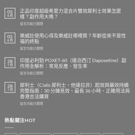
正品印度超級希愛力混合片雙效犀利士效果怎麼
05
8 月
樣？副作用大嗎？
在
留言功能已關閉
〈正
品
樂威壯使用心得及樂威壯哪裡買？年齡從來不是性
05
印
8 月
福的終點
度
在
留言功能已關閉
超
〈樂
級
威
希
印度必利勁 POXET-60（達泊西汀 Dapoxetine）副
28
壯
愛
7 月
作用全解析：常見反應、發生率
使
力
在
留言功能已關閉
用
混
〈印
心
合
度
得
犀利士（Cialis 犀利士，他達拉非）起效與藥效持續
28
片
必
及
7 月
完整指南：30 分鐘見效、最長 36 小時、正確用法與
雙
利
樂
效
香港合法購買
勁
威
犀
在
POXET-
留言功能已關閉
壯
利
〈犀
60（達
哪
士
利
泊
裡
效
士
西
熱點關注HOT
買？
果
（Cialis
汀
年
怎
犀
Dapoxetine）
齡
麼
利
副