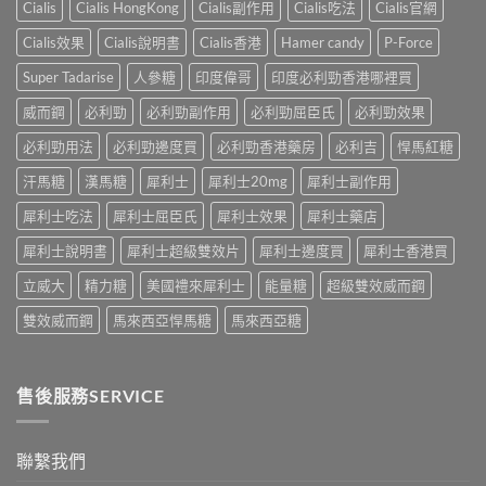
從
樣？
Cialis
Cialis HongKong
Cialis副作用
Cialis吃法
Cialis官網
士，
作
來
副
他
用
不
Cialis效果
Cialis說明書
Cialis香港
Hamer candy
P-Force
作
達
全
是
用
拉
解
性
Super Tadarise
人參糖
印度偉哥
印度必利勁香港哪裡買
大
非）
析：
福
嗎？〉
起
常
威而鋼
必利勁
必利勁副作用
必利勁屈臣氏
必利勁效果
的
中
效
見
終
與
必利勁用法
必利勁邊度買
必利勁香港藥房
必利吉
悍馬紅糖
反
點〉
藥
應、
中
汗馬糖
漢馬糖
犀利士
犀利士20mg
犀利士副作用
效
發
持
生
犀利士吃法
犀利士屈臣氏
犀利士效果
犀利士藥店
續
率〉
完
中
犀利士說明書
犀利士超級雙效片
犀利士邊度買
犀利士香港買
整
指
立威大
精力糖
美國禮來犀利士
能量糖
超級雙效威而鋼
南：
30
雙效威而鋼
馬來西亞悍馬糖
馬來西亞糖
分
鐘
見
效、
售後服務SERVICE
最
長
36
小
聯繫我們
時、