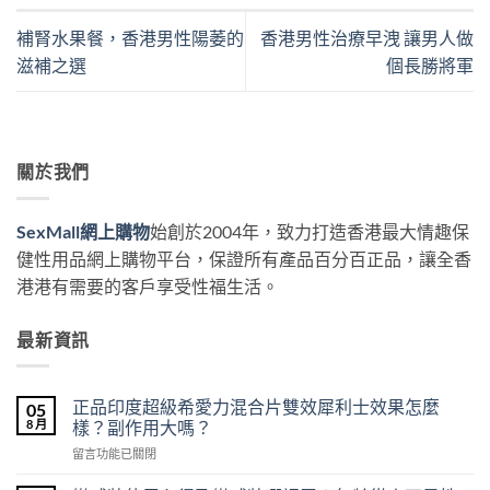
補腎水果餐，香港男性陽萎的
香港男性治療早洩 讓男人做
滋補之選
個長勝將軍
關於我們
SexMall網上購物
始創於2004年，致力打造香港最大情趣保
健性用品網上購物平台，保證所有產品百分百正品，讓全香
港港有需要的客戶享受性福生活。
最新資訊
正品印度超級希愛力混合片雙效犀利士效果怎麼
05
8 月
樣？副作用大嗎？
在
留言功能已關閉
〈正
品