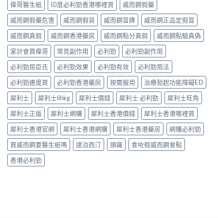
嗎？
效
見
偉哥醫生紙
印度必利勁香港哪裡買
威而鋼假藥
終
30mg
與
反
點〉
vs
藥
應、
威而鋼假藥危害
威而鋼假貨
威而鋼冒牌
威而鋼正品定假冒
中
60mg
效
發
劑
威而鋼真假
威而鋼香港藥房
威而鋼點分真假
威而鋼點驗真偽
持
生
量
續
率〉
選
家計會買偉哥
常見副作用
必利勁
必利勁副作用
完
中
擇
整
必利勁屈臣氏
必利勁效果
必利勁有效
必利勁用法
與
指
安
南：
必利勁邊度買
必利勁香港藥房
按需服用
治療勃起功能障礙ED
全
30
性
分
犀利士
犀利士lihkg
犀利士價錢
犀利士 必利勁
犀利士旺角
完
鐘
整
見
犀利士正版
犀利士網購
犀利士香港價錢
犀利士香港哪裡買
解
效、
析〉
最
犀利士香港官網
犀利士香港網購
犀利士香港藥房
網購必利勁
中
長
36
買威而鋼要醫生紙嗎
達泊西汀
頭痛
食咗假威而鋼會點
小
時、
香港必利勁
正
確
用
法
與
香
港