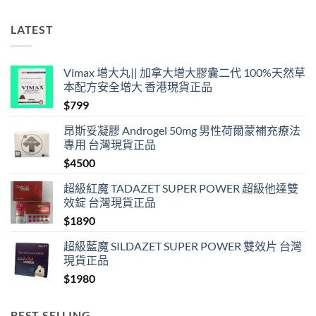
合
法
LATEST
購
買〉
中
Vimax 增大丸|| 加拿大增大膠囊二代 100%天然草
本配方安全增大 香港現貨正品
$
799
昂斯妥凝膠 Androgel 50mg 男性荷爾蒙補充療法
專用 台灣現貨正品
$
4500
超級紅魔 TADAZET SUPER POWER 超級他達雙
效錠 台灣現貨正品
$
1890
超級藍魔 SILDAZET SUPER POWER 雙效片 台灣
現貨正品
$
1980
BEST SELLING