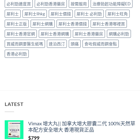
必利勁邊度買
必利勁香港藥房
按需服用
治療勃起功能障礙ED
全
30
性
分
犀利士
犀利士lihkg
犀利士價錢
犀利士 必利勁
犀利士旺角
完
鐘
整
見
犀利士正版
犀利士網購
犀利士香港價錢
犀利士香港哪裡買
解
效、
析〉
最
犀利士香港官網
犀利士香港網購
犀利士香港藥房
網購必利勁
中
長
36
買威而鋼要醫生紙嗎
達泊西汀
頭痛
食咗假威而鋼會點
小
時、
香港必利勁
正
確
用
法
與
香
港
合
法
LATEST
購
買〉
中
Vimax 增大丸|| 加拿大增大膠囊二代 100%天然草
本配方安全增大 香港現貨正品
$
799