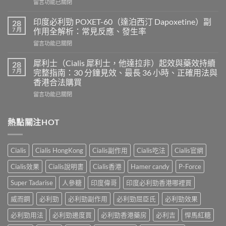
在
留言功能已關閉
超
〈樂
級
威
希
印度必利勁 POXET-60（達泊西汀 Dapoxetine）副
28
壯
愛
7 月
作用全解析：常見反應、發生率
使
力
在
留言功能已關閉
用
混
〈印
心
合
度
得
犀利士（Cialis 犀利士，他達拉非）起效與藥效持續
28
片
必
及
7 月
完整指南：30 分鐘見效、最長 36 小時、正確用法與
雙
利
樂
效
香港合法購買
勁
威
犀
在
POXET-
留言功能已關閉
壯
利
〈犀
60（達
哪
士
利
泊
裡
效
士
西
熱點關注HOT
買？
果
（Cialis
汀
年
怎
犀
Dapoxetine）
齡
麼
利
副
從
樣？
Cialis
Cialis HongKong
Cialis副作用
Cialis吃法
Cialis官網
士，
作
來
副
他
用
不
Cialis效果
Cialis說明書
Cialis香港
Hamer candy
P-Force
作
達
全
是
用
拉
解
性
Super Tadarise
人參糖
印度偉哥
印度必利勁香港哪裡買
大
非）
析：
福
嗎？〉
起
常
威而鋼
必利勁
必利勁副作用
必利勁屈臣氏
必利勁效果
的
中
效
見
終
與
必利勁用法
必利勁邊度買
必利勁香港藥房
必利吉
悍馬紅糖
反
點〉
藥
應、
中