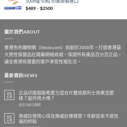
100mg/10粒 印度原裝進口
through
Price
$
489
–
$
2500
$2199
range:
$489
through
關於我們ABOUT
$2500
香港色色購物網（hkxse.com）始創於2008年，打造香港最
大男性保健品壯陽藥網絡商城，保證所有產品百分百正品，
讓全香港有需要的客戶享受性福生活。
最新資訊NEWS
正品印度超級希愛力混合片雙效犀利士效果怎麼
05
8 月
樣？副作用大嗎？
在
留言功能已關閉
〈正
品
樂威壯使用心得及樂威壯哪裡買？年齡從來不是性
05
印
8 月
福的終點
度