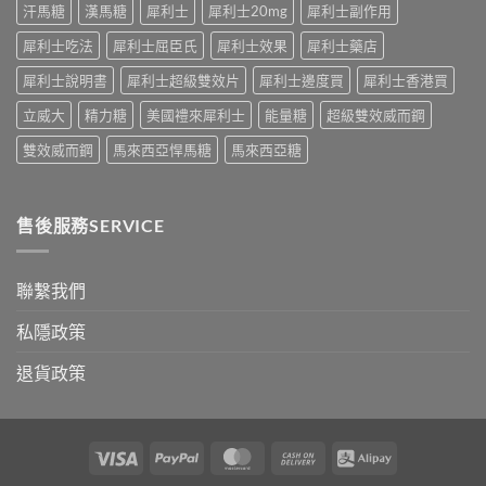
汗馬糖
漢馬糖
犀利士
犀利士20mg
犀利士副作用
效
發
持
生
犀利士吃法
犀利士屈臣氏
犀利士效果
犀利士藥店
續
率〉
完
中
犀利士說明書
犀利士超級雙效片
犀利士邊度買
犀利士香港買
整
指
立威大
精力糖
美國禮來犀利士
能量糖
超級雙效威而鋼
南：
30
雙效威而鋼
馬來西亞悍馬糖
馬來西亞糖
分
鐘
見
效、
售後服務SERVICE
最
長
36
小
聯繫我們
時、
正
私隱政策
確
用
退貨政策
法
與
香
港
合
Visa
PayPal
MasterCard
Cash
Alipay
法
On