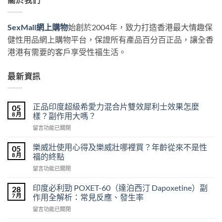
SexMall網上購物
始創於2004年，致力打造香港最大情趣保
健性用品網上購物平台，保證所有產品百分百正品，讓全香
港港有需要的客戶享受性福生活。
最新資訊
正品印度超級希愛力混合片雙效犀利士效果怎麼
05
8 月
樣？副作用大嗎？
在
留言功能已關閉
〈正
品
樂威壯使用心得及樂威壯哪裡買？年齡從來不是性
05
印
8 月
福的終點
度
在
留言功能已關閉
超
〈樂
級
威
希
印度必利勁 POXET-60（達泊西汀 Dapoxetine）副
28
壯
愛
7 月
作用全解析：常見反應、發生率
使
力
在
留言功能已關閉
用
混
〈印
心
合