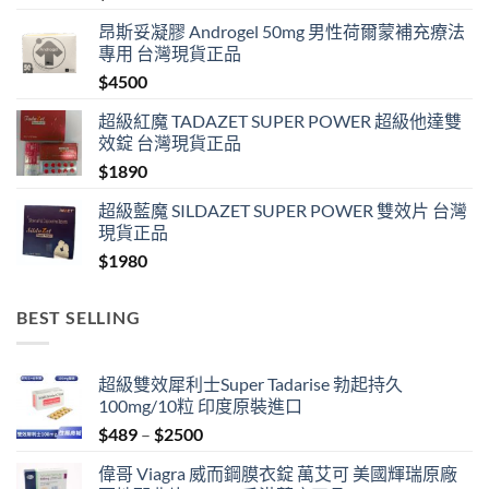
昂斯妥凝膠 Androgel 50mg 男性荷爾蒙補充療法
專用 台灣現貨正品
$
4500
超級紅魔 TADAZET SUPER POWER 超級他達雙
效錠 台灣現貨正品
$
1890
超級藍魔 SILDAZET SUPER POWER 雙效片 台灣
現貨正品
$
1980
BEST SELLING
超級雙效犀利士Super Tadarise 勃起持久
100mg/10粒 印度原裝進口
Price
$
489
–
$
2500
range:
偉哥 Viagra 威而鋼膜衣錠 萬艾可 美國輝瑞原廠
$489