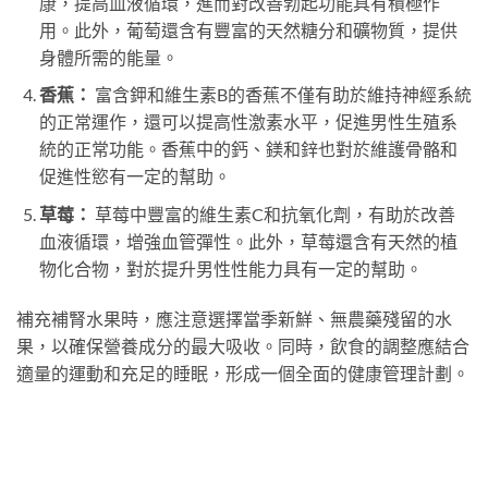
康，提高血液循環，進而對改善勃起功能具有積極作
用。此外，葡萄還含有豐富的天然糖分和礦物質，提供
身體所需的能量。
香蕉：
富含鉀和維生素B的香蕉不僅有助於維持神經系統
的正常運作，還可以提高性激素水平，促進男性生殖系
統的正常功能。香蕉中的鈣、鎂和鋅也對於維護骨骼和
促進性慾有一定的幫助。
草莓：
草莓中豐富的維生素C和抗氧化劑，有助於改善
血液循環，增強血管彈性。此外，草莓還含有天然的植
物化合物，對於提升男性性能力具有一定的幫助。
補充補腎水果時，應注意選擇當季新鮮、無農藥殘留的水
果，以確保營養成分的最大吸收。同時，飲食的調整應結合
適量的運動和充足的睡眠，形成一個全面的健康管理計劃。