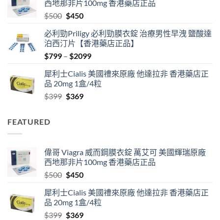
西地那非片100mg 香港藥店正品
through
Original
Current
$
500
$
450
$2500
price
price
必利勁Priligy 必利勁膜衣錠 治療男性早洩 鹽酸達
was:
is:
泊西汀片【香港藥店正品】
$500.
$450.
Price
$
799
–
$
2099
range:
犀利士Cialis 美國禮來原廠 他達拉非 香港藥店正
$799
品 20mg 1盒/4粒
through
Original
Current
$
399
$
369
$2099
price
price
was:
is:
FEATURED
$399.
$369.
偉哥 Viagra 威而鋼膜衣錠 萬艾可 美國輝瑞原廠
西地那非片100mg 香港藥店正品
Original
Current
$
500
$
450
price
price
犀利士Cialis 美國禮來原廠 他達拉非 香港藥店正
was:
is:
品 20mg 1盒/4粒
$500.
$450.
Original
Current
$
399
$
369