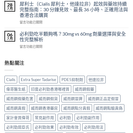
度
得
犀利士（Cialis 犀利士，他達拉非）起效與藥效持續
28
片
必
及
7 月
完整指南：30 分鐘見效、最長 36 小時、正確用法與
雙
利
樂
效
香港合法購買
勁
威
犀
在
POXET-
留言功能已關閉
壯
利
〈犀
60（達
哪
士
利
泊
必利勁吃半顆夠嗎？30mg vs 60mg 劑量選擇與安全
裡
06
效
士
西
買？
7 月
性完整解析
果
（Cialis
汀
年
怎
在
留言功能已關閉
犀
Dapoxetine）
齡
麼
〈必
利
副
從
樣？
利
士，
作
來
副
勁
熱點關注
他
用
不
作
吃
達
全
是
用
半
拉
解
性
大
顆
非）
析：
福
Cialis
Extra Super Tadarise
PDE5抑制劑
他達拉非
嗎？〉
夠
起
常
的
中
嗎？
效
見
偉哥醫生紙
印度必利勁香港哪裡買
威而鋼假藥
終
30mg
與
反
點〉
vs
藥
應、
威而鋼假藥危害
威而鋼假貨
威而鋼冒牌
威而鋼正品定假冒
中
60mg
效
發
劑
威而鋼真假
威而鋼香港藥房
威而鋼點分真假
威而鋼點驗真偽
持
生
量
續
率〉
選
家計會買偉哥
常見副作用
必利勁
必利勁副作用
完
中
擇
整
必利勁屈臣氏
必利勁效果
必利勁有效
必利勁用法
與
指
安
南：