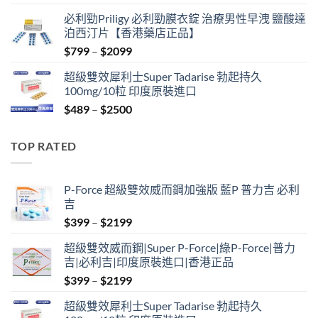
price
price
必利勁Priligy 必利勁膜衣錠 治療男性早洩 鹽酸達
was:
is:
泊西汀片【香港藥店正品】
$399.
$369.
Price
$
799
–
$
2099
range:
超級雙效犀利士Super Tadarise 勃起持久
$799
100mg/10粒 印度原裝進口
through
Price
$
489
–
$
2500
$2099
range:
$489
TOP RATED
through
$2500
P-Force 超級雙效威而鋼加強版 藍P 普力吉 必利
吉
Price
$
399
–
$
2199
range:
超級雙效威而鋼|Super P-Force|綠P-Force|普力
$399
吉|必利吉|印度原裝進口|香港正品
through
Price
$
399
–
$
2199
$2199
range:
超級雙效犀利士Super Tadarise 勃起持久
$399