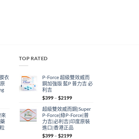
TOP RATED
鋼膜衣
P-Force 超級雙效威而
瑞原
鋼加強版 藍P 普力吉 必
mg
利吉
Price
$
399
–
$
2199
range:
超級雙效威而鋼|Super
$399
禮來
P-Force|綠P-Force|普
through
港藥
力吉|必利吉|印度原裝
$2199
4粒
進口|香港正品
Price
$
399
–
$
2199