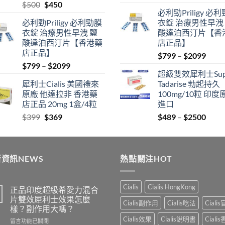
Original
Current
$
500
$
450
price
price
必利勁Priligy 必
price
price
was:
is:
必利勁Priligy 必利勁膜
衣錠 治療男性早洩
was:
is:
$399.
$369.
衣錠 治療男性早洩 鹽
酸達泊西汀片【香
$500.
$450.
酸達泊西汀片【香港藥
店正品】
店正品】
Price
$
799
–
$
2099
Price
$
799
–
$
2099
range
超級雙效犀利士Sup
range:
$799
犀利士Cialis 美國禮來
Tadarise 勃起持久
$799
thro
原廠 他達拉非 香港藥
100mg/10粒 印度
through
$209
店正品 20mg 1盒/4粒
進口
$2099
Original
Current
Price
$
399
$
369
$
489
–
$
2500
price
price
range
was:
is:
$489
$399.
$369.
thro
資訊NEWS
熱點關注HOT
$250
Cialis
Cialis HongKong
正品印度超級希愛力混合
片雙效犀利士效果怎麼
Cialis副作用
Cialis吃法
Ciali
樣？副作用大嗎？
Cialis效果
Cialis說明書
Ciali
在
留言功能已關閉