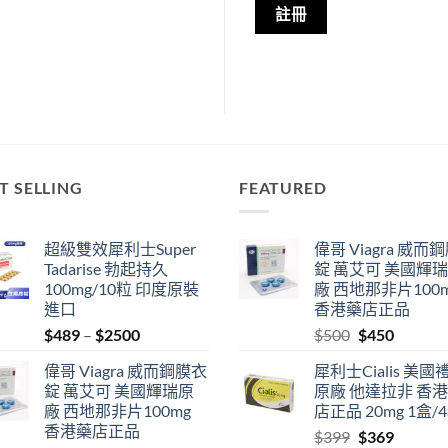
註冊
T SELLING
FEATURED
超級雙效犀利士Super
偉哥 Viagra 威而
Tadarise 勃起持久
錠 萬艾可 美國輝
100mg/10粒 印度原裝
廠 西地那非片100
進口
香港藥店正品
Price
Original
Current
$
489
–
$
2500
$
500
$
450
range:
price
price
偉哥 Viagra 威而鋼膜衣
犀利士Cialis 美國
$489
was:
is:
錠 萬艾可 美國輝瑞原
原廠 他達拉非 香
through
$500.
$450.
廠 西地那非片100mg
店正品 20mg 1盒/
$2500
香港藥店正品
Original
Current
$
399
$
369