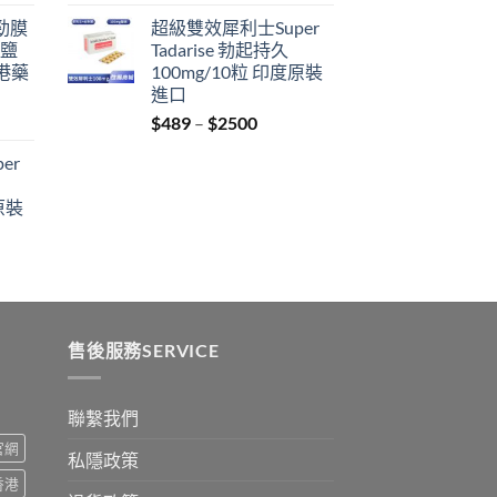
range:
利勁膜
超級雙效犀利士Super
$399
 鹽
Tadarise 勃起持久
through
港藥
100mg/10粒 印度原裝
$2199
進口
Price
$
489
–
$
2500
:
range:
er
$489
ugh
through
原裝
9
$2500
:
ugh
0
售後服務SERVICE
聯繫我們
s官網
私隱政策
s香港