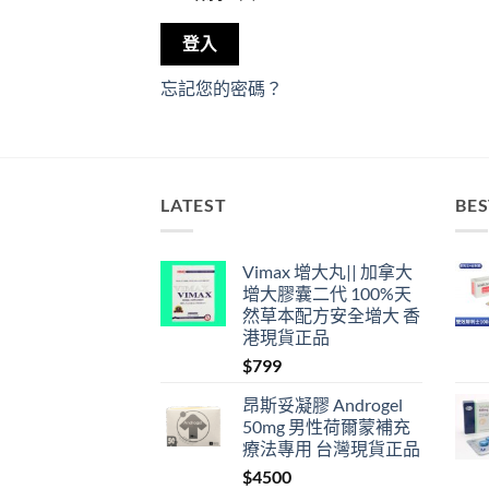
登入
忘記您的密碼？
LATEST
BES
Vimax 增大丸|| 加拿大
增大膠囊二代 100%天
然草本配方安全增大 香
港現貨正品
$
799
昂斯妥凝膠 Androgel
50mg 男性荷爾蒙補充
療法專用 台灣現貨正品
$
4500