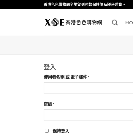
Skip
香港色色購物網全場貨到付款保護隱私隱秘送貨。
to
content
HO
登入
必
使用者名稱 或 電子郵件
*
填
必
密碼
*
填
保持登入