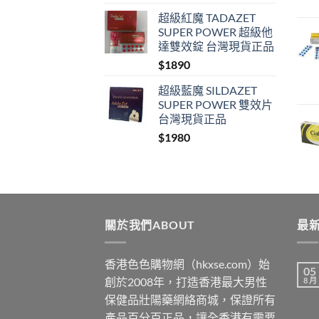
超級紅魔 TADAZET
SUPER POWER 超級他
達雙效錠 台灣現貨正品
$
1890
超級藍魔 SILDAZET
SUPER POWER 雙效片
台灣現貨正品
$
1980
關於我們ABOUT
最新
香港色色購物網（hkxse.com）始
05
創於2008年，打造香港最大男性
8 月
保健品壯陽藥網絡商城，保證所有
產品百分百正品，讓全香港有需要