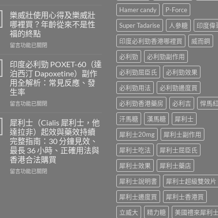
〈正
Hamer candy
P-Force
品
樂威壯使用心得及樂威壯
印
哪裡買？年齡從來不是性
Super Tadarise
人參糖
印度偉
度
福的終點
超
印度必利勁香港哪裡買
威而鋼
在
級
留言功能已關閉
〈樂
希
必利勁
必利勁副作用
威
愛
印度必利勁 POXET-60（達
壯
力
必利勁屈臣氏
必利勁效果
泊西汀 Dapoxetine）副作
使
混
用全解析：常見反應、發
用
合
必利勁用法
必利勁邊度買
生率
心
片
得
必利勁香港藥房
必利吉
悍馬
雙
在
留言功能已關閉
及
效
〈印
汗馬糖
漢馬糖
犀利士
樂
犀
度
犀利士（Cialis 犀利士，他
威
利
必
達拉非）起效與藥效持續
犀利士20mg
犀利士副作用
壯
士
利
完整指南：30 分鐘見效、
哪
效
勁
最長 36 小時、正確用法與
犀利士吃法
犀利士屈臣氏
裡
果
POXET-
香港合法購買
買？
怎
60（達
犀利士效果
犀利士藥店
年
麼
泊
在
留言功能已關閉
齡
樣？
西
〈犀
犀利士說明書
犀利士超級雙效片
從
副
汀
利
來
作
Dapoxetine）
士
犀利士邊度買
犀利士香港買
不
用
副
（Cialis
是
大
作
立威大
精力糖
美國禮來犀利
犀