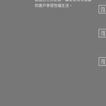
的客戶享受性福生活。
05
8 月
28
7 月
28
7 月