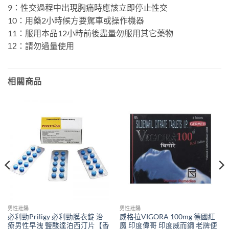
9：性交過程中出現胸痛時應該立即停止性交
10：用藥2小時候方要駕車或操作機器
11：服用本品12小時前後盡量勿服用其它藥物
12：請勿過量使用
相關商品
男性壯陽
男性壯陽
必利勁Priligy 必利勁膜衣錠 治
威格拉VIGORA 100mg 德國紅
療男性早洩 鹽酸達泊西汀片【香
魔 印度偉哥 印度威而鋼 老牌便