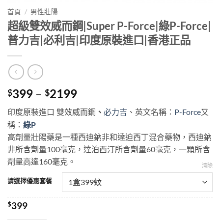
首頁
/
男性壯陽
超級雙效威而鋼|Super P-Force|綠P-Force|
普力吉|必利吉|印度原裝進口|香港正品
Price
399
–
2199
$
$
range:
雙效威而鋼
、
英文名稱：
P-Force
又
印度原裝進口
必力吉
、
$399
稱：
綠P
through
高劑量壯陽藥是一種西迪鈉非和達迫西丁混合藥物，西迪鈉
$2199
非所含劑量100毫克，達泊西汀所含劑量60毫克，一顆所含
劑量高達160毫克。
清除
請選擇優惠套餐
$
399