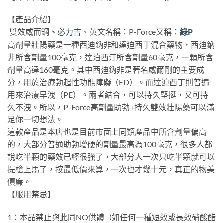
【產品介紹】
雙效威而鋼
、
英文名稱：P-Force又稱：
綠P
必力吉
、
高劑量壯陽藥是一種西迪鈉非和達迫西丁混合藥物，西迪鈉
非所含劑量100毫克，達泊西汀所含劑量60毫克，一顆所含
劑量高達160毫克。其中西迪鈉非是著名威爾剛的主要成
分，用於治療勃起性功能障礙（ED）。而達迫西丁則普遍
用來治療早洩（PE）。兩者結合，可以持久堅挺，又可持
久不洩。所以，P-Force高劑量助勃+持久雙效壯陽藥可以滿
足你一切想法。
這款產品是本店也是目前市面上同類產品中所含劑量偏高
的，大部分普通助勃增硬的劑量最高為100毫克，很多人都
說吃半顆的藥效已經很強了，大部分人一次只吃半顆就可以
提槍上馬了，按最低價來算，一次也才幾十元，真正的物美
價廉。
【服用禁忌】
1：本品禁止與此同NO供體（如任何一種短效或長效硝酸酯