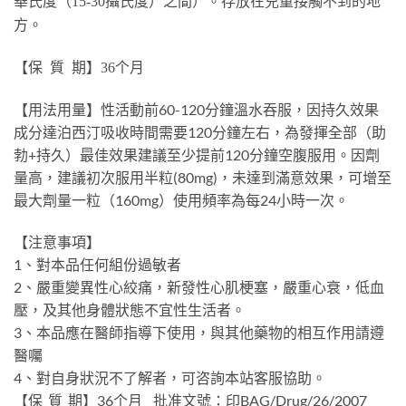
華氏度（15-30攝氏度）之間）。存放在兒童接觸不到的地
方。
【保 質 期】36个月
【用法用量】性活動前60-120分鐘溫水吞服，因持久效果
成分達泊西汀吸收時間需要120分鐘左右，為發揮全部（助
勃+持久）最佳效果建議至少提前120分鐘空腹服用。因劑
量高，建議初次服用半粒(80mg)，未達到滿意效果，可增至
最大劑量一粒（160mg）使用頻率為每24小時一次。
【注意事項】
1、對本品任何組份過敏者
2、嚴重變異性心絞痛，新發性心肌梗塞，嚴重心衰，低血
壓，及其他身體狀態不宜性生活者。
3、本品應在醫師指導下使用，與其他藥物的相互作用請遵
醫囑
4、對自身狀況不了解者，可咨詢本站客服協助。
【保 質 期】36个月 批准文號：印BAG/Drug/26/2007