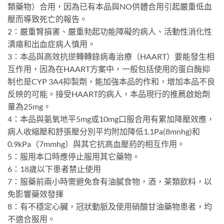
類藥物）合用，因為已有本品與NO供體合用引起嚴重低血
壓而導致死亡的報告。
2：嚴重腎損害、嚴重勃起功能障礙的病人、活動性消化性
潰瘍和出血症病人慎用。
3：本品與高效抗逆轉轉錄病毒治療（HAART）要能發生相
互作用，因為在HAART方案中，一般包括使用的蛋白酶抑
制也是CYP 3A4抑製劑，能加強本品的作和，增加本品不良
反映的可能。接受HAART的病人，本品現行的推薦啟始劑
量為25mg。
4：本品與氨氧地平5mg或10mg口服合用有累加降壓效應，
病人收縮壓和舒張壓分別平均附加降低1.1Pa(8mnhg)和
0.9kPa（7mmhg）與其它抗高血壓葯的相互作用。
5：服用本口時應停止服用其它藥物。
6：18歲以下患者禁止使用
7：服藥前兩小時需避免食有油膩食物，酒，茶類飲料，以
免影響藥效發揮
8：有不穩定心臟，冠狀動脈及使用硝酸甘油藥物患者，均
不適合服用。