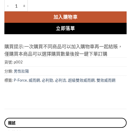
超級雙效威而鋼|Super P-Force|綠P-Force|普力吉|必利吉|印度原裝
加入購物車
立即落單
購買提示:一次購買不同商品可以加入購物車再一起結賬，
僅購買本商品可以選擇購買數量後按一鍵下單訂購
貨號:
p002
分類:
男性壯陽
標籤:
P-Force
,
威而鋼
,
必利勁
,
必利吉
,
超級雙效威而鋼
,
雙效威而鋼
描述