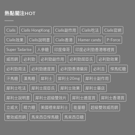
〈犀
60（達
哪
士
利
泊
裡
效
士
西
熱點關注HOT
買？
果
（Cialis
汀
年
怎
犀
Dapoxetine）
齡
麼
利
副
從
樣？
Cialis
Cialis HongKong
Cialis副作用
Cialis吃法
Cialis官網
士，
作
來
副
他
用
不
Cialis效果
Cialis說明書
Cialis香港
Hamer candy
P-Force
作
達
全
是
用
拉
解
性
Super Tadarise
人參糖
印度偉哥
印度必利勁香港哪裡買
大
非）
析：
福
嗎？〉
起
常
威而鋼
必利勁
必利勁副作用
必利勁屈臣氏
必利勁效果
的
中
效
見
終
與
必利勁用法
必利勁邊度買
必利勁香港藥房
必利吉
悍馬紅糖
反
點〉
藥
應、
中
汗馬糖
漢馬糖
犀利士
犀利士20mg
犀利士副作用
效
發
持
生
犀利士吃法
犀利士屈臣氏
犀利士效果
犀利士藥店
續
率〉
完
中
犀利士說明書
犀利士超級雙效片
犀利士邊度買
犀利士香港買
整
指
立威大
精力糖
美國禮來犀利士
能量糖
超級雙效威而鋼
南：
30
雙效威而鋼
馬來西亞悍馬糖
馬來西亞糖
分
鐘
見
效、