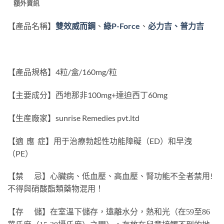
額外資訊
P-Force
、
【產品名稱】
雙效威而鋼
、
綠
必力吉、普力吉
【產品規格】4粒/盒/160mg/粒
【主要成分】西地那非100mg+達迫西丁60mg
【生産廠家】sunrise Remedies pvt.ltd
【適 應 症】用于治療勃起性功能障礙（ED）和早洩
（PE）
【禁 忌】心臟病、低血壓、高血壓、腎功能不全者禁用!
不得與硝酸酯類藥物混用！
【存 儲】
在室溫下儲存，遠離水分，熱和光（在59至86