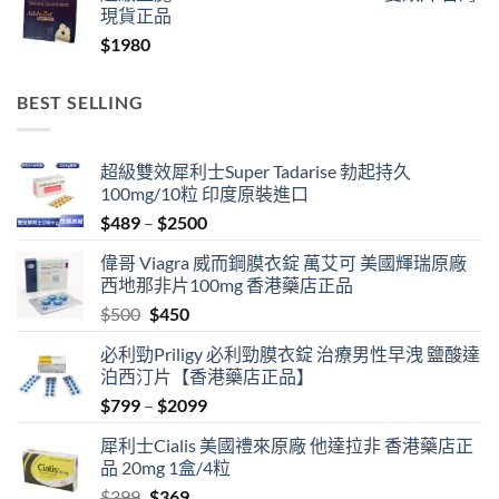
現貨正品
$
1980
BEST SELLING
超級雙效犀利士Super Tadarise 勃起持久
100mg/10粒 印度原裝進口
Price
$
489
–
$
2500
range:
偉哥 Viagra 威而鋼膜衣錠 萬艾可 美國輝瑞原廠
$489
西地那非片100mg 香港藥店正品
through
Original
Current
$
500
$
450
$2500
price
price
必利勁Priligy 必利勁膜衣錠 治療男性早洩 鹽酸達
was:
is:
泊西汀片【香港藥店正品】
$500.
$450.
Price
$
799
–
$
2099
range:
犀利士Cialis 美國禮來原廠 他達拉非 香港藥店正
$799
品 20mg 1盒/4粒
through
Original
Current
$
399
$
369
$2099