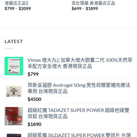
港藥店正品】
宜壯陽藥 香港藥店正品
Price
Price
$
799
–
$
2099
$
699
–
$
1899
range:
range:
$799
$699
through
through
$2099
$1899
LATEST
Vimax 增大丸|| 加拿大增大膠囊二代 100%天然草
本配方安全增大 香港現貨正品
$
799
昂斯妥凝膠 Androgel 50mg 男性荷爾蒙補充療法
專用 台灣現貨正品
$
4500
超級紅魔 TADAZET SUPER POWER 超級他達雙
效錠 台灣現貨正品
$
1890
超級藍魔 SILDAZET SUPER POWER 雙效片 台灣