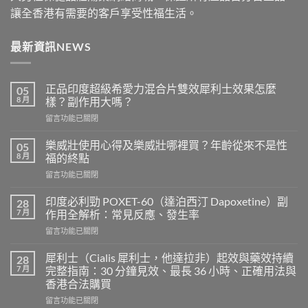
讓全香港有需要的客戶享受性福生活。
最新資訊NEWS
正品印度超級希愛力混合片雙效犀利士效果怎麼
05
8 月
樣？副作用大嗎？
在
留言功能已關閉
〈正
品
樂威壯使用心得及樂威壯哪裡買？年齡從來不是性
05
印
8 月
福的終點
度
在
留言功能已關閉
超
〈樂
級
威
希
印度必利勁 POXET-60（達泊西汀 Dapoxetine）副
28
壯
愛
7 月
作用全解析：常見反應、發生率
使
力
在
留言功能已關閉
用
混
〈印
心
合
度
得
犀利士（Cialis 犀利士，他達拉非）起效與藥效持續
28
片
必
及
7 月
完整指南：30 分鐘見效、最長 36 小時、正確用法與
雙
利
樂
效
香港合法購買
勁
威
犀
在
POXET-
留言功能已關閉
壯
利