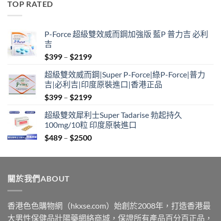
TOP RATED
through
$2500
P-Force 超級雙效威而鋼加強版 藍P 普力吉 必利
吉
Price
$
399
–
$
2199
range:
超級雙效威而鋼|Super P-Force|綠P-Force|普力
$399
吉|必利吉|印度原裝進口|香港正品
through
Price
$
399
–
$
2199
$2199
range:
超級雙效犀利士Super Tadarise 勃起持久
$399
100mg/10粒 印度原裝進口
through
Price
$
489
–
$
2500
$2199
range:
$489
through
關於我們ABOUT
$2500
香港色色購物網（hkxse.com）始創於2008年，打造香港最
大男性保健品壯陽藥網絡商城，保證所有產品百分百正品，