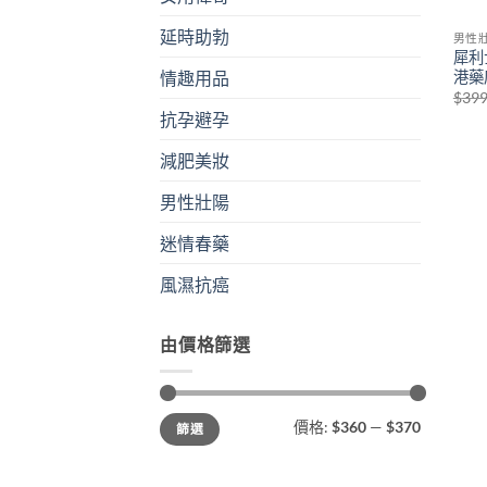
延時助勃
男性
犀利
港藥店
情趣用品
$
39
抗孕避孕
減肥美妝
男性壯陽
迷情春藥
風濕抗癌
由價格篩選
最
最
價格:
$360
—
$370
篩選
低
高
價
價
格
格