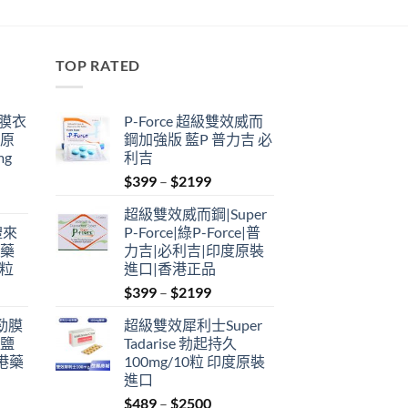
TOP RATED
鋼膜衣
P-Force 超級雙效威而
瑞原
鋼加強版 藍P 普力吉 必
mg
利吉
Price
$
399
–
$
2199
range:
超級雙效威而鋼|Super
$399
禮來
P-Force|綠P-Force|普
through
港藥
力吉|必利吉|印度原裝
$2199
4粒
進口|香港正品
Price
$
399
–
$
2199
range:
利勁膜
超級雙效犀利士Super
$399
 鹽
Tadarise 勃起持久
through
港藥
100mg/10粒 印度原裝
$2199
進口
Price
$
489
–
$
2500