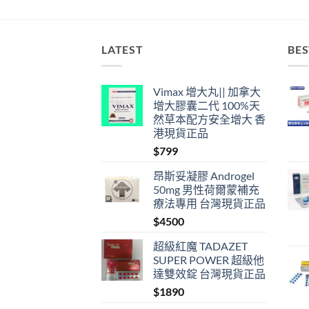
LATEST
BES
Vimax 增大丸|| 加拿大
增大膠囊二代 100%天
然草本配方安全增大 香
港現貨正品
$
799
昂斯妥凝膠 Androgel
50mg 男性荷爾蒙補充
療法專用 台灣現貨正品
$
4500
超級紅魔 TADAZET
SUPER POWER 超級他
達雙效錠 台灣現貨正品
$
1890