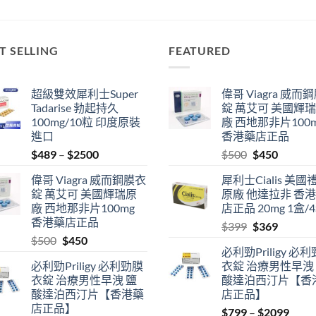
T SELLING
FEATURED
超級雙效犀利士Super
偉哥 Viagra 威而
Tadarise 勃起持久
錠 萬艾可 美國輝
100mg/10粒 印度原裝
廠 西地那非片100
進口
香港藥店正品
Price
Original
Current
$
489
–
$
2500
$
500
$
450
range:
price
price
偉哥 Viagra 威而鋼膜衣
犀利士Cialis 美國
$489
was:
is:
錠 萬艾可 美國輝瑞原
原廠 他達拉非 香
through
$500.
$450.
廠 西地那非片100mg
店正品 20mg 1盒/
$2500
香港藥店正品
Original
Current
$
399
$
369
Original
Current
$
500
$
450
price
price
必利勁Priligy 必
price
price
was:
is:
必利勁Priligy 必利勁膜
衣錠 治療男性早洩
was:
is:
$399.
$369.
衣錠 治療男性早洩 鹽
酸達泊西汀片【香
$500.
$450.
酸達泊西汀片【香港藥
店正品】
店正品】
Price
$
799
–
$
2099