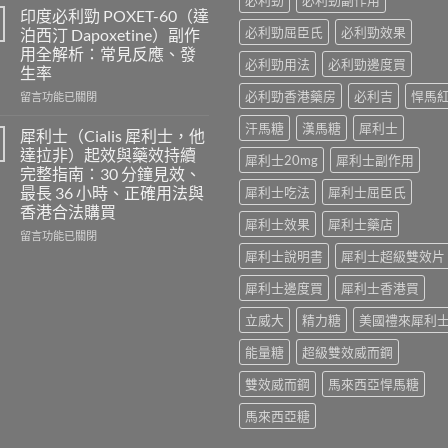
威
愛
印度必利勁 POXET-60（達
壯
力
必利勁屈臣氏
必利勁效果
泊西汀 Dapoxetine）副作
使
混
用全解析：常見反應、發
用
合
必利勁用法
必利勁邊度買
生率
心
片
得
必利勁香港藥房
必利吉
悍馬
雙
在
留言功能已關閉
及
效
〈印
汗馬糖
漢馬糖
犀利士
樂
犀
度
犀利士（Cialis 犀利士，他
威
利
必
達拉非）起效與藥效持續
犀利士20mg
犀利士副作用
壯
士
利
完整指南：30 分鐘見效、
哪
效
勁
最長 36 小時、正確用法與
犀利士吃法
犀利士屈臣氏
裡
果
POXET-
香港合法購買
買？
怎
60（達
犀利士效果
犀利士藥店
年
麼
泊
在
留言功能已關閉
齡
樣？
西
〈犀
犀利士說明書
犀利士超級雙效片
從
副
汀
利
來
作
Dapoxetine）
士
犀利士邊度買
犀利士香港買
不
用
副
（Cialis
是
大
作
立威大
精力糖
美國禮來犀利
犀
性
嗎？〉
用
利
福
中
全
能量糖
超級雙效威而鋼
士，
的
解
他
雙效威而鋼
馬來西亞悍馬糖
終
析：
達
點〉
常
拉
馬來西亞糖
中
見
非）
反
起