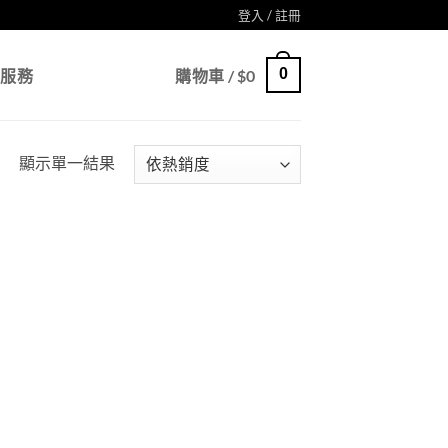
登入 / 註冊
0
戶服務
購物車 /
$
0
顯示單一結果