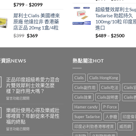
Price
$
799
–
$
2099
range
超級雙效犀利士Sup
range:
$799
犀利士Cialis 美國禮來
Tadarise 勃起持久
$799
thro
原廠 他達拉非 香港藥
100mg/10粒 印度
through
$209
店正品 20mg 1盒/4粒
進口
$2099
Original
Current
Price
$
399
$
369
$
489
–
$
2500
price
price
range
was:
is:
$489
$399.
$369.
thro
資訊NEWS
熱點關注HOT
$250
Cialis
Cialis HongKong
正品印度超級希愛力混合
片雙效犀利士效果怎麼
Cialis副作用
Cialis吃法
Ciali
樣？副作用大嗎？
Cialis效果
Cialis說明書
Ciali
在
留言功能已關閉
〈正
Hamer candy
P-Force
品
樂威壯使用心得及樂威壯
印
哪裡買？年齡從來不是性
Super Tadarise
人參糖
印度偉
度
福的終點
超
印度必利勁香港哪裡買
威而鋼
在
級
留言功能已關閉
〈樂
希
必利勁
必利勁副作用