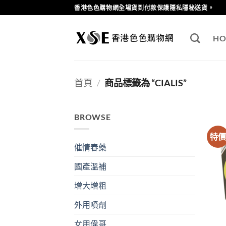
Skip
香港色色購物網全場貨到付款保護隱私隱秘送貨。
to
content
HO
首頁
/
商品標籤為 “CIALIS”
BROWSE
特
催情春藥
國產溫補
增大增粗
外用噴劑
女用偉哥