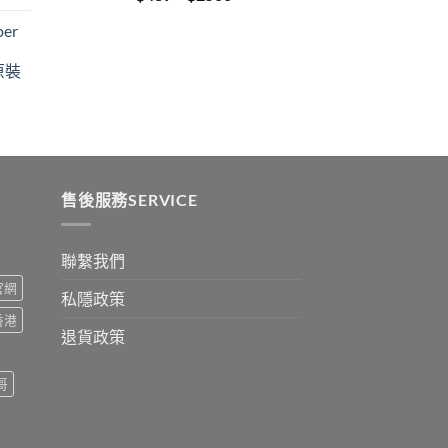
:
range:
er
$489
ugh
through
原裝
9
$2500
:
ugh
0
售後服務SERVICE
聯繫我們
s官網
私隱政策
s香港
退貨政策
哥