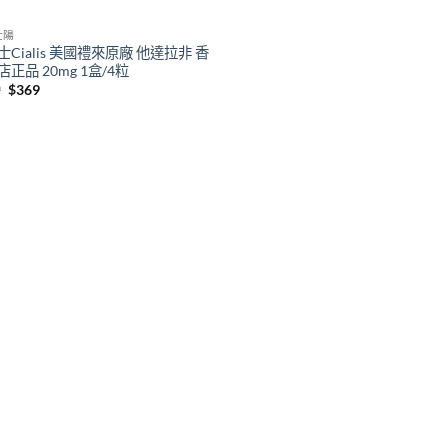
壯陽
士Cialis 美國禮來原廠 他達拉非 香
正品 20mg 1盒/4粒
Original
Current
9
$
369
price
price
was:
is:
$399.
$369.