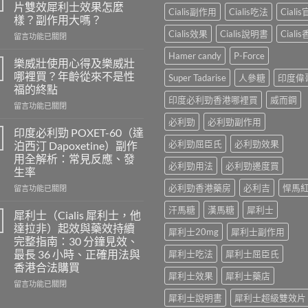
片雙效犀利士效果怎麼
Cialis副作用
Cialis吃法
Ciali
樣？副作用大嗎？
Cialis效果
Cialis說明書
Ciali
在
留言功能已關閉
〈正
Hamer candy
P-Force
品
樂威壯使用心得及樂威壯
印
哪裡買？年齡從來不是性
Super Tadarise
人參糖
印度偉
度
福的終點
超
印度必利勁香港哪裡買
威而鋼
在
級
留言功能已關閉
〈樂
希
必利勁
必利勁副作用
威
愛
印度必利勁 POXET-60（達
壯
力
必利勁屈臣氏
必利勁效果
泊西汀 Dapoxetine）副作
使
混
用全解析：常見反應、發
用
合
必利勁用法
必利勁邊度買
生率
心
片
得
必利勁香港藥房
必利吉
悍馬
雙
在
留言功能已關閉
及
效
〈印
汗馬糖
漢馬糖
犀利士
樂
犀
度
犀利士（Cialis 犀利士，他
威
利
必
達拉非）起效與藥效持續
犀利士20mg
犀利士副作用
壯
士
利
完整指南：30 分鐘見效、
哪
效
勁
最長 36 小時、正確用法與
犀利士吃法
犀利士屈臣氏
裡
果
POXET-
香港合法購買
買？
怎
60（達
犀利士效果
犀利士藥店
年
麼
泊
在
留言功能已關閉
齡
樣？
西
〈犀
犀利士說明書
犀利士超級雙效片
從
副
汀
利