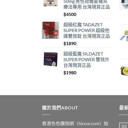
50mg 男性荷爾蒙補充
療法專用 台灣現貨正品
$
4500
超級紅魔 TADAZET
SUPER POWER 超級他
達雙效錠 台灣現貨正品
$
1890
超級藍魔 SILDAZET
SUPER POWER 雙效片
台灣現貨正品
$
1980
關於我們ABOUT
最新
香港色色購物網（hkxse.com）始
05