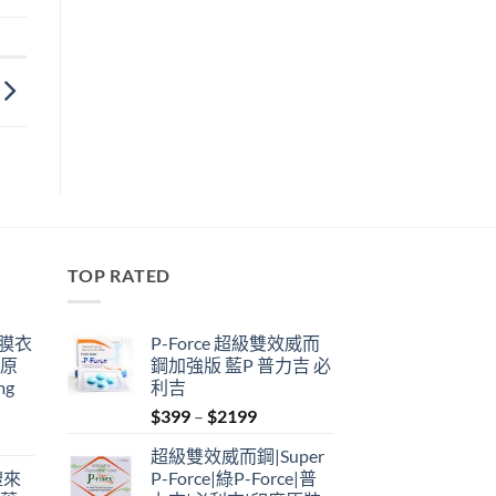
TOP RATED
鋼膜衣
P-Force 超級雙效威而
瑞原
鋼加強版 藍P 普力吉 必
mg
利吉
Price
$
399
–
$
2199
range:
超級雙效威而鋼|Super
$399
禮來
P-Force|綠P-Force|普
through