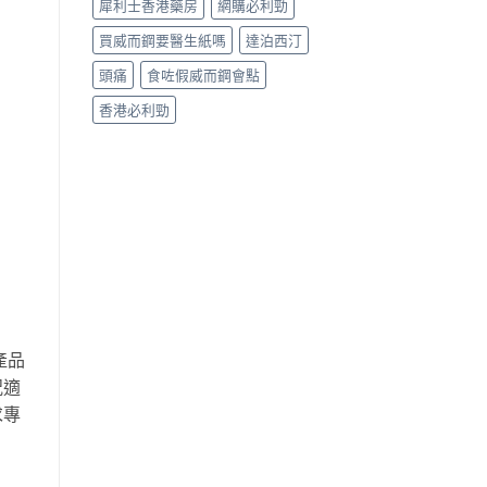
犀利士香港藥房
網購必利勁
買威而鋼要醫生紙嗎
達泊西汀
頭痛
食咗假威而鋼會點
香港必利勁
產品
況適
求專