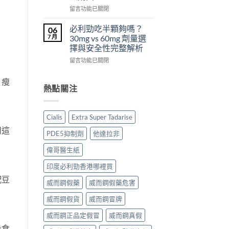
從
副
西
在
留言功能已關閉
來
作
汀
〈犀
不
用
Dapoxetine）
利
必利勁吃半顆夠嗎？
06
是
大
副
士
7 月
30mg vs 60mg 劑量選
性
嗎？〉
作
（Cialis
擇與安全性完整解析
福
中
用
犀
的
全
在
利
留言功能已關閉
終
解
〈必
士，
點〉
析：
利
他
、瘦
中
常
勁
達
熱點關注
見
吃
拉
反
半
非）
應、
顆
起
Cialis
Extra Super Tadarise
發
夠
效
生
用這
嗎？
與
PDE5抑制劑
他達拉非
率〉
30mg
藥
中
vs
效
偉哥醫生紙
60mg
持
劑
續
印度必利勁香港哪裡買
量
完
配豆
選
威而鋼假藥
威而鋼假藥危害
整
擇
指
威而鋼假貨
威而鋼冒牌
與
南：
安
30
威而鋼正品定假冒
威而鋼真假
全
分
性
鐘
量食