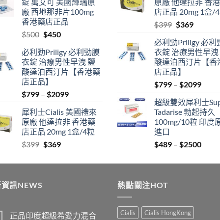
錠 萬艾可 美國輝瑞原
原廠 他達拉非 香
through
$500.
$450.
廠 西地那非片100mg
店正品 20mg 1盒/
$2500
香港藥店正品
Original
Current
$
399
$
369
Original
Current
$
500
$
450
price
price
必利勁Priligy 必
price
price
was:
is:
必利勁Priligy 必利勁膜
衣錠 治療男性早洩
was:
is:
$399.
$369.
衣錠 治療男性早洩 鹽
酸達泊西汀片【香
$500.
$450.
酸達泊西汀片【香港藥
店正品】
店正品】
Price
$
799
–
$
2099
Price
$
799
–
$
2099
range
超級雙效犀利士Sup
range:
$799
犀利士Cialis 美國禮來
Tadarise 勃起持久
$799
thro
原廠 他達拉非 香港藥
100mg/10粒 印度
through
$209
店正品 20mg 1盒/4粒
進口
$2099
Original
Current
Price
$
399
$
369
$
489
–
$
2500
price
price
range
was:
is:
$489
$399.
$369.
thro
資訊NEWS
熱點關注HOT
$250
Cialis
Cialis HongKong
正品印度超級希愛力混合