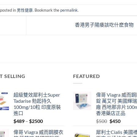
 posted in
男性健康
. Bookmark the
permalink
.
香港男子陽痿該吃什麽食物
T SELLING
FEATURED
超級雙效犀利士Super
偉哥 Viagra 威而
Tadarise 勃起持久
錠 萬艾可 美國輝
100mg/10粒 印度原裝
廠 西地那非片100
進口
香港藥店正品
Price
Original
Current
$
489
–
$
2500
$
500
$
450
range:
price
price
偉哥 Viagra 威而鋼膜衣
犀利士Cialis 美國
$489
was:
is: