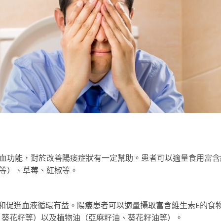
充血功能，對於改善陽痿症狀有一定幫助。患者可以適量食用富含
等）、草莓、紅椒等。
和促進血液循環有益。陽痿患者可以適量攝取富含維生素E的食
、葵花籽等）以及植物油（亞麻籽油、葵花籽油等）。