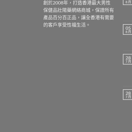
創於2008年，打造香港最大男性
8 月
保健品壯陽藥網絡商城，保證所有
產品百分百正品，讓全香港有需要
的客戶享受性福生活。
05
8 月
28
7 月
28
7 月