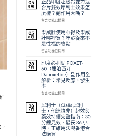
正品印度超級希愛力混
05
8 月
合片雙效犀利士效果怎
麼樣？副作用大嗎？
在
留言功能已關閉
〈正
品
樂威壯使用心得及樂威
05
印
8 月
壯哪裡買？年齡從來不
度
是性福的終點
超
在
級
留言功能已關閉
〈樂
希
威
愛
印度必利勁 POXET-
28
壯
力
7 月
60（達泊西汀
使
混
Dapoxetine）副作用全
用
合
解析：常見反應、發生
心
片
率
得
雙
及
效
在
留言功能已關閉
維
樂
犀
〈印
威
利
度
犀利士（Cialis 犀利
28
壯
士
必
7 月
士，他達拉非）起效與
哪
效
利
藥效持續完整指南：30
裡
果
勁
分鐘見效、最長 36 小
買？
怎
POXET-
物，
時、正確用法與香港合
年
麼
60（達
法購買
齡
樣？
泊