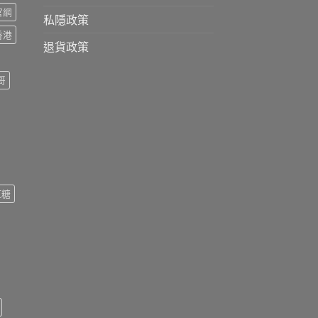
s官網
私隱政策
s香港
退貨政策
哥
紅糖