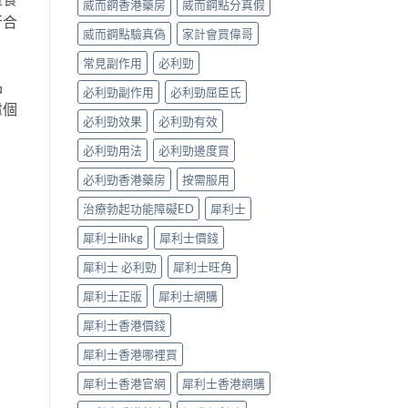
威而鋼香港藥房
威而鋼點分真假
完
見
行合
整
效、
威而鋼點驗真偽
家計會買偉哥
解
最
析〉
長
常見副作用
必利勁
中
36
品
小
必利勁副作用
必利勁屈臣氏
時、
慮個
正
必利勁效果
必利勁有效
確
用
必利勁用法
必利勁邊度買
法
必利勁香港藥房
按需服用
與
香
治療勃起功能障礙ED
犀利士
港
合
犀利士lihkg
犀利士價錢
法
購
犀利士 必利勁
犀利士旺角
買〉
中
犀利士正版
犀利士網購
犀利士香港價錢
犀利士香港哪裡買
犀利士香港官網
犀利士香港網購