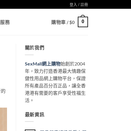
登入 / 註冊
0
戶服務
購物車 /
$
0
關於我們
SexMall網上購物
始創於2004
年，致力打造香港最大情趣保
健性用品網上購物平台，保證
所有產品百分百正品，讓全香
者的
港港有需要的客戶享受性福生
活。
最新資訊