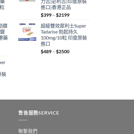
港藥
力吉|必利吉|印度原裝
$2199
4粒
進口|香港正品
Price
$
399
–
$
2199
range:
利勁膜
超級雙效犀利士Super
$399
 鹽
Tadarise 勃起持久
through
港藥
100mg/10粒 印度原裝
$2199
進口
Price
$
489
–
$
2500
:
range:
er
$489
ugh
through
原裝
9
$2500
:
ugh
0
售後服務SERVICE
聯繫我們