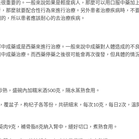
重要的。一般來說如果是輕度病人，那麼可以用口服中藥加
者，那麼就要配合性行為來進行治療。另外患者治療疾病時，不
間的，所以患者應該耐心的去治療疾病。
成藥或是西藥來進行治療。一般來說中成藥對人體造成的不
用中成藥治療。而西藥停藥之後很可能會再次復發，但具體的情
熟，盛碗內加糯米酒500克，隔水蒸熟食用。
覆盆子，枸杞子各等份，共研細末，每次10克，每日2次，溫
萸肉9克，補骨脂8克納入腎中，縫好切口，煮熟食用。