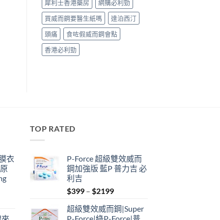
犀利士香港藥房
網購必利勁
買威而鋼要醫生紙嗎
達泊西汀
頭痛
食咗假威而鋼會點
香港必利勁
TOP RATED
鋼膜衣
P-Force 超級雙效威而
瑞原
鋼加強版 藍P 普力吉 必
mg
利吉
Price
$
399
–
$
2199
range:
超級雙效威而鋼|Super
$399
禮來
P-Force|綠P-Force|普