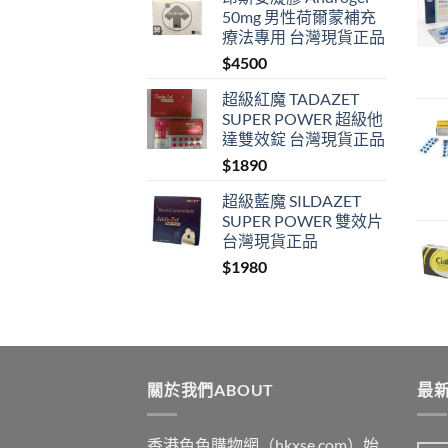
50mg 男性荷爾蒙補充
療法專用 台灣現貨正品
$
4500
超級紅魔 TADAZET
SUPER POWER 超級他
達雙效錠 台灣現貨正品
$
1890
超級藍魔 SILDAZET
SUPER POWER 雙效片
台灣現貨正品
$
1980
關於我們ABOUT
最新
香港色色購物網（hkxse.com）始