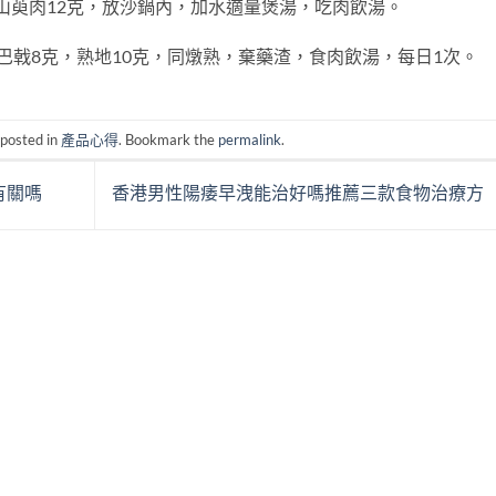
山萸肉12克，放沙鍋內，加水適量煲湯，吃肉飲湯。
巴戟8克，熟地10克，同燉熟，棄藥渣，食肉飲湯，每日1次。
 posted in
產品心得
. Bookmark the
permalink
.
有關嗎
香港男性陽痿早洩能治好嗎推薦三款食物治療方