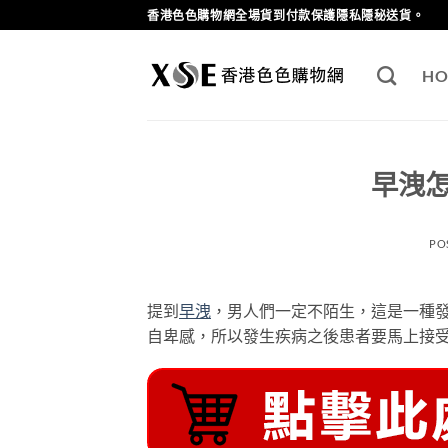
Skip
香港色色購物網全場貨到付款保護隱私隱秘送貨。
to
content
HO
早洩
PO
提到
早洩
，男人們一定不陌生，這是一種
自卑感，所以發生疾病之後患者要馬上接