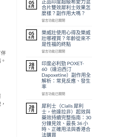
正品印度超級希愛力混
05
8 月
合片雙效犀利士效果怎
麼樣？副作用大嗎？
在
留言功能已關閉
〈正
品
樂威壯使用心得及樂威
05
印
8 月
壯哪裡買？年齡從來不
度
是性福的終點
超
在
級
留言功能已關閉
有伴
〈樂
希
病。
威
愛
印度必利勁 POXET-
28
壯
力
7 月
60（達泊西汀
使
混
Dapoxetine）副作用全
用
合
解析：常見反應、發生
心
片
率
得
雙
及
效
在
留言功能已關閉
壓
樂
犀
〈印
洩，
威
利
度
犀利士（Cialis 犀利
28
壯
士
必
7 月
士，他達拉非）起效與
哪
效
利
藥效持續完整指南：30
裡
果
勁
分鐘見效、最長 36 小
買？
怎
POXET-
時、正確用法與香港合
年
麼
60（達
法購買
齡
樣？
泊