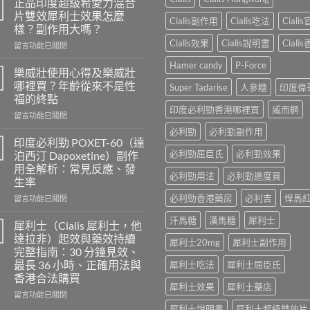
正品印度超級希愛力混合
片雙效犀利士效果怎麼
Cialis副作用
Cialis吃法
Ciali
樣？副作用大嗎？
Cialis效果
Cialis說明書
Ciali
在
留言功能已關閉
〈正
Hamer candy
P-Force
品
樂威壯使用心得及樂威壯
印
哪裡買？年齡從來不是性
Super Tadarise
人參糖
印度偉
度
福的終點
超
印度必利勁香港哪裡買
威而鋼
在
級
留言功能已關閉
〈樂
希
必利勁
必利勁副作用
威
愛
印度必利勁 POXET-60（達
壯
力
必利勁屈臣氏
必利勁效果
泊西汀 Dapoxetine）副作
使
混
用全解析：常見反應、發
用
合
必利勁用法
必利勁邊度買
生率
心
片
得
必利勁香港藥房
必利吉
悍馬
雙
在
留言功能已關閉
及
效
〈印
汗馬糖
漢馬糖
犀利士
樂
犀
度
犀利士（Cialis 犀利士，他
威
利
必
達拉非）起效與藥效持續
犀利士20mg
犀利士副作用
壯
士
利
完整指南：30 分鐘見效、
哪
效
勁
最長 36 小時、正確用法與
犀利士吃法
犀利士屈臣氏
裡
果
POXET-
香港合法購買
買？
怎
60（達
犀利士效果
犀利士藥店
年
麼
泊
在
留言功能已關閉
齡
樣？
西
〈犀
犀利士說明書
犀利士超級雙效片