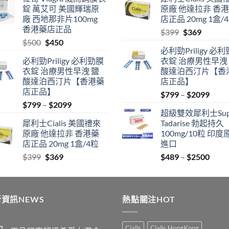
$489
was:
is:
錠 萬艾可 美國輝瑞原
原廠 他達拉非 香
through
$500.
$450.
廠 西地那非片100mg
店正品 20mg 1盒/
$2500
香港藥店正品
Original
Current
$
399
$
369
Original
Current
$
500
$
450
price
price
必利勁Priligy 必
price
price
was:
is:
必利勁Priligy 必利勁膜
衣錠 治療男性早洩
was:
is:
$399.
$369.
衣錠 治療男性早洩 鹽
酸達泊西汀片【香
$500.
$450.
酸達泊西汀片【香港藥
店正品】
店正品】
Price
$
799
–
$
2099
Price
$
799
–
$
2099
range
超級雙效犀利士Sup
range:
$799
犀利士Cialis 美國禮來
Tadarise 勃起持久
$799
thro
原廠 他達拉非 香港藥
100mg/10粒 印度
through
$209
店正品 20mg 1盒/4粒
進口
$2099
Original
Current
Price
$
399
$
369
$
489
–
$
2500
price
price
range
was:
is:
$489
$399.
$369.
thro
資訊NEWS
熱點關注HOT
$250
Cialis
Cialis HongKong