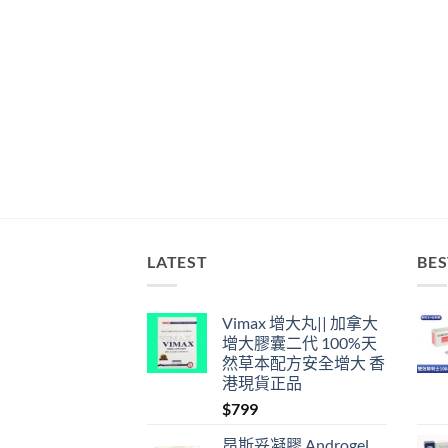
LATEST
BES
Vimax 增大丸|| 加拿大
增大膠囊二代 100%天
然草本配方安全增大 香
港現貨正品
$
799
昂斯妥凝膠 Androgel