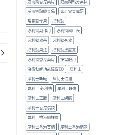
威而鋼香港藥房
威而鋼點分真假
完
見
整
效、
威而鋼點驗真偽
家計會買偉哥
解
最
析〉
長
常見副作用
必利勁
中
36
小
必利勁副作用
必利勁屈臣氏
時、
正
必利勁效果
必利勁有效
確
用
必利勁用法
必利勁邊度買
法
必利勁香港藥房
按需服用
與
香
治療勃起功能障礙ED
犀利士
港
合
犀利士lihkg
犀利士價錢
法
購
犀利士 必利勁
犀利士旺角
買〉
中
犀利士正版
犀利士網購
犀利士香港價錢
犀利士香港哪裡買
犀利士香港官網
犀利士香港網購