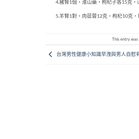
4.豬腎1個，淮山藥，枸杞子各15克，
5.羊腎1對，肉蓯蓉12克，枸杞10克，
This entry was
台灣男性健康小知識早洩與男人自慰