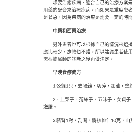
想要治癒疾病，適合自己的治療方案是很
用藥的配合來治療疾病，而如果是重度患
是著急，因為疾病的治療是需要一定的時
中藥和西藥治療
另外患者也可以根據自己的情況來選擇中
應比較少，療效也不錯，所以建議患者使
需根據醫師的診斷之後再做決定。
早洩食療偏方
1.公雞1只，去腸雜，切碎，加油，鹽炒
2、韭菜子，菟絲子，五味子，女貞子，
送服。
3.豬腎1對，剖開，將核桃仁10克，山