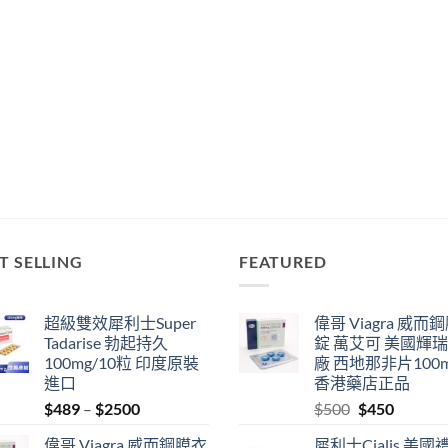
T SELLING
FEATURED
超級雙效犀利士Super
偉哥 Viagra 威而
Tadarise 勃起持久
錠 萬艾可 美國輝
100mg/10粒 印度原裝
廠 西地那非片100
進口
香港藥店正品
Price
Original
Current
$
489
–
$
2500
$
500
$
450
range:
price
price
偉哥 Viagra 威而鋼膜衣
犀利士Cialis 美國