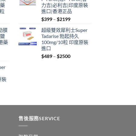
through
港藥
力吉|必利吉|印度原裝
$2199
4粒
進口|香港正品
Price
$
399
–
$
2199
range:
利勁膜
超級雙效犀利士Super
$399
 鹽
Tadarise 勃起持久
through
港藥
100mg/10粒 印度原裝
$2199
進口
Price
$
489
–
$
2500
:
range:
er
$489
ugh
through
原裝
9
$2500
:
ugh
0
售後服務SERVICE