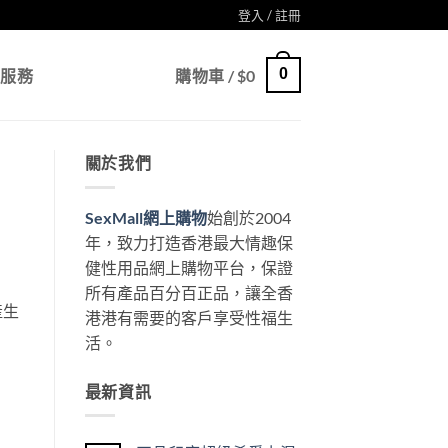
登入 / 註冊
0
戶服務
購物車 /
$
0
關於我們
SexMall網上購物
始創於2004
年，致力打造香港最大情趣保
健性用品網上購物平台，保證
所有產品百分百正品，讓全香
產生
港港有需要的客戶享受性福生
活。
最新資訊