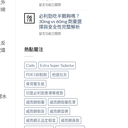
上外
從
副
西
在
留言功能已關閉
來
作
汀
要總
〈犀
不
用
Dapoxetine）
利
必利勁吃半顆夠嗎？
06
是
大
副
士
7 月
30mg vs 60mg 劑量選
性
嗎？〉
作
（Cialis
擇與安全性完整解析
福
中
用
犀
的
全
在
利
留言功能已關閉
終
解
〈必
士，
點〉
良反
析：
利
他
中
常
勁
達
熱點關注
況還
見
吃
拉
反
半
非）
應、
顆
起
Cialis
Extra Super Tadarise
發
夠
效
生
嗎？
與
PDE5抑制劑
他達拉非
率〉
30mg
藥
中
vs
效
偉哥醫生紙
60mg
持
劑
續
印度必利勁香港哪裡買
開水
量
完
選
威而鋼假藥
威而鋼假藥危害
整
擇
指
威而鋼假貨
威而鋼冒牌
與
南：
安
30
威而鋼正品定假冒
威而鋼真假
全
分
性
鐘