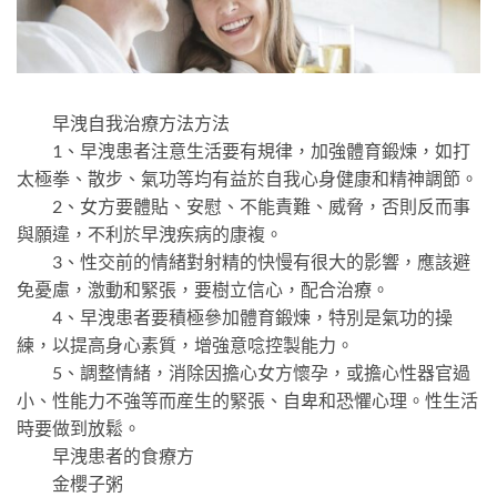
早洩自我治療方法方法
1、早洩患者注意生活要有規律，加強體育鍛煉，如打
太極拳、散步、氣功等均有益於自我心身健康和精神調節。
2、女方要體貼、安慰、不能責難、威脅，否則反而事
與願違，不利於早洩疾病的康複。
3、性交前的情緒對射精的快慢有很大的影響，應該避
免憂慮，激動和緊張，要樹立信心，配合治療。
4、早洩患者要積極參加體育鍛煉，特別是氣功的操
練，以提高身心素質，增強意唸控製能力。
5、調整情緒，消除因擔心女方懷孕，或擔心性器官過
小、性能力不強等而産生的緊張、自卑和恐懼心理。性生活
時要做到放鬆。
早洩患者的食療方
金櫻子粥