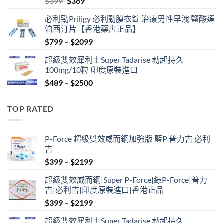
Original
Current
$
399
$
369
price
price
必利勁Priligy 必利勁膜衣錠 治療男性早洩 鹽酸達
was:
is:
泊西汀片【香港藥店正品】
$399.
$369.
Price
$
799
–
$
2099
range:
超級雙效犀利士Super Tadarise 勃起持久
$799
100mg/10粒 印度原裝進口
through
Price
$
489
–
$
2500
$2099
range:
$489
TOP RATED
through
$2500
P-Force 超級雙效威而鋼加強版 藍P 普力吉 必利
吉
Price
$
399
–
$
2199
range:
超級雙效威而鋼|Super P-Force|綠P-Force|普力
$399
吉|必利吉|印度原裝進口|香港正品
through
Price
$
399
–
$
2199
$2199
range:
超級雙效犀利士Super Tadarise 勃起持久
$399