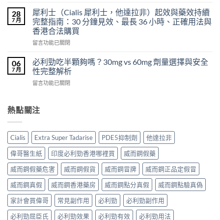
〈印
心
合
度
得
犀利士（Cialis 犀利士，他達拉非）起效與藥效持續
28
片
必
及
7 月
完整指南：30 分鐘見效、最長 36 小時、正確用法與
雙
利
樂
效
香港合法購買
勁
威
犀
在
POXET-
留言功能已關閉
壯
利
〈犀
60（達
哪
士
利
泊
必利勁吃半顆夠嗎？30mg vs 60mg 劑量選擇與安全
裡
06
效
士
西
買？
7 月
性完整解析
果
（Cialis
汀
年
怎
在
留言功能已關閉
犀
Dapoxetine）
齡
麼
〈必
利
副
從
樣？
利
士，
作
來
副
勁
熱點關注
他
用
不
作
吃
達
全
是
用
半
拉
解
性
大
顆
非）
析：
福
Cialis
Extra Super Tadarise
PDE5抑制劑
他達拉非
嗎？〉
夠
起
常
的
中
嗎？
效
見
偉哥醫生紙
印度必利勁香港哪裡買
威而鋼假藥
終
30mg
與
反
點〉
vs
藥
應、
威而鋼假藥危害
威而鋼假貨
威而鋼冒牌
威而鋼正品定假冒
中
60mg
效
發
劑
威而鋼真假
威而鋼香港藥房
威而鋼點分真假
威而鋼點驗真偽
持
生
量
續
率〉
選
家計會買偉哥
常見副作用
必利勁
必利勁副作用
完
中
擇
整
必利勁屈臣氏
必利勁效果
必利勁有效
必利勁用法
與
指