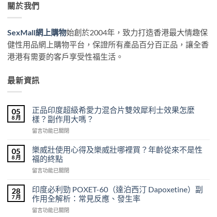
關於我們
SexMall網上購物
始創於2004年，致力打造香港最大情趣保
健性用品網上購物平台，保證所有產品百分百正品，讓全香
港港有需要的客戶享受性福生活。
最新資訊
正品印度超級希愛力混合片雙效犀利士效果怎麼
05
8 月
樣？副作用大嗎？
在
留言功能已關閉
〈正
品
樂威壯使用心得及樂威壯哪裡買？年齡從來不是性
05
印
8 月
福的終點
度
在
留言功能已關閉
超
〈樂
級
威
希
印度必利勁 POXET-60（達泊西汀 Dapoxetine）副
28
壯
愛
7 月
作用全解析：常見反應、發生率
使
力
在
留言功能已關閉
用
混