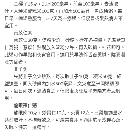
金櫻子15克，加水200毫昇，煎至100毫昇，去渣取
汁，入粳米或糯米100克，再加水600毫昇，煮成稀粥。每
日早、晚溫熱服食，5-7天爲一療程。但感冒或髮熱病人不
宜用。
薏苡仁粥
薏苡仁30克，淀粉少許，砂糖、桂花各適量。先煮薏苡
仁爲粥，薏苡仁熟爛放入淀粉少許，再入砂糖、桂花即可。
此粥可作早點和夜宵食用。適用於早洩伴舌苔黃膩、陰囊潮
溼等症者。
韭子粥
先將韭子文火炒熟，每次取韭子10克，粳米50克，細
鹽適量，同入砂鍋內加水500毫昇，文火煮至米開粥稠即
可。每日兩次，溫熱食之。但陰虛火旺及平素陽亢者忌服
用。
龍眼棗仁粥
龍眼肉10克，炒棗仁10克，芡實12克。三藥加適量水
共煎取汁，不拘時飲之，可經常食用。適用於早洩伴心煩、
失眠、健忘，遺精等。