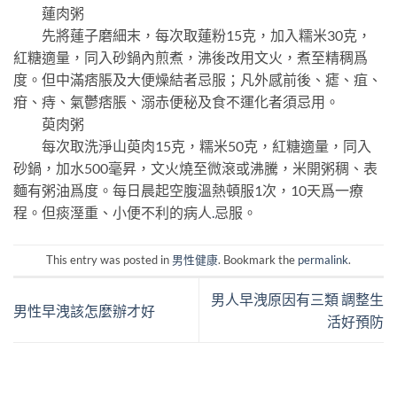
蓮肉粥
先將蓮子磨細末，每次取蓮粉15克，加入糯米30克，
紅糖適量，同入砂鍋內煎煮，沸後改用文火，煮至精稠爲
度。但中滿痞脹及大便燥結者忌服；凡外感前後、瘧、疽、
疳、痔、氣鬱痞脹、溺赤便秘及食不運化者須忌用。
萸肉粥
每次取洗淨山萸肉15克，糯米50克，紅糖適量，同入
砂鍋，加水500毫昇，文火燒至微滾或沸騰，米開粥稠、表
麵有粥油爲度。每日晨起空腹溫熱頓服1次，10天爲一療
程。但痰溼重、小便不利的病人
.
忌服。
This entry was posted in
男性健康
. Bookmark the
permalink
.
男人早洩原因有三類 調整生
男性早洩該怎麼辦才好
活好預防