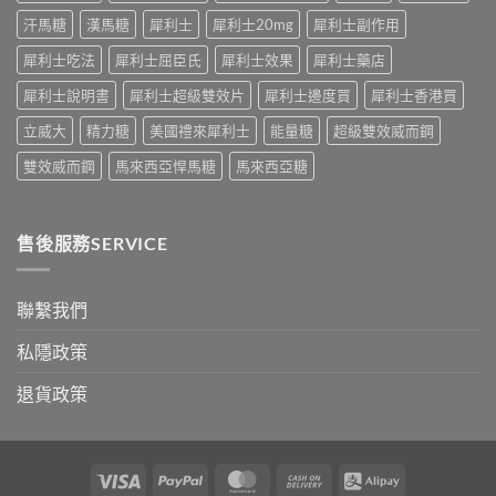
藥
應、
中
汗馬糖
漢馬糖
犀利士
犀利士20mg
犀利士副作用
效
發
持
生
犀利士吃法
犀利士屈臣氏
犀利士效果
犀利士藥店
續
率〉
完
中
犀利士說明書
犀利士超級雙效片
犀利士邊度買
犀利士香港買
整
指
立威大
精力糖
美國禮來犀利士
能量糖
超級雙效威而鋼
南：
30
雙效威而鋼
馬來西亞悍馬糖
馬來西亞糖
分
鐘
見
效、
售後服務SERVICE
最
長
36
小
聯繫我們
時、
正
私隱政策
確
用
退貨政策
法
與
香
港
合
Visa
PayPal
MasterCard
Cash
Alipay
法