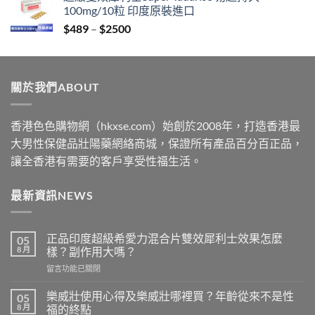
100mg/10粒 印度原裝進口
through
Price
$
489
–
$
2500
$2199
range:
$489
through
關於我們ABOUT
$2500
香港色色購物網（hkxse.com）始創於2008年，打造香港最
大男性保健品壯陽藥網絡商城，保證所有產品百分百正品，
讓全香港有需要的客戶享受性福生活。
最新資訊NEWS
正品印度超級希愛力混合片雙效犀利士效果怎麼
05
8 月
樣？副作用大嗎？
在
留言功能已關閉
〈正
品
樂威壯使用心得及樂威壯哪裡買？年齡從來不是性
05
印
8 月
福的終點