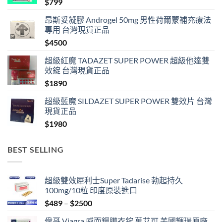
$
799
昂斯妥凝膠 Androgel 50mg 男性荷爾蒙補充療法
專用 台灣現貨正品
$
4500
超級紅魔 TADAZET SUPER POWER 超級他達雙
效錠 台灣現貨正品
$
1890
超級藍魔 SILDAZET SUPER POWER 雙效片 台灣
現貨正品
$
1980
BEST SELLING
超級雙效犀利士Super Tadarise 勃起持久
100mg/10粒 印度原裝進口
Price
$
489
–
$
2500
range:
偉哥 Viagra 威而鋼膜衣錠 萬艾可 美國輝瑞原廠