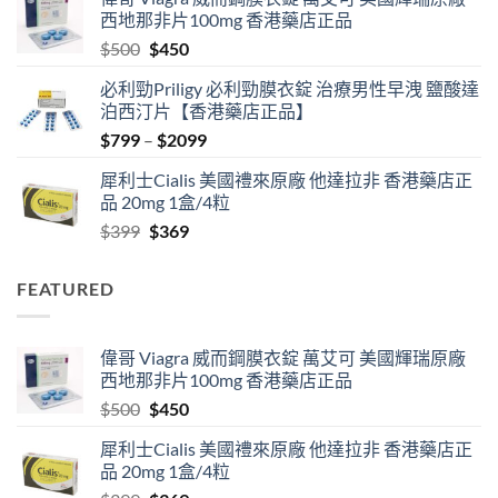
$489
西地那非片100mg 香港藥店正品
through
Original
Current
$
500
$
450
$2500
price
price
必利勁Priligy 必利勁膜衣錠 治療男性早洩 鹽酸達
was:
is:
泊西汀片【香港藥店正品】
$500.
$450.
Price
$
799
–
$
2099
range:
犀利士Cialis 美國禮來原廠 他達拉非 香港藥店正
$799
品 20mg 1盒/4粒
through
Original
Current
$
399
$
369
$2099
price
price
was:
is:
FEATURED
$399.
$369.
偉哥 Viagra 威而鋼膜衣錠 萬艾可 美國輝瑞原廠
西地那非片100mg 香港藥店正品
Original
Current
$
500
$
450
price
price
犀利士Cialis 美國禮來原廠 他達拉非 香港藥店正
was:
is:
品 20mg 1盒/4粒
$500.
$450.