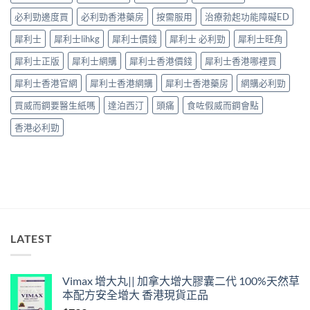
安
南：
必利勁邊度買
必利勁香港藥房
按需服用
治療勃起功能障礙ED
全
30
性
分
犀利士
犀利士lihkg
犀利士價錢
犀利士 必利勁
犀利士旺角
完
鐘
整
見
犀利士正版
犀利士網購
犀利士香港價錢
犀利士香港哪裡買
解
效、
析〉
最
犀利士香港官網
犀利士香港網購
犀利士香港藥房
網購必利勁
中
長
36
買威而鋼要醫生紙嗎
達泊西汀
頭痛
食咗假威而鋼會點
小
時、
香港必利勁
正
確
用
法
與
香
港
合
法
LATEST
購
買〉
中
Vimax 增大丸|| 加拿大增大膠囊二代 100%天然草
本配方安全增大 香港現貨正品