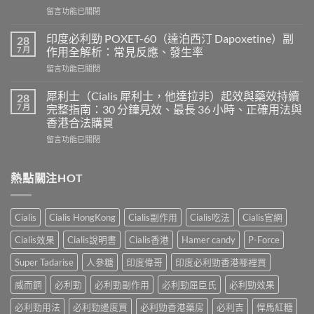
度
在
留言功能已關閉
超
〈樂
級
威
希
印度必利勁 POXET-60（達泊西汀 Dapoxetine）副
28
壯
愛
7 月
作用全解析：常見反應、發生率
使
力
在
留言功能已關閉
用
混
〈印
心
合
度
得
犀利士（Cialis 犀利士，他達拉非）起效與藥效持續
28
片
必
及
7 月
完整指南：30 分鐘見效、最長 36 小時、正確用法與
雙
利
樂
效
香港合法購買
勁
威
犀
在
POXET-
留言功能已關閉
壯
利
〈犀
60（達
哪
士
利
泊
裡
效
士
西
熱點關注HOT
買？
果
（Cialis
汀
年
怎
犀
Dapoxetine）
齡
麼
利
副
從
樣？
Cialis
Cialis HongKong
Cialis副作用
Cialis吃法
Cialis官網
士，
作
來
副
他
用
不
Cialis效果
Cialis說明書
Cialis香港
Hamer candy
P-Force
作
達
全
是
用
拉
解
性
Super Tadarise
人參糖
印度偉哥
印度必利勁香港哪裡買
大
非）
析：
福
嗎？〉
起
常
威而鋼
必利勁
必利勁副作用
必利勁屈臣氏
必利勁效果
的
中
效
見
終
與
必利勁用法
必利勁邊度買
必利勁香港藥房
必利吉
悍馬紅糖
反
點〉