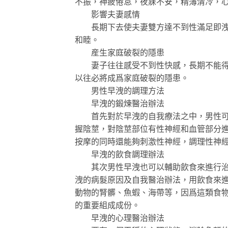
不振，神疲倦怠，夜寐不安，精薄清冷，
影響夫妻感情
長期下去使夫妻雙方達不到性滿足即洩精
和睦。
産生家庭破裂的隱患
妻子往往感受不到性快感，長期不能得到
以往必將成爲家庭破裂的隱患。
男性早洩的調理方法
早洩的鍛煉醫治辦法
首先對於早洩的自我療法之中，男性可以
握陰莖，對陰莖部位有性神經和血管部分
按摩的同時還能夠刺激性神經，調理性神
早洩的飲食調理辦法
其次男性早洩也可以輔助飲食來進行治療
洩的病髮原因及自我醫治辦法，用飲食來
動物的腎髒、魚蝦、海帶等，因爲這類食
的重要組成成份。
早洩的心理醫治辦法