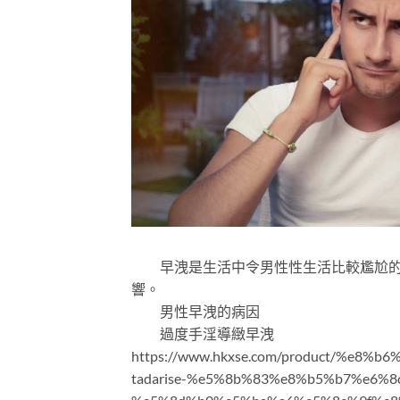
早洩是生活中令男性性生活比較尷尬的一
響。
男性早洩的病因
過度手淫導緻早洩
https://www.hkxse.com/product/%e
tadarise-%e5%8b%83%e8%b5%b7%e6%