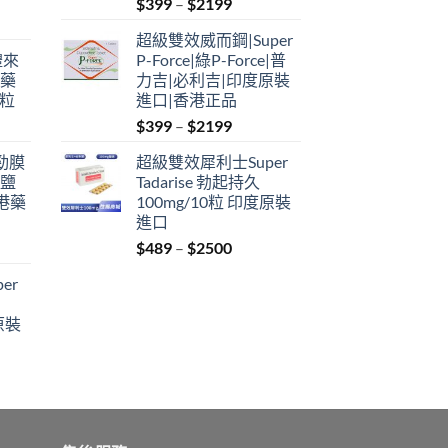
Price
$
399
–
$
2199
range:
超級雙效威而鋼|Super
$399
禮來
P-Force|綠P-Force|普
through
港藥
力吉|必利吉|印度原裝
$2199
4粒
進口|香港正品
Price
$
399
–
$
2199
range:
利勁膜
超級雙效犀利士Super
$399
 鹽
Tadarise 勃起持久
through
港藥
100mg/10粒 印度原裝
$2199
進口
Price
$
489
–
$
2500
:
range:
er
$489
ugh
through
原裝
9
$2500
:
ugh