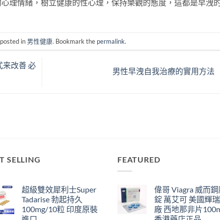
理情緒，樹立健康的性心理，保持樂觀的態度，這都是早洩
 posted in
男性健康
. Bookmark the
permalink
.
来改善 必
男性早洩自我治療的實用方法
T SELLING
FEATURED
超級雙效犀利士Super
偉哥 Viagra 威而
Tadarise 勃起持久
錠 萬艾可 美國輝
100mg/10粒 印度原裝
廠 西地那非片100
進口
香港藥店正品