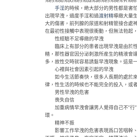
%e5%8d%b0%e5%ba%a6%e5%8e%9f%e8
手淫
的時候，絶大部分的男性都是害
出現早洩，過度手淫和過
渡射精
導緻大量
大的傷害，前列腺的尿道和射精管接合處
在最初性接觸中表現很衝動，但無法勃起
性經驗不足導緻的早洩
臨床上有部分的患者出現早洩是由於性經
精，那性器官因分泌刺激所産生的精液會
多，故性交時就容易誘髮早洩現象。這是
心裡與社會因素引起的早洩
如今生活節奏快，很多人長期的處於來自
律，性生活的時候也不能完全的投入，或
男性早洩的危害
喪失自信
加重病情早洩會讓男人覺得自己不“行”
環。
精神不振
影響工作早洩的危害表現爲口苦咽幹、小