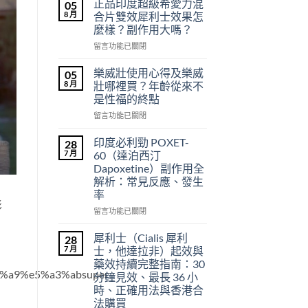
正品印度超級希愛力混
05
8 月
合片雙效犀利士效果怎
麼樣？副作用大嗎？
在
留言功能已關閉
〈正
品
樂威壯使用心得及樂威
05
印
8 月
壯哪裡買？年齡從來不
度
是性福的終點
超
在
級
留言功能已關閉
〈樂
希
威
愛
印度必利勁 POXET-
28
壯
力
7 月
60（達泊西汀
使
混
Dapoxetine）副作用全
用
合
解析：常見反應、發生
心
片
率
得
雙
影
及
效
在
留言功能已關閉
樂
犀
〈印
威
利
度
犀利士（Cialis 犀利
28
壯
士
必
7 月
士，他達拉非）起效與
哪
效
利
藥效持續完整指南：30
裡
果
勁
%a9%e5%a3%absuper-
分鐘見效、最長 36 小
買？
怎
POXET-
時、正確用法與香港合
年
麼
60（達
法購買
齡
樣？
泊