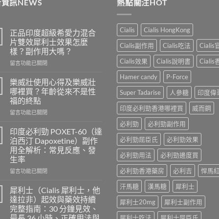
資訊NEWS
熱點關注HOT
$250
Cialis
Cialis HongKong
正品印度超級希愛力混合
片雙效犀利士效果怎麼
Cialis副作用
Cialis吃法
Ciali
樣？副作用大嗎？
Cialis效果
Cialis說明書
Ciali
在
留言功能已關閉
〈正
Hamer candy
P-Force
品
樂威壯使用心得及樂威壯
印
哪裡買？年齡從來不是性
Super Tadarise
人參糖
印度偉
度
福的終點
超
印度必利勁香港哪裡買
威而鋼
在
級
留言功能已關閉
〈樂
希
必利勁
必利勁副作用
威
愛
印度必利勁 POXET-60（達
壯
力
必利勁屈臣氏
必利勁效果
泊西汀 Dapoxetine）副作
使
混
用全解析：常見反應、發
用
合
必利勁用法
必利勁邊度買
生率
心
片
得
必利勁香港藥房
必利吉
悍馬
雙
在
留言功能已關閉
及
效
〈印
汗馬糖
漢馬糖
犀利士
樂
犀
度
犀利士（Cialis 犀利士，他
威
利
必
達拉非）起效與藥效持續
犀利士20mg
犀利士副作用
壯
士
利
完整指南：30 分鐘見效、
哪
效
勁
最長 36 小時、正確用法與
犀利士吃法
犀利士屈臣氏