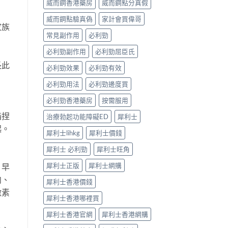
威而鋼香港藥房
威而鋼點分真假
完
見
整
效、
威而鋼點驗真偽
家計會買偉哥
解
最
家族
析〉
長
常見副作用
必利勁
中
36
小
必利勁副作用
必利勁屈臣氏
時、
長此
正
必利勁效果
必利勁有效
確
用
必利勁用法
必利勁邊度買
法
必利勁香港藥房
按需服用
與
香
指捏
治療勃起功能障礙ED
犀利士
港
合
起。
犀利士lihkg
犀利士價錢
法
購
犀利士 必利勁
犀利士旺角
買〉
中
犀利士正版
犀利士網購
，早
肉、
犀利士香港價錢
激素
犀利士香港哪裡買
犀利士香港官網
犀利士香港網購