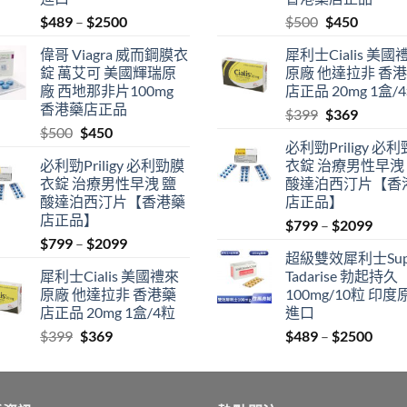
Price
Original
Current
$
489
–
$
2500
$
500
$
450
range:
price
price
偉哥 Viagra 威而鋼膜衣
犀利士Cialis 美國
$489
was:
is:
錠 萬艾可 美國輝瑞原
原廠 他達拉非 香
through
$500.
$450.
廠 西地那非片100mg
店正品 20mg 1盒/
$2500
香港藥店正品
Original
Current
$
399
$
369
Original
Current
$
500
$
450
price
price
必利勁Priligy 必
price
price
was:
is:
必利勁Priligy 必利勁膜
衣錠 治療男性早洩
was:
is:
$399.
$369.
衣錠 治療男性早洩 鹽
酸達泊西汀片【香
$500.
$450.
酸達泊西汀片【香港藥
店正品】
店正品】
Price
$
799
–
$
2099
Price
$
799
–
$
2099
range
超級雙效犀利士Sup
range:
$799
犀利士Cialis 美國禮來
Tadarise 勃起持久
$799
thro
原廠 他達拉非 香港藥
100mg/10粒 印度
through
$209
店正品 20mg 1盒/4粒
進口
$2099
Original
Current
Price
$
399
$
369
$
489
–
$
2500
price
price
range
was:
is:
$489
$399.
$369.
thro