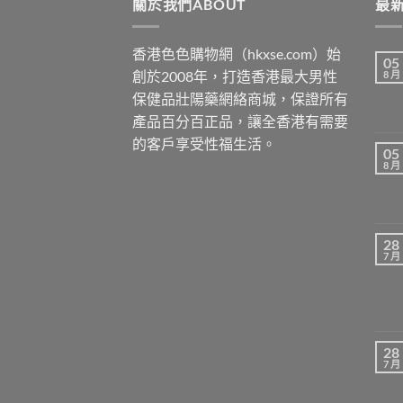
關於我們ABOUT
最新
香港色色購物網（hkxse.com）始
05
創於2008年，打造香港最大男性
8 月
保健品壯陽藥網絡商城，保證所有
產品百分百正品，讓全香港有需要
的客戶享受性福生活。
05
8 月
28
7 月
28
7 月