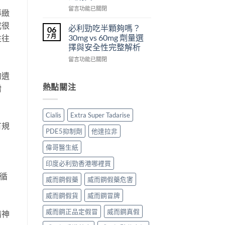
從
副
西
在
留言功能已關閉
導緻
來
作
汀
〈犀
不
用
Dapoxetine）
成很
利
必利勁吃半顆夠嗎？
06
是
大
副
士
7 月
30mg vs 60mg 劑量選
往往
性
嗎？〉
作
（Cialis
擇與安全性完整解析
福
中
用
犀
的
全
在
利
留言功能已關閉
終
解
〈必
士，
點〉
析：
的遺
利
他
中
常
勁
達
熱點關注
增
見
吃
拉
反
半
非）
應、
顆
起
Cialis
Extra Super Tadarise
發
夠
效
有規
生
嗎？
與
PDE5抑制劑
他達拉非
率〉
30mg
藥
中
vs
效
偉哥醫生紙
60mg
持
劑
續
印度必利勁香港哪裡買
量
完
循
選
威而鋼假藥
威而鋼假藥危害
整
擇
指
威而鋼假貨
威而鋼冒牌
與
南：
安
30
威而鋼正品定假冒
威而鋼真假
全
精神
分
性
鐘