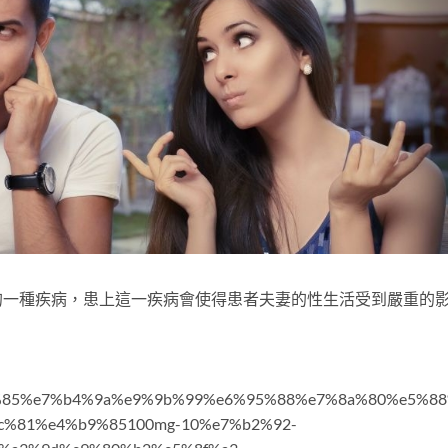
種疾病，患上這一疾病會使得患者夫妻的性生活受到嚴重的
8%b6%85%e7%b4%9a%e9%9b%99%e6%95%88%e7%8a%80%e5%88
8c%81%e4%b9%85100mg-10%e7%b2%92-