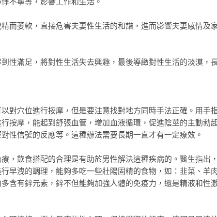
心悸不寧等，影響工作和生活。
而萎軟，直接危害夫妻性生活的和諧，進而影響夫妻感情及
性滿足，將對性生活失去興趣，最後導緻對性生活的淡漠，
對穴位進行按摩，但是要注意找對地方同時手法正確。用手
進行按摩，能起到舒張血管，增加血液循環，促進陰莖的主動勃
經對性信號的反應等。這種辦法需要長期一直才有一定療效。
，飲食搭配的合理是有助於男性解決這種疾病的。醫生指出
進行早洩的調理，能夠多吃一些壯陽固精的食物，如：韭菜、羊
物多含有鋅元素，鋅不但能夠加強人體的免疫力，還是精液和性