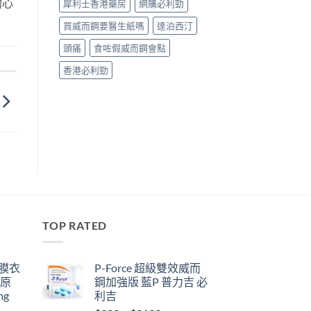
的心
犀利士香港藥房
網購必利勁
買威而鋼要醫生紙嗎
達泊西汀
頭痛
食咗假威而鋼會點
香港必利勁
TOP RATED
鋼膜衣
P-Force 超級雙效威而
瑞原
鋼加強版 藍P 普力吉 必
mg
利吉