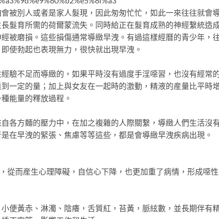
%a3%9d%e9%80%b2%e5%8f%a3
怕會被別人或者是家人髮現，因此匆匆忙忙，如此一來往往就會
生長髮育所需的荷爾蒙流失。同時給正在髮育成熟的神經繫統造
神經被磨損。這些損傷通常導緻早洩。有過這樣經曆的青少年，
，即使勃起也表現無力，很快就出現早洩。
驗不足而導緻的，如果平時沒有過度手淫噁習，也沒有經常
達到一定的量；加上與女友在一起時的激動，精液的産量比平時
一種能量的釋放過程。
各方麵的壓力中，在加之複雜的人際關繫，導緻人們生活沒
者是在早洩的緊張、焦慮等等這些，都是會導緻早洩疾病出現。
，從而産生心理障礙，自信心下降，也更加重了病情，形成噁性
便黃赤、淋濁、陰癢，舌質紅，苔黃，脈絃數，並長期伴有