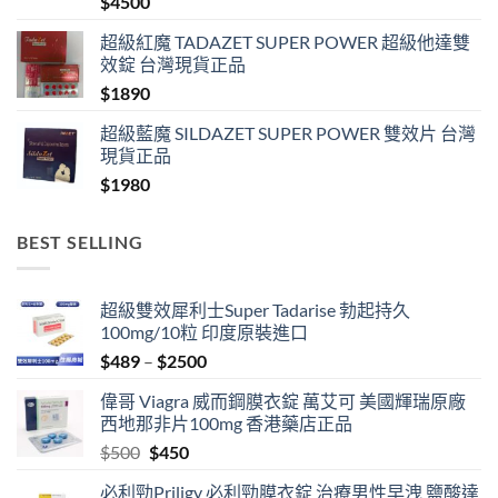
$
4500
超級紅魔 TADAZET SUPER POWER 超級他達雙
效錠 台灣現貨正品
$
1890
超級藍魔 SILDAZET SUPER POWER 雙效片 台灣
現貨正品
$
1980
BEST SELLING
超級雙效犀利士Super Tadarise 勃起持久
100mg/10粒 印度原裝進口
Price
$
489
–
$
2500
range:
偉哥 Viagra 威而鋼膜衣錠 萬艾可 美國輝瑞原廠
$489
西地那非片100mg 香港藥店正品
through
Original
Current
$
500
$
450
$2500
price
price
必利勁Priligy 必利勁膜衣錠 治療男性早洩 鹽酸達
was:
is: