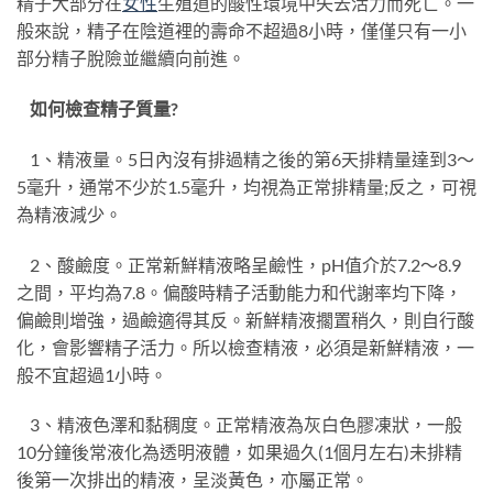
精子大部分在
女性
生殖道的酸性環境中失去活力而死亡。一
般來說，精子在陰道裡的壽命不超過8小時，僅僅只有一小
部分精子脫險並繼續向前進。
如何檢查精子質量?
1、精液量。5日內沒有排過精之後的第6天排精量達到3～
5毫升，通常不少於1.5毫升，均視為正常排精量;反之，可視
為精液減少。
2、酸鹼度。正常新鮮精液略呈鹼性，pH值介於7.2～8.9
之間，平均為7.8。偏酸時精子活動能力和代謝率均下降，
偏鹼則增強，過鹼適得其反。新鮮精液擱置稍久，則自行酸
化，會影響精子活力。所以檢查精液，必須是新鮮精液，一
般不宜超過1小時。
3、精液色澤和黏稠度。正常精液為灰白色膠凍狀，一般
10分鐘後常液化為透明液體，如果過久(1個月左右)未排精
後第一次排出的精液，呈淡黃色，亦屬正常。