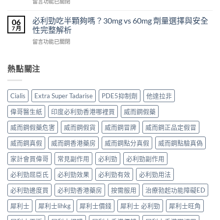
在
POXET-
留言功能已關閉
壯
利
〈犀
60（達
哪
士
利
泊
必利勁吃半顆夠嗎？30mg vs 60mg 劑量選擇與安全
裡
06
效
士
西
買？
7 月
性完整解析
果
（Cialis
汀
年
怎
在
留言功能已關閉
犀
Dapoxetine）
齡
麼
〈必
利
副
從
樣？
利
士，
作
來
副
勁
熱點關注
他
用
不
作
吃
達
全
是
用
半
拉
解
性
大
顆
非）
析：
福
Cialis
Extra Super Tadarise
PDE5抑制劑
他達拉非
嗎？〉
夠
起
常
的
中
嗎？
效
見
偉哥醫生紙
印度必利勁香港哪裡買
威而鋼假藥
終
30mg
與
反
點〉
vs
藥
應、
威而鋼假藥危害
威而鋼假貨
威而鋼冒牌
威而鋼正品定假冒
中
60mg
效
發
劑
威而鋼真假
威而鋼香港藥房
威而鋼點分真假
威而鋼點驗真偽
持
生
量
續
率〉
選
家計會買偉哥
常見副作用
必利勁
必利勁副作用
完
中
擇
整
必利勁屈臣氏
必利勁效果
必利勁有效
必利勁用法
與
指
安
南：
必利勁邊度買
必利勁香港藥房
按需服用
治療勃起功能障礙ED
全
30
性
分
犀利士
犀利士lihkg
犀利士價錢
犀利士 必利勁
犀利士旺角
完
鐘
整
見