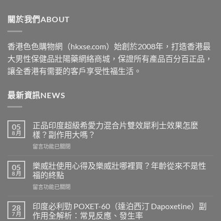
through
關於我們ABOUT
$2500
香港色色購物網（hkxse.com）始創於2008年，打造香港最
大男性保健品壯陽藥網絡商城，保證所有產品百分百正品，
讓全香港有需要的客戶享受性福生活。
最新資訊NEWS
正品印度超級希愛力混合片雙效犀利士效果怎麼
05
8 月
樣？副作用大嗎？
在
留言功能已關閉
〈正
品
樂威壯使用心得及樂威壯哪裡買？年齡從來不是性
05
印
8 月
福的終點
度
在
留言功能已關閉
超
〈樂
級
威
希
印度必利勁 POXET-60（達泊西汀 Dapoxetine）副
28
壯
愛
7 月
作用全解析：常見反應、發生率
使