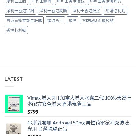
犀利士正版
犀利士網購
犀利士香港價錢
犀利士香港哪裡買
解
效、
析〉
最
犀利士香港官網
犀利士香港網購
犀利士香港藥房
網購必利勁
中
長
36
買威而鋼要醫生紙嗎
達泊西汀
頭痛
食咗假威而鋼會點
小
時、
香港必利勁
正
確
用
法
與
香
港
合
法
LATEST
購
買〉
中
Vimax 增大丸|| 加拿大增大膠囊二代 100%天然草
本配方安全增大 香港現貨正品
$
799
昂斯妥凝膠 Androgel 50mg 男性荷爾蒙補充療法
專用 台灣現貨正品