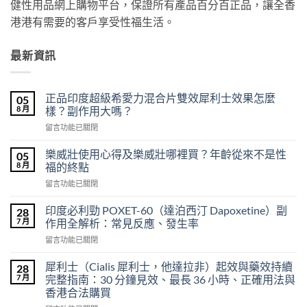
健性用品網上購物平台，保證所有產品百分百正品，讓全香
港港有需要的客戶享受性福生活。
最新資訊
正品印度超級希愛力混合片雙效犀利士效果怎麼
05
8 月
樣？副作用大嗎？
在
留言功能已關閉
〈正
品
樂威壯使用心得及樂威壯哪裡買？年齡從來不是性
05
印
8 月
福的終點
度
在
留言功能已關閉
超
〈樂
級
威
希
印度必利勁 POXET-60（達泊西汀 Dapoxetine）副
28
壯
愛
7 月
作用全解析：常見反應、發生率
使
力
在
留言功能已關閉
用
混
〈印
心
合
度
得
犀利士（Cialis 犀利士，他達拉非）起效與藥效持續
28
片
必
及
7 月
完整指南：30 分鐘見效、最長 36 小時、正確用法與
雙
利
樂
效
香港合法購買
勁
威
犀