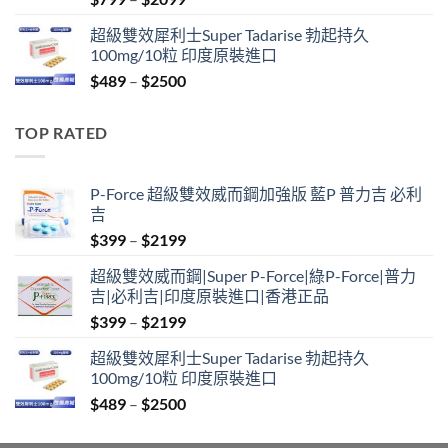
range:
超級雙效犀利士Super Tadarise 勃起持久
$799
100mg/10粒 印度原裝進口
through
Price
$
489
–
$
2500
$2099
range:
$489
TOP RATED
through
$2500
P-Force 超級雙效威而鋼加強版 藍P 普力吉 必利
吉
Price
$
399
–
$
2199
range:
超級雙效威而鋼|Super P-Force|綠P-Force|普力
$399
吉|必利吉|印度原裝進口|香港正品
through
Price
$
399
–
$
2199
$2199
range:
超級雙效犀利士Super Tadarise 勃起持久
$399
100mg/10粒 印度原裝進口
through
Price
$
489
–
$
2500
$2199
range:
$489