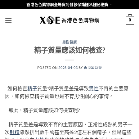
Skip
香港色色購物網全場貨到付款保護隱私隱秘送貨。
to
content
0
男性健康
精子質量應該如何檢查?
POSTED ON
2023-04-03
BY
香港延時藥
如何檢查
精子
質量?精子質量差是導致
男性
不育的主要原
因，如何檢查精子質量也是不育男性關心的事情。
那麼，精子質量應該如何檢查呢?
精子質量差是導致不育的主要原因，正常性成熟的男子一
次
射精
雖然排出數千萬甚至高達2億左右個精子，但是這些