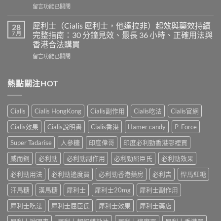
力
在
留言功能已關閉
用
混
〈印
心
合
度
得
犀利士（Cialis 犀利士，他達拉非）起效與藥效持續
28
片
必
及
7 月
完整指南：30 分鐘見效、最長 36 小時、正確用法與
雙
利
樂
效
香港合法購買
勁
威
犀
在
POXET-
留言功能已關閉
壯
利
〈犀
60（達
哪
士
利
泊
裡
效
士
西
熱點關注HOT
買？
果
（Cialis
汀
年
怎
犀
Dapoxetine）
齡
麼
利
副
從
樣？
Cialis
Cialis HongKong
Cialis副作用
Cialis吃法
Cialis官網
士，
作
來
副
他
用
不
Cialis效果
Cialis說明書
Cialis香港
Hamer candy
P-Force
作
達
全
是
用
拉
解
性
Super Tadarise
人參糖
印度偉哥
印度必利勁香港哪裡買
大
非）
析：
福
嗎？〉
起
常
威而鋼
必利勁
必利勁副作用
必利勁屈臣氏
必利勁效果
的
中
效
見
終
與
必利勁用法
必利勁邊度買
必利勁香港藥房
必利吉
悍馬紅糖
反
點〉
藥
應、
中
汗馬糖
漢馬糖
犀利士
犀利士20mg
犀利士副作用
效
發
持
生
犀利士吃法
犀利士屈臣氏
犀利士效果
犀利士藥店
續
率〉
完
中