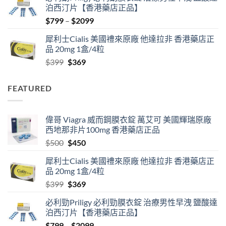
泊西汀片【香港藥店正品】
$500.
$450.
Price
$
799
–
$
2099
range:
犀利士Cialis 美國禮來原廠 他達拉非 香港藥店正
$799
品 20mg 1盒/4粒
through
Original
Current
$
399
$
369
$2099
price
price
was:
is:
FEATURED
$399.
$369.
偉哥 Viagra 威而鋼膜衣錠 萬艾可 美國輝瑞原廠
西地那非片100mg 香港藥店正品
Original
Current
$
500
$
450
price
price
犀利士Cialis 美國禮來原廠 他達拉非 香港藥店正
was:
is:
品 20mg 1盒/4粒
$500.
$450.
Original
Current
$
399
$
369
price
price
必利勁Priligy 必利勁膜衣錠 治療男性早洩 鹽酸達
was:
is:
泊西汀片【香港藥店正品】
$399.
$369.
Price
$
799
–
$
2099