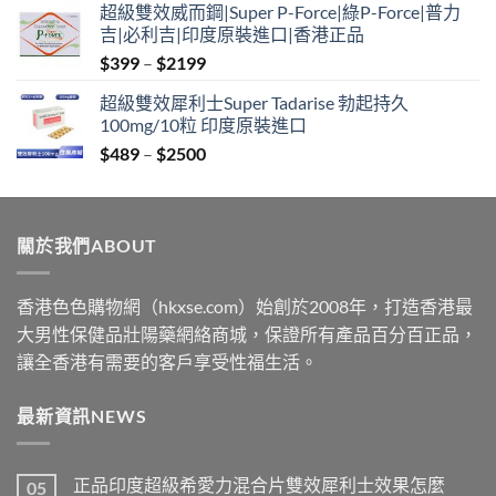
超級雙效威而鋼|Super P-Force|綠P-Force|普力
$399
吉|必利吉|印度原裝進口|香港正品
through
Price
$
399
–
$
2199
$2199
range:
超級雙效犀利士Super Tadarise 勃起持久
$399
100mg/10粒 印度原裝進口
through
Price
$
489
–
$
2500
$2199
range:
$489
through
關於我們ABOUT
$2500
香港色色購物網（hkxse.com）始創於2008年，打造香港最
大男性保健品壯陽藥網絡商城，保證所有產品百分百正品，
讓全香港有需要的客戶享受性福生活。
最新資訊NEWS
正品印度超級希愛力混合片雙效犀利士效果怎麼
05