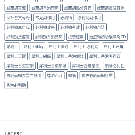
60mg
效
發
劑
威而鋼真假
威而鋼香港藥房
威而鋼點分真假
威而鋼點驗真偽
持
生
量
續
率〉
選
家計會買偉哥
常見副作用
必利勁
必利勁副作用
完
中
擇
整
必利勁屈臣氏
必利勁效果
必利勁有效
必利勁用法
與
指
安
南：
必利勁邊度買
必利勁香港藥房
按需服用
治療勃起功能障礙ED
全
30
性
分
犀利士
犀利士lihkg
犀利士價錢
犀利士 必利勁
犀利士旺角
完
鐘
整
見
犀利士正版
犀利士網購
犀利士香港價錢
犀利士香港哪裡買
解
效、
析〉
最
犀利士香港官網
犀利士香港網購
犀利士香港藥房
網購必利勁
中
長
36
買威而鋼要醫生紙嗎
達泊西汀
頭痛
食咗假威而鋼會點
小
時、
香港必利勁
正
確
用
法
與
香
港
合
法
LATEST