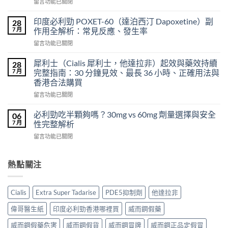
在
留言功能已關閉
超
〈樂
級
威
希
印度必利勁 POXET-60（達泊西汀 Dapoxetine）副
28
壯
愛
7 月
作用全解析：常見反應、發生率
使
力
在
留言功能已關閉
用
混
〈印
心
合
度
得
犀利士（Cialis 犀利士，他達拉非）起效與藥效持續
28
片
必
及
7 月
完整指南：30 分鐘見效、最長 36 小時、正確用法與
雙
利
樂
效
香港合法購買
勁
威
犀
在
POXET-
留言功能已關閉
壯
利
〈犀
60（達
哪
士
利
泊
必利勁吃半顆夠嗎？30mg vs 60mg 劑量選擇與安全
裡
06
效
士
西
買？
7 月
性完整解析
果
（Cialis
汀
年
怎
在
留言功能已關閉
犀
Dapoxetine）
齡
麼
〈必
利
副
從
樣？
利
士，
作
來
副
勁
熱點關注
他
用
不
作
吃
達
全
是
用
半
拉
解
性
大
顆
非）
析：
福
Cialis
Extra Super Tadarise
PDE5抑制劑
他達拉非
嗎？〉
夠
起
常
的
中
嗎？
效
見
偉哥醫生紙
印度必利勁香港哪裡買
威而鋼假藥
終
30mg
與
反
點〉
vs
藥
應、
威而鋼假藥危害
威而鋼假貨
威而鋼冒牌
威而鋼正品定假冒
中