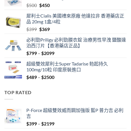
Original
Current
$
500
$
450
price
price
犀利士Cialis 美國禮來原廠 他達拉非 香港藥店正
was:
is:
品 20mg 1盒/4粒
$500.
$450.
Original
Current
$
399
$
369
price
price
必利勁Priligy 必利勁膜衣錠 治療男性早洩 鹽酸達
was:
is:
泊西汀片【香港藥店正品】
$399.
$369.
Price
$
799
–
$
2099
range:
超級雙效犀利士Super Tadarise 勃起持久
$799
100mg/10粒 印度原裝進口
through
Price
$
489
–
$
2500
$2099
range:
$489
TOP RATED
through
$2500
P-Force 超級雙效威而鋼加強版 藍P 普力吉 必利
吉
Price
$
399
–
$
2199
range: