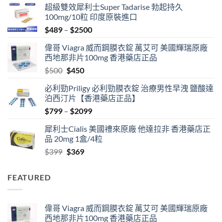
超級雙效犀利士Super Tadarise 勃起持久
100mg/10粒 印度原裝進口
Price
$
489
–
$
2500
range:
偉哥 Viagra 威而鋼膜衣錠 萬艾可 美國輝瑞原廠
$489
西地那非片100mg 香港藥店正品
through
Original
Current
$
500
$
450
$2500
price
price
必利勁Priligy 必利勁膜衣錠 治療男性早洩 鹽酸達
was:
is:
泊西汀片【香港藥店正品】
$500.
$450.
Price
$
799
–
$
2099
range:
犀利士Cialis 美國禮來原廠 他達拉非 香港藥店正
$799
品 20mg 1盒/4粒
through
Original
Current
$
399
$
369
$2099
price
price
was:
is:
FEATURED
$399.
$369.
偉哥 Viagra 威而鋼膜衣錠 萬艾可 美國輝瑞原廠
西地那非片100mg 香港藥店正品