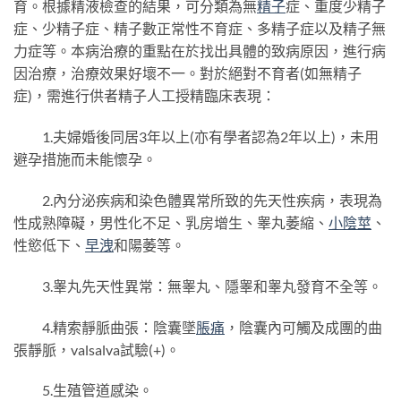
育。根據精液檢查的結果，可分類為無
精子
症、重度少精子
症、少精子症、精子數正常性不育症、多精子症以及精子無
力症等。本病治療的重點在於找出具體的致病原因，進行病
因治療，治療效果好壞不一。對於絕對不育者(如無精子
症)，需進行供者精子人工授精臨床表現：
1.夫婦婚後同居3年以上(亦有學者認為2年以上)，未用
避孕措施而未能懷孕。
2.內分泌疾病和染色體異常所致的先天性疾病，表現為
性成熟障礙，男性化不足、乳房增生、睾丸萎縮、
小陰莖
、
性慾低下、
早洩
和陽萎等。
3.睾丸先天性異常：無睾丸、隱睾和睾丸發育不全等。
4.精索靜脈曲張：陰囊墜
脹痛
，陰囊內可觸及成團的曲
張靜脈，valsalva試驗(+)。
5.生殖管道感染。