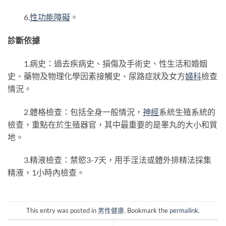
6.
性功能障礙
。
診斷依據
1.病史：過去疾病史、損傷及手術史、性生活和婚姻
史、藥物及物理化學因素接觸史、尿路症狀及女方
婦科
檢查
情況。
2.體格檢查：包括全身一般情況，
神經
系統生殖系統的
檢查，重點在於生殖器官，其中最重要的是睾丸的大小和質
地。
3.精液檢查：禁慾3-7天，用手淫法或體外排精法採集
精液，1小時內檢查。
This entry was posted in
男性健康
. Bookmark the
permalink
.