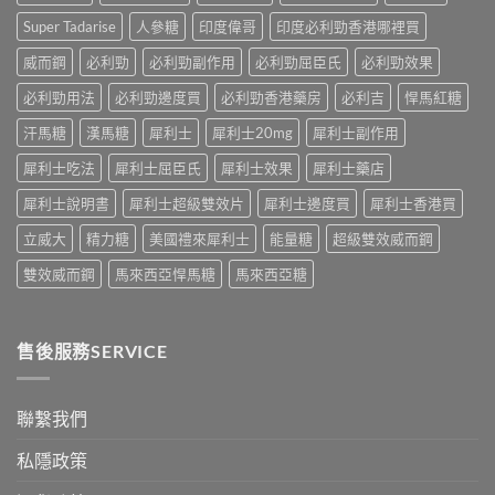
達
全
是
用
拉
解
性
Super Tadarise
人參糖
印度偉哥
印度必利勁香港哪裡買
大
非）
析：
福
嗎？〉
起
常
威而鋼
必利勁
必利勁副作用
必利勁屈臣氏
必利勁效果
的
中
效
見
終
與
必利勁用法
必利勁邊度買
必利勁香港藥房
必利吉
悍馬紅糖
反
點〉
藥
應、
中
汗馬糖
漢馬糖
犀利士
犀利士20mg
犀利士副作用
效
發
持
生
犀利士吃法
犀利士屈臣氏
犀利士效果
犀利士藥店
續
率〉
完
中
犀利士說明書
犀利士超級雙效片
犀利士邊度買
犀利士香港買
整
指
立威大
精力糖
美國禮來犀利士
能量糖
超級雙效威而鋼
南：
30
雙效威而鋼
馬來西亞悍馬糖
馬來西亞糖
分
鐘
見
效、
售後服務SERVICE
最
長
36
小
聯繫我們
時、
正
私隱政策
確
用