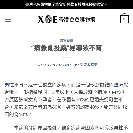
Skip
香港色色購物網全場貨到付款保護隱私隱秘送貨。
to
content
0
男性健康
“病急亂投藥”易導致不育
POSTED ON
2023-04-02
BY
香港延時藥
男性
不育不是一種獨立的
疾病
，而是一個較為複雜的
臨床
綜
合徵。一般指婚後同居3年以上，未採取避孕措施，由於男
方原因造成女方不孕者。在我國有10%的已婚夫婦發生不
育，屬於女方因素的為60%、男方的約為40%，雙方共同原
因的為10%。
本病的發病原因複雜，很多疾病或因素均可導致男性不