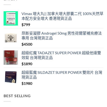
購
買〉
中
Vimax 增大丸|| 加拿大增大膠囊二代 100%天然草
本配方安全增大 香港現貨正品
$
799
昂斯妥凝膠 Androgel 50mg 男性荷爾蒙補充療法
專用 台灣現貨正品
$
4500
超級紅魔 TADAZET SUPER POWER 超級他達雙
效錠 台灣現貨正品
$
1890
超級藍魔 SILDAZET SUPER POWER 雙效片 台灣
現貨正品
$
1980
BEST SELLING