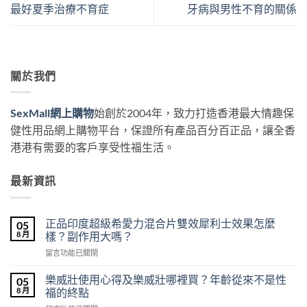
最好夏季治療不育症
牙病與男性不育的關係
關於我們
SexMall網上購物
始創於2004年，致力打造香港最大情趣保
健性用品網上購物平台，保證所有產品百分百正品，讓全香
港港有需要的客戶享受性福生活。
最新資訊
正品印度超級希愛力混合片雙效犀利士效果怎麼
05
8 月
樣？副作用大嗎？
在
留言功能已關閉
〈正
品
樂威壯使用心得及樂威壯哪裡買？年齡從來不是性
05
印
8 月
福的終點
度