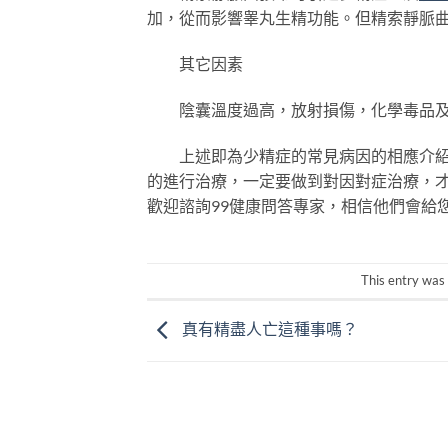
加，從而影響睾丸生精功能。但精索靜脈
其它因素
陰囊溫度過高，放射損傷，化學毒品及
上述即為少精症的常見病因的相應介紹，
的進行治療，一定要做到對因對症治療，
歡迎諮詢99健康問答專家，相信他們會給
This entry was
真有精盡人亡這種事嗎？