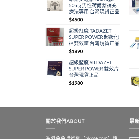
50mg 男性荷爾蒙補充
療法專用 台灣現貨正品
$
4500
超級紅魔 TADAZET
SUPER POWER 超級他
達雙效錠 台灣現貨正品
$
1890
超級藍魔 SILDAZET
SUPER POWER 雙效片
台灣現貨正品
$
1980
關於我們ABOUT
最新
香港色色購物網（hkxse.com）始