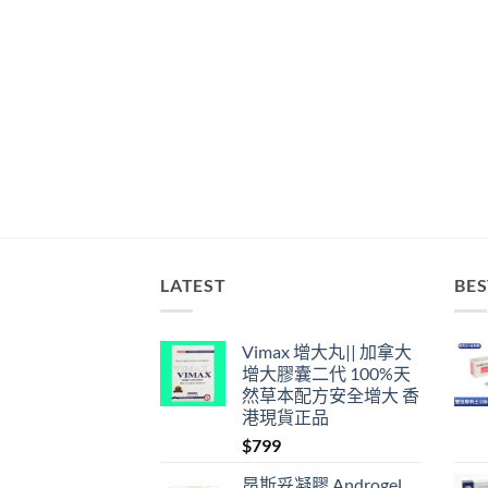
LATEST
BES
Vimax 增大丸|| 加拿大
增大膠囊二代 100%天
然草本配方安全增大 香
港現貨正品
$
799
昂斯妥凝膠 Androgel