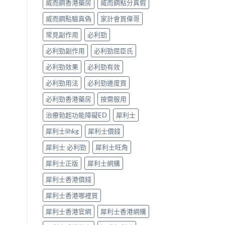
威而鋼香港藥房
威而鋼點分真假
完
見
整
效、
威而鋼點驗真偽
家計會買偉哥
解
最
析〉
長
常見副作用
必利勁
中
36
小
必利勁副作用
必利勁屈臣氏
時、
正
必利勁效果
必利勁有效
確
用
必利勁用法
必利勁邊度買
法
必利勁香港藥房
按需服用
與
香
治療勃起功能障礙ED
犀利士
港
合
犀利士lihkg
犀利士價錢
法
購
犀利士 必利勁
犀利士旺角
買〉
中
犀利士正版
犀利士網購
犀利士香港價錢
犀利士香港哪裡買
犀利士香港官網
犀利士香港網購