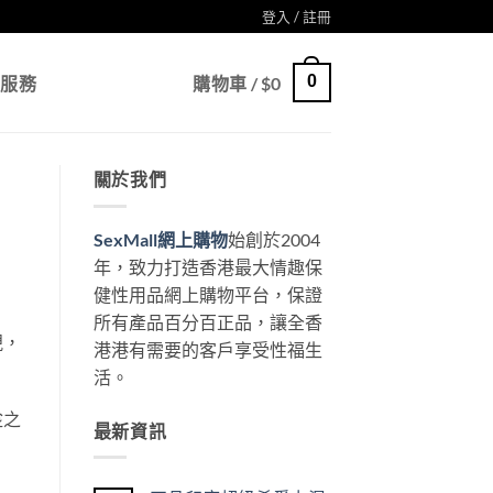
登入 / 註冊
0
戶服務
購物車 /
$
0
關於我們
SexMall網上購物
始創於2004
年，致力打造香港最大情趣保
健性用品網上購物平台，保證
所有產品百分百正品，讓全香
視，
港港有需要的客戶享受性福生
活。
趁之
最新資訊