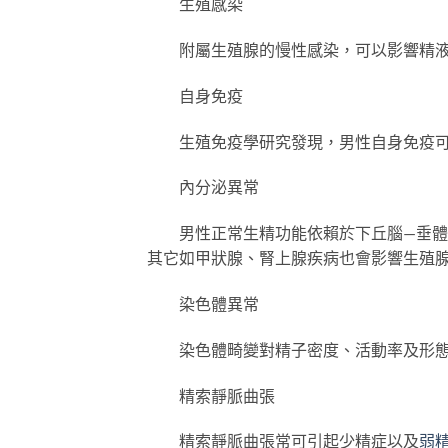
生殖感染
附屬生殖腺的慢性感染，可以影響精液
自身免疫
生殖免疫學研究發現，男性自身免疫可
內分泌異常
男性正常生精功能依賴於下丘腦—垂體—
其它如甲狀腺、腎上腺疾病也會影響生殖
染色體異常
染色體畸變對精子密度、活動率及形態
精索靜脈曲張
精索靜脈曲張常可引起少精症以及
弱