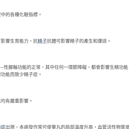
中的各種化驗指標。
影響生育能力，抗
精子
抗體可影響精子的產生和運送。
性腺軸功能的正常，其中任何一環節障礙，都會影響生精功能
腺功能而致少精子症。
均有嚴重影響。
精症
出現，本病發作常可使睾丸的局部溫度升高，血管活性物質