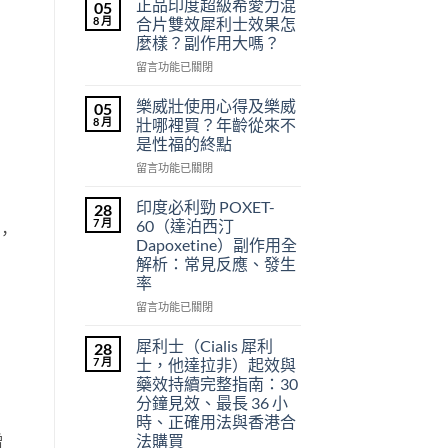
正品印度超級希愛力混
05
8 月
合片雙效犀利士效果怎
麼樣？副作用大嗎？
在
留言功能已關閉
〈正
品
樂威壯使用心得及樂威
05
印
8 月
壯哪裡買？年齡從來不
度
是性福的終點
超
在
級
留言功能已關閉
〈樂
希
威
愛
印度必利勁 POXET-
28
壯
力
7 月
60（達泊西汀
，
使
混
Dapoxetine）副作用全
用
合
解析：常見反應、發生
心
片
率
得
雙
及
效
在
留言功能已關閉
樂
犀
〈印
威
利
度
犀利士（Cialis 犀利
28
壯
士
必
7 月
士，他達拉非）起效與
哪
效
利
藥效持續完整指南：30
裡
果
勁
分鐘見效、最長 36 小
買？
怎
POXET-
時、正確用法與香港合
年
麼
60（達
法購買
增
齡
樣？
泊