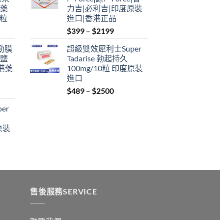
through
港藥
力吉|必利吉|印度原裝
$2199
4粒
進口|香港正品
Price
$
399
–
$
2199
range:
利勁膜
超級雙效犀利士Super
$399
 鹽
Tadarise 勃起持久
through
港藥
100mg/10粒 印度原裝
$2199
進口
Price
$
489
–
$
2500
:
range:
er
$489
ugh
through
原裝
9
$2500
:
ugh
0
售後服務SERVICE