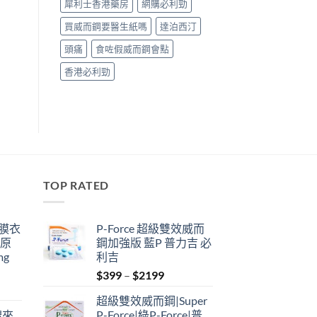
犀利士香港藥房
網購必利勁
買威而鋼要醫生紙嗎
達泊西汀
頭痛
食咗假威而鋼會點
香港必利勁
TOP RATED
鋼膜衣
P-Force 超級雙效威而
瑞原
鋼加強版 藍P 普力吉 必
mg
利吉
Price
$
399
–
$
2199
range:
超級雙效威而鋼|Super
$399
禮來
P-Force|綠P-Force|普