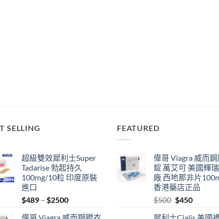
T SELLING
FEATURED
超級雙效犀利士Super
偉哥 Viagra 威而
Tadarise 勃起持久
錠 萬艾可 美國輝
100mg/10粒 印度原裝
廠 西地那非片100
進口
香港藥店正品
Price
Original
Current
$
489
–
$
2500
$
500
$
450
range:
price
price
偉哥 Viagra 威而鋼膜衣
犀利士Cialis 美國