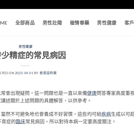
ME
全部商品
男性壯陽
催情春藥
男性健康
客
男性健康
發少精症的常見病因
STED ON
2023-04-01
BY
香港延時藥
常會出現疑問，這一問題也是一直以來備
健康
問答專家高度重
家講述關於上述問題的具體解答，以供參考。
，當然不可避免地也會養成不好習慣，這些均可給
疾病
生成以可
不育症的
臨床
常見病因，所以對待本病一定要高度關注。