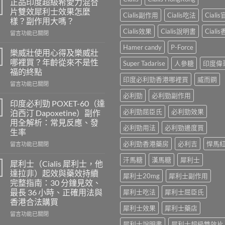
正品印度超級希愛力混合
片雙效犀利士效果怎麼
Cialis副作用
Cialis吃法
Ciali
樣？副作用大嗎？
Cialis效果
Cialis說明書
Ciali
在
留言功能已關閉
〈正
Hamer candy
P-Force
品
樂威壯使用心得及樂威壯
印
哪裡買？年齡從來不是性
Super Tadarise
人參糖
印度偉
度
福的終點
超
印度必利勁香港哪裡買
威而鋼
在
級
留言功能已關閉
〈樂
希
必利勁
必利勁副作用
威
愛
印度必利勁 POXET-60（達
壯
力
必利勁屈臣氏
必利勁效果
泊西汀 Dapoxetine）副作
使
混
用全解析：常見反應、發
用
合
必利勁用法
必利勁邊度買
生率
心
片
得
必利勁香港藥房
必利吉
悍馬
雙
在
留言功能已關閉
及
效
〈印
汗馬糖
漢馬糖
犀利士
樂
犀
度
犀利士（Cialis 犀利士，他
威
利
必
達拉非）起效與藥效持續
犀利士20mg
犀利士副作用
壯
士
利
完整指南：30 分鐘見效、
哪
效
勁
最長 36 小時、正確用法與
犀利士吃法
犀利士屈臣氏
裡
果
POXET-
香港合法購買
買？
怎
60（達
犀利士效果
犀利士藥店
年
麼
泊
在
留言功能已關閉
齡
樣？
西
〈犀
犀利士說明書
犀利士超級雙效片