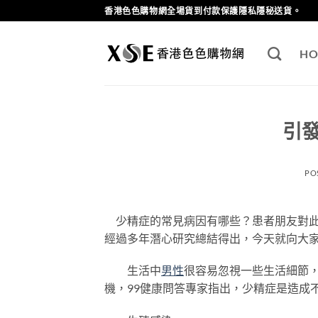
Skip
香港色色購物網全場貨到付款保護隱私隱秘送貨。
to
content
HO
引
PO
少精症的常見病因有哪些？患者朋友對此
經過多年潛心研究總結得出，今天就向大
生活中
男性
很容易忽視一些生活細節
機，99健康問答專家指出，少精症是造成