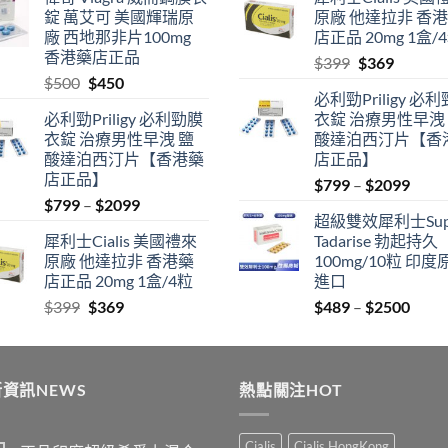
$489
was:
is:
錠 萬艾可 美國輝瑞原
原廠 他達拉非 香
through
$500.
$450.
廠 西地那非片100mg
店正品 20mg 1盒/
$2500
香港藥店正品
Original
Current
$
399
$
369
Original
Current
$
500
$
450
price
price
必利勁Priligy 必
price
price
was:
is:
必利勁Priligy 必利勁膜
衣錠 治療男性早洩
was:
is:
$399.
$369.
衣錠 治療男性早洩 鹽
酸達泊西汀片【香
$500.
$450.
酸達泊西汀片【香港藥
店正品】
店正品】
Price
$
799
–
$
2099
Price
$
799
–
$
2099
range
超級雙效犀利士Sup
range:
$799
犀利士Cialis 美國禮來
Tadarise 勃起持久
$799
thro
原廠 他達拉非 香港藥
100mg/10粒 印度
through
$209
店正品 20mg 1盒/4粒
進口
$2099
Original
Current
Price
$
399
$
369
$
489
–
$
2500
price
price
range
was:
is:
$489
$399.
$369.
thro
資訊NEWS
熱點關注HOT
$250
Cialis
Cialis HongKong