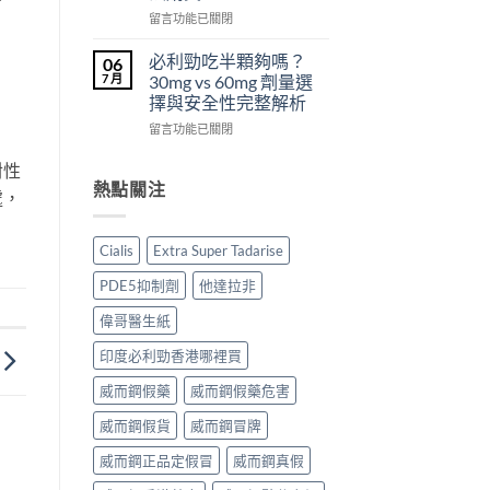
從
副
西
在
留言功能已關閉
來
作
汀
〈犀
不
用
Dapoxetine）
利
必利勁吃半顆夠嗎？
06
是
大
副
士
7 月
30mg vs 60mg 劑量選
性
嗎？〉
作
（Cialis
擇與安全性完整解析
福
中
用
犀
的
全
在
利
留言功能已關閉
終
解
〈必
士，
點〉
析：
利
他
對性
中
常
勁
達
熱點關注
處，
見
吃
拉
反
半
非）
應、
顆
起
Cialis
Extra Super Tadarise
發
夠
效
生
嗎？
與
PDE5抑制劑
他達拉非
率〉
30mg
藥
中
vs
效
偉哥醫生紙
60mg
持
劑
續
印度必利勁香港哪裡買
量
完
選
威而鋼假藥
威而鋼假藥危害
整
擇
指
威而鋼假貨
威而鋼冒牌
與
南：
安
30
威而鋼正品定假冒
威而鋼真假
全
分
性
鐘