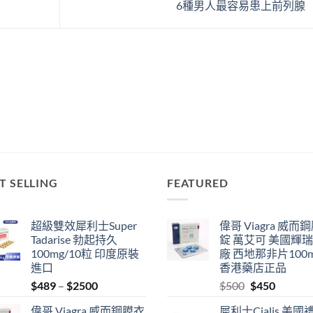
6種男人最容易患上前列腺
T SELLING
FEATURED
超級雙效犀利士Super
偉哥 Viagra 威而
Tadarise 勃起持久
錠 萬艾可 美國輝
100mg/10粒 印度原裝
廠 西地那非片100
進口
香港藥店正品
Price
Original
Current
$
489
–
$
2500
$
500
$
450
range:
price
price
偉哥 Viagra 威而鋼膜衣
犀利士Cialis 美國