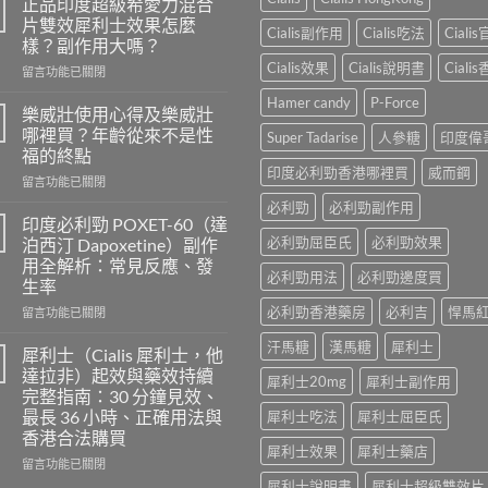
正品印度超級希愛力混合
片雙效犀利士效果怎麼
Cialis副作用
Cialis吃法
Ciali
樣？副作用大嗎？
Cialis效果
Cialis說明書
Ciali
在
留言功能已關閉
〈正
Hamer candy
P-Force
品
樂威壯使用心得及樂威壯
印
哪裡買？年齡從來不是性
Super Tadarise
人參糖
印度偉
度
福的終點
超
印度必利勁香港哪裡買
威而鋼
在
級
留言功能已關閉
〈樂
希
必利勁
必利勁副作用
威
愛
印度必利勁 POXET-60（達
壯
力
必利勁屈臣氏
必利勁效果
泊西汀 Dapoxetine）副作
使
混
用全解析：常見反應、發
用
合
必利勁用法
必利勁邊度買
生率
心
片
得
必利勁香港藥房
必利吉
悍馬
雙
在
留言功能已關閉
及
效
〈印
汗馬糖
漢馬糖
犀利士
樂
犀
度
犀利士（Cialis 犀利士，他
威
利
必
達拉非）起效與藥效持續
犀利士20mg
犀利士副作用
壯
士
利
完整指南：30 分鐘見效、
哪
效
勁
最長 36 小時、正確用法與
犀利士吃法
犀利士屈臣氏
裡
果
POXET-
香港合法購買
買？
怎
60（達
犀利士效果
犀利士藥店
年
麼
泊
在
留言功能已關閉
齡
樣？
西
〈犀
犀利士說明書
犀利士超級雙效片