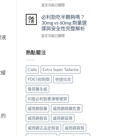
從
副
西
在
留言功能已關閉
來
作
汀
〈犀
不
用
Dapoxetine）
利
必利勁吃半顆夠嗎？
06
是
大
副
士
7 月
30mg vs 60mg 劑量選
性
嗎？〉
作
（Cialis
擇與安全性完整解析
福
中
用
犀
的
全
在
利
留言功能已關閉
腺液
終
解
〈必
士，
點〉
析：
利
他
中
常
勁
達
熱點關注
見
吃
拉
反
半
非）
應、
顆
起
Cialis
Extra Super Tadarise
發
夠
效緩
效
生
嗎？
與
PDE5抑制劑
他達拉非
率〉
30mg
藥
中
vs
效
偉哥醫生紙
60mg
持
劑
續
印度必利勁香港哪裡買
量
完
選
威而鋼假藥
威而鋼假藥危害
整
擇
指
炎的
威而鋼假貨
威而鋼冒牌
與
南：
安
30
威而鋼正品定假冒
威而鋼真假
全
分
性
鐘