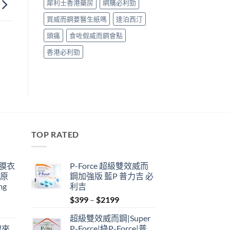
犀利士香港藥房
網購必利勁
買威而鋼要醫生紙嗎
達泊西汀
頭痛
食咗假威而鋼會點
香港必利勁
TOP RATED
鋼膜衣
P-Force 超級雙效威而
瑞原
鋼加強版 藍P 普力吉 必
mg
利吉
Price
$
399
–
$
2199
range:
超級雙效威而鋼|Super
$399
禮來
P-Force|綠P-Force|普