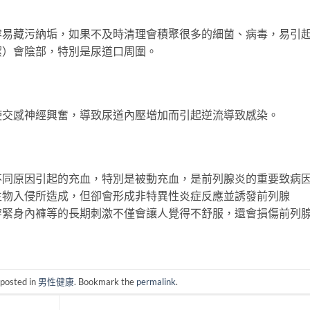
容易藏污納垢，如果不及時清理會積聚很多的細菌、病毒，易引
潔）會陰部，特別是尿道口周圍。
使交感神經興奮，導致尿道內壓增加而引起逆流導致感染。
原因引起的充血，特別是被動充血，是前列腺炎的重要致病
生物入侵所造成，但卻會形成非特異性炎症反應並誘發前列腺
穿緊身內褲等的長期刺激不僅會讓人覺得不舒服，還會損傷前列
 posted in
男性健康
. Bookmark the
permalink
.