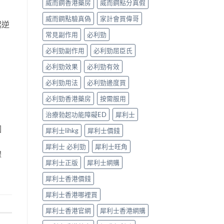
威而鋼香港藥房
威而鋼點分真假
完
見
整
效、
威而鋼點驗真偽
家計會買偉哥
解
最
起逆
析〉
長
常見副作用
必利勁
中
36
小
必利勁副作用
必利勁屈臣氏
時、
正
必利勁效果
必利勁有效
確
用
必利勁用法
必利勁邊度買
法
必利勁香港藥房
按需服用
與
香
治療勃起功能障礙ED
犀利士
港
合
因
犀利士lihkg
犀利士價錢
法
購
犀利士 必利勁
犀利士旺角
買〉
腺
中
犀利士正版
犀利士網購
犀利士香港價錢
犀利士香港哪裡買
犀利士香港官網
犀利士香港網購