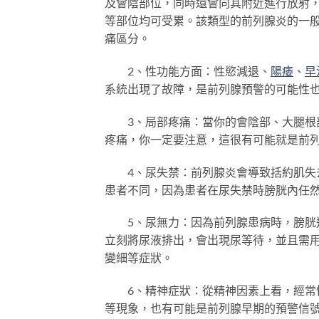
及會陰部位，同時還會向其附近進行放射
等部位均可受累。該類型的前列腺炎的一
痛區分。
2、性功能方面：性慾減退、
陽痿
、
早
系統出現了故障，是前列腺預警的可能性
3、局部疼痛：當你的會陰部、大腿根部
疼痛，你一定要注意，這很有可能就是前
4、尿失禁：前列腺炎會導致括約肌失去
患者不同，因為患者在尿失禁時膀胱內任
5、尿無力：因為前列腺患病時，膀胱逼
立刻將尿液排出，會出現尿等待，並且需
變細等症狀。
6、精神症狀：從精神因素上看，經常性
等現象，也有可能是前列腺早期的預警信