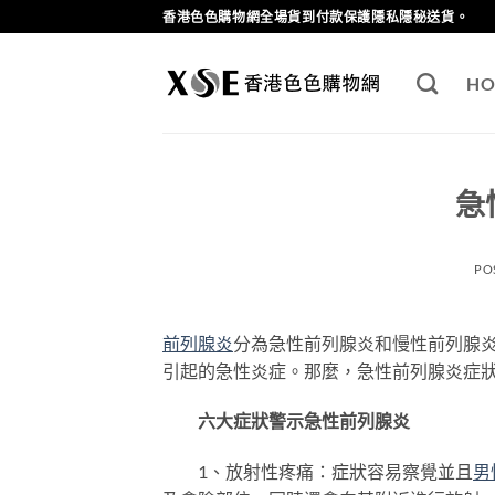
Skip
香港色色購物網全場貨到付款保護隱私隱秘送貨。
to
content
HO
急
PO
前列腺炎
分為急性前列腺炎和慢性前列腺
引起的急性炎症。那麼，急性前列腺炎症
六大症狀警示急性前列腺炎
1、放射性疼痛：症狀容易察覺並且
男