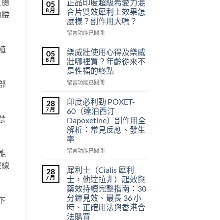
直腸
正品印度超級希愛力混
05
8 月
合片雙效犀利士效果怎
的腰
麼樣？副作用大嗎？
在
留言功能已關閉
〈正
殖
品
樂威壯使用心得及樂威
05
印
8 月
壯哪裡買？年齡從來不
度
是性福的終點
超
在
部
級
留言功能已關閉
〈樂
希
威
愛
印度必利勁 POXET-
28
壯
力
7 月
60（達泊西汀
使
混
禁
Dapoxetine）副作用全
用
合
解析：常見反應、發生
心
片
率
得
雙
及
效
在
留言功能已關閉
能
樂
犀
〈印
尿線
威
利
度
犀利士（Cialis 犀利
28
壯
士
必
7 月
士，他達拉非）起效與
哪
效
利
藥效持續完整指南：30
裡
果
勁
分鐘見效、最長 36 小
買？
下
怎
POXET-
時、正確用法與香港合
年
麼
60（達
法購買
齡
樣？
泊