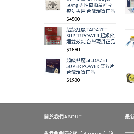
50mg 男性荷爾蒙補充
療法專用 台灣現貨正品
$
4500
超級紅魔 TADAZET
SUPER POWER 超級他
達雙效錠 台灣現貨正品
$
1890
超級藍魔 SILDAZET
SUPER POWER 雙效片
台灣現貨正品
$
1980
關於我們ABOUT
最新
香港色色購物網（hkxse.com）始