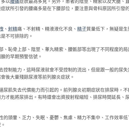
，多以
腰痛
症狀最為多見。另外，患者的陰莖、精索以及大腿、
般症狀所引發的腰痛多是在下腰部位，要注意與骨科原因所引發
洩
、
射精
痛、不射精、精液液化不良、
精子
質量低下，無疑是生
也是不可排除的。
、恥骨上部、陰莖、睾丸精索、腰骶部等出現了不同程度的局
列腺的早期預警信號。
控制能力，這時尿液就會不受控制的流出，但是跟一般的尿失
然會後大量殘餘尿液等前列腺炎症狀。
尿肌失去代償能力而引起的。前列腺炎初期症狀在排尿時，不
用力才能將尿排出。有時還會出資按射程縮短、排尿時間延長、
的頭暈、乏力、失眠、憂鬱、焦慮、精力不集中、工作效率低
號。