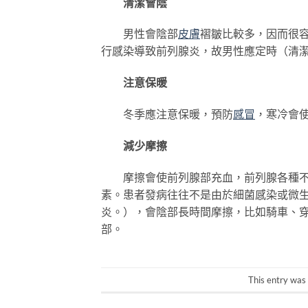
清潔會陰
男性會陰部
皮膚
褶皺比較多，因而很
行感染導致前列腺炎，故男性應定時（清
注意保暖
冬季應注意保暖，預防
感冒
，寒冷會
減少摩擦
摩擦會使前列腺部充血，前列腺各種不同
素。患者發病往往不是由於細菌感染或微
炎。），會陰部長時間摩擦，比如騎車、
部。
This entry was