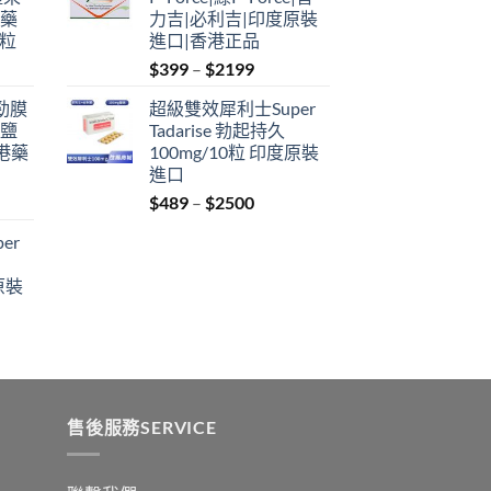
through
港藥
力吉|必利吉|印度原裝
$2199
4粒
進口|香港正品
Price
$
399
–
$
2199
range:
利勁膜
超級雙效犀利士Super
$399
 鹽
Tadarise 勃起持久
through
港藥
100mg/10粒 印度原裝
$2199
進口
Price
$
489
–
$
2500
:
range:
er
$489
ugh
through
原裝
9
$2500
:
ugh
0
售後服務SERVICE