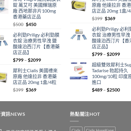
$489
was:
is:
錠 萬艾可 美國輝瑞原
原廠 他達拉非 香
through
$500.
$450.
廠 西地那非片100mg
店正品 20mg 1盒/
$2500
香港藥店正品
Original
Current
$
399
$
369
Original
Current
$
500
$
450
price
price
必利勁Priligy 必
price
price
was:
is:
必利勁Priligy 必利勁膜
衣錠 治療男性早洩
was:
is:
$399.
$369.
衣錠 治療男性早洩 鹽
酸達泊西汀片【香
$500.
$450.
酸達泊西汀片【香港藥
店正品】
店正品】
Price
$
799
–
$
2099
Price
$
799
–
$
2099
range
超級雙效犀利士Sup
range:
$799
犀利士Cialis 美國禮來
Tadarise 勃起持久
$799
thro
原廠 他達拉非 香港藥
100mg/10粒 印度
through
$209
店正品 20mg 1盒/4粒
進口
$2099
Original
Current
Price
$
399
$
369
$
489
–
$
2500
price
price
range
was:
is:
$489
$399.
$369.
thro
資訊NEWS
熱點關注HOT
$250
Cialis
Cialis HongKong