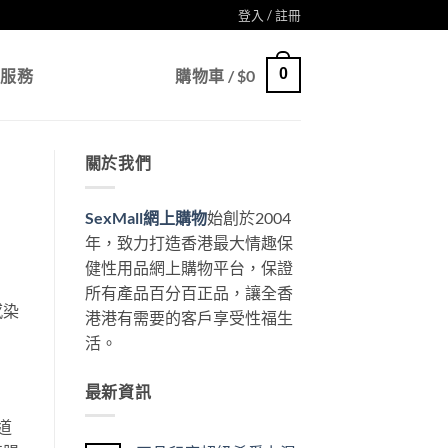
登入 / 註冊
0
戶服務
購物車 /
$
0
關於我們
SexMall網上購物
始創於2004
年，致力打造香港最大情趣保
健性用品網上購物平台，保證
所有產品百分百正品，讓全香
感染
港港有需要的客戶享受性福生
活。
最新資訊
道