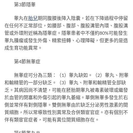
第3節隱睾
睾丸在
胎兒
期同腹膜後降入陰囊，若在下降過程中停留
在任何不正常部位，如腰部、腹部、腹股溝管內環、腹股溝
管或外環附近稱為隱睾症。隱睾患者中不僅約80%可能發生
睾丸腫瘤或發生外傷、精索扭轉、心理障礙，但更多的是造
成生育功能異常。
第4節無睾症
無睾症可分為三類：（1）睾丸缺如。（2）睾丸、附睾
和輸精管的一部分缺乏。（3）睾丸、附睾和輸精管全部缺
乏。其病因尚不清楚，可能在胚胎期睾丸被毒素破壞或繼發
於血管的閉塞和外傷引起的睾丸萎縮。單側無睾多發生於右
側並常伴有對側隱睾。雙側無睾由於缺乏分泌男性激素的間
質細胞，所以常導致性別異常及合併類宦官症。亦有個別不
伴有類宦官症者，可能有異位間質細胞存在。
第5節睾丸炎