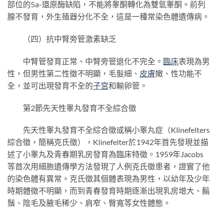
部位的5a-還原酶缺陷，不能將睾酮轉化為雙氫睾酮。前列
腺不發育，外生殖器分化不全，這是一種常染色體遺傳病。
（四）抗中腎旁管激素缺乏
中腎管發育正常、中腎旁管退化不完全。
臨床
表現為男
性，但男性第二性徵不明顯，毛髮細、
皮膚
嫩、性功能不
全，並可出現發育不全的
子宮
和輸卵管。
第2節先天性睾丸發育不全綜合徵
先天性睾丸發育不全綜合徵或稱小睾丸症（Klinefelters
綜合徵，簡稱克氏徵），Klinefelter於1942年首先發現並描
述了小睾丸及青春期乳房發育為臨床特徵。1959年Jacobs
等首次用細胞遺傳學方法發現了人例克氏徵患者，證實了他
的染色體有異常。克氏徵其個體表現為男性，以幼年及少年
時期體徵不明顯，而到青春發育時期逐漸出現乳房增大、鬍
鬚、陰毛及腋毛稀少、肩窄、臀寬等女性體態。