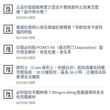
正品印度超級希愛力混合片雙效犀利士效果怎麼
05
8 月
樣？副作用大嗎？
在
留言功能已關閉
〈正
品
樂威壯使用心得及樂威壯哪裡買？年齡從來不是性
05
印
8 月
福的終點
度
在
留言功能已關閉
超
〈樂
級
威
希
印度必利勁 POXET-60（達泊西汀 Dapoxetine）副
28
壯
愛
7 月
作用全解析：常見反應、發生率
使
力
在
留言功能已關閉
用
混
〈印
心
合
度
得
犀利士（Cialis 犀利士，他達拉非）起效與藥效持續
28
片
必
及
7 月
完整指南：30 分鐘見效、最長 36 小時、正確用法與
雙
利
樂
效
香港合法購買
勁
威
犀
在
POXET-
留言功能已關閉
壯
利
〈犀
60（達
哪
士
利
泊
必利勁吃半顆夠嗎？30mg vs 60mg 劑量選擇與安全
裡
06
效
士
西
買？
7 月
性完整解析
果
（Cialis
汀
年
怎
在
留言功能已關閉
犀
Dapoxetine）
齡
麼
〈必
利
副
從
樣？