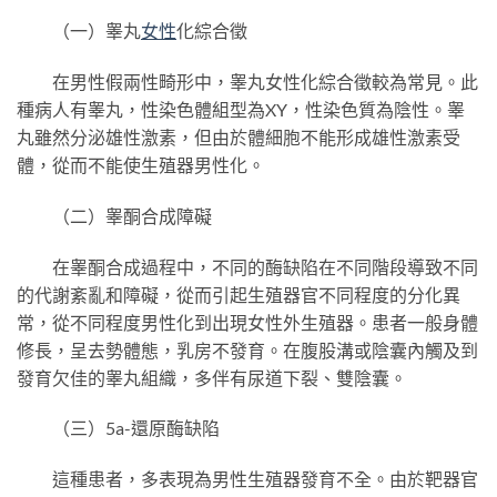
（一）睾丸
女性
化綜合徵
在男性假兩性畸形中，睾丸女性化綜合徵較為常見。此
種病人有睾丸，性染色體組型為XY，性染色質為陰性。睾
丸雖然分泌雄性激素，但由於體細胞不能形成雄性激素受
體，從而不能使生殖器男性化。
（二）睾酮合成障礙
在睾酮合成過程中，不同的酶缺陷在不同階段導致不同
的代謝紊亂和障礙，從而引起生殖器官不同程度的分化異
常，從不同程度男性化到出現女性外生殖器。患者一般身體
修長，呈去勢體態，乳房不發育。在腹股溝或陰囊內觸及到
發育欠佳的睾丸組織，多伴有尿道下裂、雙陰囊。
（三）5a-還原酶缺陷
這種患者，多表現為男性生殖器發育不全。由於靶器官