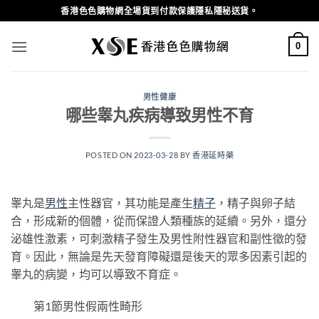
Skip
香港色色購物網全場貨到付款保護隱私隱秘送貨。
to
content
0
男性健康
哪些睾丸疾病導致男性不育
POSTED ON
2023-03-28
BY
香港延時藥
睾丸是
男性
主性器官，其功能是產生
精子
，精子與卵子結
合，形成新的個體，從而保證人類種族的延續。另外，還分
泌雄性激素，可刺激精子發生及男性附性器官和副性徵的發
育。因此，無論是先天發育障礙還是後天的眾多因素引起的
睾丸的病變，均可以導致不育症。
第1節男性假兩性畸形