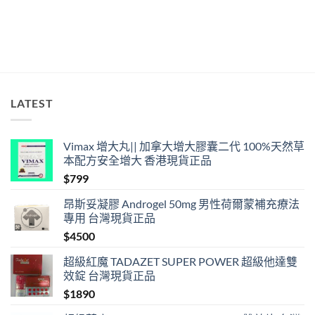
正
確
用
法
與
香
港
合
法
LATEST
購
買〉
中
Vimax 增大丸|| 加拿大增大膠囊二代 100%天然草
本配方安全增大 香港現貨正品
$
799
昂斯妥凝膠 Androgel 50mg 男性荷爾蒙補充療法
專用 台灣現貨正品
$
4500
超級紅魔 TADAZET SUPER POWER 超級他達雙
效錠 台灣現貨正品
$
1890