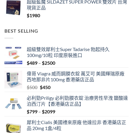
超級藍魔 SILDAZET SUPER POWER 雙效片 台灣
現貨正品
$
1980
BEST SELLING
超級雙效犀利士Super Tadarise 勃起持久
100mg/10粒 印度原裝進口
Price
$
489
–
$
2500
range:
偉哥 Viagra 威而鋼膜衣錠 萬艾可 美國輝瑞原廠
$489
西地那非片100mg 香港藥店正品
through
Original
Current
$
500
$
450
$2500
price
price
必利勁Priligy 必利勁膜衣錠 治療男性早洩 鹽酸達
was:
is:
泊西汀片【香港藥店正品】
$500.
$450.
Price
$
799
–
$
2099
range:
犀利士Cialis 美國禮來原廠 他達拉非 香港藥店正
$799
品 20mg 1盒/4粒
through