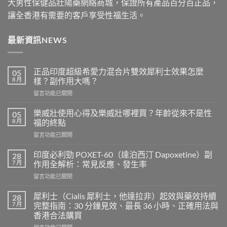
大男性保健品壯陽藥網絡商城，保證所有產品百分百正品，
讓全香港有需要的客戶享受性福生活。
最新資訊NEWS
正品印度超級希愛力混合片雙效犀利士效果怎麼
05
8 月
樣？副作用大嗎？
在
留言功能已關閉
〈正
品
樂威壯使用心得及樂威壯哪裡買？年齡從來不是性
05
印
8 月
福的終點
度
在
留言功能已關閉
超
〈樂
級
威
希
印度必利勁 POXET-60（達泊西汀 Dapoxetine）副
28
壯
愛
7 月
作用全解析：常見反應、發生率
使
力
在
留言功能已關閉
用
混
〈印
心
合
度
得
犀利士（Cialis 犀利士，他達拉非）起效與藥效持續
28
片
必
及
7 月
完整指南：30 分鐘見效、最長 36 小時、正確用法與
雙
利
樂
效
香港合法購買
勁
威
犀
在