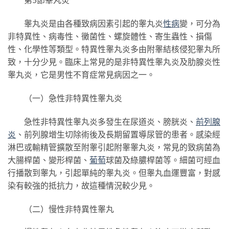
睾丸炎是由各種致病因素引起的睾丸炎
性病
變，可分為
非特異性、病毒性、黴菌性、螺旋體性、寄生蟲性、損傷
性、化學性等類型。特異性睾丸炎多由附睾結核侵犯睾丸所
致，十分少見。臨床上常見的是非特異性睾丸炎及肋腺炎性
睾丸炎，它是男性不育症常見病因之一。
（一）急性非特異性睾丸炎
急性非特異性睾丸炎多發生在尿道炎、膀胱炎、
前列腺
炎
、前列腺增生切除術後及長期留置導尿管的患者。感染經
淋巴或輸精管擴散至附睾引起附睾睾丸炎，常見的致病菌為
大腸桿菌、變形桿菌、
葡萄
球菌及綠膿桿菌等。細菌可經血
行播散到睾丸，引起單純的睾丸炎。但睾丸血運豐富，對感
染有較強的抵抗力，故這種情況較少見。
（二）慢性非特異性睾丸