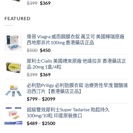
Original
Current
$
399
$
369
$2099
price
price
was:
is:
FEATURED
$399.
$369.
偉哥 Viagra 威而鋼膜衣錠 萬艾可 美國輝瑞原廠
西地那非片100mg 香港藥店正品
Original
Current
$
500
$
450
price
price
犀利士Cialis 美國禮來原廠 他達拉非 香港藥店正
was:
is:
品 20mg 1盒/4粒
$500.
$450.
Original
Current
$
399
$
369
price
price
必利勁Priligy 必利勁膜衣錠 治療男性早洩 鹽酸達
was:
is:
泊西汀片【香港藥店正品】
$399.
$369.
Price
$
799
–
$
2099
range:
超級雙效犀利士Super Tadarise 勃起持久
$799
100mg/10粒 印度原裝進口
through
Price
$
489
–
$
2500
$2099
range: