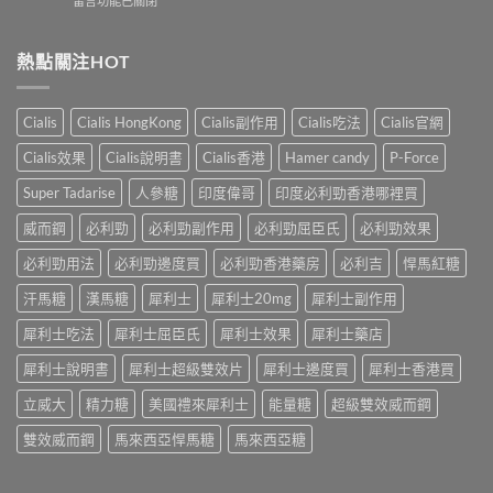
POXET-
留言功能已關閉
壯
利
〈犀
60（達
哪
士
利
泊
裡
效
士
西
熱點關注HOT
買？
果
（Cialis
汀
年
怎
犀
Dapoxetine）
齡
麼
利
副
從
樣？
Cialis
Cialis HongKong
Cialis副作用
Cialis吃法
Cialis官網
士，
作
來
副
他
用
不
Cialis效果
Cialis說明書
Cialis香港
Hamer candy
P-Force
作
達
全
是
用
拉
解
性
Super Tadarise
人參糖
印度偉哥
印度必利勁香港哪裡買
大
非）
析：
福
嗎？〉
起
常
威而鋼
必利勁
必利勁副作用
必利勁屈臣氏
必利勁效果
的
中
效
見
終
與
必利勁用法
必利勁邊度買
必利勁香港藥房
必利吉
悍馬紅糖
反
點〉
藥
應、
中
汗馬糖
漢馬糖
犀利士
犀利士20mg
犀利士副作用
效
發
持
生
犀利士吃法
犀利士屈臣氏
犀利士效果
犀利士藥店
續
率〉
完
中
犀利士說明書
犀利士超級雙效片
犀利士邊度買
犀利士香港買
整
指
立威大
精力糖
美國禮來犀利士
能量糖
超級雙效威而鋼
南：
30
雙效威而鋼
馬來西亞悍馬糖
馬來西亞糖
分
鐘
見