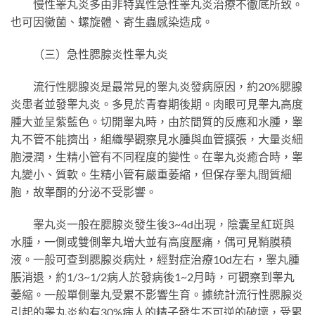
慢性睾丸炎多由非特異性急性睾丸炎治療不徹底所致。
也可因黴菌、螺旋體、寄生蟲感染造成。
（三）急性腮腺炎性睾丸炎
流行性腮腺炎是最常見的睾丸炎發病原因，約20%腮腺
炎患者並發睾丸炎。多見於青春期後期。肉眼可見睾丸高度
腫大並呈紫藍色。切開睾丸時，由於間質的反應和水腫，睾
丸不管不能擠出，組織學觀察見水腫與血管擴張，大量炎細
胞浸潤，生精小管有不同程度的變性。在睾丸炎癒合時，睾
丸變小、質軟。生精小管有嚴重萎縮，但保存睾丸間質細
胞，故睾酮的分泌不受影響。
睾丸炎一般在腮腺炎發生後3~4d出現，陰囊呈紅斑與
水腫，一側或雙側睾丸增大並有高度壓痛，偶可見鞘膜積
液。一般可查到腮腺炎病灶，經對症治療10d左右，睾丸腫
脹消退，約1/3~1/2病人於發病後1~2月時，可觀察到睾丸
萎縮。一般單側睾丸受累不影響生育。據統計流行性腮腺炎
引起的睾丸炎約有30%病人的精子發生不可逆的破壞，受累