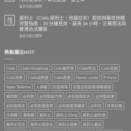
使
力
在
留言功能已關閉
用
混
〈印
心
合
度
得
犀利士（Cialis 犀利士，他達拉非）起效與藥效持續
28
片
必
及
7 月
完整指南：30 分鐘見效、最長 36 小時、正確用法與
雙
利
樂
效
香港合法購買
勁
威
犀
在
POXET-
留言功能已關閉
壯
利
〈犀
60（達
哪
士
利
泊
裡
效
士
西
熱點關注HOT
買？
果
（Cialis
汀
年
怎
犀
Dapoxetine）
齡
麼
利
副
從
樣？
Cialis
Cialis HongKong
Cialis副作用
Cialis吃法
Cialis官網
士，
作
來
副
他
用
不
Cialis效果
Cialis說明書
Cialis香港
Hamer candy
P-Force
作
達
全
是
用
拉
解
性
Super Tadarise
人參糖
印度偉哥
印度必利勁香港哪裡買
大
非）
析：
福
嗎？〉
起
常
威而鋼
必利勁
必利勁副作用
必利勁屈臣氏
必利勁效果
的
中
效
見
終
與
必利勁用法
必利勁邊度買
必利勁香港藥房
必利吉
悍馬紅糖
反
點〉
藥
應、
中
汗馬糖
漢馬糖
犀利士
犀利士20mg
犀利士副作用
效
發
持
生
犀利士吃法
犀利士屈臣氏
犀利士效果
犀利士藥店
續
率〉
完
中