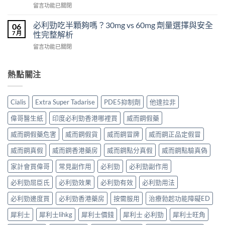
在
POXET-
留言功能已關閉
壯
利
〈犀
60（達
哪
士
利
泊
必利勁吃半顆夠嗎？30mg vs 60mg 劑量選擇與安全
裡
06
效
士
西
買？
7 月
性完整解析
果
（Cialis
汀
年
怎
在
留言功能已關閉
犀
Dapoxetine）
齡
麼
〈必
利
副
從
樣？
利
士，
作
來
副
勁
熱點關注
他
用
不
作
吃
達
全
是
用
半
拉
解
性
大
顆
非）
析：
福
Cialis
Extra Super Tadarise
PDE5抑制劑
他達拉非
嗎？〉
夠
起
常
的
中
嗎？
效
見
偉哥醫生紙
印度必利勁香港哪裡買
威而鋼假藥
終
30mg
與
反
點〉
vs
藥
應、
威而鋼假藥危害
威而鋼假貨
威而鋼冒牌
威而鋼正品定假冒
中
60mg
效
發
劑
威而鋼真假
威而鋼香港藥房
威而鋼點分真假
威而鋼點驗真偽
持
生
量
續
率〉
選
家計會買偉哥
常見副作用
必利勁
必利勁副作用
完
中
擇
整
必利勁屈臣氏
必利勁效果
必利勁有效
必利勁用法
與
指
安
南：
必利勁邊度買
必利勁香港藥房
按需服用
治療勃起功能障礙ED
全
30
性
分
犀利士
犀利士lihkg
犀利士價錢
犀利士 必利勁
犀利士旺角
完
鐘