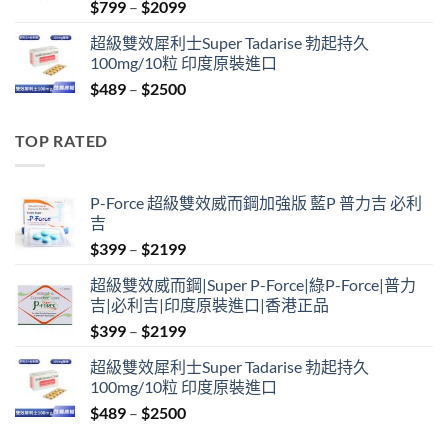
Price
$
799
–
$
2099
range:
超級雙效犀利士Super Tadarise 勃起持久
$799
100mg/10粒 印度原裝進口
through
Price
$
489
–
$
2500
$2099
range:
$489
TOP RATED
through
$2500
P-Force 超級雙效威而鋼加強版 藍P 普力吉 必利
吉
Price
$
399
–
$
2199
range:
超級雙效威而鋼|Super P-Force|綠P-Force|普力
$399
吉|必利吉|印度原裝進口|香港正品
through
Price
$
399
–
$
2199
$2199
range:
超級雙效犀利士Super Tadarise 勃起持久
$399
100mg/10粒 印度原裝進口
through
Price
$
489
–
$
2500
$2199
range: