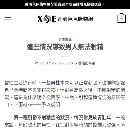
Skip
香港色色購物網全場貨到付款保護隱私隱秘送貨。
to
content
0
男性健康
這些情況導致男人無法射精
POSTED ON
2023-03-20
BY
香港延時藥
當性生活進行時，一些
男性
本來可以正常勃起，也能夠保證
自己長時間不會變得疲軟，但到達高潮之後，不能
射精
的情
況，這是為什麼呢？從醫學上來說，引起這種情況的原因有
四，下面就來一一予以說明。
第一種引發不射精症的狀況、情況常見於青壯年
。一般
來說，年齡越大的男性，往往對射精時間的控制力越強。不