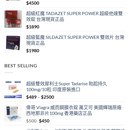
$
4500
超級紅魔 TADAZET SUPER POWER 超級他達雙
效錠 台灣現貨正品
$
1890
超級藍魔 SILDAZET SUPER POWER 雙效片 台灣
現貨正品
$
1980
BEST SELLING
超級雙效犀利士Super Tadarise 勃起持久
100mg/10粒 印度原裝進口
Price
$
489
–
$
2500
range:
偉哥 Viagra 威而鋼膜衣錠 萬艾可 美國輝瑞原廠
$489
西地那非片100mg 香港藥店正品
through
Original
Current
$
500
$
450
$2500
price
price