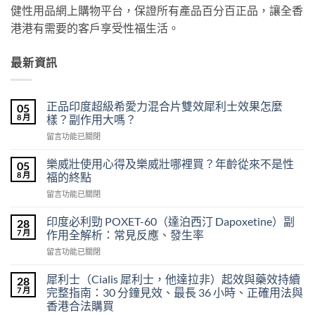
健性用品網上購物平台，保證所有產品百分百正品，讓全香
港港有需要的客戶享受性福生活。
最新資訊
正品印度超級希愛力混合片雙效犀利士效果怎麼
05
8 月
樣？副作用大嗎？
在
留言功能已關閉
〈正
品
樂威壯使用心得及樂威壯哪裡買？年齡從來不是性
05
印
8 月
福的終點
度
在
留言功能已關閉
超
〈樂
級
威
希
印度必利勁 POXET-60（達泊西汀 Dapoxetine）副
28
壯
愛
7 月
作用全解析：常見反應、發生率
使
力
在
留言功能已關閉
用
混
〈印
心
合
度
得
犀利士（Cialis 犀利士，他達拉非）起效與藥效持續
28
片
必
及
7 月
完整指南：30 分鐘見效、最長 36 小時、正確用法與
雙
利
樂
效
香港合法購買
勁
威
犀