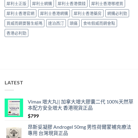
整
見
犀利士正版
犀利士網購
犀利士香港價錢
犀利士香港哪裡買
解
效、
析〉
最
犀利士香港官網
犀利士香港網購
犀利士香港藥房
網購必利勁
中
長
36
買威而鋼要醫生紙嗎
達泊西汀
頭痛
食咗假威而鋼會點
小
時、
香港必利勁
正
確
用
法
與
香
港
合
法
LATEST
購
買〉
中
Vimax 增大丸|| 加拿大增大膠囊二代 100%天然草
本配方安全增大 香港現貨正品
$
799
昂斯妥凝膠 Androgel 50mg 男性荷爾蒙補充療法
專用 台灣現貨正品