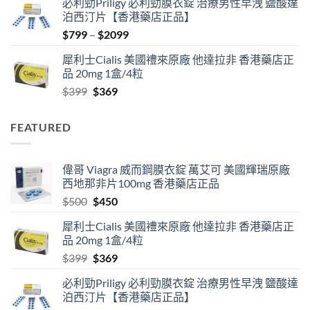
必利勁Priligy 必利勁膜衣錠 治療男性早洩 鹽酸達
was:
is:
泊西汀片【香港藥店正品】
$500.
$450.
Price
$
799
–
$
2099
range:
犀利士Cialis 美國禮來原廠 他達拉非 香港藥店正
$799
品 20mg 1盒/4粒
through
Original
Current
$
399
$
369
$2099
price
price
was:
is:
FEATURED
$399.
$369.
偉哥 Viagra 威而鋼膜衣錠 萬艾可 美國輝瑞原廠
西地那非片100mg 香港藥店正品
Original
Current
$
500
$
450
price
price
犀利士Cialis 美國禮來原廠 他達拉非 香港藥店正
was:
is:
品 20mg 1盒/4粒
$500.
$450.
Original
Current
$
399
$
369
price
price
必利勁Priligy 必利勁膜衣錠 治療男性早洩 鹽酸達
was:
is:
泊西汀片【香港藥店正品】
$399.
$369.