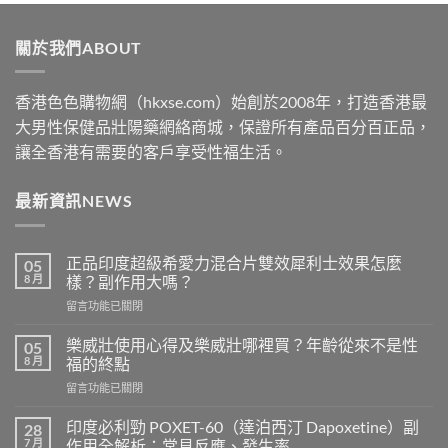
$489
through
關於我們ABOUT
$2500
香港色色購物網（hkxse.com）始創於2008年，打造香港最
大男性保健品壯陽藥網絡商城，保證所有產品百分百正品，
讓全香港有需要的客戶享受性福生活。
最新資訊NEWS
正品印度超級希愛力混合片雙效犀利士效果怎麼
05
8 月
樣？副作用大嗎？
在
留言功能已關閉
〈正
品
樂威壯使用心得及樂威壯哪裡買？年齡從來不是性
05
印
8 月
福的終點
度
在
留言功能已關閉
超
〈樂
級
威
希
印度必利勁 POXET-60（達泊西汀 Dapoxetine）副
28
壯
愛
7 月
作用全解析：常見反應、發生率