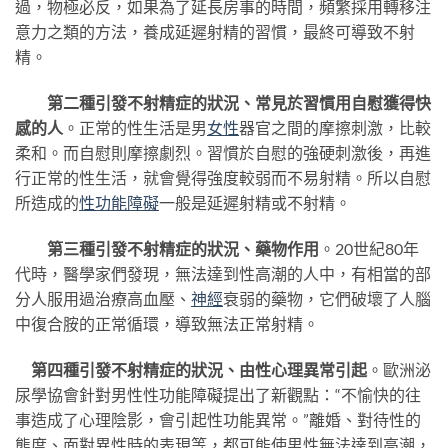
過，物極必反，如果為了延長房事的時間，頻繁採用轉移注
意力之類的方法，養成延遲射精的習慣，最終可導致不射
精。
第二種引發不射精症的狀況、常見於習慣用自慰獲得快
感的人
。正常的性生活是男
女性
器官之間的摩擦刺激，比較
柔和。而自慰則摩擦劇烈。習慣於自慰的強硬刺激後，再進
行正常的性生活，就會覺得強度較弱而不易射精。所以自慰
所造成的
性功能障礙
一般是延遲射精或不射精。
第三種引發不射精症的狀況、藥物作用
。20世紀80年
代時，醫學家們發現，無法達到性高潮的人中，有相當的部
分人服用過治療高血壓、
神經
衰弱的藥物，它們破壞了人腦
中復合胺的正常循環，導致無法正常射精。
第四種引發不射精症的狀況、由性心理異常引起
。歐洲泌
尿學協會針對男性性功能障礙提出了新觀點：“不愉快的往
事造成了心理陰影，會引起性功能異常。”離婚、對待性的
態度、面對異性時的表現等，都可能使男性無法達到高潮，