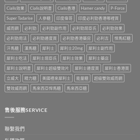
士，
作
來
副
他
用
不
Cialis效果
Cialis說明書
Cialis香港
Hamer candy
P-Force
作
達
全
是
用
拉
解
性
Super Tadarise
人參糖
印度偉哥
印度必利勁香港哪裡買
大
非）
析：
福
嗎？〉
起
常
威而鋼
必利勁
必利勁副作用
必利勁屈臣氏
必利勁效果
的
中
效
見
終
與
必利勁用法
必利勁邊度買
必利勁香港藥房
必利吉
悍馬紅糖
反
點〉
藥
應、
中
汗馬糖
漢馬糖
犀利士
犀利士20mg
犀利士副作用
效
發
持
生
犀利士吃法
犀利士屈臣氏
犀利士效果
犀利士藥店
續
率〉
完
中
犀利士說明書
犀利士超級雙效片
犀利士邊度買
犀利士香港買
整
指
立威大
精力糖
美國禮來犀利士
能量糖
超級雙效威而鋼
南：
30
雙效威而鋼
馬來西亞悍馬糖
馬來西亞糖
分
鐘
見
效、
售後服務SERVICE
最
長
36
小
聯繫我們
時、
正