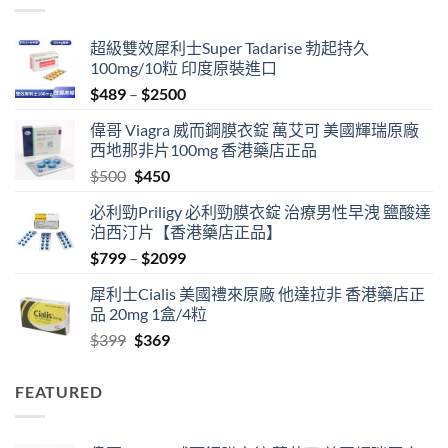
超級雙效犀利士Super Tadarise 勃起持久
100mg/10粒 印度原裝進口
Price
$
489
–
$
2500
range:
偉哥 Viagra 威而鋼膜衣錠 萬艾可 美國輝瑞原廠
$489
西地那非片100mg 香港藥店正品
through
Original
Current
$
500
$
450
$2500
price
price
必利勁Priligy 必利勁膜衣錠 治療男性早洩 鹽酸達
was:
is:
泊西汀片【香港藥店正品】
$500.
$450.
Price
$
799
–
$
2099
range:
犀利士Cialis 美國禮來原廠 他達拉非 香港藥店正
$799
品 20mg 1盒/4粒
through
Original
Current
$
399
$
369
$2099
price
price
was:
is:
FEATURED
$399.
$369.