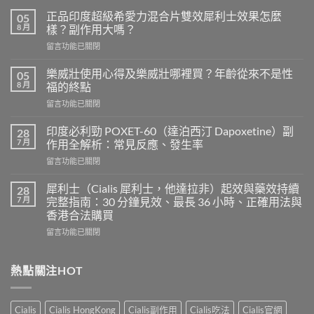
正品印度超級希愛力混合片雙效犀利士效果怎麼
05
8 月
樣？副作用大嗎？
在
留言功能已關閉
〈正
品
樂威壯使用心得及樂威壯哪裡買？年齡從來不是性
05
印
8 月
福的終點
度
在
留言功能已關閉
超
〈樂
級
威
希
印度必利勁 POXET-60（達泊西汀 Dapoxetine）副
28
壯
愛
7 月
作用全解析：常見反應、發生率
使
力
在
留言功能已關閉
用
混
〈印
心
合
度
得
犀利士（Cialis 犀利士，他達拉非）起效與藥效持續
28
片
必
及
7 月
完整指南：30 分鐘見效、最長 36 小時、正確用法與
雙
利
樂
效
香港合法購買
勁
威
犀
在
POXET-
留言功能已關閉
壯
利
〈犀
60（達
哪
士
利
泊
裡
效
士
西
熱點關注HOT
買？
果
（Cialis
汀
年
怎
犀
Dapoxetine）
齡
麼
利
副
從
樣？
Cialis
Cialis HongKong
Cialis副作用
Cialis吃法
Cialis官網