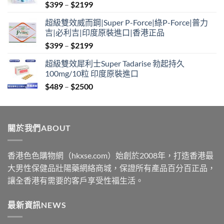
Price
$
399
–
$
2199
range:
超級雙效威而鋼|Super P-Force|綠P-Force|普力
$399
吉|必利吉|印度原裝進口|香港正品
through
Price
$
399
–
$
2199
$2199
range:
超級雙效犀利士Super Tadarise 勃起持久
$399
100mg/10粒 印度原裝進口
through
Price
$
489
–
$
2500
$2199
range:
$489
through
關於我們ABOUT
$2500
香港色色購物網（hkxse.com）始創於2008年，打造香港最
大男性保健品壯陽藥網絡商城，保證所有產品百分百正品，
讓全香港有需要的客戶享受性福生活。
最新資訊NEWS