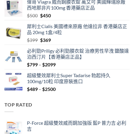
偉哥 Viagra 威而鋼膜衣錠 萬艾可 美國輝瑞原廠
西地那非片100mg 香港藥店正品
Original
Current
$
500
$
450
price
price
犀利士Cialis 美國禮來原廠 他達拉非 香港藥店正
was:
is:
品 20mg 1盒/4粒
$500.
$450.
Original
Current
$
399
$
369
price
price
必利勁Priligy 必利勁膜衣錠 治療男性早洩 鹽酸達
was:
is:
泊西汀片【香港藥店正品】
$399.
$369.
Price
$
799
–
$
2099
range:
超級雙效犀利士Super Tadarise 勃起持久
$799
100mg/10粒 印度原裝進口
through
Price
$
489
–
$
2500
$2099
range:
$489
TOP RATED
through
$2500
P-Force 超級雙效威而鋼加強版 藍P 普力吉 必利
吉