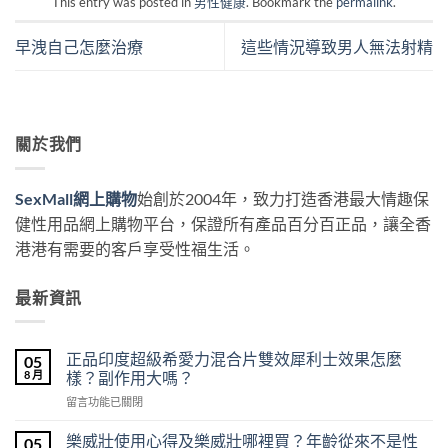
This entry was posted in
男性健康
. Bookmark the
permalink
.
早洩自己怎麼治療
這些情況導致男人無法射精
關於我們
SexMall網上購物
始創於2004年，致力打造香港最大情趣保
健性用品網上購物平台，保證所有產品百分百正品，讓全香
港港有需要的客戶享受性福生活。
最新資訊
正品印度超級希愛力混合片雙效犀利士效果怎麼
05
8 月
樣？副作用大嗎？
在
留言功能已關閉
〈正
品
樂威壯使用心得及樂威壯哪裡買？年齡從來不是性
05