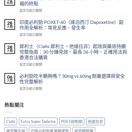
印
8 月
福的終點
度
在
留言功能已關閉
超
〈樂
級
威
希
印度必利勁 POXET-60（達泊西汀 Dapoxetine）副
28
壯
愛
7 月
作用全解析：常見反應、發生率
使
力
在
留言功能已關閉
用
混
〈印
心
合
度
得
犀利士（Cialis 犀利士，他達拉非）起效與藥效持續
28
片
必
及
7 月
完整指南：30 分鐘見效、最長 36 小時、正確用法與
雙
利
樂
效
香港合法購買
勁
威
犀
在
POXET-
留言功能已關閉
壯
利
〈犀
60（達
哪
士
利
泊
必利勁吃半顆夠嗎？30mg vs 60mg 劑量選擇與安全
裡
06
效
士
西
買？
7 月
性完整解析
果
（Cialis
汀
年
怎
在
留言功能已關閉
犀
Dapoxetine）
齡
麼
〈必
利
副
從
樣？
利
士，
作
來
副
勁
熱點關注
他
用
不
作
吃
達
全
是
用
半
拉
解
性
大
顆
非）
析：
福
Cialis
Extra Super Tadarise
PDE5抑制劑
他達拉非
嗎？〉
夠
起
常
的
中
嗎？
效
見
偉哥醫生紙
印度必利勁香港哪裡買
威而鋼假藥
終