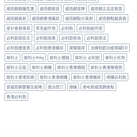
30mg
與
反
點〉
vs
藥
應、
威而鋼假藥危害
威而鋼假貨
威而鋼冒牌
威而鋼正品定假冒
中
60mg
效
發
劑
威而鋼真假
威而鋼香港藥房
威而鋼點分真假
威而鋼點驗真偽
持
生
量
續
率〉
選
家計會買偉哥
常見副作用
必利勁
必利勁副作用
完
中
擇
整
必利勁屈臣氏
必利勁效果
必利勁有效
必利勁用法
與
指
安
南：
必利勁邊度買
必利勁香港藥房
按需服用
治療勃起功能障礙ED
全
30
性
分
犀利士
犀利士lihkg
犀利士價錢
犀利士 必利勁
犀利士旺角
完
鐘
整
見
犀利士正版
犀利士網購
犀利士香港價錢
犀利士香港哪裡買
解
效、
析〉
最
犀利士香港官網
犀利士香港網購
犀利士香港藥房
網購必利勁
中
長
36
買威而鋼要醫生紙嗎
達泊西汀
頭痛
食咗假威而鋼會點
小
時、
香港必利勁
正
確
用
法
與
香
港