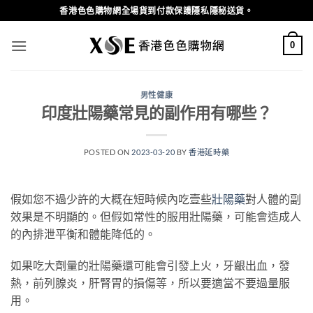
Skip
香港色色購物網全場貨到付款保護隱私隱秘送貨。
to
content
0
男性健康
印度壯陽藥常見的副作用有哪些？
POSTED ON
2023-03-20
BY
香港延時藥
假如您不過少許的大概在短時候內吃壹些
壯陽藥
對人體的副
效果是不明顯的。但假如常性的服用壯陽藥，可能會造成人
的內排泄平衡和體能降低的。
如果吃大劑量的壯陽藥還可能會引發上火，牙齦出血，發
熱，前列腺炎，肝腎胃的損傷等，所以要適當不要過量服
用。