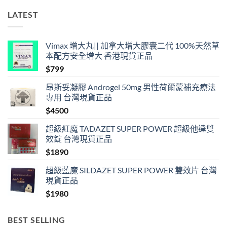
合
法
LATEST
購
買〉
中
Vimax 增大丸|| 加拿大增大膠囊二代 100%天然草
本配方安全增大 香港現貨正品
$
799
昂斯妥凝膠 Androgel 50mg 男性荷爾蒙補充療法
專用 台灣現貨正品
$
4500
超級紅魔 TADAZET SUPER POWER 超級他達雙
效錠 台灣現貨正品
$
1890
超級藍魔 SILDAZET SUPER POWER 雙效片 台灣
現貨正品
$
1980
BEST SELLING