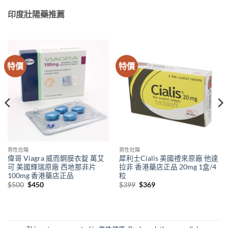
印度壯陽藥推薦
特價
特價
男性壯陽
男性壯陽
偉哥 Viagra 威而鋼膜衣錠 萬艾
犀利士Cialis 美國禮來原廠 他達
可 美國輝瑞原廠 西地那非片
拉非 香港藥店正品 20mg 1盒/4
100mg 香港藥店正品
粒
Original
Current
Original
Current
$
500
$
450
$
399
$
369
price
price
price
price
was:
is:
was:
is:
$500.
$450.
$399.
$369.