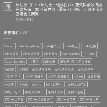
合
度
得
犀利士（Cialis 犀利士，他達拉非）起效與藥效持續
28
片
必
及
7 月
完整指南：30 分鐘見效、最長 36 小時、正確用法與
雙
利
樂
效
香港合法購買
勁
威
犀
在
POXET-
留言功能已關閉
壯
利
〈犀
60（達
哪
士
利
泊
裡
效
士
西
熱點關注HOT
買？
果
（Cialis
汀
年
怎
犀
Dapoxetine）
齡
麼
利
副
從
樣？
Cialis
Cialis HongKong
Cialis副作用
Cialis吃法
Cialis官網
士，
作
來
副
他
用
不
Cialis效果
Cialis說明書
Cialis香港
Hamer candy
P-Force
作
達
全
是
用
拉
解
性
Super Tadarise
人參糖
印度偉哥
印度必利勁香港哪裡買
大
非）
析：
福
嗎？〉
起
常
威而鋼
必利勁
必利勁副作用
必利勁屈臣氏
必利勁效果
的
中
效
見
終
與
必利勁用法
必利勁邊度買
必利勁香港藥房
必利吉
悍馬紅糖
反
點〉
藥
應、
中
汗馬糖
漢馬糖
犀利士
犀利士20mg
犀利士副作用
效
發
持
生
犀利士吃法
犀利士屈臣氏
犀利士效果
犀利士藥店
續
率〉
完
中
犀利士說明書
犀利士超級雙效片
犀利士邊度買
犀利士香港買
整
指