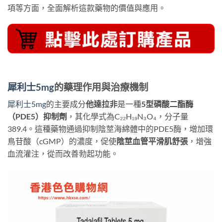
項等方面，全面解析這款藥物的價值與應用。
犀利士5mg
的藥理作用與治療機制
犀利士5mg
的主要成分
他達拉非
是一種
5型磷酸二酯酶
（PDE5）抑制劑
，其化學式為C₂₂H₁₉N₃O₄，分子量
389.4。這種藥物通過抑制陰莖海綿體中的PDE5酶，增加環
鳥苷酸（cGMP）的濃度，促使
陰莖血管平滑肌舒張
，增強
血流灌注，從而改善勃起功能。