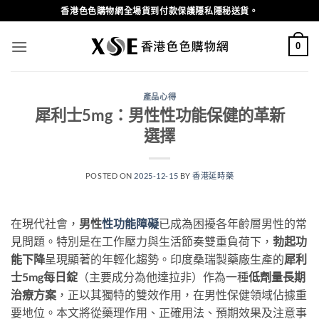
Skip
香港色色購物網全場貨到付款保護隱私隱秘送貨。
to
content
0
產品心得
犀利士5mg：男性性功能保健的革新
選擇
POSTED ON
2025-12-15
BY
香港延時藥
在現代社會，​
男性
性功能障礙
已成為困擾各年齡層男性的常
見問題。特別是在工作壓力與生活節奏雙重負荷下，​
勃起功
能下降
呈現顯著的年輕化趨勢。印度桑瑞製藥廠生產的
犀利
士5mg每日錠
​（主要成分為他達拉非）作為一種
低劑量長期
治療方案
，正以其獨特的雙效作用，在男性保健領域佔據重
要地位。本文將從藥理作用、正確用法、預期效果及注意事