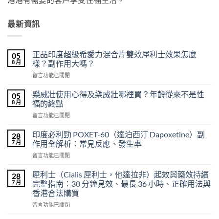
最新資訊
正品印度超級希愛力混合片雙效犀利士效果怎麼
05
8 月
樣？副作用大嗎？
在
留言功能已關閉
〈正
品
樂威壯使用心得及樂威壯哪裡買？年齡從來不是性
05
印
8 月
福的終點
度
在
留言功能已關閉
超
〈樂
級
威
希
印度必利勁 POXET-60（達泊西汀 Dapoxetine）副
28
壯
愛
7 月
作用全解析：常見反應、發生率
使
力
在
留言功能已關閉
用
混
〈印
心
合
度
得
犀利士（Cialis 犀利士，他達拉非）起效與藥效持續
28
片
必
及
7 月
完整指南：30 分鐘見效、最長 36 小時、正確用法與
雙
利
樂
效
香港合法購買
勁
威
犀
在
POXET-
留言功能已關閉
壯
利
〈犀
60（達
哪
士