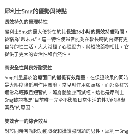
犀利士5mg的優勢與特點
長效持久的藥理特性
犀利士5mg的最大優勢在於其
長達36小時的藥效持續時間
，
被稱為”週末丸”。這一特性使患者能夠在較長時間內擁有更
自發的性生活，大大減輕了心理壓力。與短效藥物相比，它
提供了更大的靈活性和自然性。
高安全性與良好耐受性
5mg劑量屬於
治療窗口的最低有效劑量
，在保證效果的同時
最大限度降低副作用風險。常見副作用如頭痛、面部潮紅等
通常為
輕微且短暫
的，隨身體適應而減輕。這也是犀利士
5mg被認為是”目前唯一完全不影響日常生活的性功能障礙
藥品”的原因。
雙效合一的綜合效益
對於同時有勃起功能障礙和攝護腺問題的男性，犀利士5mg