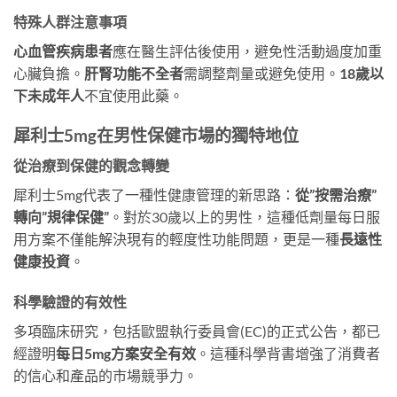
特殊人群注意事項
心血管疾病患者
應在醫生評估後使用，避免性活動過度加重
心臟負擔。​
肝腎功能不全者
需調整劑量或避免使用。​
18歲以
下未成年人
不宜使用此藥。
犀利士5mg在男性保健市場的獨特地位
從治療到保健的觀念轉變
犀利士5mg代表了一種性健康管理的新思路：​
從”按需治療”
轉向”規律保健”​
。對於30歲以上的男性，這種低劑量每日服
用方案不僅能解決現有的輕度性功能問題，更是一種
長遠性
健康投資
​。
科學驗證的有效性
多項臨床研究，包括歐盟執行委員會(EC)的正式公告，都已
經證明
每日5mg方案安全有效
​。這種科學背書增強了消費者
的信心和產品的市場競爭力。