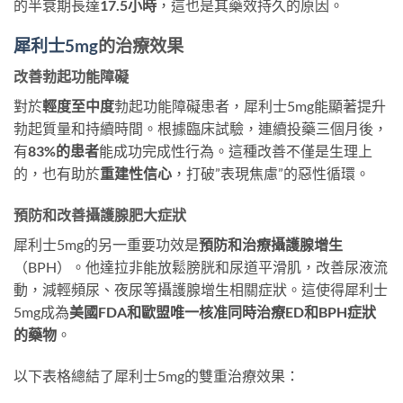
的半衰期長達
17.5小時
，這也是其藥效持久的原因。
犀利士5mg
的治療效果
改善勃起功能障礙
對於
輕度至中度
勃起功能障礙患者，犀利士5mg能顯著提升
勃起質量和持續時間。根據臨床試驗，連續投藥三個月後，
有
83%的患者
能成功完成性行為。這種改善不僅是生理上
的，也有助於
重建性信心
，打破”表現焦慮”的惡性循環。
預防和改善攝護腺肥大症狀
犀利士5mg的另一重要功效是
預防和治療攝護腺增生
（BPH）。他達拉非能放鬆膀胱和尿道平滑肌，改善尿液流
動，減輕頻尿、夜尿等攝護腺增生相關症狀。這使得犀利士
5mg成為
美國FDA和歐盟唯一核准同時治療ED和BPH症狀
的藥物
​。
以下表格總結了犀利士5mg的雙重治療效果：