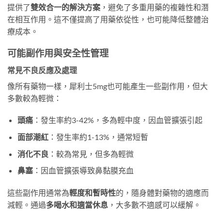
提供了
雙效合一的解決方案
，避免了多重用藥的複雜性和潛
在相互作用。這不僅提高了用藥依從性，也可能降低整體治
療成本。
可能副作用與安全性管理
常見不良反應及處理
像所有藥物一樣，犀利士5mg也可能產生一些副作用，但大
多數較為輕微：
頭痛
​：發生率約3-42%，多為輕中度，因血管擴張引起
面部潮紅
​：發生率約1-13%，通常短暫
消化不良
​：較為常見，但多為輕微
鼻塞
​：因血管擴張導致鼻黏膜充血
這些副作用通常為
輕度和暫時性
的，隨身體對藥物的適應而
減輕。通過
多喝水和適當休息
，大多數不適感可以緩解。