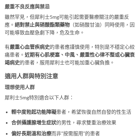
嚴重不良反應與禁忌
雖然罕見，但犀利士5mg可能引起需要醫療關注的嚴重反
應。​
絕對禁止與硝酸酯類藥物
​（如硝酸甘油）同時使用，因
可能導致血壓急劇下降，危及生命。
有
嚴重心血管疾病史
的患者應謹慎使用，特別是不穩定心絞
痛患者。​
近期有心肌梗塞、中風、嚴重性心律不整或心臟衰
竭病史
的患者，服用犀利士也可能加重心臟負擔。
適用人群與特別注意
理想使用人群
犀利士5mg特別適合以下人群：
輕中度勃起功能障礙
患者，希望恢復自然自發的性生活
合併攝護腺增生症狀
的男性，尋求雙重治療效果
偏好長期溫和治療
而非”按需服用”的患者