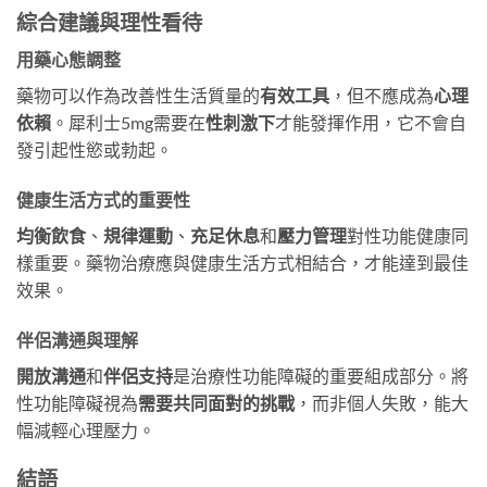
綜合建議與理性看待
用藥心態調整
藥物可以作為改善性生活質量的
有效工具
，但不應成為
心理
依賴
。犀利士5mg需要在
性刺激下
才能發揮作用，它不會自
發引起性慾或勃起。
健康生活方式的重要性
均衡飲食
、
規律運動
、
充足休息
和
壓力管理
對性功能健康同
樣重要。藥物治療應與健康生活方式相結合，才能達到最佳
效果。
伴侶溝通與理解
開放溝通
和
伴侶支持
是治療性功能障礙的重要組成部分。將
性功能障礙視為
需要共同面對的挑戰
，而非個人失敗，能大
幅減輕心理壓力。
結語