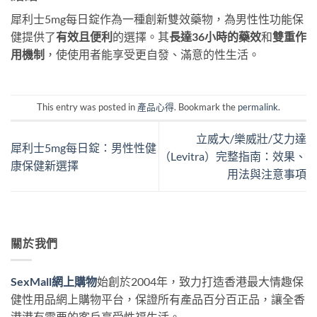
犀利士5mg每日錠作為一種創新雙效藥物，為男性性功能保
健提供了
有效且便利
的選擇。其
長達36小時的藥效
和
雙重作
用機制
，使使用者能享受更自發、滿意的性生活。
This entry was posted in
產品心得
. Bookmark the
permalink
.
立威大/樂威壯/艾力達
犀利士5mg每日錠：男性性健
（Levitra）完整指南：效果、
康保健新選擇
用法與注意事項
關於我們
SexMall網上購物
始創於2004年，致力打造香港最大情趣保
健性用品網上購物平台，保證所有產品百分百正品，讓全香
港港有需要的客戶享受性福生活。