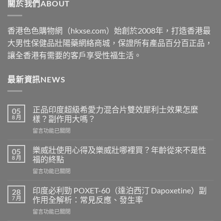
關於我們ABOUT
$2500
香港色色購物網（hkxse.com）始創於2008年，打造香港最
大男性保健品壯陽藥網絡商城，保證所有產品百分百正品，
讓全香港有需要的客戶享受性福生活。
最新資訊NEWS
正品印度超級希愛力混合片雙效犀利士效果怎麼
05
8 月
樣？副作用大嗎？
在
留言功能已關閉
〈正
品
樂威壯使用心得及樂威壯哪裡買？年齡從來不是性
05
印
8 月
福的終點
度
在
留言功能已關閉
超
〈樂
級
威
希
印度必利勁 POXET-60（達泊西汀 Dapoxetine）副
28
壯
愛
7 月
作用全解析：常見反應、發生率
使
力
在
留言功能已關閉
用
混
〈印
心