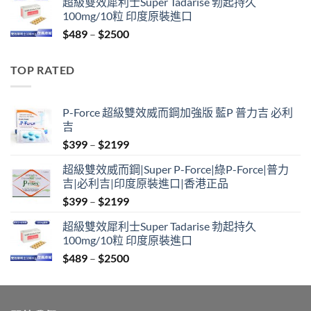
超級雙效犀利士Super Tadarise 勃起持久
$799
100mg/10粒 印度原裝進口
through
Price
$
489
–
$
2500
$2099
range:
$489
TOP RATED
through
$2500
P-Force 超級雙效威而鋼加強版 藍P 普力吉 必利
吉
Price
$
399
–
$
2199
range:
超級雙效威而鋼|Super P-Force|綠P-Force|普力
$399
吉|必利吉|印度原裝進口|香港正品
through
Price
$
399
–
$
2199
$2199
range:
超級雙效犀利士Super Tadarise 勃起持久
$399
100mg/10粒 印度原裝進口
through
Price
$
489
–
$
2500
$2199
range:
$489
through