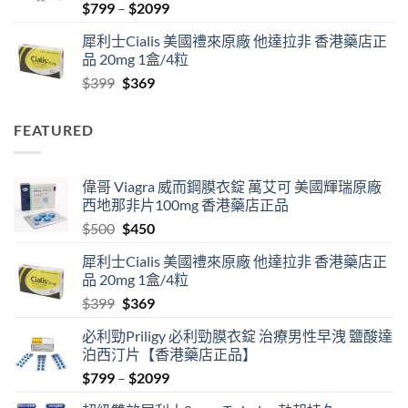
Price
$
799
–
$
2099
range:
犀利士Cialis 美國禮來原廠 他達拉非 香港藥店正
$799
品 20mg 1盒/4粒
through
Original
Current
$
399
$
369
$2099
price
price
was:
is:
FEATURED
$399.
$369.
偉哥 Viagra 威而鋼膜衣錠 萬艾可 美國輝瑞原廠
西地那非片100mg 香港藥店正品
Original
Current
$
500
$
450
price
price
犀利士Cialis 美國禮來原廠 他達拉非 香港藥店正
was:
is:
品 20mg 1盒/4粒
$500.
$450.
Original
Current
$
399
$
369
price
price
必利勁Priligy 必利勁膜衣錠 治療男性早洩 鹽酸達
was:
is:
泊西汀片【香港藥店正品】
$399.
$369.
Price
$
799
–
$
2099
range: