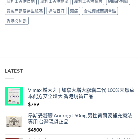
犀利士香港官網
犀利士香港網購
犀利士香港藥房
網購必利勁
中
長
36
買威而鋼要醫生紙嗎
達泊西汀
頭痛
食咗假威而鋼會點
小
時、
香港必利勁
正
確
用
法
與
香
港
合
法
LATEST
購
買〉
中
Vimax 增大丸|| 加拿大增大膠囊二代 100%天然草
本配方安全增大 香港現貨正品
$
799
昂斯妥凝膠 Androgel 50mg 男性荷爾蒙補充療法
專用 台灣現貨正品
$
4500