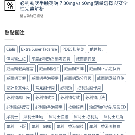
利
泊
必利勁吃半顆夠嗎？30mg vs 60mg 劑量選擇與安全
裡
06
效
士
西
買？
7 月
性完整解析
果
（Cialis
汀
年
怎
在
留言功能已關閉
犀
Dapoxetine）
齡
麼
〈必
利
副
從
樣？
利
士，
作
來
副
勁
熱點關注
他
用
不
作
吃
達
全
是
用
半
拉
解
性
大
顆
非）
析：
福
Cialis
Extra Super Tadarise
PDE5抑制劑
他達拉非
嗎？〉
夠
起
常
的
中
嗎？
效
見
偉哥醫生紙
印度必利勁香港哪裡買
威而鋼假藥
終
30mg
與
反
點〉
vs
藥
應、
威而鋼假藥危害
威而鋼假貨
威而鋼冒牌
威而鋼正品定假冒
中
60mg
效
發
劑
威而鋼真假
威而鋼香港藥房
威而鋼點分真假
威而鋼點驗真偽
持
生
量
續
率〉
選
家計會買偉哥
常見副作用
必利勁
必利勁副作用
完
中
擇
整
必利勁屈臣氏
必利勁效果
必利勁有效
必利勁用法
與
指
安
南：
必利勁邊度買
必利勁香港藥房
按需服用
治療勃起功能障礙ED
全
30
性
分
犀利士
犀利士lihkg
犀利士價錢
犀利士 必利勁
犀利士旺角
完
鐘
整
見
犀利士正版
犀利士網購
犀利士香港價錢
犀利士香港哪裡買
解
效、
析〉
最