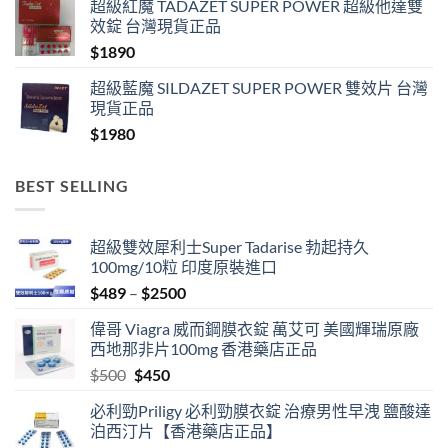
超級紅魔 TADAZET SUPER POWER 超級他達雙
效錠 台灣現貨正品
$
1890
超級藍魔 SILDAZET SUPER POWER 雙效片 台灣
現貨正品
$
1980
BEST SELLING
超級雙效犀利士Super Tadarise 勃起持久
100mg/10粒 印度原裝進口
Price
$
489
–
$
2500
range:
偉哥 Viagra 威而鋼膜衣錠 萬艾可 美國輝瑞原廠
$489
西地那非片100mg 香港藥店正品
through
Original
Current
$
500
$
450
$2500
price
price
必利勁Priligy 必利勁膜衣錠 治療男性早洩 鹽酸達
was:
is:
泊西汀片【香港藥店正品】
$500.
$450.