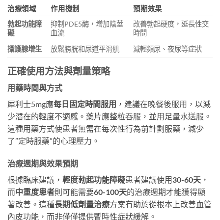
治療領域
作用機制
預期效果
勃起功能障
抑制PDE5酶，增加陰莖
改善勃起硬度，延長性交
礙
血流
時間
攝護腺增生
放鬆膀胱和尿道平滑肌
減輕頻尿、夜尿等症狀
正確使用方法與劑量策略
用藥時間與方式
犀利士5mg應
每日固定時間服用
，建議在晚餐後服用，以減
少潛在的輕度不適感。藥片應整粒吞服，並用足量水送服。
這種用藥方式使患者無需在每次性行為前計劃服藥，減少
了”定時服藥”的心理壓力。
治療週期與效果預期
根據臨床建議，​
輕度勃起功能障礙
患者建議使用
30-60天
，
而
中重度患者
則可能需要
60-100天
的治療週期才能獲得顯
著改善。這種
長期低劑量治療
方案有助於從根本上改善血管
內皮功能，而非僅僅提供暫時性症狀緩解。