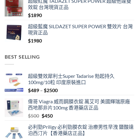
超級紅魔 TADAZET SUPER POWER 超級他達雙
效錠 台灣現貨正品
$
1890
超級藍魔 SILDAZET SUPER POWER 雙效片 台灣
現貨正品
$
1980
BEST SELLING
超級雙效犀利士Super Tadarise 勃起持久
100mg/10粒 印度原裝進口
Price
$
489
–
$
2500
range:
偉哥 Viagra 威而鋼膜衣錠 萬艾可 美國輝瑞原廠
$489
西地那非片100mg 香港藥店正品
through
Original
Current
$
500
$
450
$2500
price
price
必利勁Priligy 必利勁膜衣錠 治療男性早洩 鹽酸達
was:
is:
泊西汀片【香港藥店正品】
$500.
$450.