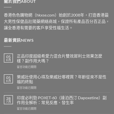
關於我們ABOUT
$2500
香港色色購物網（hkxse.com）始創於2008年，打造香港最
大男性保健品壯陽藥網絡商城，保證所有產品百分百正品，
讓全香港有需要的客戶享受性福生活。
最新資訊NEWS
正品印度超級希愛力混合片雙效犀利士效果怎麼
05
8 月
樣？副作用大嗎？
在
留言功能已關閉
〈正
品
樂威壯使用心得及樂威壯哪裡買？年齡從來不是性
05
印
8 月
福的終點
度
在
留言功能已關閉
超
〈樂
級
威
希
印度必利勁 POXET-60（達泊西汀 Dapoxetine）副
28
壯
愛
7 月
作用全解析：常見反應、發生率
使
力
在
留言功能已關閉
用
混
〈印
心