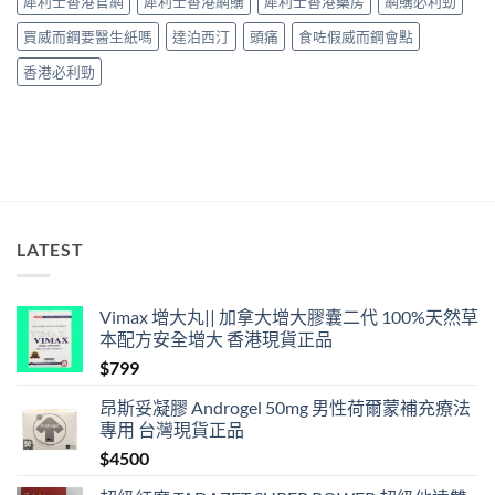
犀利士香港官網
犀利士香港網購
犀利士香港藥房
網購必利勁
中
長
36
買威而鋼要醫生紙嗎
達泊西汀
頭痛
食咗假威而鋼會點
小
時、
香港必利勁
正
確
用
法
與
香
港
合
法
LATEST
購
買〉
中
Vimax 增大丸|| 加拿大增大膠囊二代 100%天然草
本配方安全增大 香港現貨正品
$
799
昂斯妥凝膠 Androgel 50mg 男性荷爾蒙補充療法
專用 台灣現貨正品
$
4500