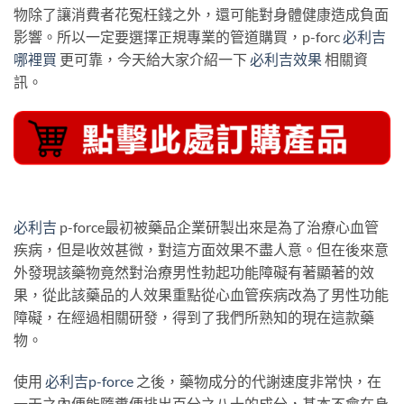
物除了讓消費者花冤枉錢之外，還可能對身體健康造成負面
影響。所以一定要選擇正規專業的管道購買，p-forc
必利吉
哪裡買
更可靠，今天給大家介紹一下
必利吉效果
相關資
訊。
必利吉
p-force最初被藥品企業研製出來是為了治療心血管
疾病，但是收效甚微，對這方面效果不盡人意。但在後來意
外發現該藥物竟然對治療男性勃起功能障礙有著顯著的效
果，從此該藥品的人效果重點從心血管疾病改為了男性功能
障礙，在經過相關研發，得到了我們所熟知的現在這款藥
物。
使用
必利吉p-force
之後，藥物成分的代謝速度非常快，在
一天之內便能隨糞便排出百分之八十的成分，基本不會在身