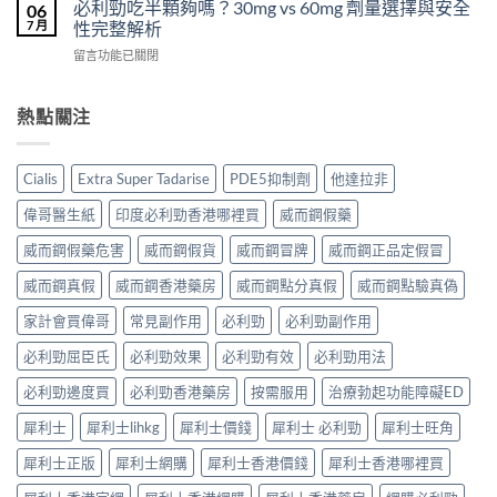
利
泊
必利勁吃半顆夠嗎？30mg vs 60mg 劑量選擇與安全
裡
06
效
士
西
買？
7 月
性完整解析
果
（Cialis
汀
年
怎
在
留言功能已關閉
犀
Dapoxetine）
齡
麼
〈必
利
副
從
樣？
利
士，
作
來
副
勁
熱點關注
他
用
不
作
吃
達
全
是
用
半
拉
解
性
大
顆
非）
析：
福
Cialis
Extra Super Tadarise
PDE5抑制劑
他達拉非
嗎？〉
夠
起
常
的
中
嗎？
效
見
偉哥醫生紙
印度必利勁香港哪裡買
威而鋼假藥
終
30mg
與
反
點〉
vs
藥
應、
威而鋼假藥危害
威而鋼假貨
威而鋼冒牌
威而鋼正品定假冒
中
60mg
效
發
劑
威而鋼真假
威而鋼香港藥房
威而鋼點分真假
威而鋼點驗真偽
持
生
量
續
率〉
選
家計會買偉哥
常見副作用
必利勁
必利勁副作用
完
中
擇
整
必利勁屈臣氏
必利勁效果
必利勁有效
必利勁用法
與
指
安
南：
必利勁邊度買
必利勁香港藥房
按需服用
治療勃起功能障礙ED
全
30
性
分
犀利士
犀利士lihkg
犀利士價錢
犀利士 必利勁
犀利士旺角
完
鐘
整
見
犀利士正版
犀利士網購
犀利士香港價錢
犀利士香港哪裡買
解
效、
析〉
最