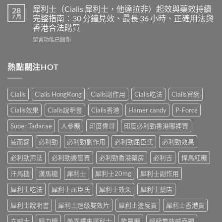
合
度
得
犀利士（Cialis 犀利士，他達拉非）起效與藥效持續
28
片
必
及
7 月
完整指南：30 分鐘見效、最長 36 小時、正確用法與
雙
利
樂
效
香港合法購買
勁
威
犀
在
POXET-
留言功能已關閉
壯
利
〈犀
60（達
哪
士
利
泊
裡
效
士
西
熱點關注HOT
買？
果
（Cialis
汀
年
怎
犀
Dapoxetine）
齡
麼
利
副
從
樣？
Cialis
Cialis HongKong
Cialis副作用
Cialis吃法
Cialis官網
士，
作
來
副
他
用
不
Cialis效果
Cialis說明書
Cialis香港
Hamer candy
P-Force
作
達
全
是
用
拉
解
性
Super Tadarise
人參糖
印度偉哥
印度必利勁香港哪裡買
大
非）
析：
福
嗎？〉
起
常
威而鋼
必利勁
必利勁副作用
必利勁屈臣氏
必利勁效果
的
中
效
見
終
與
必利勁用法
必利勁邊度買
必利勁香港藥房
必利吉
悍馬紅糖
反
點〉
藥
應、
中
汗馬糖
漢馬糖
犀利士
犀利士20mg
犀利士副作用
效
發
持
生
犀利士吃法
犀利士屈臣氏
犀利士效果
犀利士藥店
續
率〉
完
中
犀利士說明書
犀利士超級雙效片
犀利士邊度買
犀利士香港買
整
指
立威大
精力糖
美國禮來犀利士
能量糖
超級雙效威而鋼