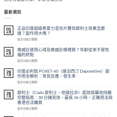
最新資訊
正品印度超級希愛力混合片雙效犀利士效果怎麼
05
8 月
樣？副作用大嗎？
在
留言功能已關閉
〈正
品
樂威壯使用心得及樂威壯哪裡買？年齡從來不是性
05
印
8 月
福的終點
度
在
留言功能已關閉
超
〈樂
級
威
希
印度必利勁 POXET-60（達泊西汀 Dapoxetine）副
28
壯
愛
7 月
作用全解析：常見反應、發生率
使
力
在
留言功能已關閉
用
混
〈印
心
合
度
得
犀利士（Cialis 犀利士，他達拉非）起效與藥效持續
28
片
必
及
7 月
完整指南：30 分鐘見效、最長 36 小時、正確用法與
雙
利
樂
效
香港合法購買
勁
威
犀
在
POXET-
留言功能已關閉
壯
利
〈犀
60（達
哪
士