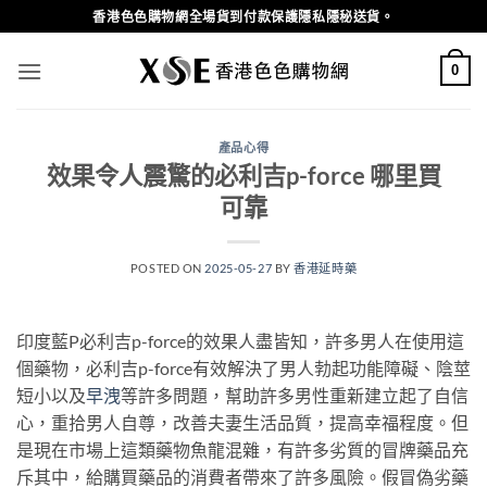
Skip
香港色色購物網全場貨到付款保護隱私隱秘送貨。
to
content
0
產品心得
效果令人震驚的必利吉p-force 哪里買
可靠
POSTED ON
2025-05-27
BY
香港延時藥
印度藍P必利吉p-force的效果人盡皆知，許多男人在使用這
個藥物，必利吉p-force有效解決了男人勃起功能障礙、陰莖
短小以及
早洩
等許多問題，幫助許多男性重新建立起了自信
心，重拾男人自尊，改善夫妻生活品質，提高幸福程度。但
是現在市場上這類藥物魚龍混雜，有許多劣質的冒牌藥品充
斥其中，給購買藥品的消費者帶來了許多風險。假冒偽劣藥