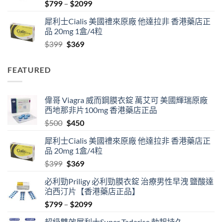
Price
$
799
–
$
2099
range:
犀利士Cialis 美國禮來原廠 他達拉非 香港藥店正
$799
品 20mg 1盒/4粒
through
Original
Current
$
399
$
369
$2099
price
price
was:
is:
FEATURED
$399.
$369.
偉哥 Viagra 威而鋼膜衣錠 萬艾可 美國輝瑞原廠
西地那非片100mg 香港藥店正品
Original
Current
$
500
$
450
price
price
犀利士Cialis 美國禮來原廠 他達拉非 香港藥店正
was:
is:
品 20mg 1盒/4粒
$500.
$450.
Original
Current
$
399
$
369
price
price
必利勁Priligy 必利勁膜衣錠 治療男性早洩 鹽酸達
was:
is:
泊西汀片【香港藥店正品】
$399.
$369.
Price
$
799
–
$
2099
range:
超級雙效犀利士Super Tadarise 勃起持久