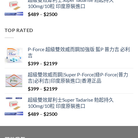
$799
100mg/10粒 印度原裝進口
through
Price
$
489
–
$
2500
$2099
range:
$489
TOP RATED
through
$2500
P-Force 超級雙效威而鋼加強版 藍P 普力吉 必利
吉
Price
$
399
–
$
2199
range:
超級雙效威而鋼|Super P-Force|綠P-Force|普力
$399
吉|必利吉|印度原裝進口|香港正品
through
Price
$
399
–
$
2199
$2199
range:
超級雙效犀利士Super Tadarise 勃起持久
$399
100mg/10粒 印度原裝進口
through
Price
$
489
–
$
2500
$2199
range:
$489
through