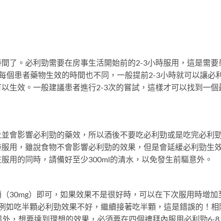
間了。必利勁需要在房事生活開始前的2-3小時服用，這是需要
以每個患者藥物生效的時間也不同，一般提前2-3小時就可以讓必
以生效。一般建議患者進行2-3次的嘗試，這樣才可以找到一個
吐並會影響必利勁的藥效，所以酒後不要吃必利勁或是吃完必利
時服用，雖說食物不會影響必利勁的效果，但是會延緩必利勁生
服用的同時，請備好至少300ml的清水，以免發生前驅意外。
（30mg）即可，如果效果不是很好時，可以在下次服用時增加
藥；例如吃半顆必利勁效果不好，繼續接著吃半顆，這是錯誤的！相
另外，想要達到理想的效果，必須要在四個禮拜內服用必利勁6-8