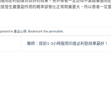
過服用必利勁達到良好的效果。另外患者一定記得不要超量服用
但是發生嚴重副作用的概率卻會比正常劑量要大，所以患者一定
 posted in
產品心得
. Bookmark the
permalink
.
醫師：提前1-3小時服用印度必利勁效果最好！