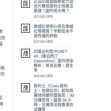
正品印度超級希愛力混
05
8 月
合片雙效犀利士效果怎
麼樣？副作用大嗎？
在
留言功能已關閉
〈正
品
樂威壯使用心得及樂威
05
印
8 月
壯哪裡買？年齡從來不
患
度
是性福的終點
利勁
超
在
級
留言功能已關閉
最
〈樂
希
威
愛
印度必利勁 POXET-
28
壯
力
7 月
60（達泊西汀
使
混
Dapoxetine）副作用全
用
合
解析：常見反應、發生
心
勁後
片
率
得
雙
效的
及
效
在
留言功能已關閉
樂
犀
〈印
威
利
度
犀利士（Cialis 犀利
28
壯
士
必
7 月
士，他達拉非）起效與
哪
效
利
藥效持續完整指南：30
裡
果
至
勁
分鐘見效、最長 36 小
買？
怎
POXET-
隔
時、正確用法與香港合
年
麼
60（達
法購買
齡
樣？
泊