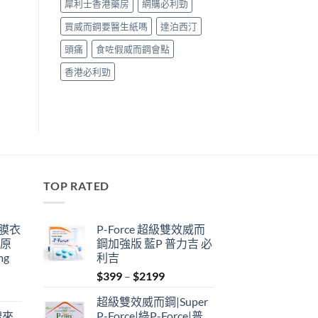
犀利士香港藥房
網購必利勁
買威而鋼要醫生紙嗎
達泊西汀
頭痛
食咗假威而鋼會點
香港必利勁
TOP RATED
鋼膜衣
P-Force 超級雙效威而
瑞原
鋼加強版 藍P 普力吉 必
mg
利吉
Price
$
399
–
$
2199
range:
超級雙效威而鋼|Super
$399
禮來
P-Force|綠P-Force|普