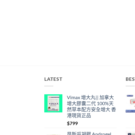
LATEST
BES
Vimax 增大丸|| 加拿大
增大膠囊二代 100%天
然草本配方安全增大 香
港現貨正品
$
799
昂斯妥凝膠 Androgel