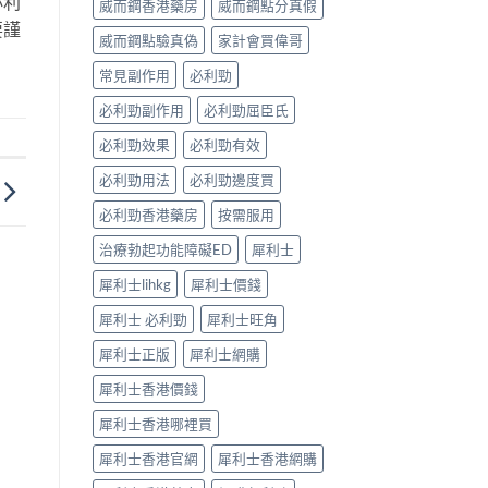
必利
威而鋼香港藥房
威而鋼點分真假
完
見
要謹
整
效、
威而鋼點驗真偽
家計會買偉哥
解
最
析〉
長
常見副作用
必利勁
中
36
小
必利勁副作用
必利勁屈臣氏
時、
正
必利勁效果
必利勁有效
確
用
必利勁用法
必利勁邊度買
法
必利勁香港藥房
按需服用
與
香
治療勃起功能障礙ED
犀利士
港
合
犀利士lihkg
犀利士價錢
法
購
犀利士 必利勁
犀利士旺角
買〉
中
犀利士正版
犀利士網購
犀利士香港價錢
犀利士香港哪裡買
犀利士香港官網
犀利士香港網購