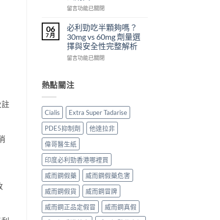
從
副
西
在
留言功能已關閉
來
作
汀
〈犀
不
用
Dapoxetine）
利
必利勁吃半顆夠嗎？
06
是
大
副
士
7 月
30mg vs 60mg 劑量選
性
嗎？〉
作
（Cialis
擇與安全性完整解析
福
中
用
犀
的
全
在
利
留言功能已關閉
終
解
〈必
士，
點〉
析：
利
他
中
常
勁
達
熱點關注
見
吃
拉
反
半
非）
及註
應、
顆
起
Cialis
Extra Super Tadarise
發
夠
效
生
嗎？
與
PDE5抑制劑
他達拉非
率〉
30mg
藥
消
中
vs
效
偉哥醫生紙
60mg
持
劑
續
印度必利勁香港哪裡買
量
完
選
威而鋼假藥
威而鋼假藥危害
整
擇
指
改
威而鋼假貨
威而鋼冒牌
與
南：
安
30
威而鋼正品定假冒
威而鋼真假
全
分
性
鐘