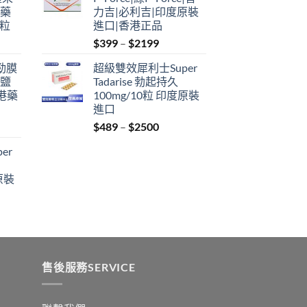
through
港藥
力吉|必利吉|印度原裝
$2199
4粒
進口|香港正品
Price
$
399
–
$
2199
range:
利勁膜
超級雙效犀利士Super
$399
 鹽
Tadarise 勃起持久
through
港藥
100mg/10粒 印度原裝
$2199
進口
Price
$
489
–
$
2500
:
range:
er
$489
ugh
through
原裝
9
$2500
:
ugh
0
售後服務SERVICE