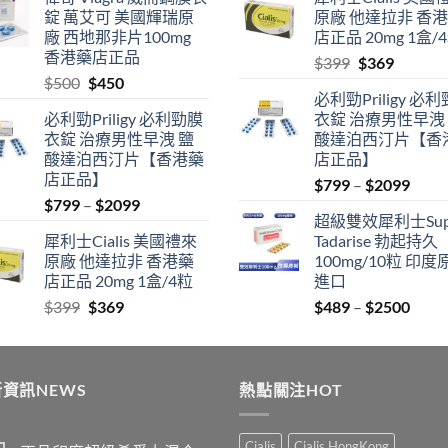
$489
was:
is:
錠 萬艾可 美國輝瑞原
原廠 他達拉非 香
through
$500.
$450.
廠 西地那非片100mg
店正品 20mg 1盒/
$2500
香港藥店正品
Original
Current
$
399
$
369
Original
Current
$
500
$
450
price
price
必利勁Priligy 必
price
price
was:
is:
必利勁Priligy 必利勁膜
衣錠 治療男性早洩
was:
is:
$399.
$369.
衣錠 治療男性早洩 鹽
酸達泊西汀片【香
$500.
$450.
酸達泊西汀片【香港藥
店正品】
店正品】
Price
$
799
–
$
2099
Price
$
799
–
$
2099
range
超級雙效犀利士Sup
range:
$799
犀利士Cialis 美國禮來
Tadarise 勃起持久
$799
thro
原廠 他達拉非 香港藥
100mg/10粒 印度
through
$209
店正品 20mg 1盒/4粒
進口
$2099
Original
Current
Price
$
399
$
369
$
489
–
$
2500
price
price
range
was:
is:
$489
$399.
$369.
thro
資訊NEWS
熱點關注HOT
$250
Cialis
Cialis HongKong