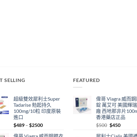
T SELLING
FEATURED
超級雙效犀利士Super
偉哥 Viagra 威而
Tadarise 勃起持久
錠 萬艾可 美國輝
100mg/10粒 印度原裝
廠 西地那非片100
進口
香港藥店正品
Price
Original
Current
$
489
–
$
2500
$
500
$
450
range:
price
price
偉哥 Viagra 威而鋼膜衣
犀利士Cialis 美國