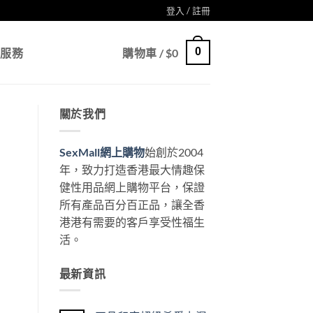
登入 / 註冊
0
戶服務
購物車 /
$
0
關於我們
SexMall網上購物
始創於2004
年，致力打造香港最大情趣保
健性用品網上購物平台，保證
所有產品百分百正品，讓全香
港港有需要的客戶享受性福生
活。
最新資訊