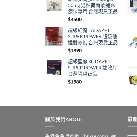
50mg 男性荷爾蒙補充
療法專用 台灣現貨正品
$
4500
超級紅魔 TADAZET
SUPER POWER 超級他
達雙效錠 台灣現貨正品
$
1890
超級藍魔 SILDAZET
SUPER POWER 雙效片
台灣現貨正品
$
1980
關於我們ABOUT
最新
香港色色購物網（hkxse.com）始