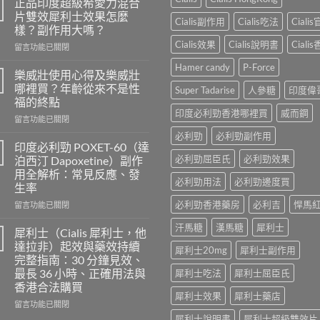
正品印度超級希愛力混合
片雙效犀利士效果怎麼
Cialis副作用
Cialis吃法
Ciali
樣？副作用大嗎？
Cialis效果
Cialis說明書
Ciali
在
留言功能已關閉
〈正
Hamer candy
P-Force
品
樂威壯使用心得及樂威壯
印
哪裡買？年齡從來不是性
Super Tadarise
人參糖
印度偉
度
福的終點
超
印度必利勁香港哪裡買
威而鋼
在
級
留言功能已關閉
〈樂
希
必利勁
必利勁副作用
威
愛
印度必利勁 POXET-60（達
壯
力
必利勁屈臣氏
必利勁效果
泊西汀 Dapoxetine）副作
使
混
用全解析：常見反應、發
用
合
必利勁用法
必利勁邊度買
生率
心
片
得
必利勁香港藥房
必利吉
悍馬
雙
在
留言功能已關閉
及
效
〈印
汗馬糖
漢馬糖
犀利士
樂
犀
度
犀利士（Cialis 犀利士，他
威
利
必
達拉非）起效與藥效持續
犀利士20mg
犀利士副作用
壯
士
利
完整指南：30 分鐘見效、
哪
效
勁
最長 36 小時、正確用法與
犀利士吃法
犀利士屈臣氏
裡
果
POXET-
香港合法購買
買？
怎
60（達
犀利士效果
犀利士藥店
年
麼
泊
在
留言功能已關閉
齡
樣？
西
〈犀
犀利士說明書
犀利士超級雙效片