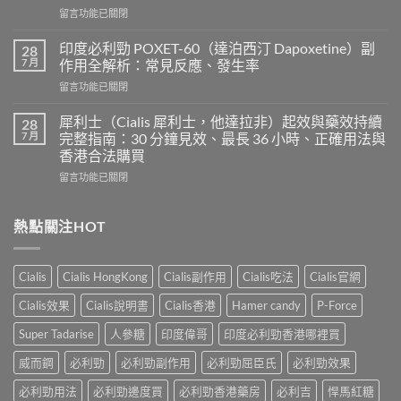
在
留言功能已關閉
超
〈樂
級
威
希
印度必利勁 POXET-60（達泊西汀 Dapoxetine）副
28
壯
愛
7 月
作用全解析：常見反應、發生率
使
力
在
留言功能已關閉
用
混
〈印
心
合
度
得
犀利士（Cialis 犀利士，他達拉非）起效與藥效持續
28
片
必
及
7 月
完整指南：30 分鐘見效、最長 36 小時、正確用法與
雙
利
樂
效
香港合法購買
勁
威
犀
在
POXET-
留言功能已關閉
壯
利
〈犀
60（達
哪
士
利
泊
裡
效
士
西
熱點關注HOT
買？
果
（Cialis
汀
年
怎
犀
Dapoxetine）
齡
麼
利
副
從
樣？
Cialis
Cialis HongKong
Cialis副作用
Cialis吃法
Cialis官網
士，
作
來
副
他
用
不
Cialis效果
Cialis說明書
Cialis香港
Hamer candy
P-Force
作
達
全
是
用
拉
解
性
Super Tadarise
人參糖
印度偉哥
印度必利勁香港哪裡買
大
非）
析：
福
嗎？〉
起
常
威而鋼
必利勁
必利勁副作用
必利勁屈臣氏
必利勁效果
的
中
效
見
終
與
必利勁用法
必利勁邊度買
必利勁香港藥房
必利吉
悍馬紅糖
反
點〉