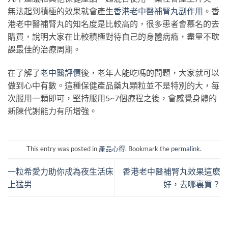
無法起到積極的效果就會產生
香港老中醫補腎丸副作用
。香
港老中醫補腎丸的知名度是比較高的，很多患者會慕名的去
購買，說明大家在比較積極對待自己的身體病癥，盡量不耽
誤最佳的治療周期。
在了解了
老中醫評價
後，老年人能吃嗎的問題，大家就可以
做到心中有數。這種保健產品藥丸顆粒並不是特別的大，每
次服用一顆即可，堅持服用5~7個療程之後，會感覺身體的
新陳代謝能力有所增強。
This entry was posted in
產品心得
. Bookmark the
permalink
.
一粒希愛力助你成為夜生活床
香港老中醫補腎丸效果這麽
上猛男
好，去哪裏買？