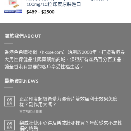
100mg/10粒 印度原裝進口
through
Price
$
489
–
$
2500
$2199
range:
$489
through
關於我們ABOUT
$2500
香港色色購物網（hkxse.com）始創於2008年，打造香港最
大男性保健品壯陽藥網絡商城，保證所有產品百分百正品，
讓全香港有需要的客戶享受性福生活。
最新資訊NEWS
正品印度超級希愛力混合片雙效犀利士效果怎麼
05
8 月
樣？副作用大嗎？
在
留言功能已關閉
〈正
品
樂威壯使用心得及樂威壯哪裡買？年齡從來不是性
05
印
8 月
福的終點
度