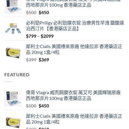
$489
西地那非片100mg 香港藥店正品
through
Original
Current
$
500
$
450
$2500
price
price
必利勁Priligy 必利勁膜衣錠 治療男性早洩 鹽酸達
was:
is:
泊西汀片【香港藥店正品】
$500.
$450.
Price
$
799
–
$
2099
range:
犀利士Cialis 美國禮來原廠 他達拉非 香港藥店正
$799
品 20mg 1盒/4粒
through
Original
Current
$
399
$
369
$2099
price
price
was:
is:
FEATURED
$399.
$369.
偉哥 Viagra 威而鋼膜衣錠 萬艾可 美國輝瑞原廠
西地那非片100mg 香港藥店正品
Original
Current
$
500
$
450
price
price
犀利士Cialis 美國禮來原廠 他達拉非 香港藥店正
was:
is:
品 20mg 1盒/4粒
$500.
$450.
Original
Current