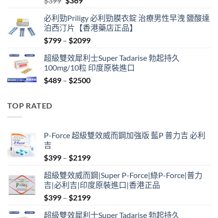
$
399
$
369
price
price
必利勁Priligy 必利勁膜衣錠 治療男性早洩 鹽酸達
was:
is:
泊西汀片【香港藥店正品】
$399.
$369.
Price
$
799
–
$
2099
range:
超級雙效犀利士Super Tadarise 勃起持久
$799
100mg/10粒 印度原裝進口
through
Price
$
489
–
$
2500
$2099
range:
$489
TOP RATED
through
$2500
P-Force 超級雙效威而鋼加強版 藍P 普力吉 必利
吉
Price
$
399
–
$
2199
range:
超級雙效威而鋼|Super P-Force|綠P-Force|普力
$399
吉|必利吉|印度原裝進口|香港正品
through
Price
$
399
–
$
2199
$2199
range:
超級雙效犀利士Super Tadarise 勃起持久
$399