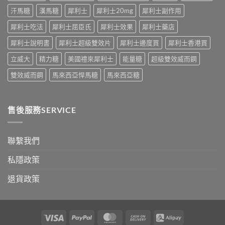
藥
應、
中
汗馬糖
漢馬糖
犀利士
犀利士20mg
犀利士副作用
效
發
持
生
犀利士吃法
犀利士屈臣氏
犀利士效果
犀利士藥店
續
率〉
完
中
犀利士說明書
犀利士超級雙效片
犀利士邊度買
犀利士香港買
整
指
立威大
精力糖
美國禮來犀利士
能量糖
超級雙效威而鋼
南：
30
雙效威而鋼
馬來西亞悍馬糖
馬來西亞糖
分
鐘
見
效、
售後服務SERVICE
最
長
36
小
聯繫我們
時、
正
私隱政策
確
用
退貨政策
法
與
香
港
合
Visa
PayPal
MasterCard
Cash
Alipay
法