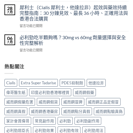
〈印
心
合
度
得
犀利士（Cialis 犀利士，他達拉非）起效與藥效持續
28
片
必
及
7 月
完整指南：30 分鐘見效、最長 36 小時、正確用法與
雙
利
樂
效
香港合法購買
勁
威
犀
在
POXET-
留言功能已關閉
壯
利
〈犀
60（達
哪
士
利
泊
必利勁吃半顆夠嗎？30mg vs 60mg 劑量選擇與安全
裡
06
效
士
西
買？
7 月
性完整解析
果
（Cialis
汀
年
怎
在
留言功能已關閉
犀
Dapoxetine）
齡
麼
〈必
利
副
從
樣？
利
士，
作
來
副
勁
熱點關注
他
用
不
作
吃
達
全
是
用
半
拉
解
性
大
顆
非）
析：
福
Cialis
Extra Super Tadarise
PDE5抑制劑
他達拉非
嗎？〉
夠
起
常
的
中
嗎？
效
見
偉哥醫生紙
印度必利勁香港哪裡買
威而鋼假藥
終
30mg
與
反
點〉
vs
藥
應、
威而鋼假藥危害
威而鋼假貨
威而鋼冒牌
威而鋼正品定假冒
中
60mg
效
發
劑
威而鋼真假
威而鋼香港藥房
威而鋼點分真假
威而鋼點驗真偽
持
生
量
續
率〉
選
家計會買偉哥
常見副作用
必利勁
必利勁副作用
完
中
擇
整
必利勁屈臣氏
必利勁效果
必利勁有效
必利勁用法
與
指