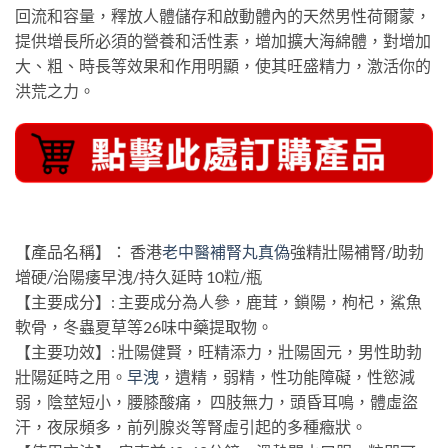
回流和容量，釋放人體儲存和啟動體內的天然男性荷爾蒙，
提供增長所必須的營養和活性素，增加擴大海綿體，對增加
大、粗、時長等效果和作用明顯，使其旺盛精力，激活你的
洪荒之力。
【產品名稱】： 香港
老中醫補腎丸真偽
強精壯陽補腎/助勃
增硬/治陽痿早洩/持久延時 10粒/瓶
【主要成分】: 主要成分為人參，鹿茸，鎖陽，枸杞，鯊魚
軟骨，冬蟲夏草等26味中藥提取物。
【主要功效】: 壯陽健賢，旺精添力，壯陽固元，男性助勃
壯陽延時之用。
早洩
，遺精，弱精，性功能障礙，性慾減
弱，陰莖短小，腰膝酸痛， 四肢無力，頭昏耳鳴，體虛盜
汗，夜尿頻多，前列腺炎等腎虛引起的多種癥狀。