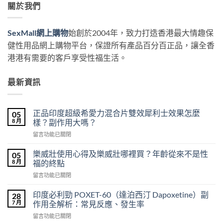
關於我們
SexMall網上購物
始創於2004年，致力打造香港最大情趣保
健性用品網上購物平台，保證所有產品百分百正品，讓全香
港港有需要的客戶享受性福生活。
最新資訊
正品印度超級希愛力混合片雙效犀利士效果怎麼
05
8 月
樣？副作用大嗎？
在
留言功能已關閉
〈正
品
樂威壯使用心得及樂威壯哪裡買？年齡從來不是性
05
印
8 月
福的終點
度
在
留言功能已關閉
超
〈樂
級
威
希
印度必利勁 POXET-60（達泊西汀 Dapoxetine）副
28
壯
愛
7 月
作用全解析：常見反應、發生率
使
力
在
留言功能已關閉
用
混