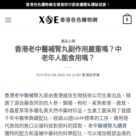
Skip
香港色色購物網全場貨到付款保護隱私隱秘送貨。
to
content
0
產品心得
香港老中醫補腎丸副作用嚴重嗎？中
老年人能食用嗎？
POSTED ON
2025-03-21
BY
香港延時藥
香港老中醫補腎丸
是由香港威信生物技術公司生產出品，精
選了源自藥食同宗的人參、鎖陽、枸杞、鯊魚軟骨、鹿茸、
冬蟲夏草等多種名貴天然中藥材珍品。生產工藝采用了我國
千年中醫學典藏配比，經過32道GMP標準的工序，運用現
代高效的進口尖端科技對原料的提取，
老中醫補腎丸購買
獨特的配方和溫補中藥材的科學配比，可以增加根部血液的