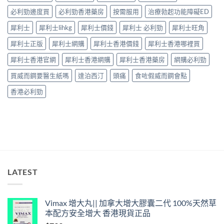
安
南：
必利勁邊度買
必利勁香港藥房
按需服用
治療勃起功能障礙ED
全
30
性
分
犀利士
犀利士lihkg
犀利士價錢
犀利士 必利勁
犀利士旺角
完
鐘
整
見
犀利士正版
犀利士網購
犀利士香港價錢
犀利士香港哪裡買
解
效、
析〉
最
犀利士香港官網
犀利士香港網購
犀利士香港藥房
網購必利勁
中
長
36
買威而鋼要醫生紙嗎
達泊西汀
頭痛
食咗假威而鋼會點
小
時、
香港必利勁
正
確
用
法
與
香
港
合
法
LATEST
購
買〉
中
Vimax 增大丸|| 加拿大增大膠囊二代 100%天然草
本配方安全增大 香港現貨正品