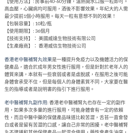
【使用方法】: 房事前40-60分鐘，溫熱開水口服一粒即可。
高血壓，心臟病均可服用，酒後不影響效果。年紀大的人需
最少提前1個小時服用。每天一粒有意想不到的效果！
【包裝容量】: 10粒/瓶
【使用期限】: 36個月
【技術支持】： 美國威達生物技術有限公司
【生產廠商】： 香港威信生物技術公司
香港老中醫補腎丸效果
是一種提升免疫力以及機體活力的保
健產品，適合於成年男女性進行服用，但是針對於老年人的
體質來講，本就有一些衰弱或者是虛脫感，在服用之後可能
身體會承受不住，但是每個人的身體素質不同，大家要在醫
生的指導或者是說明書的指引下進行服用。
老中醫補腎丸副作用
: 香港老中醫補腎丸也存在一定的副作
用，如果多次多量的進行服用，可能身體會有一定的依賴
性，而且中醫中藥的保健產品味道比較苦澀，舌苔一直會發
白或者是留有苦澀的口感，讓自己非常的困擾。老中醫補腎
丸不建議和其他保健產品一起混合使用，藥性會產生沖突，