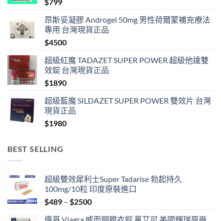
$
799
昂斯妥凝膠 Androgel 50mg 男性荷爾蒙補充療法
專用 台灣現貨正品
$
4500
超級紅魔 TADAZET SUPER POWER 超級他達雙
效錠 台灣現貨正品
$
1890
超級藍魔 SILDAZET SUPER POWER 雙效片 台灣
現貨正品
$
1980
BEST SELLING
超級雙效犀利士Super Tadarise 勃起持久
100mg/10粒 印度原裝進口
Price
$
489
–
$
2500
range:
偉哥 Viagra 威而鋼膜衣錠 萬艾可 美國輝瑞原廠