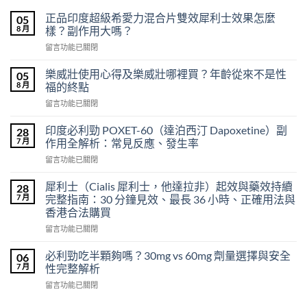
正品印度超級希愛力混合片雙效犀利士效果怎麼
05
8 月
樣？副作用大嗎？
在
留言功能已關閉
〈正
品
樂威壯使用心得及樂威壯哪裡買？年齡從來不是性
05
印
8 月
福的終點
度
在
留言功能已關閉
超
〈樂
級
威
希
印度必利勁 POXET-60（達泊西汀 Dapoxetine）副
28
壯
愛
7 月
作用全解析：常見反應、發生率
使
力
在
留言功能已關閉
用
混
〈印
心
合
度
得
犀利士（Cialis 犀利士，他達拉非）起效與藥效持續
28
片
必
及
7 月
完整指南：30 分鐘見效、最長 36 小時、正確用法與
雙
利
樂
效
香港合法購買
勁
威
犀
在
POXET-
留言功能已關閉
壯
利
〈犀
60（達
哪
士
利
泊
必利勁吃半顆夠嗎？30mg vs 60mg 劑量選擇與安全
裡
06
效
士
西
買？
7 月
性完整解析
果
（Cialis
汀
年
怎
在
留言功能已關閉
犀
Dapoxetine）
齡
麼
〈必
利
副
從
樣？