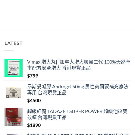
確
用
法
與
香
港
合
法
LATEST
購
買〉
中
Vimax 增大丸|| 加拿大增大膠囊二代 100%天然草
本配方安全增大 香港現貨正品
$
799
昂斯妥凝膠 Androgel 50mg 男性荷爾蒙補充療法
專用 台灣現貨正品
$
4500
超級紅魔 TADAZET SUPER POWER 超級他達雙
效錠 台灣現貨正品
$
1890