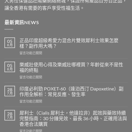
大男性保健品壯陽藥網絡商城，保證所有產品百分百正品，
讓全香港有需要的客戶享受性福生活。
最新資訊NEWS
正品印度超級希愛力混合片雙效犀利士效果怎麼
05
8 月
樣？副作用大嗎？
在
留言功能已關閉
〈正
品
樂威壯使用心得及樂威壯哪裡買？年齡從來不是性
05
印
8 月
福的終點
度
在
留言功能已關閉
超
〈樂
級
威
希
印度必利勁 POXET-60（達泊西汀 Dapoxetine）副
28
壯
愛
7 月
作用全解析：常見反應、發生率
使
力
在
留言功能已關閉
用
混
〈印
心
合
度
得
犀利士（Cialis 犀利士，他達拉非）起效與藥效持續
28
片
必
及
7 月
完整指南：30 分鐘見效、最長 36 小時、正確用法與
雙
利
樂
效
香港合法購買
勁
威
犀
在
POXET-
留言功能已關閉
壯