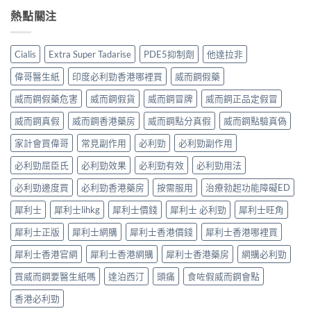
利
士，
作
來
副
勁
熱點關注
他
用
不
作
吃
達
全
是
用
半
拉
解
性
大
顆
非）
析：
福
Cialis
Extra Super Tadarise
PDE5抑制劑
他達拉非
嗎？〉
夠
起
常
的
中
嗎？
效
見
偉哥醫生紙
印度必利勁香港哪裡買
威而鋼假藥
終
30mg
與
反
點〉
vs
藥
應、
威而鋼假藥危害
威而鋼假貨
威而鋼冒牌
威而鋼正品定假冒
中
60mg
效
發
劑
威而鋼真假
威而鋼香港藥房
威而鋼點分真假
威而鋼點驗真偽
持
生
量
續
率〉
選
家計會買偉哥
常見副作用
必利勁
必利勁副作用
完
中
擇
整
必利勁屈臣氏
必利勁效果
必利勁有效
必利勁用法
與
指
安
南：
必利勁邊度買
必利勁香港藥房
按需服用
治療勃起功能障礙ED
全
30
性
分
犀利士
犀利士lihkg
犀利士價錢
犀利士 必利勁
犀利士旺角
完
鐘
整
見
犀利士正版
犀利士網購
犀利士香港價錢
犀利士香港哪裡買
解
效、
析〉
最
犀利士香港官網
犀利士香港網購
犀利士香港藥房
網購必利勁
中
長
36
買威而鋼要醫生紙嗎
達泊西汀
頭痛
食咗假威而鋼會點
小
時、
香港必利勁
正