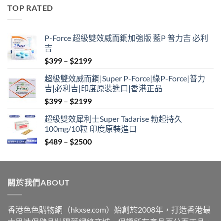
$489
TOP RATED
through
$2500
P-Force 超級雙效威而鋼加強版 藍P 普力吉 必利
吉
Price
$
399
–
$
2199
range:
超級雙效威而鋼|Super P-Force|綠P-Force|普力
$399
吉|必利吉|印度原裝進口|香港正品
through
Price
$
399
–
$
2199
$2199
range:
超級雙效犀利士Super Tadarise 勃起持久
$399
100mg/10粒 印度原裝進口
through
Price
$
489
–
$
2500
$2199
range:
$489
through
關於我們ABOUT
$2500
香港色色購物網（hkxse.com）始創於2008年，打造香港最