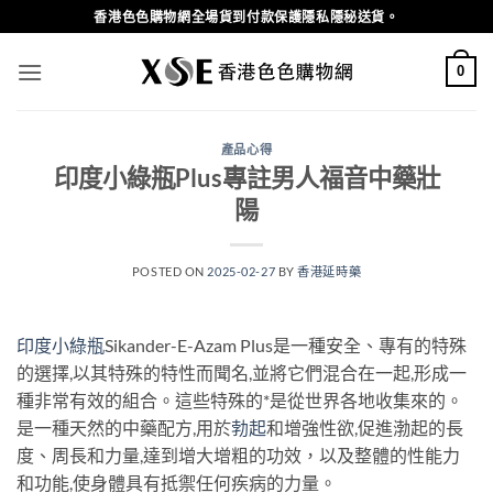
Skip
香港色色購物網全場貨到付款保護隱私隱秘送貨。
to
content
0
產品心得
印度小綠瓶Plus專註男人福音中藥壯
陽
POSTED ON
2025-02-27
BY
香港延時藥
印度小綠瓶
Sikander-E-Azam Plus是一種安全、專有的特殊
的選擇,以其特殊的特性而聞名,並將它們混合在一起,形成一
種非常有效的組合。這些特殊的*是從世界各地收集來的。
是一種天然的中藥配方,用於
勃起
和增強性欲,促進渤起的長
度、周長和力量,達到增大增粗的功效，以及整體的性能力
和功能,使身體具有抵禦任何疾病的力量。