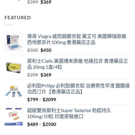
Original
Current
$
399
$
369
$2099
price
price
was:
is:
FEATURED
$399.
$369.
偉哥 Viagra 威而鋼膜衣錠 萬艾可 美國輝瑞原廠
西地那非片100mg 香港藥店正品
Original
Current
$
500
$
450
price
price
犀利士Cialis 美國禮來原廠 他達拉非 香港藥店正
was:
is:
品 20mg 1盒/4粒
$500.
$450.
Original
Current
$
399
$
369
price
price
必利勁Priligy 必利勁膜衣錠 治療男性早洩 鹽酸達
was:
is:
泊西汀片【香港藥店正品】
$399.
$369.
Price
$
799
–
$
2099
range:
超級雙效犀利士Super Tadarise 勃起持久
$799
100mg/10粒 印度原裝進口
through
Price
$
489
–
$
2500
$2099
range: