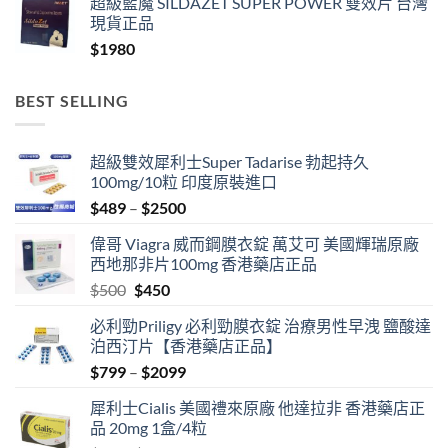
超級藍魔 SILDAZET SUPER POWER 雙效片 台灣
現貨正品
$
1980
BEST SELLING
超級雙效犀利士Super Tadarise 勃起持久
100mg/10粒 印度原裝進口
Price
$
489
–
$
2500
range:
偉哥 Viagra 威而鋼膜衣錠 萬艾可 美國輝瑞原廠
$489
西地那非片100mg 香港藥店正品
through
Original
Current
$
500
$
450
$2500
price
price
必利勁Priligy 必利勁膜衣錠 治療男性早洩 鹽酸達
was:
is:
泊西汀片【香港藥店正品】
$500.
$450.
Price
$
799
–
$
2099
range:
犀利士Cialis 美國禮來原廠 他達拉非 香港藥店正
$799
品 20mg 1盒/4粒
through