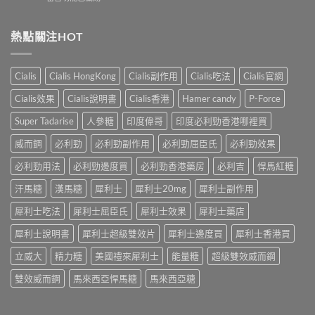
利
〈犀
60（達
哪
士
利
泊
裡
效
士
西
熱點關注HOT
買？
果
（Cialis
汀
年
怎
犀
Dapoxetine）
齡
麼
利
副
從
樣？
Cialis
Cialis HongKong
Cialis副作用
Cialis吃法
Cialis官網
士，
作
來
副
他
用
不
Cialis效果
Cialis說明書
Cialis香港
Hamer candy
P-Force
作
達
全
是
用
拉
解
性
Super Tadarise
人參糖
印度偉哥
印度必利勁香港哪裡買
大
非）
析：
福
嗎？〉
起
常
威而鋼
必利勁
必利勁副作用
必利勁屈臣氏
必利勁效果
的
中
效
見
終
與
必利勁用法
必利勁邊度買
必利勁香港藥房
必利吉
悍馬紅糖
反
點〉
藥
應、
中
汗馬糖
漢馬糖
犀利士
犀利士20mg
犀利士副作用
效
發
持
生
犀利士吃法
犀利士屈臣氏
犀利士效果
犀利士藥店
續
率〉
完
中
犀利士說明書
犀利士超級雙效片
犀利士邊度買
犀利士香港買
整
指
立威大
精力糖
美國禮來犀利士
能量糖
超級雙效威而鋼
南：
30
雙效威而鋼
馬來西亞悍馬糖
馬來西亞糖
分
鐘
見