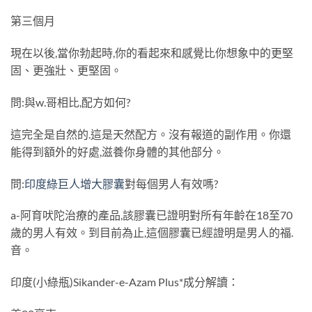
第三個月
現在以後,當你勃起時,你的看起來和感覺比你想象中的更堅
固、更強壯、更堅固。
問:與w.哥相比,配方如何?
這完全是自然的.這是天然配方。沒有報道的副作用。你還
能得到額外的好處,滋養你身體的其他部分。
問:
印度綠巨人增大膠囊
對每個男人有效嗎?
a-阿育吠陀治療的產品,該膠囊已證明對所有年齡在18至70
歲的男人有效。到目前為止,這個膠囊已經證明是男人的福.
音。
印度(小綠瓶)Sikander-e-Azam Plus*成分解讀：