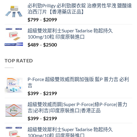
price
price
必利勁Priligy 必利勁膜衣錠 治療男性早洩 鹽酸達
was:
is:
泊西汀片【香港藥店正品】
$399.
$369.
Price
$
799
–
$
2099
range:
超級雙效犀利士Super Tadarise 勃起持久
$799
100mg/10粒 印度原裝進口
through
Price
$
489
–
$
2500
$2099
range:
$489
TOP RATED
through
$2500
P-Force 超級雙效威而鋼加強版 藍P 普力吉 必利
吉
Price
$
399
–
$
2199
range:
超級雙效威而鋼|Super P-Force|綠P-Force|普力
$399
吉|必利吉|印度原裝進口|香港正品
through
Price
$
399
–
$
2199
$2199
range:
超級雙效犀利士Super Tadarise 勃起持久
$399
100mg/10粒 印度原裝進口