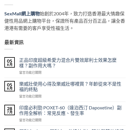
SexMall網上購物
始創於2004年，致力打造香港最大情趣保
健性用品網上購物平台，保證所有產品百分百正品，讓全香
港港有需要的客戶享受性福生活。
最新資訊
正品印度超級希愛力混合片雙效犀利士效果怎麼
05
8 月
樣？副作用大嗎？
在
留言功能已關閉
〈正
品
樂威壯使用心得及樂威壯哪裡買？年齡從來不是性
05
印
8 月
福的終點
度
在
留言功能已關閉
超
〈樂
級
威
希
印度必利勁 POXET-60（達泊西汀 Dapoxetine）副
28
壯
愛
7 月
作用全解析：常見反應、發生率
使
力
在
留言功能已關閉
用
混
〈印
心
合
度