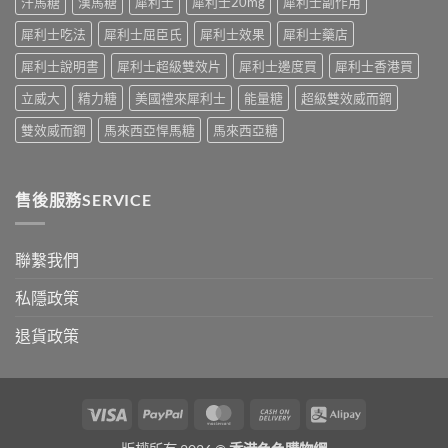
汗馬糖
漢馬糖
犀利士
犀利士20mg
犀利士副作用
效
發
持
生
犀利士吃法
犀利士屈臣氏
犀利士效果
犀利士藥店
續
率〉
完
中
犀利士說明書
犀利士超級雙效片
犀利士邊度買
犀利士香港買
整
指
立威大
精力糖
美國禮來犀利士
能量糖
超級雙效威而鋼
南：
30
雙效威而鋼
馬來西亞悍馬糖
馬來西亞糖
分
鐘
見
效、
售後服務SERVICE
最
長
36
小
聯繫我們
時、
正
私隱政策
確
用
退貨政策
法
與
香
港
合
Visa
PayPal
MasterCard
Cash
Alipay
法
On
購