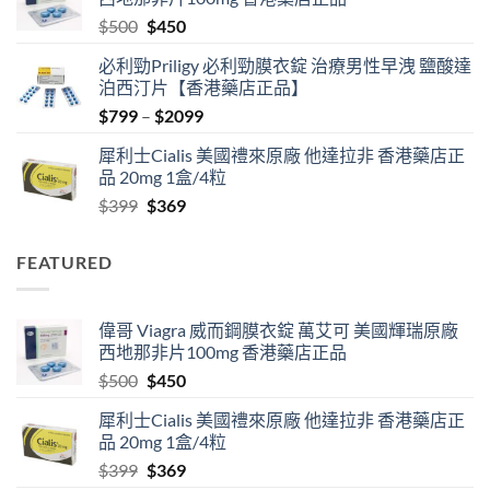
through
Original
Current
$
500
$
450
$2500
price
price
必利勁Priligy 必利勁膜衣錠 治療男性早洩 鹽酸達
was:
is:
泊西汀片【香港藥店正品】
$500.
$450.
Price
$
799
–
$
2099
range:
犀利士Cialis 美國禮來原廠 他達拉非 香港藥店正
$799
品 20mg 1盒/4粒
through
Original
Current
$
399
$
369
$2099
price
price
was:
is:
FEATURED
$399.
$369.
偉哥 Viagra 威而鋼膜衣錠 萬艾可 美國輝瑞原廠
西地那非片100mg 香港藥店正品
Original
Current
$
500
$
450
price
price
犀利士Cialis 美國禮來原廠 他達拉非 香港藥店正
was:
is:
品 20mg 1盒/4粒
$500.
$450.
Original
Current
$
399
$
369