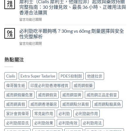
得
犀利士（Cialis 犀利士，他達拉非）起效與藥效持續
28
片
必
及
7 月
完整指南：30 分鐘見效、最長 36 小時、正確用法與
雙
利
樂
效
香港合法購買
勁
威
犀
在
POXET-
留言功能已關閉
壯
利
〈犀
60（達
哪
士
利
泊
必利勁吃半顆夠嗎？30mg vs 60mg 劑量選擇與安全
裡
06
效
士
西
買？
7 月
性完整解析
果
（Cialis
汀
年
怎
在
留言功能已關閉
犀
Dapoxetine）
齡
麼
〈必
利
副
從
樣？
利
士，
作
來
副
勁
熱點關注
他
用
不
作
吃
達
全
是
用
半
拉
解
性
大
顆
非）
析：
福
Cialis
Extra Super Tadarise
PDE5抑制劑
他達拉非
嗎？〉
夠
起
常
的
中
嗎？
效
見
偉哥醫生紙
印度必利勁香港哪裡買
威而鋼假藥
終
30mg
與
反
點〉
vs
藥
應、
威而鋼假藥危害
威而鋼假貨
威而鋼冒牌
威而鋼正品定假冒
中
60mg
效
發
劑
威而鋼真假
威而鋼香港藥房
威而鋼點分真假
威而鋼點驗真偽
持
生
量
續
率〉
選
家計會買偉哥
常見副作用
必利勁
必利勁副作用
完
中
擇
整
必利勁屈臣氏
必利勁效果
必利勁有效
必利勁用法
與
指
安
南：