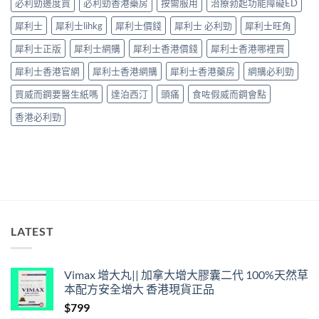
必利勁邊度買
必利勁香港藥房
按需服用
治療勃起功能障礙ED
全
30
性
分
犀利士
犀利士lihkg
犀利士價錢
犀利士 必利勁
犀利士旺角
完
鐘
整
見
犀利士正版
犀利士網購
犀利士香港價錢
犀利士香港哪裡買
解
效、
析〉
最
犀利士香港官網
犀利士香港網購
犀利士香港藥房
網購必利勁
中
長
36
買威而鋼要醫生紙嗎
達泊西汀
頭痛
食咗假威而鋼會點
小
時、
香港必利勁
正
確
用
法
與
香
港
合
法
LATEST
購
買〉
中
Vimax 增大丸|| 加拿大增大膠囊二代 100%天然草
本配方安全增大 香港現貨正品
$
799