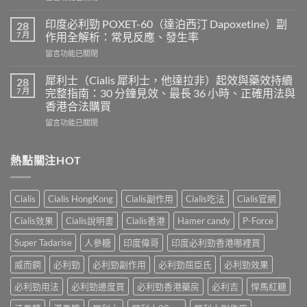
〈樂
級
威
希
印度必利勁 POXET-60（達泊西汀 Dapoxetine）副
28
壯
愛
7 月
作用全解析：常見反應、發生率
使
力
在
留言功能已關閉
用
混
〈印
心
合
度
得
犀利士（Cialis 犀利士，他達拉非）起效與藥效持續
28
片
必
及
7 月
完整指南：30 分鐘見效、最長 36 小時、正確用法與
雙
利
樂
效
香港合法購買
勁
威
犀
在
POXET-
留言功能已關閉
壯
利
〈犀
60（達
哪
士
利
泊
裡
效
士
西
熱點關注HOT
買？
果
（Cialis
汀
年
怎
犀
Dapoxetine）
齡
麼
利
副
從
樣？
Cialis
Cialis HongKong
Cialis副作用
Cialis吃法
Cialis官網
士，
作
來
副
他
用
不
Cialis效果
Cialis說明書
Cialis香港
Hamer candy
P-Force
作
達
全
是
用
拉
解
性
Super Tadarise
人參糖
印度偉哥
印度必利勁香港哪裡買
大
非）
析：
福
嗎？〉
起
常
威而鋼
必利勁
必利勁副作用
必利勁屈臣氏
必利勁效果
的
中
效
見
終
與
必利勁用法
必利勁邊度買
必利勁香港藥房
必利吉
悍馬紅糖
反
點〉
藥
應、
中