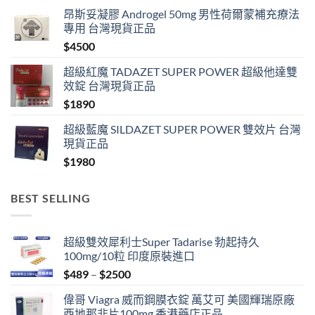
昂斯妥凝膠 Androgel 50mg 男性荷爾蒙補充療法
專用 台灣現貨正品
$
4500
超級紅魔 TADAZET SUPER POWER 超級他達雙
效錠 台灣現貨正品
$
1890
超級藍魔 SILDAZET SUPER POWER 雙效片 台灣
現貨正品
$
1980
BEST SELLING
超級雙效犀利士Super Tadarise 勃起持久
100mg/10粒 印度原裝進口
Price
$
489
–
$
2500
range:
偉哥 Viagra 威而鋼膜衣錠 萬艾可 美國輝瑞原廠
$489
西地那非片100mg 香港藥店正品