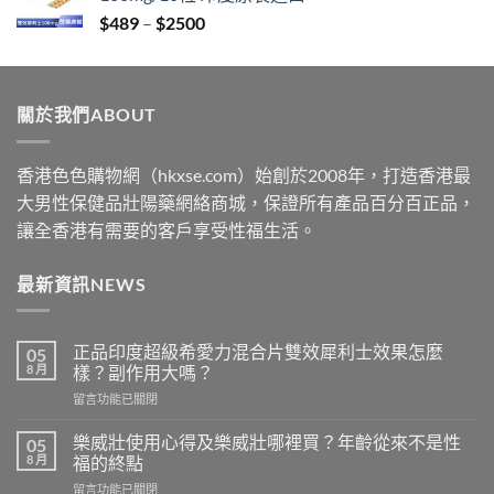
through
Price
$
489
–
$
2500
$2199
range:
$489
through
關於我們ABOUT
$2500
香港色色購物網（hkxse.com）始創於2008年，打造香港最
大男性保健品壯陽藥網絡商城，保證所有產品百分百正品，
讓全香港有需要的客戶享受性福生活。
最新資訊NEWS
正品印度超級希愛力混合片雙效犀利士效果怎麼
05
8 月
樣？副作用大嗎？
在
留言功能已關閉
〈正
品
樂威壯使用心得及樂威壯哪裡買？年齡從來不是性
05
印
8 月
福的終點
度
在
留言功能已關閉
超