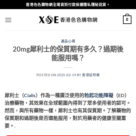
Skip
香港色色購物網全場貨到付款保護隱私隱秘送貨。
to
content
0
產品心得
20mg犀利士的保質期有多久？過期後
能服用嗎？
POSTED ON
2025-02-19
BY
香港延時藥
犀利士（
Cialis
）作為一種廣泛使用的
勃起功能障礙
（ED）
治療藥物，其效果在全球範圍內得到了眾多使用者的認可。
然而，與所有藥物一樣，犀利士也有其保質期。了解藥物的
保質期和過期後是否還能服用，對於用藥者的健康至關重
要。.