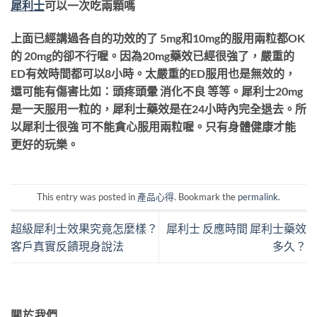
犀利士
可以一次吃兩顆嗎
上面已經講過各自的功效的了 5mg和10mg的服用兩粒都OK
的 20mg的卻不行喔。因為20mg藥效已經很強了，嚴重的
ED有效時間都可以8小時。太嚴重的ED服用也是無效的，
還可能有傷害比如：頭疼頭暈 消化不良 等等。犀利士20mg
是一天服用一粒的，犀利士藥效是在24小時內完全退去。所
以犀利士很強 可不能貪心服用兩粒喔。只有身體健康才能
更好的玩樂。
This entry was posted in
產品心得
. Bookmark the
permalink
.
超級犀利士效果究竟怎麼樣？
犀利士 反應時間 犀利士藥效
客戶真實反饋現身說法
多久？
關於我們