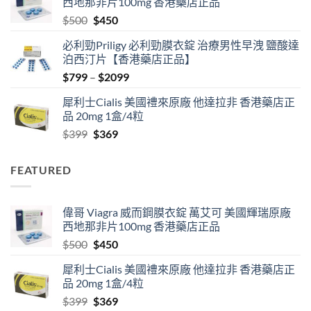
西地那非片100mg 香港藥店正品
through
Original
Current
$
500
$
450
$2500
price
price
必利勁Priligy 必利勁膜衣錠 治療男性早洩 鹽酸達
was:
is:
泊西汀片【香港藥店正品】
$500.
$450.
Price
$
799
–
$
2099
range:
犀利士Cialis 美國禮來原廠 他達拉非 香港藥店正
$799
品 20mg 1盒/4粒
through
Original
Current
$
399
$
369
$2099
price
price
was:
is:
FEATURED
$399.
$369.
偉哥 Viagra 威而鋼膜衣錠 萬艾可 美國輝瑞原廠
西地那非片100mg 香港藥店正品
Original
Current
$
500
$
450
price
price
犀利士Cialis 美國禮來原廠 他達拉非 香港藥店正
was:
is:
品 20mg 1盒/4粒
$500.
$450.
Original
Current
$
399
$
369