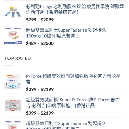
price
price
必利勁Priligy 必利勁膜衣錠 治療男性早洩 鹽酸達
was:
is:
泊西汀片【香港藥店正品】
$399.
$369.
Price
$
799
–
$
2099
range:
超級雙效犀利士Super Tadarise 勃起持久
$799
100mg/10粒 印度原裝進口
through
Price
$
489
–
$
2500
$2099
range:
$489
TOP RATED
through
$2500
P-Force 超級雙效威而鋼加強版 藍P 普力吉 必利
吉
Price
$
399
–
$
2199
range:
超級雙效威而鋼|Super P-Force|綠P-Force|普力
$399
吉|必利吉|印度原裝進口|香港正品
through
Price
$
399
–
$
2199
$2199
range:
超級雙效犀利士Super Tadarise 勃起持久
$399
100mg/10粒 印度原裝進口