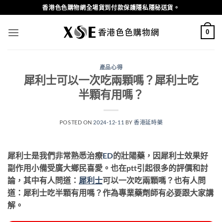
Skip
香港色色購物網全場貨到付款保護隱私隱秘送貨。
to
content
0
產品心得
犀利士可以一次吃兩顆嗎？犀利士吃
半顆有用嗎？
POSTED ON
2024-12-11
BY
香港延時藥
犀利士是我們非常熟悉治療
ED
的壯陽藥，因犀利士效果好
副作用小備受廣大鄉民喜愛。也在ptt引起很多的評價和討
論，其中有人問道：
犀利士
可以一次吃兩顆嗎？
也有人問
道：
犀利士吃半顆有用嗎？
作為專業藥劑師有必要跟大家講
解。