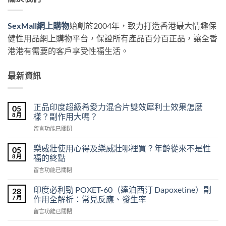
SexMall網上購物
始創於2004年，致力打造香港最大情趣保
健性用品網上購物平台，保證所有產品百分百正品，讓全香
港港有需要的客戶享受性福生活。
最新資訊
正品印度超級希愛力混合片雙效犀利士效果怎麼
05
8 月
樣？副作用大嗎？
在
留言功能已關閉
〈正
品
樂威壯使用心得及樂威壯哪裡買？年齡從來不是性
05
印
8 月
福的終點
度
在
留言功能已關閉
超
〈樂
級
威
希
印度必利勁 POXET-60（達泊西汀 Dapoxetine）副
28
壯
愛
7 月
作用全解析：常見反應、發生率
使
力
在
留言功能已關閉
用
混
〈印
心
合