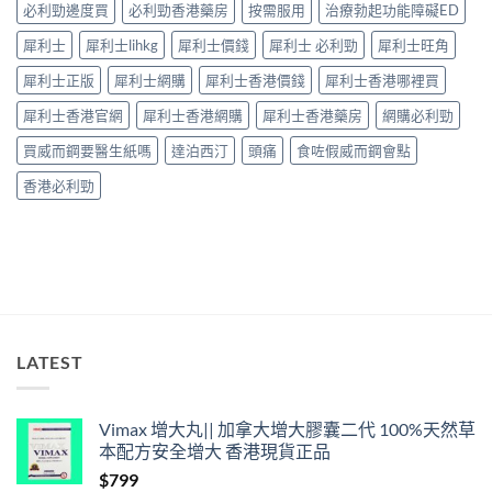
必利勁邊度買
必利勁香港藥房
按需服用
治療勃起功能障礙ED
全
30
性
分
犀利士
犀利士lihkg
犀利士價錢
犀利士 必利勁
犀利士旺角
完
鐘
整
見
犀利士正版
犀利士網購
犀利士香港價錢
犀利士香港哪裡買
解
效、
析〉
最
犀利士香港官網
犀利士香港網購
犀利士香港藥房
網購必利勁
中
長
36
買威而鋼要醫生紙嗎
達泊西汀
頭痛
食咗假威而鋼會點
小
時、
香港必利勁
正
確
用
法
與
香
港
合
法
LATEST
購
買〉
中
Vimax 增大丸|| 加拿大增大膠囊二代 100%天然草
本配方安全增大 香港現貨正品
$
799