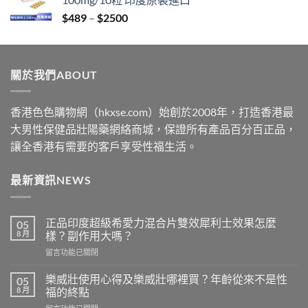
through
Price
$
489
–
$
2500
$2199
range:
$489
through
關於我們ABOUT
$2500
香港色色購物網（hkxse.com）始創於2008年，打造香港最
大男性保健品壯陽藥網絡商城，保證所有產品百分百正品，
讓全香港有需要的客戶享受性福生活。
最新資訊NEWS
正品印度超級希愛力混合片雙效犀利士效果怎麼
05
8 月
樣？副作用大嗎？
在
留言功能已關閉
〈正
品
樂威壯使用心得及樂威壯哪裡買？年齡從來不是性
05
印
8 月
福的終點
度
在