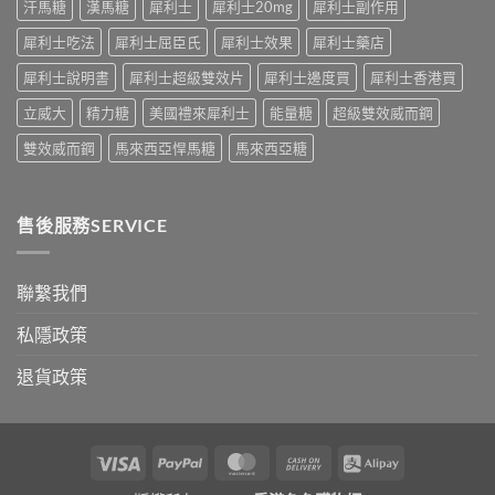
汗馬糖
漢馬糖
犀利士
犀利士20mg
犀利士副作用
效
發
持
生
犀利士吃法
犀利士屈臣氏
犀利士效果
犀利士藥店
續
率〉
完
中
犀利士說明書
犀利士超級雙效片
犀利士邊度買
犀利士香港買
整
指
立威大
精力糖
美國禮來犀利士
能量糖
超級雙效威而鋼
南：
30
雙效威而鋼
馬來西亞悍馬糖
馬來西亞糖
分
鐘
見
效、
售後服務SERVICE
最
長
36
小
聯繫我們
時、
正
私隱政策
確
用
退貨政策
法
與
香
港
合
Visa
PayPal
MasterCard
Cash
Alipay
法
On