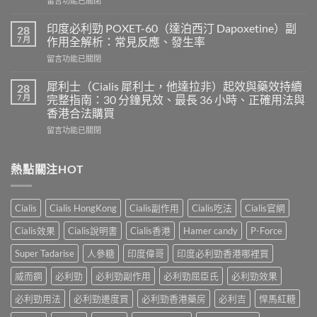
留言功能已關閉
超
〈樂
級
威
希
印度必利勁 POXET-60（達泊西汀 Dapoxetine）副
28
壯
愛
7 月
作用全解析：常見反應、發生率
使
力
在
留言功能已關閉
用
混
〈印
心
合
度
得
犀利士（Cialis 犀利士，他達拉非）起效與藥效持續
28
片
必
及
7 月
完整指南：30 分鐘見效、最長 36 小時、正確用法與
雙
利
樂
效
香港合法購買
勁
威
犀
在
POXET-
留言功能已關閉
壯
利
〈犀
60（達
哪
士
利
泊
裡
效
士
西
熱點關注HOT
買？
果
（Cialis
汀
年
怎
犀
Dapoxetine）
齡
麼
利
副
從
樣？
Cialis
Cialis HongKong
Cialis副作用
Cialis吃法
Cialis官網
士，
作
來
副
他
用
不
Cialis效果
Cialis說明書
Cialis香港
Hamer candy
P-Force
作
達
全
是
用
拉
解
性
Super Tadarise
人參糖
印度偉哥
印度必利勁香港哪裡買
大
非）
析：
福
嗎？〉
起
常
威而鋼
必利勁
必利勁副作用
必利勁屈臣氏
必利勁效果
的
中
效
見
終
與
必利勁用法
必利勁邊度買
必利勁香港藥房
必利吉
悍馬紅糖
反
點〉
藥
應、
中