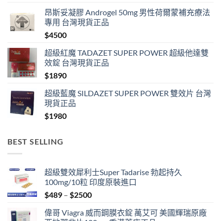
昂斯妥凝膠 Androgel 50mg 男性荷爾蒙補充療法
專用 台灣現貨正品
$
4500
超級紅魔 TADAZET SUPER POWER 超級他達雙
效錠 台灣現貨正品
$
1890
超級藍魔 SILDAZET SUPER POWER 雙效片 台灣
現貨正品
$
1980
BEST SELLING
超級雙效犀利士Super Tadarise 勃起持久
100mg/10粒 印度原裝進口
Price
$
489
–
$
2500
range:
偉哥 Viagra 威而鋼膜衣錠 萬艾可 美國輝瑞原廠
$489