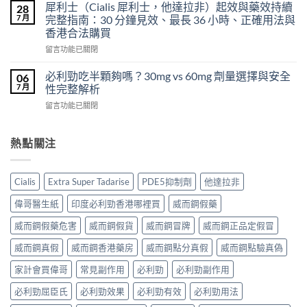
度
得
犀利士（Cialis 犀利士，他達拉非）起效與藥效持續
28
片
必
及
7 月
完整指南：30 分鐘見效、最長 36 小時、正確用法與
雙
利
樂
效
香港合法購買
勁
威
犀
在
POXET-
留言功能已關閉
壯
利
〈犀
60（達
哪
士
利
泊
必利勁吃半顆夠嗎？30mg vs 60mg 劑量選擇與安全
裡
06
效
士
西
買？
7 月
性完整解析
果
（Cialis
汀
年
怎
在
留言功能已關閉
犀
Dapoxetine）
齡
麼
〈必
利
副
從
樣？
利
士，
作
來
副
勁
熱點關注
他
用
不
作
吃
達
全
是
用
半
拉
解
性
大
顆
非）
析：
福
Cialis
Extra Super Tadarise
PDE5抑制劑
他達拉非
嗎？〉
夠
起
常
的
中
嗎？
效
見
偉哥醫生紙
印度必利勁香港哪裡買
威而鋼假藥
終
30mg
與
反
點〉
vs
藥
應、
威而鋼假藥危害
威而鋼假貨
威而鋼冒牌
威而鋼正品定假冒
中
60mg
效
發
劑
威而鋼真假
威而鋼香港藥房
威而鋼點分真假
威而鋼點驗真偽
持
生
量
續
率〉
選
家計會買偉哥
常見副作用
必利勁
必利勁副作用
完
中
擇
整
必利勁屈臣氏
必利勁效果
必利勁有效
必利勁用法
與
指
安
南：