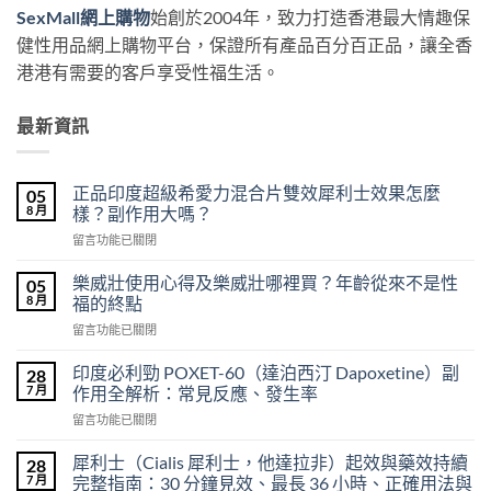
SexMall網上購物
始創於2004年，致力打造香港最大情趣保
健性用品網上購物平台，保證所有產品百分百正品，讓全香
港港有需要的客戶享受性福生活。
最新資訊
正品印度超級希愛力混合片雙效犀利士效果怎麼
05
8 月
樣？副作用大嗎？
在
留言功能已關閉
〈正
品
樂威壯使用心得及樂威壯哪裡買？年齡從來不是性
05
印
8 月
福的終點
度
在
留言功能已關閉
超
〈樂
級
威
希
印度必利勁 POXET-60（達泊西汀 Dapoxetine）副
28
壯
愛
7 月
作用全解析：常見反應、發生率
使
力
在
留言功能已關閉
用
混
〈印
心
合
度
得
犀利士（Cialis 犀利士，他達拉非）起效與藥效持續
28
片
必
及
7 月
完整指南：30 分鐘見效、最長 36 小時、正確用法與
雙