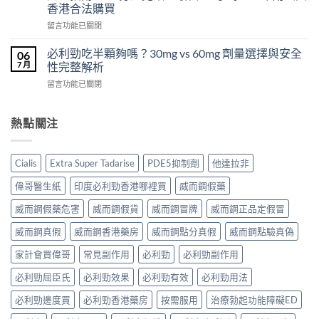
利
樂
效
香港合法購買
勁
威
犀
在
POXET-
留言功能已關閉
壯
利
〈犀
60（達
哪
士
利
泊
必利勁吃半顆夠嗎？30mg vs 60mg 劑量選擇與安全
裡
06
效
士
西
買？
7 月
性完整解析
果
（Cialis
汀
年
怎
在
留言功能已關閉
犀
Dapoxetine）
齡
麼
〈必
利
副
從
樣？
利
士，
作
來
副
勁
熱點關注
他
用
不
作
吃
達
全
是
用
半
拉
解
性
大
顆
非）
析：
福
Cialis
Extra Super Tadarise
PDE5抑制劑
他達拉非
嗎？〉
夠
起
常
的
中
嗎？
效
見
偉哥醫生紙
印度必利勁香港哪裡買
威而鋼假藥
終
30mg
與
反
點〉
vs
藥
應、
威而鋼假藥危害
威而鋼假貨
威而鋼冒牌
威而鋼正品定假冒
中
60mg
效
發
劑
威而鋼真假
威而鋼香港藥房
威而鋼點分真假
威而鋼點驗真偽
持
生
量
續
率〉
選
家計會買偉哥
常見副作用
必利勁
必利勁副作用
完
中
擇
整
必利勁屈臣氏
必利勁效果
必利勁有效
必利勁用法
與
指
安
南：
必利勁邊度買
必利勁香港藥房
按需服用
治療勃起功能障礙ED
全
30
性
分