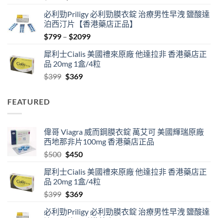
price
price
必利勁Priligy 必利勁膜衣錠 治療男性早洩 鹽酸達
was:
is:
泊西汀片【香港藥店正品】
$500.
$450.
Price
$
799
–
$
2099
range:
犀利士Cialis 美國禮來原廠 他達拉非 香港藥店正
$799
品 20mg 1盒/4粒
through
Original
Current
$
399
$
369
$2099
price
price
was:
is:
FEATURED
$399.
$369.
偉哥 Viagra 威而鋼膜衣錠 萬艾可 美國輝瑞原廠
西地那非片100mg 香港藥店正品
Original
Current
$
500
$
450
price
price
犀利士Cialis 美國禮來原廠 他達拉非 香港藥店正
was:
is:
品 20mg 1盒/4粒
$500.
$450.
Original
Current
$
399
$
369
price
price
必利勁Priligy 必利勁膜衣錠 治療男性早洩 鹽酸達
was:
is: