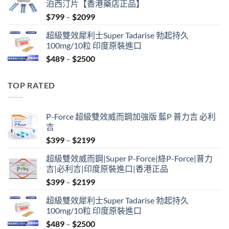
泊西汀片【香港藥店正品】
$399.
$369.
Price
$
799
–
$
2099
range:
超級雙效犀利士Super Tadarise 勃起持久
$799
100mg/10粒 印度原裝進口
through
Price
$
489
–
$
2500
$2099
range:
$489
TOP RATED
through
$2500
P-Force 超級雙效威而鋼加強版 藍P 普力吉 必利
吉
Price
$
399
–
$
2199
range:
超級雙效威而鋼|Super P-Force|綠P-Force|普力
$399
吉|必利吉|印度原裝進口|香港正品
through
Price
$
399
–
$
2199
$2199
range:
超級雙效犀利士Super Tadarise 勃起持久
$399
100mg/10粒 印度原裝進口
through
Price
$
489
–
$
2500
$2199