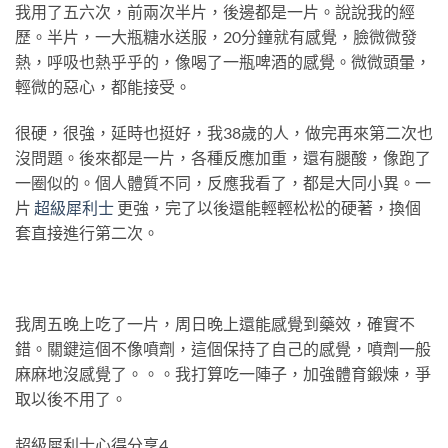
我用了五六次，前兩次半片，後邊都是一片。說說我的經
歷。半片，一大瓶糖水送服，20分鐘就有感覺，臉微微發
熱，呼吸也熱乎乎的，像喝了一瓶啤酒的感覺。微微頭暈，
輕微的惡心，都能接受。
很硬，很強，延時也挺好，我38歲的人，做完再來第二次也
沒問題。後來都是一片，各種反應加重，還有腿酸，像跑了
一圈似的。個人體質不同，反應我看了，都是大同小異。一
片
超級犀利士
更強，完了以後還能輕輕松松的硬著，換個
套直接進行第二次。
我周五晚上吃了一片，周日晚上還能感覺到藥效，確實不
錯。關鍵這個不像噴劑，這個保持了自己的感覺，噴劑一般
麻麻地沒感覺了。。。我打算吃一陣子，加強體育鍛煉，爭
取以後不用了。
超級犀利士心得分享4