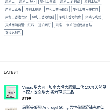
犀利士
犀利士lihkg
犀利士價錢
犀利士 必利勁
犀利士旺角
完
鐘
整
見
犀利士正版
犀利士網購
犀利士香港價錢
犀利士香港哪裡買
解
效、
析〉
最
犀利士香港官網
犀利士香港網購
犀利士香港藥房
網購必利勁
中
長
36
買威而鋼要醫生紙嗎
達泊西汀
頭痛
食咗假威而鋼會點
小
時、
香港必利勁
正
確
用
法
與
香
港
合
法
LATEST
購
買〉
中
Vimax 增大丸|| 加拿大增大膠囊二代 100%天然草
本配方安全增大 香港現貨正品
$
799
昂斯妥凝膠 Androgel 50mg 男性荷爾蒙補充療法