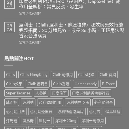
希
印度必利勁 POXET-60（達泊西汀 Dapoxetine）副
28
壯
愛
7 月
作用全解析：常見反應、發生率
使
力
在
留言功能已關閉
用
混
〈印
心
合
度
得
犀利士（Cialis 犀利士，他達拉非）起效與藥效持續
28
片
必
及
7 月
完整指南：30 分鐘見效、最長 36 小時、正確用法與
雙
利
樂
效
香港合法購買
勁
威
犀
在
POXET-
留言功能已關閉
壯
利
〈犀
60（達
哪
士
利
泊
裡
效
士
西
熱點關注HOT
買？
果
（Cialis
汀
年
怎
犀
Dapoxetine）
齡
麼
利
副
從
樣？
Cialis
Cialis HongKong
Cialis副作用
Cialis吃法
Cialis官網
士，
作
來
副
他
用
不
Cialis效果
Cialis說明書
Cialis香港
Hamer candy
P-Force
作
達
全
是
用
拉
解
性
Super Tadarise
人參糖
印度偉哥
印度必利勁香港哪裡買
大
非）
析：
福
嗎？〉
起
常
威而鋼
必利勁
必利勁副作用
必利勁屈臣氏
必利勁效果
的
中
效
見
終
與
必利勁用法
必利勁邊度買
必利勁香港藥房
必利吉
悍馬紅糖
反
點〉
藥
應、
中
汗馬糖
漢馬糖
犀利士
犀利士20mg
犀利士副作用
效
發
持
生