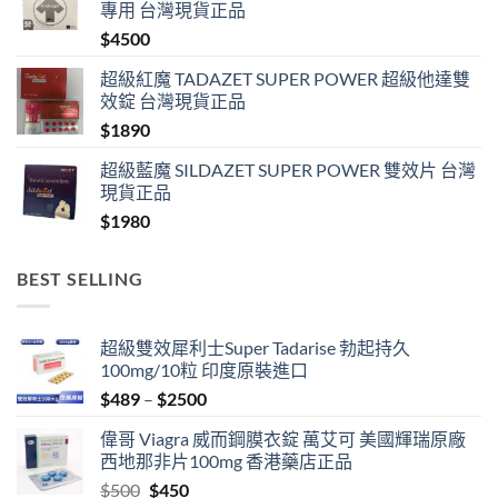
專用 台灣現貨正品
$
4500
超級紅魔 TADAZET SUPER POWER 超級他達雙
效錠 台灣現貨正品
$
1890
超級藍魔 SILDAZET SUPER POWER 雙效片 台灣
現貨正品
$
1980
BEST SELLING
超級雙效犀利士Super Tadarise 勃起持久
100mg/10粒 印度原裝進口
Price
$
489
–
$
2500
range:
偉哥 Viagra 威而鋼膜衣錠 萬艾可 美國輝瑞原廠
$489
西地那非片100mg 香港藥店正品
through
Original
Current
$
500
$
450
$2500