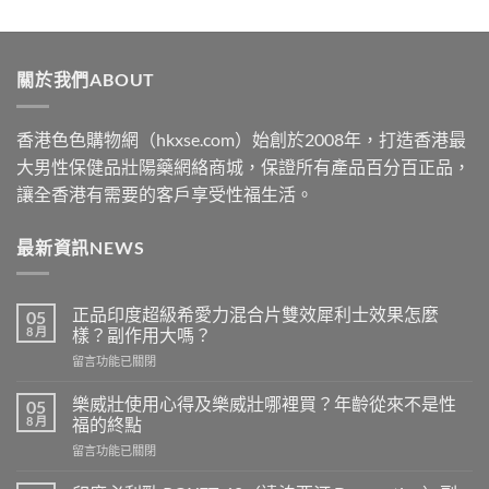
range:
$489
through
關於我們ABOUT
$2500
香港色色購物網（hkxse.com）始創於2008年，打造香港最
大男性保健品壯陽藥網絡商城，保證所有產品百分百正品，
讓全香港有需要的客戶享受性福生活。
最新資訊NEWS
正品印度超級希愛力混合片雙效犀利士效果怎麼
05
8 月
樣？副作用大嗎？
在
留言功能已關閉
〈正
品
樂威壯使用心得及樂威壯哪裡買？年齡從來不是性
05
印
8 月
福的終點
度
在
留言功能已關閉
超
〈樂
級
威