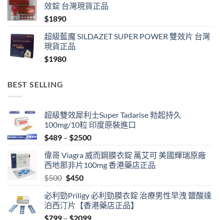
效錠 台灣現貨正品
$
1890
超級藍魔 SILDAZET SUPER POWER 雙效片 台灣
現貨正品
$
1980
BEST SELLING
超級雙效犀利士Super Tadarise 勃起持久
100mg/10粒 印度原裝進口
Price
$
489
–
$
2500
range:
偉哥 Viagra 威而鋼膜衣錠 萬艾可 美國輝瑞原廠
$489
西地那非片100mg 香港藥店正品
through
Original
Current
$
500
$
450
$2500
price
price
必利勁Priligy 必利勁膜衣錠 治療男性早洩 鹽酸達
was:
is:
泊西汀片【香港藥店正品】
$500.
$450.
Price
$
799
–
$
2099