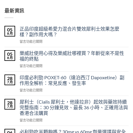
最新資訊
正品印度超級希愛力混合片雙效犀利士效果怎麼
05
8 月
樣？副作用大嗎？
在
留言功能已關閉
〈正
品
樂威壯使用心得及樂威壯哪裡買？年齡從來不是性
05
印
8 月
福的終點
度
在
留言功能已關閉
超
〈樂
級
威
希
印度必利勁 POXET-60（達泊西汀 Dapoxetine）副
28
壯
愛
7 月
作用全解析：常見反應、發生率
使
力
在
留言功能已關閉
用
混
〈印
心
合
度
得
犀利士（Cialis 犀利士，他達拉非）起效與藥效持續
28
片
必
及
7 月
完整指南：30 分鐘見效、最長 36 小時、正確用法與
雙
利
樂
效
香港合法購買
勁
威
犀
在
POXET-
留言功能已關閉
壯
利
〈犀
60（達
哪
士
利
泊
必利勁吃半顆夠嗎？30mg vs 60mg 劑量選擇與安全
裡
06
效