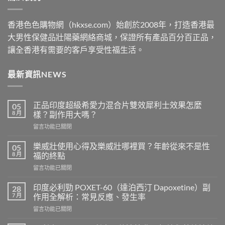
香港色色購物網（hkxse.com）始創於2008年，打造香港最
大男性保健品壯陽藥網絡商城，保證所有產品百分百正品，
讓全香港有需要的客戶享受性福生活。
最新資訊NEWS
正品印度超級希愛力混合片雙效犀利士效果怎麼
05
8 月
樣？副作用大嗎？
在
留言功能已關閉
〈正
品
樂威壯使用心得及樂威壯哪裡買？年齡從來不是性
05
印
8 月
福的終點
度
在
留言功能已關閉
超
〈樂
級
威
希
印度必利勁 POXET-60（達泊西汀 Dapoxetine）副
28
壯
愛
7 月
作用全解析：常見反應、發生率
使
力
在
留言功能已關閉
用
混
〈印
心
合