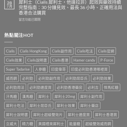
度
得
犀利士（Cialis 犀利士，他達拉非）起效與藥效持續
28
片
必
及
7 月
完整指南：30 分鐘見效、最長 36 小時、正確用法與
雙
利
樂
效
香港合法購買
勁
威
犀
在
POXET-
留言功能已關閉
壯
利
〈犀
60（達
哪
士
利
泊
裡
效
士
西
熱點關注HOT
買？
果
（Cialis
汀
年
怎
犀
Dapoxetine）
齡
麼
利
副
從
樣？
Cialis
Cialis HongKong
Cialis副作用
Cialis吃法
Cialis官網
士，
作
來
副
他
用
不
Cialis效果
Cialis說明書
Cialis香港
Hamer candy
P-Force
作
達
全
是
用
拉
解
性
Super Tadarise
人參糖
印度偉哥
印度必利勁香港哪裡買
大
非）
析：
福
嗎？〉
起
常
威而鋼
必利勁
必利勁副作用
必利勁屈臣氏
必利勁效果
的
中
效
見
終
與
必利勁用法
必利勁邊度買
必利勁香港藥房
必利吉
悍馬紅糖
反
點〉
藥
應、
中
汗馬糖
漢馬糖
犀利士
犀利士20mg
犀利士副作用
效
發
持
生
犀利士吃法
犀利士屈臣氏
犀利士效果
犀利士藥店
續
率〉
完
中
犀利士說明書
犀利士超級雙效片
犀利士邊度買
犀利士香港買
整
指
立威大
精力糖
美國禮來犀利士
能量糖
超級雙效威而鋼
南：