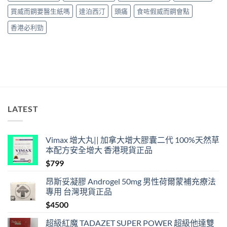
長
36
買威而鋼要醫生紙嗎
達泊西汀
頭痛
食咗假威而鋼會點
小
時、
香港必利勁
正
確
用
法
與
香
港
合
法
LATEST
購
買〉
中
Vimax 增大丸|| 加拿大增大膠囊二代 100%天然草
本配方安全增大 香港現貨正品
$
799
昂斯妥凝膠 Androgel 50mg 男性荷爾蒙補充療法
專用 台灣現貨正品
$
4500
超級紅魔 TADAZET SUPER POWER 超級他達雙