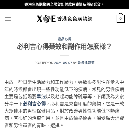
Skip
香港色色購物網全場貨到付款保護隱私隱秘送貨。
to
content
0
產品心得
必利吉心得藥效和副作用怎麼樣？
POSTED ON
2024-05-07
BY
香港延時藥
由於一些日常生活壓力和工作壓力，導致很多男性在步入中
年的時候都會出現一些性功能低下的疾病，常見的男性疾病
主要是包括陽萎
早洩
以及勃起功能障礙等等，下麵我為大家
分享一下
必利吉心得
，必利吉是來自印度的藥物，它是一款
大眾使用的男性保健用品，對於改善男性性功能低下類疾
病，有很好的治療作用，並且由於價格優惠，深受廣大消費
者和男性患者的青睞，選擇。