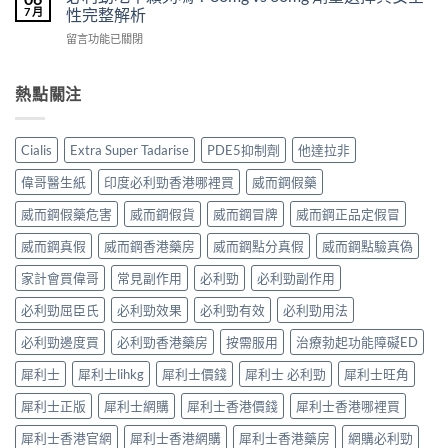
士
西
買？
7 月
性完整解析
果
（Cialis
汀
年
怎
在
留言功能已關閉
犀
Dapoxetine）
齡
麼
〈必
利
副
從
樣？
利
士，
作
來
副
勁
熱點關注
他
用
不
作
吃
達
全
是
用
半
拉
解
性
大
顆
非）
析：
福
Cialis
Extra Super Tadarise
PDE5抑制劑
他達拉非
嗎？〉
夠
起
常
的
中
嗎？
效
見
偉哥醫生紙
印度必利勁香港哪裡買
威而鋼假藥
終
30mg
與
反
點〉
vs
藥
應、
威而鋼假藥危害
威而鋼假貨
威而鋼冒牌
威而鋼正品定假冒
中
60mg
效
發
劑
威而鋼真假
威而鋼香港藥房
威而鋼點分真假
威而鋼點驗真偽
持
生
量
續
率〉
選
家計會買偉哥
常見副作用
必利勁
必利勁副作用
完
中
擇
整
必利勁屈臣氏
必利勁效果
必利勁有效
必利勁用法
與
指
安
南：
必利勁邊度買
必利勁香港藥房
按需服用
治療勃起功能障礙ED
全
30
性
分
犀利士
犀利士lihkg
犀利士價錢
犀利士 必利勁
犀利士旺角
完
鐘
整
見
犀利士正版
犀利士網購
犀利士香港價錢
犀利士香港哪裡買
解
效、
析〉
最
犀利士香港官網
犀利士香港網購
犀利士香港藥房
網購必利勁
中