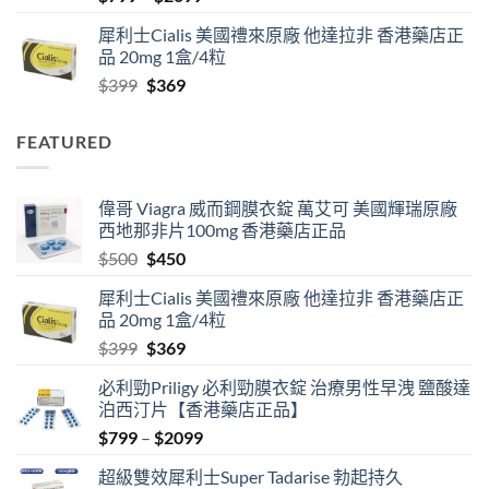
range:
犀利士Cialis 美國禮來原廠 他達拉非 香港藥店正
$799
品 20mg 1盒/4粒
through
Original
Current
$
399
$
369
$2099
price
price
was:
is:
FEATURED
$399.
$369.
偉哥 Viagra 威而鋼膜衣錠 萬艾可 美國輝瑞原廠
西地那非片100mg 香港藥店正品
Original
Current
$
500
$
450
price
price
犀利士Cialis 美國禮來原廠 他達拉非 香港藥店正
was:
is:
品 20mg 1盒/4粒
$500.
$450.
Original
Current
$
399
$
369
price
price
必利勁Priligy 必利勁膜衣錠 治療男性早洩 鹽酸達
was:
is:
泊西汀片【香港藥店正品】
$399.
$369.
Price
$
799
–
$
2099
range:
超級雙效犀利士Super Tadarise 勃起持久
$799