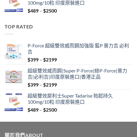
100mg/10粒 印度原裝進口
through
Price
$
489
–
$
2500
$2099
range:
$489
TOP RATED
through
$2500
P-Force 超級雙效威而鋼加強版 藍P 普力吉 必利
吉
Price
$
399
–
$
2199
range:
超級雙效威而鋼|Super P-Force|綠P-Force|普力
$399
吉|必利吉|印度原裝進口|香港正品
through
Price
$
399
–
$
2199
$2199
range:
超級雙效犀利士Super Tadarise 勃起持久
$399
100mg/10粒 印度原裝進口
through
Price
$
489
–
$
2500
$2199
range:
$489
through
關於我們ABOUT
$2500