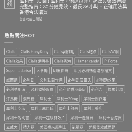
犀利士（Cialis 犀利士，他達拉非）起效與藥效持續
28
片
必
及
7 月
完整指南：30 分鐘見效、最長 36 小時、正確用法與
雙
利
樂
效
香港合法購買
勁
威
犀
在
POXET-
留言功能已關閉
壯
利
〈犀
60（達
哪
士
利
泊
裡
效
士
西
熱點關注HOT
買？
果
（Cialis
汀
年
怎
犀
Dapoxetine）
齡
麼
利
副
從
樣？
Cialis
Cialis HongKong
Cialis副作用
Cialis吃法
Cialis官網
士，
作
來
副
他
用
不
Cialis效果
Cialis說明書
Cialis香港
Hamer candy
P-Force
作
達
全
是
用
拉
解
性
Super Tadarise
人參糖
印度偉哥
印度必利勁香港哪裡買
大
非）
析：
福
嗎？〉
起
常
威而鋼
必利勁
必利勁副作用
必利勁屈臣氏
必利勁效果
的
中
效
見
終
與
必利勁用法
必利勁邊度買
必利勁香港藥房
必利吉
悍馬紅糖
反
點〉
藥
應、
中
汗馬糖
漢馬糖
犀利士
犀利士20mg
犀利士副作用
效
發
持
生
犀利士吃法
犀利士屈臣氏
犀利士效果
犀利士藥店
續
率〉
完
中
犀利士說明書
犀利士超級雙效片
犀利士邊度買
犀利士香港買
整
指
立威大
精力糖
美國禮來犀利士
能量糖
超級雙效威而鋼
南：