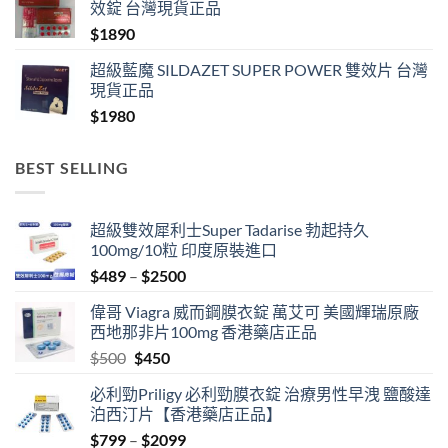
效錠 台灣現貨正品
$
1890
超級藍魔 SILDAZET SUPER POWER 雙效片 台灣
現貨正品
$
1980
BEST SELLING
超級雙效犀利士Super Tadarise 勃起持久
100mg/10粒 印度原裝進口
Price
$
489
–
$
2500
range:
偉哥 Viagra 威而鋼膜衣錠 萬艾可 美國輝瑞原廠
$489
西地那非片100mg 香港藥店正品
through
Original
Current
$
500
$
450
$2500
price
price
必利勁Priligy 必利勁膜衣錠 治療男性早洩 鹽酸達
was:
is:
泊西汀片【香港藥店正品】
$500.
$450.
Price
$
799
–
$
2099