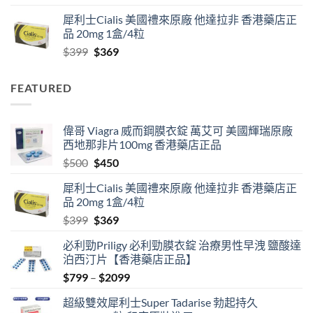
range:
犀利士Cialis 美國禮來原廠 他達拉非 香港藥店正
$799
品 20mg 1盒/4粒
through
Original
Current
$
399
$
369
$2099
price
price
was:
is:
FEATURED
$399.
$369.
偉哥 Viagra 威而鋼膜衣錠 萬艾可 美國輝瑞原廠
西地那非片100mg 香港藥店正品
Original
Current
$
500
$
450
price
price
犀利士Cialis 美國禮來原廠 他達拉非 香港藥店正
was:
is:
品 20mg 1盒/4粒
$500.
$450.
Original
Current
$
399
$
369
price
price
必利勁Priligy 必利勁膜衣錠 治療男性早洩 鹽酸達
was:
is:
泊西汀片【香港藥店正品】
$399.
$369.
Price
$
799
–
$
2099
range:
超級雙效犀利士Super Tadarise 勃起持久
$799