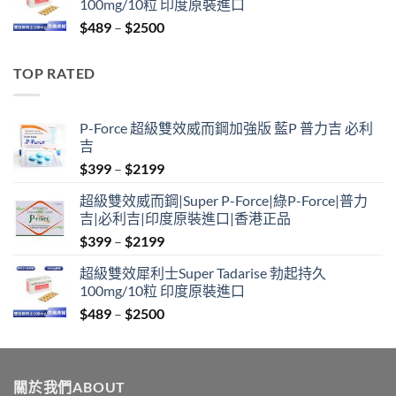
100mg/10粒 印度原裝進口
through
Price
$
489
–
$
2500
$2099
range:
$489
TOP RATED
through
$2500
P-Force 超級雙效威而鋼加強版 藍P 普力吉 必利
吉
Price
$
399
–
$
2199
range:
超級雙效威而鋼|Super P-Force|綠P-Force|普力
$399
吉|必利吉|印度原裝進口|香港正品
through
Price
$
399
–
$
2199
$2199
range:
超級雙效犀利士Super Tadarise 勃起持久
$399
100mg/10粒 印度原裝進口
through
Price
$
489
–
$
2500
$2199
range:
$489
through
關於我們ABOUT
$2500