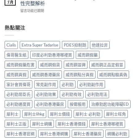
士
西
買？
7 月
性完整解析
果
（Cialis
汀
年
怎
在
留言功能已關閉
犀
Dapoxetine）
齡
麼
〈必
利
副
從
樣？
利
士，
作
來
副
勁
熱點關注
他
用
不
作
吃
達
全
是
用
半
拉
解
性
大
顆
非）
析：
福
Cialis
Extra Super Tadarise
PDE5抑制劑
他達拉非
嗎？〉
夠
起
常
的
中
嗎？
效
見
偉哥醫生紙
印度必利勁香港哪裡買
威而鋼假藥
終
30mg
與
反
點〉
vs
藥
應、
威而鋼假藥危害
威而鋼假貨
威而鋼冒牌
威而鋼正品定假冒
中
60mg
效
發
劑
威而鋼真假
威而鋼香港藥房
威而鋼點分真假
威而鋼點驗真偽
持
生
量
續
率〉
選
家計會買偉哥
常見副作用
必利勁
必利勁副作用
完
中
擇
整
必利勁屈臣氏
必利勁效果
必利勁有效
必利勁用法
與
指
安
南：
必利勁邊度買
必利勁香港藥房
按需服用
治療勃起功能障礙ED
全
30
性
分
犀利士
犀利士lihkg
犀利士價錢
犀利士 必利勁
犀利士旺角
完
鐘
整
見
犀利士正版
犀利士網購
犀利士香港價錢
犀利士香港哪裡買
解
效、
析〉
最
犀利士香港官網
犀利士香港網購
犀利士香港藥房
網購必利勁
中
長