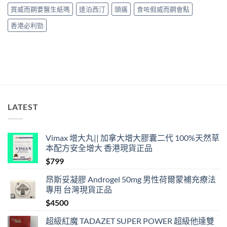
36
買威而鋼要醫生紙嗎
達泊西汀
頭痛
食咗假威而鋼會點
小
時、
香港必利勁
正
確
用
法
與
香
港
合
法
LATEST
購
買〉
中
Vimax 增大丸|| 加拿大增大膠囊二代 100%天然草
本配方安全增大 香港現貨正品
$
799
昂斯妥凝膠 Androgel 50mg 男性荷爾蒙補充療法
專用 台灣現貨正品
$
4500
超級紅魔 TADAZET SUPER POWER 超級他達雙