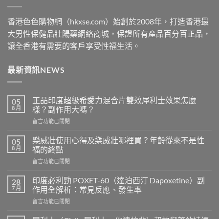
香港色色購物網（hkxse.com）始創於2008年，打造香港最
大男性保健品壯陽藥網絡商城，保證所有產品百分百正品，
讓全香港有需要的客戶享受性福生活。
最新資訊NEWS
正品印度超級希愛力混合片雙效犀利士效果怎麼
05
8 月
樣？副作用大嗎？
在
留言功能已關閉
〈正
品
樂威壯使用心得及樂威壯哪裡買？年齡從來不是性
05
印
8 月
福的終點
度
在
留言功能已關閉
超
〈樂
級
威
希
印度必利勁 POXET-60（達泊西汀 Dapoxetine）副
28
壯
愛
7 月
作用全解析：常見反應、發生率
使
力
在
留言功能已關閉
用
混
〈印
心
合
度
得