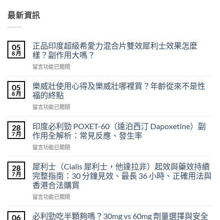
最新資訊
正品印度超級希愛力混合片雙效犀利士效果怎麼
05
8 月
樣？副作用大嗎？
在
留言功能已關閉
〈正
品
樂威壯使用心得及樂威壯哪裡買？年齡從來不是性
05
印
8 月
福的終點
度
在
留言功能已關閉
超
〈樂
級
威
希
印度必利勁 POXET-60（達泊西汀 Dapoxetine）副
28
壯
愛
7 月
作用全解析：常見反應、發生率
使
力
在
留言功能已關閉
用
混
〈印
心
合
度
得
犀利士（Cialis 犀利士，他達拉非）起效與藥效持續
28
片
必
及
7 月
完整指南：30 分鐘見效、最長 36 小時、正確用法與
雙
利
樂
效
香港合法購買
勁
威
犀
在
POXET-
留言功能已關閉
壯
利
〈犀
60（達
哪
士
利
泊
必利勁吃半顆夠嗎？30mg vs 60mg 劑量選擇與安全
裡
06
效