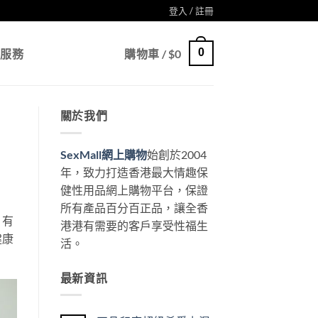
登入 / 註冊
0
戶服務
購物車 /
$
0
關於我們
SexMall網上購物
始創於2004
年，致力打造香港最大情趣保
健性用品網上購物平台，保證
所有產品百分百正品，讓全香
，有
港港有需要的客戶享受性福生
健康
活。
最新資訊