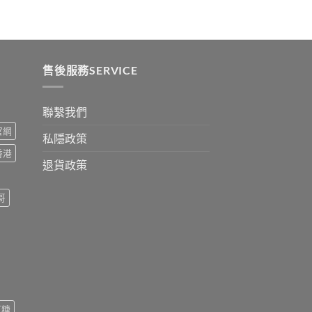
:
ugh
0
售後服務SERVICE
聯繫我們
s官網
私隱政策
s香港
退貨政策
哥
紅糖