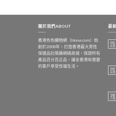
關於我們ABOUT
最新
香港色色購物網（hkxse.com）始
05
創於2008年，打造香港最大男性
8 月
保健品壯陽藥網絡商城，保證所有
產品百分百正品，讓全香港有需要
的客戶享受性福生活。
05
8 月
28
7 月