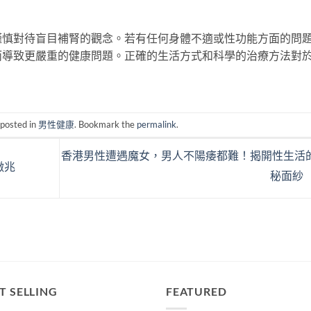
謹慎對待盲目補腎的觀念。若有任何身體不適或性功能方面的問
而導致更嚴重的健康問題。正確的生活方式和科學的治療方法對
 posted in
男性健康
. Bookmark the
permalink
.
香港男性遭遇魔女，男人不陽痿都難！揭開性生活
徵兆
秘面紗
T SELLING
FEATURED