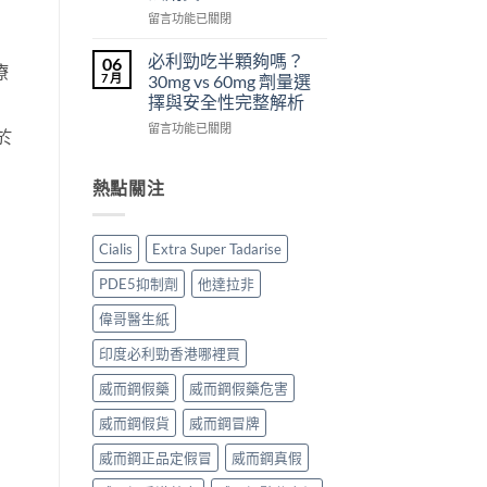
從
副
西
在
留言功能已關閉
來
作
汀
〈犀
不
用
Dapoxetine）
利
必利勁吃半顆夠嗎？
06
是
大
副
療
士
7 月
30mg vs 60mg 劑量選
性
嗎？〉
作
（Cialis
擇與安全性完整解析
福
中
用
犀
的
全
在
利
留言功能已關閉
於
終
解
〈必
士，
點〉
析：
利
他
中
常
勁
達
熱點關注
見
吃
拉
反
半
非）
應、
顆
起
Cialis
Extra Super Tadarise
發
夠
效
生
嗎？
與
PDE5抑制劑
他達拉非
率〉
30mg
藥
中
vs
效
偉哥醫生紙
60mg
持
劑
續
印度必利勁香港哪裡買
量
完
選
威而鋼假藥
威而鋼假藥危害
整
擇
指
威而鋼假貨
威而鋼冒牌
與
南：
安
30
威而鋼正品定假冒
威而鋼真假
全
分
性
鐘