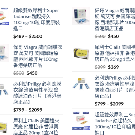
超級雙效犀利士Super
偉哥 Viagra 威而
Tadarise 勃起持久
錠 萬艾可 美國輝
100mg/10粒 印度原裝
廠 西地那非片100
進口
香港藥店正品
Price
Original
Current
$
489
–
$
2500
$
500
$
450
range:
price
price
偉哥 Viagra 威而鋼膜衣
犀利士Cialis 美國
$489
was:
is:
錠 萬艾可 美國輝瑞原
原廠 他達拉非 香
through
$500.
$450.
廠 西地那非片100mg
店正品 20mg 1盒/
$2500
香港藥店正品
Original
Current
$
399
$
369
Original
Current
$
500
$
450
price
price
必利勁Priligy 必
price
price
was:
is:
必利勁Priligy 必利勁膜
衣錠 治療男性早洩
was:
is:
$399.
$369.
衣錠 治療男性早洩 鹽
酸達泊西汀片【香
$500.
$450.
酸達泊西汀片【香港藥
店正品】
店正品】
Price
$
799
–
$
2099
Price
$
799
–
$
2099
range
超級雙效犀利士Sup
range:
$799
犀利士Cialis 美國禮來
Tadarise 勃起持久
$799
thro
原廠 他達拉非 香港藥
100mg/10粒 印度
through
$209
店正品 20mg 1盒/4粒
進口
$2099