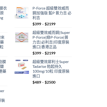
鋼膜衣
P-Force 超級雙效威而
瑞原
鋼加強版 藍P 普力吉 必
mg
利吉
Price
$
399
–
$
2199
range:
超級雙效威而鋼|Super
$399
禮來
P-Force|綠P-Force|普
through
港藥
力吉|必利吉|印度原裝
$2199
4粒
進口|香港正品
Price
$
399
–
$
2199
range:
利勁膜
超級雙效犀利士Super
$399
 鹽
Tadarise 勃起持久
through
港藥
100mg/10粒 印度原裝
$2199
進口
Price
$
489
–
$
2500
:
range:
er
$489
ugh
through
原裝
9
$2500