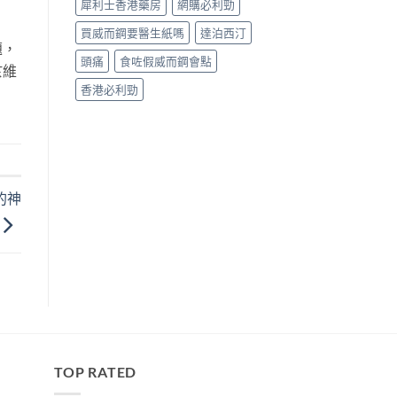
犀利士香港藥房
網購必利勁
買威而鋼要醫生紙嗎
達泊西汀
題，
頭痛
食咗假威而鋼會點
於維
香港必利勁
的神
TOP RATED