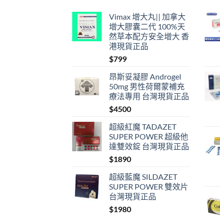
Vimax 增大丸|| 加拿大
增大膠囊二代 100%天
然草本配方安全增大 香
港現貨正品
$
799
昂斯妥凝膠 Androgel
50mg 男性荷爾蒙補充
療法專用 台灣現貨正品
$
4500
超級紅魔 TADAZET
SUPER POWER 超級他
達雙效錠 台灣現貨正品
$
1890
超級藍魔 SILDAZET
SUPER POWER 雙效片
台灣現貨正品
$
1980