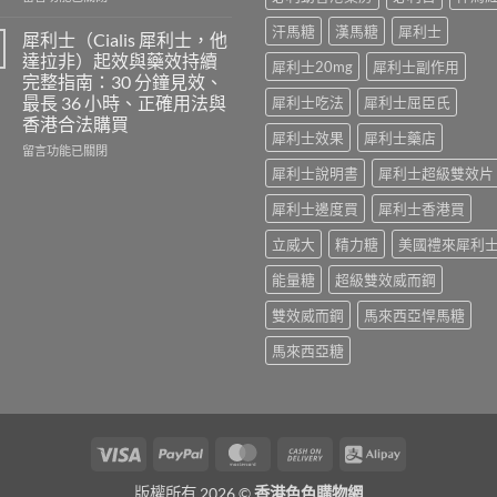
及
效
〈印
汗馬糖
漢馬糖
犀利士
樂
犀
度
犀利士（Cialis 犀利士，他
威
利
必
達拉非）起效與藥效持續
犀利士20mg
犀利士副作用
壯
士
利
完整指南：30 分鐘見效、
哪
效
勁
最長 36 小時、正確用法與
犀利士吃法
犀利士屈臣氏
裡
果
POXET-
香港合法購買
買？
怎
60（達
犀利士效果
犀利士藥店
年
麼
泊
在
留言功能已關閉
齡
樣？
西
〈犀
犀利士說明書
犀利士超級雙效片
從
副
汀
利
來
作
Dapoxetine）
士
犀利士邊度買
犀利士香港買
不
用
副
（Cialis
是
大
作
立威大
精力糖
美國禮來犀利
犀
性
嗎？〉
用
利
福
中
全
能量糖
超級雙效威而鋼
士，
的
解
他
雙效威而鋼
馬來西亞悍馬糖
終
析：
達
點〉
常
拉
馬來西亞糖
中
見
非）
反
起
應、
效
發
與
生
藥
率〉
Visa
PayPal
MasterCard
Cash
Alipay
效
中
持
On
續
版權所有 2026 ©
香港色色購物網