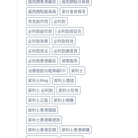
威而鋼香港藥房
威而鋼點分真假
完
見
整
效、
威而鋼點驗真偽
家計會買偉哥
解
最
析〉
長
常見副作用
必利勁
中
36
小
必利勁副作用
必利勁屈臣氏
時、
正
必利勁效果
必利勁有效
確
用
必利勁用法
必利勁邊度買
法
必利勁香港藥房
按需服用
與
香
治療勃起功能障礙ED
犀利士
港
合
犀利士lihkg
犀利士價錢
法
購
犀利士 必利勁
犀利士旺角
買〉
中
犀利士正版
犀利士網購
犀利士香港價錢
犀利士香港哪裡買
犀利士香港官網
犀利士香港網購