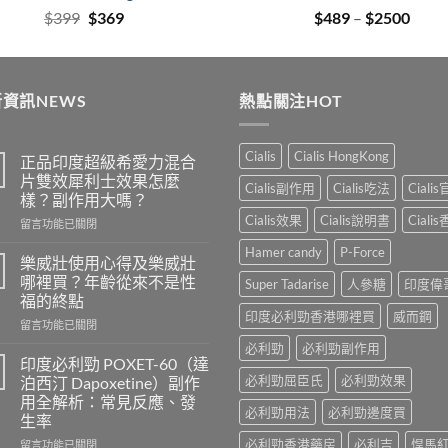
Original
Current
Price
$
399
$
369
$
489
–
$
2500
price
price
range
was:
is:
$489
$399.
$369.
thro
資訊NEWS
熱點關注HOT
$250
Cialis
Cialis HongKong
正品印度超級希愛力混合
片雙效犀利士效果怎麼
Cialis副作用
Cialis吃法
Ciali
樣？副作用大嗎？
Cialis效果
Cialis說明書
Ciali
在
留言功能已關閉
〈正
Hamer candy
P-Force
品
樂威壯使用心得及樂威壯
印
哪裡買？年齡從來不是性
Super Tadarise
人參糖
印度偉
度
福的終點
超
印度必利勁香港哪裡買
威而鋼
在
級
留言功能已關閉
〈樂
希
必利勁
必利勁副作用
威
愛
印度必利勁 POXET-60（達
壯
力
必利勁屈臣氏
必利勁效果
泊西汀 Dapoxetine）副作
使
混
用全解析：常見反應、發
用
合
必利勁用法
必利勁邊度買
生率
心
片
得
必利勁香港藥房
必利吉
悍馬
雙
在
留言功能已關閉