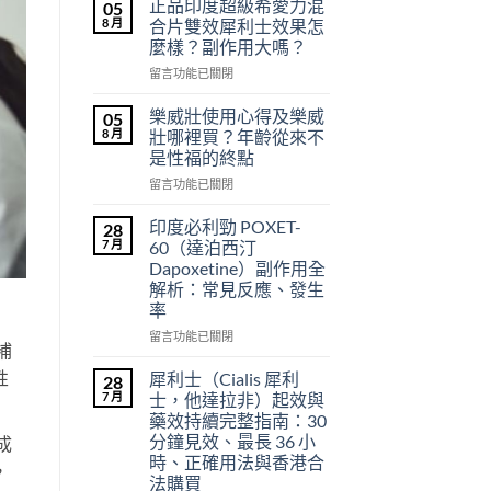
正品印度超級希愛力混
05
8 月
合片雙效犀利士效果怎
麼樣？副作用大嗎？
在
留言功能已關閉
〈正
品
樂威壯使用心得及樂威
05
印
8 月
壯哪裡買？年齡從來不
度
是性福的終點
超
在
級
留言功能已關閉
〈樂
希
威
愛
印度必利勁 POXET-
28
壯
力
7 月
60（達泊西汀
使
混
Dapoxetine）副作用全
用
合
解析：常見反應、發生
心
片
率
得
雙
及
效
在
留言功能已關閉
補
樂
犀
〈印
威
利
度
性
犀利士（Cialis 犀利
28
壯
士
必
7 月
士，他達拉非）起效與
哪
效
利
藥效持續完整指南：30
裡
果
勁
分鐘見效、最長 36 小
成
買？
怎
POXET-
時、正確用法與香港合
年
麼
60（達
，
法購買
齡
樣？
泊