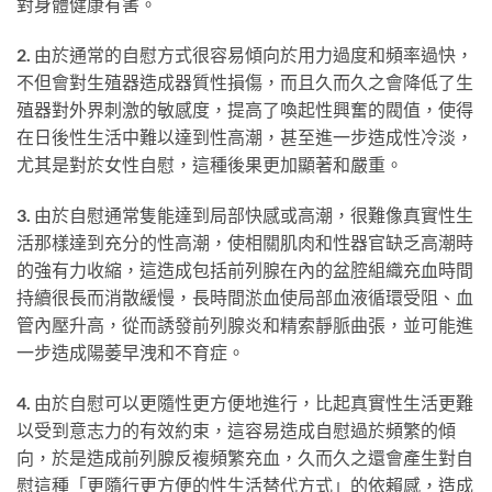
對身體健康有害。
2.
由於通常的自慰方式很容易傾向於用力過度和頻率過快，
不但會對生殖器造成器質性損傷，而且久而久之會降低了生
殖器對外界刺激的敏感度，提高了喚起性興奮的閥值，使得
在日後性生活中難以達到性高潮，甚至進一步造成性冷淡，
尤其是對於女性自慰，這種後果更加顯著和嚴重。
3.
由於自慰通常隻能達到局部快感或高潮，很難像真實性生
活那樣達到充分的性高潮，使相關肌肉和性器官缺乏高潮時
的強有力收縮，這造成包括前列腺在內的盆腔組織充血時間
持續很長而消散緩慢，長時間淤血使局部血液循環受阻、血
管內壓升高，從而誘發前列腺炎和精索靜脈曲張，並可能進
一步造成陽萎早洩和不育症。
4.
由於自慰可以更隨性更方便地進行，比起真實性生活更難
以受到意志力的有效約束，這容易造成自慰過於頻繁的傾
向，於是造成前列腺反複頻繁充血，久而久之還會產生對自
慰這種「更隨行更方便的性生活替代方式」的依賴感，造成