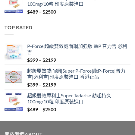
100mg/10粒 印度原裝進口
through
Price
$
489
–
$
2500
$2099
range:
$489
TOP RATED
through
$2500
P-Force 超級雙效威而鋼加強版 藍P 普力吉 必利
吉
Price
$
399
–
$
2199
range:
超級雙效威而鋼|Super P-Force|綠P-Force|普力
$399
吉|必利吉|印度原裝進口|香港正品
through
Price
$
399
–
$
2199
$2199
range:
超級雙效犀利士Super Tadarise 勃起持久
$399
100mg/10粒 印度原裝進口
through
Price
$
489
–
$
2500
$2199
range:
$489
through
關於我們ABOUT
$2500