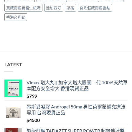
中
長
36
買威而鋼要醫生紙嗎
達泊西汀
頭痛
食咗假威而鋼會點
小
時、
香港必利勁
正
確
用
法
與
香
港
合
法
LATEST
購
買〉
中
Vimax 增大丸|| 加拿大增大膠囊二代 100%天然草
本配方安全增大 香港現貨正品
$
799
昂斯妥凝膠 Androgel 50mg 男性荷爾蒙補充療法
專用 台灣現貨正品
$
4500
超級紅魔 TADAZET SUPER POWER 超級他達雙