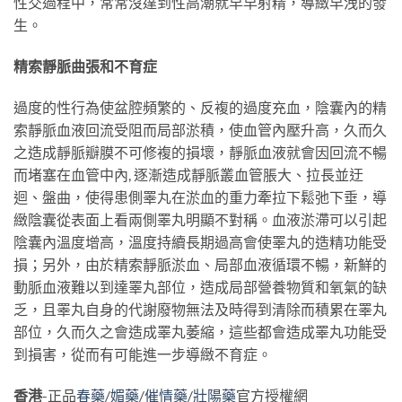
性交過程中，常常沒達到性高潮就早早射精，導緻早洩的發
生。
精索靜脈曲張和不育症
過度的性行為使盆腔頻繁的、反複的過度充血，陰囊內的精
索靜脈血液回流受阻而局部淤積，使血管內壓升高，久而久
之造成靜脈瓣膜不可修複的損壞，靜脈血液就會因回流不暢
而堵塞在血管中內, 逐漸造成靜脈叢血管脹大、拉長並迂
迴、盤曲，使得患側睪丸在淤血的重力牽拉下鬆弛下垂，導
緻陰囊從表面上看兩側睪丸明顯不對稱。血液淤滯可以引起
陰囊內溫度增高，溫度持續長期過高會使睪丸的造精功能受
損；另外，由於精索靜脈淤血、局部血液循環不暢，新鮮的
動脈血液難以到達睪丸部位，造成局部營養物質和氧氣的缺
乏，且睪丸自身的代謝廢物無法及時得到清除而積累在睪丸
部位，久而久之會造成睪丸萎縮，這些都會造成睪丸功能受
到損害，從而有可能進一步導緻不育症。
香港
-正品
春藥
/
媚藥
/
催情藥
/
壯陽藥
官方授權網