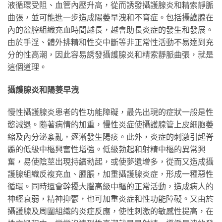
液循環受阻、血管內壓升高，從而誘發攝護腺炎和精索靜脈
曲張，並可能進一步造成陽萎早洩和不育症。包括攝護腺在
內的盆腔組織充血時間越長，越會助長炎症的發生和發展。
由於手淫、體外排精和性交中斷等非正常性活動不易達到充
分的性高潮，因此容易誘發攝護腺炎和精索靜脈曲張，就是
這個道理。
攝護腺炎和陽萎早洩
慢性攝護腺炎患者的性功能障礙，最先出現的症狀一般是性
慾減退。隨著病情的加重，慢性炎症使攝護腺管上皮細胞萎
縮及內分泌紊亂，逐漸發生陽痿。此外，炎症的刺激引起脊
髓的低級中樞興奮性增強。低級勃起和射精中樞的異常興
奮，易使陰莖出現持續勃起，或使夢遺增多，從而又造成攝
護腺組織反複充血、腫脹，加重攝護腺炎症，形成一種惡性
循環。同時還會幹擾大腦高級中樞的正常活動，造成病人的
神經衰弱，精神抑鬱，也可加重炎症和性功能障礙。又由於
攝護腺及周圍組織的炎症反應，使性刺激的敏感性提高，在