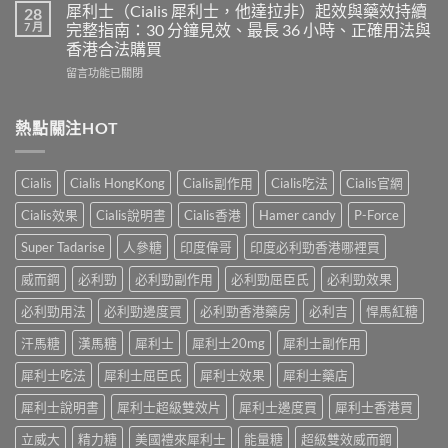
度
得
犀利士（Cialis 犀利士，他達拉非）起效與藥效持續
28
片
必
及
7 月
完整指南：30 分鐘見效、最長 36 小時、正確用法與
雙
利
樂
效
香港合法購買
勁
威
犀
在
POXET-
留言功能已關閉
壯
利
〈犀
60（達
哪
士
利
泊
裡
效
士
西
熱點關注HOT
買？
果
（Cialis
汀
年
怎
犀
Dapoxetine）
齡
麼
利
副
從
樣？
Cialis
Cialis HongKong
Cialis副作用
Cialis吃法
Cialis官網
士，
作
來
副
他
用
不
Cialis效果
Cialis說明書
Cialis香港
Hamer candy
P-Force
作
達
全
是
用
拉
解
性
Super Tadarise
人參糖
印度偉哥
印度必利勁香港哪裡買
大
非）
析：
福
嗎？〉
起
常
威而鋼
必利勁
必利勁副作用
必利勁屈臣氏
必利勁效果
的
中
效
見
終
與
必利勁用法
必利勁邊度買
必利勁香港藥房
必利吉
悍馬紅糖
反
點〉
藥
應、
中
汗馬糖
漢馬糖
犀利士
犀利士20mg
犀利士副作用
效
發
持
生
犀利士吃法
犀利士屈臣氏
犀利士效果
犀利士藥店
續
率〉
完
中
犀利士說明書
犀利士超級雙效片
犀利士邊度買
犀利士香港買
整
指
立威大
精力糖
美國禮來犀利士
能量糖
超級雙效威而鋼
南：