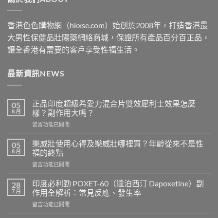
香港色色購物網（hkxse.com）始創於2008年，打造香港最
大男性保健品壯陽藥網絡商城，保證所有產品百分百正品，
讓全香港有需要的客戶享受性福生活。
最新資訊NEWS
正品印度超級希愛力混合片雙效犀利士效果怎麼
05
8 月
樣？副作用大嗎？
在
留言功能已關閉
〈正
品
樂威壯使用心得及樂威壯哪裡買？年齡從來不是性
05
印
8 月
福的終點
度
在
留言功能已關閉
超
〈樂
級
威
希
印度必利勁 POXET-60（達泊西汀 Dapoxetine）副
28
壯
愛
7 月
作用全解析：常見反應、發生率
使
力
在
留言功能已關閉
用
混
〈印
心
合