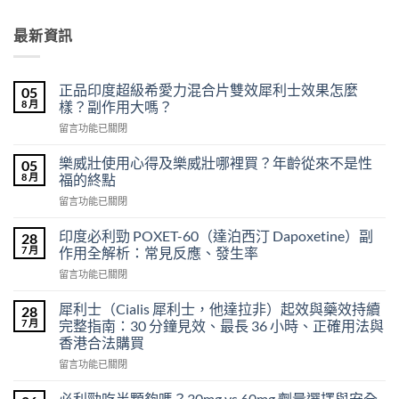
最新資訊
正品印度超級希愛力混合片雙效犀利士效果怎麼
05
8 月
樣？副作用大嗎？
在
留言功能已關閉
〈正
品
樂威壯使用心得及樂威壯哪裡買？年齡從來不是性
05
印
8 月
福的終點
度
在
留言功能已關閉
超
〈樂
級
威
希
印度必利勁 POXET-60（達泊西汀 Dapoxetine）副
28
壯
愛
7 月
作用全解析：常見反應、發生率
使
力
在
留言功能已關閉
用
混
〈印
心
合
度
得
犀利士（Cialis 犀利士，他達拉非）起效與藥效持續
28
片
必
及
7 月
完整指南：30 分鐘見效、最長 36 小時、正確用法與
雙
利
樂
效
香港合法購買
勁
威
犀
在
POXET-
留言功能已關閉
壯
利
〈犀
60（達
哪
士
利
泊
必利勁吃半顆夠嗎？30mg vs 60mg 劑量選擇與安全
裡