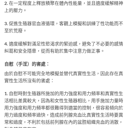
2.
在一定程度上釋放積聚在體內性能量，並且適度緩解精神
上的壓力。
3.
促進生殖器官血液循環，客觀上模擬和訓練了性功能而不
至於荒廢。
4.
適度緩解對滿足性慾渴求的緊迫感，避免了不必要的感情
糾葛和安全隱患，從而有助於集中注意力做正事。
自慰（手淫）的害處：
由於自慰不可能完全地模擬並替代真實性生活，因此存在真
實性生活所沒有的害處：
1.
自慰時對生殖器所施加的用力強度和用力頻率和真實性生
活相比差異較大，因為和女性生殖器相比，用手施加力量時
用力強度和用力頻率都很難得到適當的控制，很容易傾向於
用力過度和頻率過快，造成前列腺充血比真實性生活時要異
常和過度，不利於包括前列腺在內的盆腔組織充血的消散，