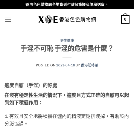
Skip
香港色色購物網全場貨到付款保護隱私隱秘送貨。
to
content
0
男性健康
手淫不可恥 手淫的危害是什麼？
POSTED ON
2021-04-18
BY
香港延時藥
適度自慰（手淫）的好處
在沒有穩定性生活的情況下，適度且方式正確的自慰可以起
到如下積極作用：
1.
有效且安全地將積攢在體內的精液定期排洩掉，有助於內
分泌協調。