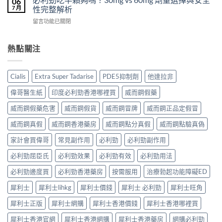
06
效
士
西
買？
7 月
性完整解析
果
（Cialis
汀
年
怎
在
留言功能已關閉
犀
Dapoxetine）
齡
麼
〈必
利
副
從
樣？
利
士，
作
來
副
勁
熱點關注
他
用
不
作
吃
達
全
是
用
半
拉
解
性
大
顆
非）
析：
福
Cialis
Extra Super Tadarise
PDE5抑制劑
他達拉非
嗎？〉
夠
起
常
的
中
嗎？
效
見
偉哥醫生紙
印度必利勁香港哪裡買
威而鋼假藥
終
30mg
與
反
點〉
vs
藥
應、
威而鋼假藥危害
威而鋼假貨
威而鋼冒牌
威而鋼正品定假冒
中
60mg
效
發
劑
威而鋼真假
威而鋼香港藥房
威而鋼點分真假
威而鋼點驗真偽
持
生
量
續
率〉
選
家計會買偉哥
常見副作用
必利勁
必利勁副作用
完
中
擇
整
必利勁屈臣氏
必利勁效果
必利勁有效
必利勁用法
與
指
安
南：
必利勁邊度買
必利勁香港藥房
按需服用
治療勃起功能障礙ED
全
30
性
分
犀利士
犀利士lihkg
犀利士價錢
犀利士 必利勁
犀利士旺角
完
鐘
整
見
犀利士正版
犀利士網購
犀利士香港價錢
犀利士香港哪裡買
解
效、
析〉
最
犀利士香港官網
犀利士香港網購
犀利士香港藥房
網購必利勁