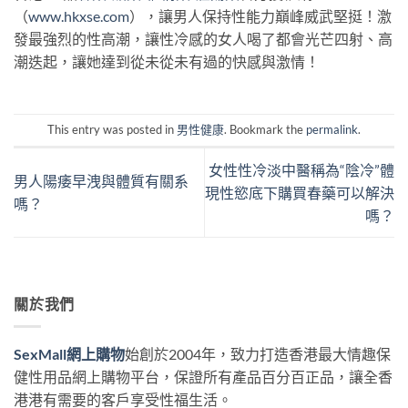
（
www.hkxse.com
），讓男人保持性能力巔峰威武堅挺！激
發最強烈的性高潮，讓性冷感的女人喝了都會光芒四射、高
潮迭起，讓她達到從未從未有過的快感與激情！
This entry was posted in
男性健康
. Bookmark the
permalink
.
女性性冷淡中醫稱為“陰冷”體
男人陽痿早洩與體質有關系
現性慾底下購買春藥可以解決
嗎？
嗎？
關於我們
SexMall網上購物
始創於2004年，致力打造香港最大情趣保
健性用品網上購物平台，保證所有產品百分百正品，讓全香
港港有需要的客戶享受性福生活。