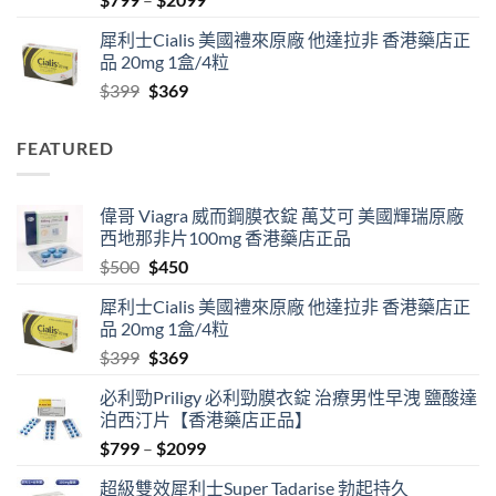
range:
犀利士Cialis 美國禮來原廠 他達拉非 香港藥店正
$799
品 20mg 1盒/4粒
through
Original
Current
$
399
$
369
$2099
price
price
was:
is:
FEATURED
$399.
$369.
偉哥 Viagra 威而鋼膜衣錠 萬艾可 美國輝瑞原廠
西地那非片100mg 香港藥店正品
Original
Current
$
500
$
450
price
price
犀利士Cialis 美國禮來原廠 他達拉非 香港藥店正
was:
is:
品 20mg 1盒/4粒
$500.
$450.
Original
Current
$
399
$
369
price
price
必利勁Priligy 必利勁膜衣錠 治療男性早洩 鹽酸達
was:
is:
泊西汀片【香港藥店正品】
$399.
$369.
Price
$
799
–
$
2099
range:
超級雙效犀利士Super Tadarise 勃起持久
$799