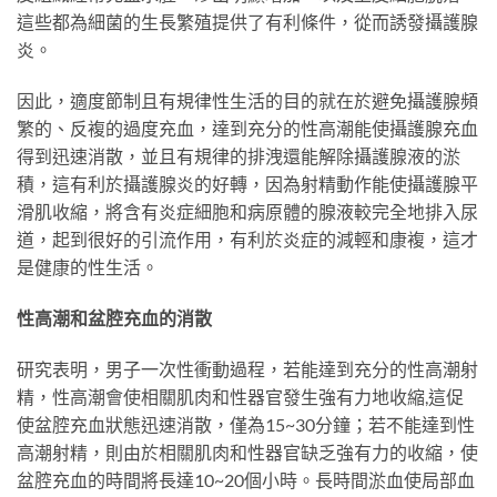
這些都為細菌的生長繁殖提供了有利條件，從而誘發攝護腺
炎。
因此，適度節制且有規律性生活的目的就在於避免攝護腺頻
繁的、反複的過度充血，達到充分的性高潮能使攝護腺充血
得到迅速消散，並且有規律的排洩還能解除攝護腺液的淤
積，這有利於攝護腺炎的好轉，因為射精動作能使攝護腺平
滑肌收縮，將含有炎症細胞和病原體的腺液較完全地排入尿
道，起到很好的引流作用，有利於炎症的減輕和康複，這才
是健康的性生活。
性高潮和盆腔充血的消散
研究表明，男子一次性衝動過程，若能達到充分的性高潮射
精，性高潮會使相關肌肉和性器官發生強有力地收縮,這促
使盆腔充血狀態迅速消散，僅為15~30分鐘；若不能達到性
高潮射精，則由於相關肌肉和性器官缺乏強有力的收縮，使
盆腔充血的時間將長達10~20個小時。長時間淤血使局部血