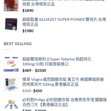
效錠 台灣現貨正品
$
1890
超級藍魔 SILDAZET SUPER POWER 雙效片 台灣
現貨正品
$
1980
BEST SELLING
超級雙效犀利士Super Tadarise 勃起持久
100mg/10粒 印度原裝進口
Price
$
489
–
$
2500
range:
偉哥 Viagra 威而鋼膜衣錠 萬艾可 美國輝瑞原廠
$489
西地那非片100mg 香港藥店正品
through
Original
Current
$
500
$
450
$2500
price
price
必利勁Priligy 必利勁膜衣錠 治療男性早洩 鹽酸達
was:
is:
泊西汀片【香港藥店正品】
$500.
$450.
Price
$
799
–
$
2099