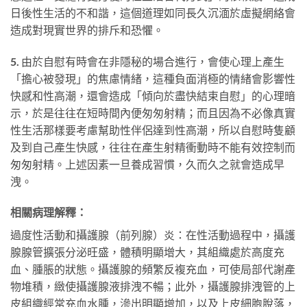
日後性生活的不和諧，這個道理如同長久沉湎於虛擬網絡會
造成對現實世界的排斥和恐懼。
5.
由於自慰有時會在非隱秘的場合進行，會使心理上產生
「擔心被發現」的焦慮情緒，這種負面消極的情緒會影響性
快感和性高潮，還會造成「傾向於盡快結束自慰」的心理暗
示，於是往往在短時間內便匆匆射精；而且因為不必像真實
性生活那樣要考慮幫助性伴侶達到性高潮，所以自慰時隻顧
及到自己產生快感，往往在產生射精衝動時不能有效控制而
匆匆射精。上述因素一旦養成習慣，久而久之就會造成早
洩。
相關病理解釋：
過度性活動和攝護腺（前列腺）炎：在性活動過程中，攝護
腺腺管擴張分泌旺盛，體積明顯增大，其組織處於高度充
血、腫脹的狀態。攝護腺的頻繁反複充血，可使局部代謝產
物堆積，緻使攝護腺液排洩不暢；此外，攝護腺排洩管的上
皮組織經常充血水腫，滲出明顯增加，以及上皮細胞脫落，