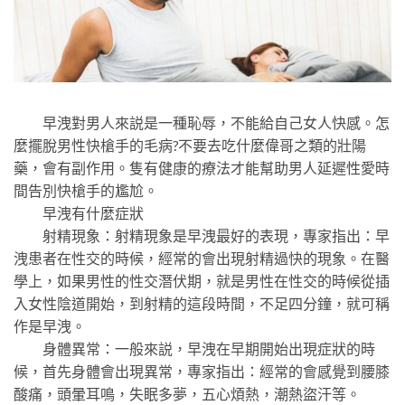
早洩對男人來説是一種恥辱，不能給自己女人快感。怎
麼擺脫男性快槍手的毛病?不要去吃什麼偉哥之類的壯陽
藥，會有副作用。隻有健康的療法才能幫助男人延遲性愛時
間告別快槍手的尷尬。
早洩有什麼症狀
射精現象：射精現象是早洩最好的表現，專家指出：早
洩患者在性交的時候，經常的會出現射精過快的現象。在醫
學上，如果男性的性交潛伏期，就是男性在性交的時候從插
入女性陰道開始，到射精的這段時間，不足四分鐘，就可稱
作是早洩。
身體異常：一般來説，早洩在早期開始出現症狀的時
候，首先身體會出現異常，專家指出：經常的會感覺到腰膝
酸痛，頭暈耳鳴，失眠多夢，五心煩熱，潮熱盜汗等。