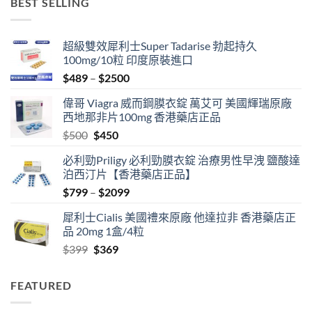
BEST SELLING
超級雙效犀利士Super Tadarise 勃起持久
100mg/10粒 印度原裝進口
Price
$
489
–
$
2500
range:
偉哥 Viagra 威而鋼膜衣錠 萬艾可 美國輝瑞原廠
$489
西地那非片100mg 香港藥店正品
through
Original
Current
$
500
$
450
$2500
price
price
必利勁Priligy 必利勁膜衣錠 治療男性早洩 鹽酸達
was:
is:
泊西汀片【香港藥店正品】
$500.
$450.
Price
$
799
–
$
2099
range:
犀利士Cialis 美國禮來原廠 他達拉非 香港藥店正
$799
品 20mg 1盒/4粒
through
Original
Current
$
399
$
369
$2099
price
price
was:
is:
FEATURED
$399.
$369.