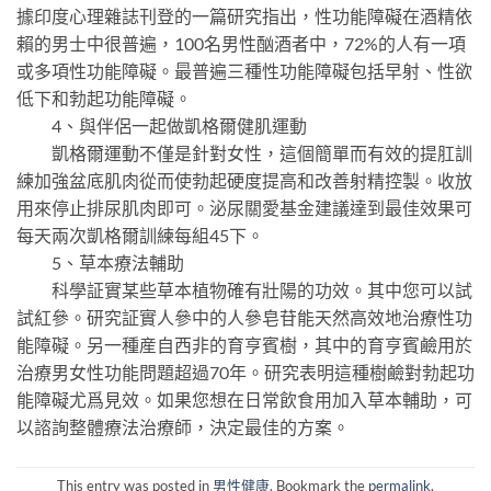
據印度心理雜誌刊登的一篇研究指出，性功能障礙在酒精依
賴的男士中很普遍，100名男性酗酒者中，72%的人有一項
或多項性功能障礙。最普遍三種性功能障礙包括早射、性欲
低下和勃起功能障礙。
4、與伴侶一起做凱格爾健肌運動
凱格爾運動不僅是針對女性，這個簡單而有效的提肛訓
練加強盆底肌肉從而使勃起硬度提高和改善射精控製。收放
用來停止排尿肌肉即可。泌尿關愛基金建議達到最佳效果可
每天兩次凱格爾訓練每組45下。
5、草本療法輔助
科學証實某些草本植物確有壯陽的功效。其中您可以試
試紅參。研究証實人參中的人參皂苷能天然高效地治療性功
能障礙。另一種産自西非的育亨賓樹，其中的育亨賓鹼用於
治療男女性功能問題超過70年。研究表明這種樹鹼對勃起功
能障礙尤爲見效。如果您想在日常飲食用加入草本輔助，可
以諮詢整體療法治療師，決定最佳的方案。
This entry was posted in
男性健康
. Bookmark the
permalink
.