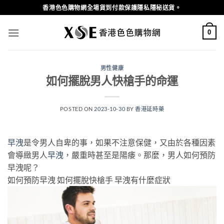
Skip
香港色色購物網全場貨到付款保護隱私隱秘送貨。
to
content
0
男性健康
如何擺脫男人快槍手的命運
POSTED ON
2023-10-30
BY
香港延時藥
早洩
是令男人自卑的事，如果不注意保健，又由於各種因素
會導緻男人
早洩
，嚴重時甚至是陽痿。那麼，男人如何預防
早洩呢？
如何預防早洩 如何擺脫快槍手 早洩有什麼症狀