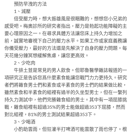
預防早洩的方法
1、減壓
倍受壓力時，想大振雄風是很睏難的，想想您小兄弟的
感受吧。梅奧診所的研究者指出，壓力是勃起功能障礙的主
要心理原因之一。在尋求具體方法讓您床上持久力增加之
前，誠實地審視下自己的壓力水平。如果工作或家庭義務讓
你備受壓力，最好的方法還是先解決了自身的壓力問題。每
天花幾分鐘冥想緩解焦慮，讓您更高效。
2、少吃肉
牛排土荳是常見的男人飲食。但耶魯醫學雜誌報道的一
項研究正是告訴您爲什麼素食能讓您戰鬥力力更持久。研究
者們將雜食男士們和素食或半素食的男士們的結果做比較，
雖然素食和半素食的組裡有過半的久坐型男士，但在一繫列
持久力測試中，他們完勝雜食組的男士。其中有一項屈膝挑
戰，雜食組裡有超過35%的男士能做超過353下屈膝，然而
對比組裡，81%的男士測試結果超過353下。
3、少喝酒
小酌助雲雨，但狂灌半打啤酒可能雲散了雨也停了。根