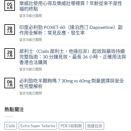
品
樂威壯使用心得及樂威壯哪裡買？年齡從來不是性
05
印
8 月
福的終點
度
在
留言功能已關閉
超
〈樂
級
威
希
印度必利勁 POXET-60（達泊西汀 Dapoxetine）副
28
壯
愛
7 月
作用全解析：常見反應、發生率
使
力
在
留言功能已關閉
用
混
〈印
心
合
度
得
犀利士（Cialis 犀利士，他達拉非）起效與藥效持續
28
片
必
及
7 月
完整指南：30 分鐘見效、最長 36 小時、正確用法與
雙
利
樂
效
香港合法購買
勁
威
犀
在
POXET-
留言功能已關閉
壯
利
〈犀
60（達
哪
士
利
泊
必利勁吃半顆夠嗎？30mg vs 60mg 劑量選擇與安全
裡
06
效
士
西
買？
7 月
性完整解析
果
（Cialis
汀
年
怎
在
留言功能已關閉
犀
Dapoxetine）
齡
麼
〈必
利
副
從
樣？
利
士，
作
來
副
勁
熱點關注
他
用
不
作
吃
達
全
是
用
半
拉
解
性
大
顆
非）
析：
福
Cialis
Extra Super Tadarise
PDE5抑制劑
他達拉非
嗎？〉
夠
起
常
的
中