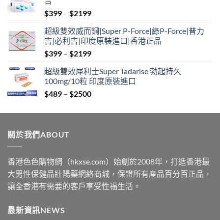
吉
Price
$
399
–
$
2199
range:
超級雙效威而鋼|Super P-Force|綠P-Force|普力
$399
吉|必利吉|印度原裝進口|香港正品
through
Price
$
399
–
$
2199
$2199
range:
超級雙效犀利士Super Tadarise 勃起持久
$399
100mg/10粒 印度原裝進口
through
Price
$
489
–
$
2500
$2199
range:
$489
through
關於我們ABOUT
$2500
香港色色購物網（hkxse.com）始創於2008年，打造香港最
大男性保健品壯陽藥網絡商城，保證所有產品百分百正品，
讓全香港有需要的客戶享受性福生活。
最新資訊NEWS