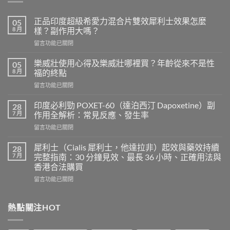
正品印度超級希愛力混合片雙效犀利士效果怎麼
05
8 月
樣？副作用大嗎？
在
留言功能已關閉
〈正
品
樂威壯使用心得及樂威壯哪裡買？年齡從來不是性
05
印
8 月
福的終點
度
在
留言功能已關閉
超
〈樂
級
威
希
印度必利勁 POXET-60（達泊西汀 Dapoxetine）副
28
壯
愛
7 月
作用全解析：常見反應、發生率
使
力
在
留言功能已關閉
用
混
〈印
心
合
度
得
犀利士（Cialis 犀利士，他達拉非）起效與藥效持續
28
片
必
及
7 月
完整指南：30 分鐘見效、最長 36 小時、正確用法與
雙
利
樂
效
香港合法購買
勁
威
犀
在
POXET-
留言功能已關閉
壯
利
〈犀
60（達
哪
士
利
泊
裡
效
士
西
熱點關注HOT
買？
果
（Cialis
汀
年
怎
犀
Dapoxetine）
齡
麼