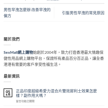
男性早洩怎麼辦 改善早洩的
引髮男性早洩的常見原因
偏方
關於我們
SexMall網上購物
始創於2004年，致力打造香港最大情趣保
健性用品網上購物平台，保證所有產品百分百正品，讓全香
港港有需要的客戶享受性福生活。
最新資訊
正品印度超級希愛力混合片雙效犀利士效果怎麼
05
8 月
樣？副作用大嗎？
在
留言功能已關閉
〈正