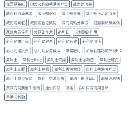
嗎？
效
見
偉哥醫生紙
印度必利勁香港哪裡買
威而鋼假藥
終
30mg
與
反
點〉
vs
藥
應、
威而鋼假藥危害
威而鋼假貨
威而鋼冒牌
威而鋼正品定假冒
中
60mg
效
發
劑
威而鋼真假
威而鋼香港藥房
威而鋼點分真假
威而鋼點驗真偽
持
生
量
續
率〉
選
家計會買偉哥
常見副作用
必利勁
必利勁副作用
完
中
擇
整
必利勁屈臣氏
必利勁效果
必利勁有效
必利勁用法
與
指
安
南：
必利勁邊度買
必利勁香港藥房
按需服用
治療勃起功能障礙ED
全
30
性
分
犀利士
犀利士lihkg
犀利士價錢
犀利士 必利勁
犀利士旺角
完
鐘
整
見
犀利士正版
犀利士網購
犀利士香港價錢
犀利士香港哪裡買
解
效、
析〉
最
犀利士香港官網
犀利士香港網購
犀利士香港藥房
網購必利勁
中
長
36
買威而鋼要醫生紙嗎
達泊西汀
頭痛
食咗假威而鋼會點
小
時、
香港必利勁
正
確
用
法
與
香