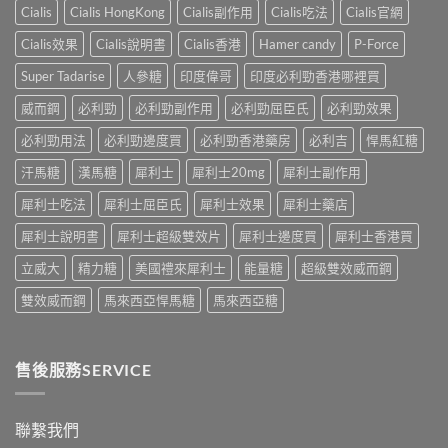
利
副
從
樣？
Cialis
Cialis HongKong
Cialis副作用
Cialis吃法
Cialis官網
士，
作
來
副
他
用
不
Cialis效果
Cialis說明書
Cialis香港
Hamer candy
P-Force
作
達
全
是
用
拉
解
性
Super Tadarise
人參糖
印度偉哥
印度必利勁香港哪裡買
大
非）
析：
福
嗎？〉
起
常
威而鋼
必利勁
必利勁副作用
必利勁屈臣氏
必利勁效果
的
中
效
見
終
與
必利勁用法
必利勁邊度買
必利勁香港藥房
必利吉
悍馬紅糖
反
點〉
藥
應、
中
汗馬糖
漢馬糖
犀利士
犀利士20mg
犀利士副作用
效
發
持
生
犀利士吃法
犀利士屈臣氏
犀利士效果
犀利士藥店
續
率〉
完
中
犀利士說明書
犀利士超級雙效片
犀利士邊度買
犀利士香港買
整
指
立威大
精力糖
美國禮來犀利士
能量糖
超級雙效威而鋼
南：
30
雙效威而鋼
馬來西亞悍馬糖
馬來西亞糖
分
鐘
見
效、
售後服務SERVICE
最
長
36
小
聯繫我們
時、