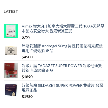
港
合
法
LATEST
購
買〉
中
Vimax 增大丸|| 加拿大增大膠囊二代 100%天然草
本配方安全增大 香港現貨正品
$
799
昂斯妥凝膠 Androgel 50mg 男性荷爾蒙補充療法
專用 台灣現貨正品
$
4500
超級紅魔 TADAZET SUPER POWER 超級他達雙
效錠 台灣現貨正品
$
1890
超級藍魔 SILDAZET SUPER POWER 雙效片 台灣
現貨正品
$
1980