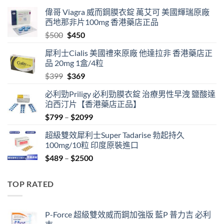
偉哥 Viagra 威而鋼膜衣錠 萬艾可 美國輝瑞原廠
西地那非片100mg 香港藥店正品
Original
Current
$
500
$
450
price
price
犀利士Cialis 美國禮來原廠 他達拉非 香港藥店正
was:
is:
品 20mg 1盒/4粒
$500.
$450.
Original
Current
$
399
$
369
price
price
必利勁Priligy 必利勁膜衣錠 治療男性早洩 鹽酸達
was:
is:
泊西汀片【香港藥店正品】
$399.
$369.
Price
$
799
–
$
2099
range:
超級雙效犀利士Super Tadarise 勃起持久
$799
100mg/10粒 印度原裝進口
through
Price
$
489
–
$
2500
$2099
range:
$489
TOP RATED
through
$2500
P-Force 超級雙效威而鋼加強版 藍P 普力吉 必利