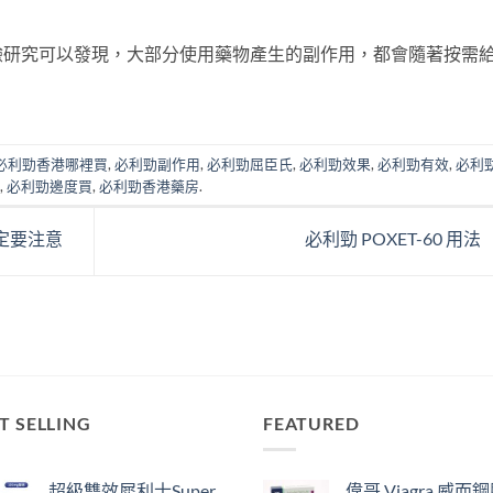
。
驗研究可以發現，大部分使用藥物產生的副作用，都會隨著按需
。
必利勁香港哪裡買
,
必利勁副作用
,
必利勁屈臣氏
,
必利勁效果
,
必利勁有效
,
必利
,
必利勁邊度買
,
必利勁香港藥房
.
定要注意
必利勁 POXET-60 用法
T SELLING
FEATURED
超級雙效犀利士Super
偉哥 Viagra 威而