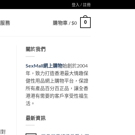
登入 / 註冊
0
戶服務
購物車 /
$
0
關於我們
SexMall網上購物
始創於2004
年，致力打造香港最大情趣保
健性用品網上購物平台，保證
所有產品百分百正品，讓全香
港港有需要的客戶享受性福生
活。
最新資訊
用對