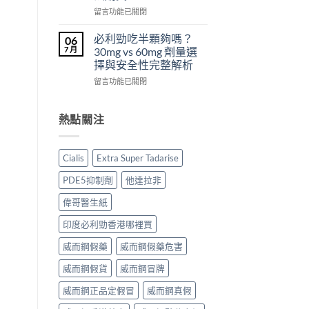
從
副
西
在
留言功能已關閉
來
作
汀
〈犀
不
用
Dapoxetine）
利
必利勁吃半顆夠嗎？
06
是
大
副
士
7 月
30mg vs 60mg 劑量選
性
嗎？〉
作
（Cialis
擇與安全性完整解析
福
中
用
犀
的
全
在
利
留言功能已關閉
終
解
〈必
士，
點〉
析：
利
他
中
常
勁
達
熱點關注
見
吃
拉
反
半
非）
應、
顆
起
Cialis
Extra Super Tadarise
發
夠
效
生
嗎？
與
PDE5抑制劑
他達拉非
率〉
30mg
藥
中
vs
效
偉哥醫生紙
60mg
持
劑
續
印度必利勁香港哪裡買
量
完
選
威而鋼假藥
威而鋼假藥危害
整
擇
指
威而鋼假貨
威而鋼冒牌
與
南：
安
30
威而鋼正品定假冒
威而鋼真假
全
分
性
鐘