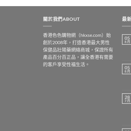
關於我們ABOUT
最新
香港色色購物網（hkxse.com）始
05
創於2008年，打造香港最大男性
8 月
保健品壯陽藥網絡商城，保證所有
產品百分百正品，讓全香港有需要
的客戶享受性福生活。
05
8 月
28
7 月