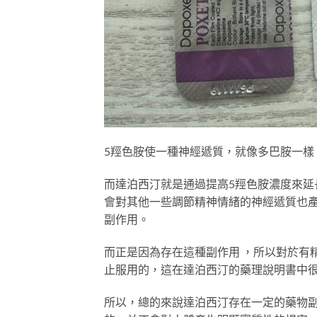
5羥色胺使一種神經遞質，就像多巴胺一樣
而達泊西汀就是通過提高5羥色胺濃度來
會對其他一些調節精神情緒的神經遞質也
副作用。
而正是因為存在這種副作用 ，所以對於有
止服用的，這在達泊西汀的藥理說明書中
所以，總的來說達泊西汀存在一定的藥物