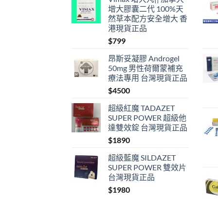
增大膠囊二代 100%天
然草本配方安全增大 香
港現貨正品
$
799
昂斯妥凝膠 Androgel
50mg 男性荷爾蒙補充
療法專用 台灣現貨正品
$
4500
超級紅魔 TADAZET
SUPER POWER 超級他
達雙效錠 台灣現貨正品
$
1890
超級藍魔 SILDAZET
SUPER POWER 雙效片
台灣現貨正品
$
1980