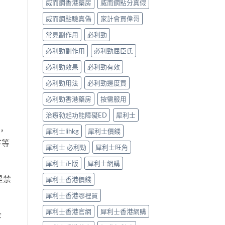
威而鋼香港藥房
威而鋼點分真假
完
見
整
效、
威而鋼點驗真偽
家計會買偉哥
解
最
析〉
長
常見副作用
必利勁
中
36
小
必利勁副作用
必利勁屈臣氏
時、
正
必利勁效果
必利勁有效
確
用
必利勁用法
必利勁邊度買
法
必利勁香港藥房
按需服用
與
香
治療勃起功能障礙ED
犀利士
港
合
，
犀利士lihkg
犀利士價錢
法
下等
購
犀利士 必利勁
犀利士旺角
買〉
中
犀利士正版
犀利士網購
是禁
犀利士香港價錢
犀利士香港哪裡買
犀利士香港官網
犀利士香港網購
全