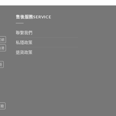
:
ugh
0
售後服務SERVICE
聯繫我們
s官網
私隱政策
s香港
退貨政策
哥
紅糖