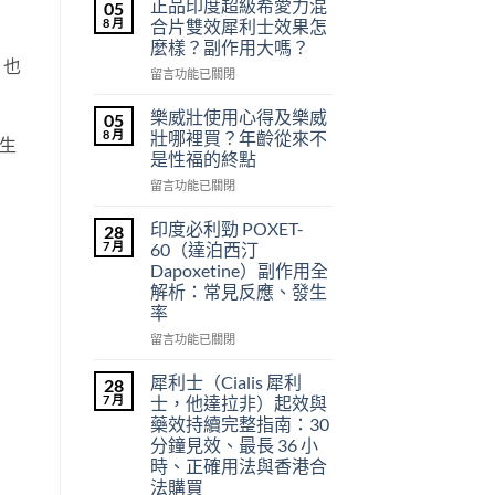
正品印度超級希愛力混
05
8 月
合片雙效犀利士效果怎
麼樣？副作用大嗎？
。也
在
留言功能已關閉
〈正
品
樂威壯使用心得及樂威
05
印
8 月
壯哪裡買？年齡從來不
生
度
是性福的終點
超
在
級
留言功能已關閉
〈樂
希
威
愛
印度必利勁 POXET-
28
壯
力
7 月
60（達泊西汀
使
混
Dapoxetine）副作用全
用
合
解析：常見反應、發生
心
片
率
得
雙
及
效
在
留言功能已關閉
樂
犀
〈印
威
利
度
犀利士（Cialis 犀利
28
壯
士
必
7 月
士，他達拉非）起效與
哪
效
利
藥效持續完整指南：30
裡
果
勁
分鐘見效、最長 36 小
買？
怎
POXET-
時、正確用法與香港合
年
麼
60（達
法購買
齡
樣？
泊