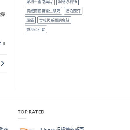
犀利士香港藥房
網購必利勁
買威而鋼要醫生紙嗎
達泊西汀
給藥
頭痛
食咗假威而鋼會點
香港必利勁
勁用
TOP RATED
鋼膜衣
P-Force 超級雙效威而