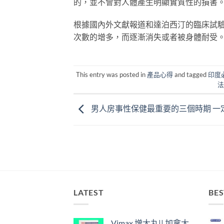
的，並不會對人體產生明顯實質性的損害
根據國內外文獻報道和達泊西汀的臨床試
次數的增多，而逐漸消失或者被身體耐受
This entry was posted in
產品心得
and tagged
印度
法
男人房事性保健最重要的三個時期 一
LATEST
BES
Vimax 增大丸|| 加拿大