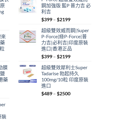
瑞原
鋼加強版 藍P 普力吉 必
mg
利吉
Price
$
399
–
$
2199
range:
超級雙效威而鋼|Super
$399
禮來
P-Force|綠P-Force|普
through
港藥
力吉|必利吉|印度原裝
$2199
4粒
進口|香港正品
Price
$
399
–
$
2199
range:
利勁膜
超級雙效犀利士Super
$399
 鹽
Tadarise 勃起持久
through
港藥
100mg/10粒 印度原裝
$2199
進口
Price
$
489
–
$
2500
:
range:
er
$489
ugh
through
原裝
9
$2500