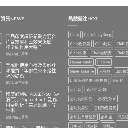
price
price
range
was:
is:
$489
$399.
$369.
thro
資訊NEWS
熱點關注HOT
$250
Cialis
Cialis HongKong
正品印度超級希愛力混合
片雙效犀利士效果怎麼
Cialis副作用
Cialis吃法
Ciali
樣？副作用大嗎？
Cialis效果
Cialis說明書
Ciali
在
留言功能已關閉
〈正
Hamer candy
P-Force
品
樂威壯使用心得及樂威壯
印
哪裡買？年齡從來不是性
Super Tadarise
人參糖
印度偉
度
福的終點
超
印度必利勁香港哪裡買
威而鋼
在
級
留言功能已關閉
〈樂
希
必利勁
必利勁副作用
威
愛
印度必利勁 POXET-60（達
壯
力
必利勁屈臣氏
必利勁效果
泊西汀 Dapoxetine）副作
使
混
用全解析：常見反應、發
用
合
必利勁用法
必利勁邊度買
生率
心
片
得
必利勁香港藥房
必利吉
悍馬
雙
在
留言功能已關閉
及
效
〈印
汗馬糖
漢馬糖
犀利士
樂
犀
度