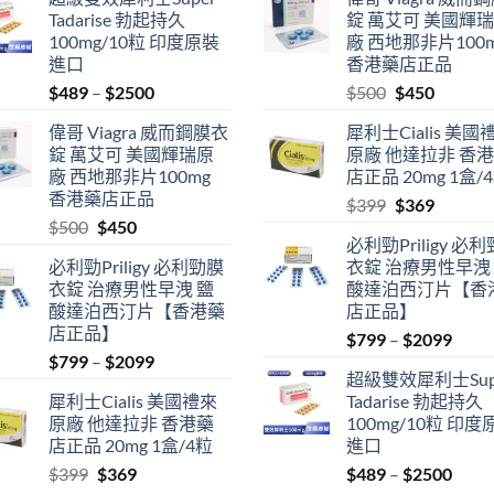
Tadarise 勃起持久
錠 萬艾可 美國輝
100mg/10粒 印度原裝
廠 西地那非片100
進口
香港藥店正品
Price
Original
Current
$
489
–
$
2500
$
500
$
450
range:
price
price
偉哥 Viagra 威而鋼膜衣
犀利士Cialis 美國
$489
was:
is:
錠 萬艾可 美國輝瑞原
原廠 他達拉非 香
through
$500.
$450.
廠 西地那非片100mg
店正品 20mg 1盒/
$2500
香港藥店正品
Original
Current
$
399
$
369
Original
Current
$
500
$
450
price
price
必利勁Priligy 必
price
price
was:
is:
必利勁Priligy 必利勁膜
衣錠 治療男性早洩
was:
is:
$399.
$369.
衣錠 治療男性早洩 鹽
酸達泊西汀片【香
$500.
$450.
酸達泊西汀片【香港藥
店正品】
店正品】
Price
$
799
–
$
2099
Price
$
799
–
$
2099
range
超級雙效犀利士Sup
range:
$799
犀利士Cialis 美國禮來
Tadarise 勃起持久
$799
thro
原廠 他達拉非 香港藥
100mg/10粒 印度
through
$209
店正品 20mg 1盒/4粒
進口
$2099
Original
Current
Price
$
399
$
369
$
489
–
$
2500