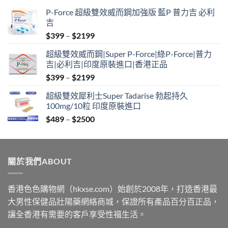
P-Force 超級雙效威而鋼加強版 藍P 普力吉 必利
吉
Price
$
399
–
$
2199
range:
超級雙效威而鋼|Super P-Force|綠P-Force|普力
$399
吉|必利吉|印度原裝進口|香港正品
through
Price
$
399
–
$
2199
$2199
range:
超級雙效犀利士Super Tadarise 勃起持久
$399
100mg/10粒 印度原裝進口
through
Price
$
489
–
$
2500
$2199
range:
$489
through
關於我們ABOUT
$2500
香港色色購物網（hkxse.com）始創於2008年，打造香港最
大男性保健品壯陽藥網絡商城，保證所有產品百分百正品，
讓全香港有需要的客戶享受性福生活。