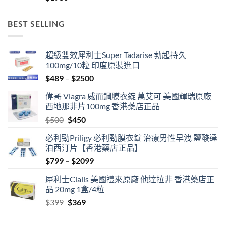
BEST SELLING
超級雙效犀利士Super Tadarise 勃起持久
100mg/10粒 印度原裝進口
Price
$
489
–
$
2500
range:
偉哥 Viagra 威而鋼膜衣錠 萬艾可 美國輝瑞原廠
$489
西地那非片100mg 香港藥店正品
through
Original
Current
$
500
$
450
$2500
price
price
必利勁Priligy 必利勁膜衣錠 治療男性早洩 鹽酸達
was:
is:
泊西汀片【香港藥店正品】
$500.
$450.
Price
$
799
–
$
2099
range:
犀利士Cialis 美國禮來原廠 他達拉非 香港藥店正
$799
品 20mg 1盒/4粒
through
Original
Current
$
399
$
369
$2099
price
price
was:
is: