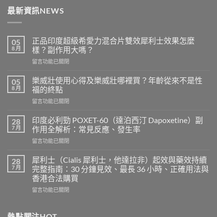
最新資訊NEWS
正品印度超級希愛力混合片雙效犀利士效果怎麼
05
8 月
樣？副作用大嗎？
在
留言功能已關閉
〈正
品
樂威壯使用心得及樂威壯哪裡買？年齡從來不是性
05
印
8 月
福的終點
度
在
留言功能已關閉
超
〈樂
級
威
希
印度必利勁 POXET-60（達泊西汀 Dapoxetine）副
28
壯
愛
7 月
作用全解析：常見反應、發生率
使
力
在
留言功能已關閉
用
混
〈印
心
合
度
得
犀利士（Cialis 犀利士，他達拉非）起效與藥效持續
28
片
必
及
7 月
完整指南：30 分鐘見效、最長 36 小時、正確用法與
雙
利
樂
效
香港合法購買
勁
威
犀
在
POXET-
留言功能已關閉
壯
利
〈犀
60（達
哪
士
利
泊
裡
效
士
西
熱點關注HOT
買？