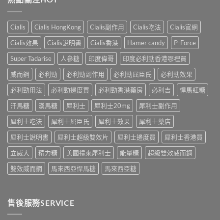
果
（Cialis
汀
年
怎
犀
Dapoxetine）
齡
麼
利
副
從
樣？
Cialis
Cialis HongKong
Cialis副作用
Cialis吃法
Cialis官網
士，
作
來
副
他
用
不
Cialis效果
Cialis說明書
Cialis香港
Hamer candy
P-Force
作
達
全
是
用
拉
解
性
Super Tadarise
人參糖
印度偉哥
印度必利勁香港哪裡買
大
非）
析：
福
嗎？〉
起
常
威而鋼
必利勁
必利勁副作用
必利勁屈臣氏
必利勁效果
的
中
效
見
終
與
必利勁用法
必利勁邊度買
必利勁香港藥房
必利吉
悍馬紅糖
反
點〉
藥
應、
中
汗馬糖
漢馬糖
犀利士
犀利士20mg
犀利士副作用
效
發
持
生
犀利士吃法
犀利士屈臣氏
犀利士效果
犀利士藥店
續
率〉
完
中
犀利士說明書
犀利士超級雙效片
犀利士邊度買
犀利士香港買
整
指
立威大
精力糖
美國禮來犀利士
能量糖
超級雙效威而鋼
南：
30
雙效威而鋼
馬來西亞悍馬糖
馬來西亞糖
分
鐘
見
效、
售後服務SERVICE
最
長