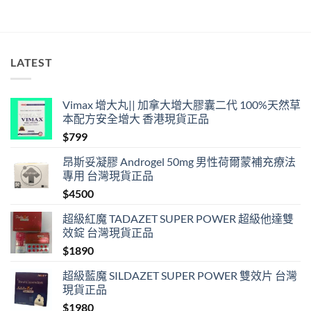
與
香
港
合
法
LATEST
購
買〉
中
Vimax 增大丸|| 加拿大增大膠囊二代 100%天然草
本配方安全增大 香港現貨正品
$
799
昂斯妥凝膠 Androgel 50mg 男性荷爾蒙補充療法
專用 台灣現貨正品
$
4500
超級紅魔 TADAZET SUPER POWER 超級他達雙
效錠 台灣現貨正品
$
1890
超級藍魔 SILDAZET SUPER POWER 雙效片 台灣
現貨正品
$
1980