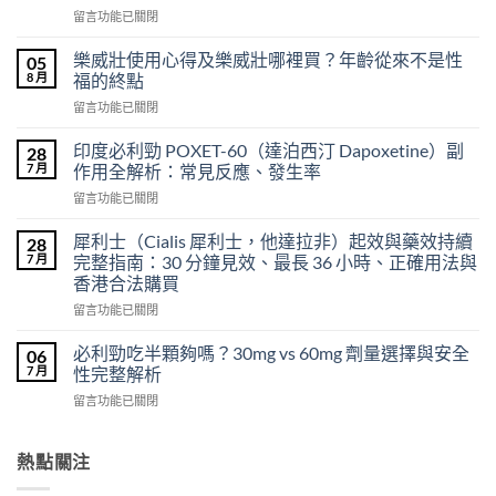
在
留言功能已關閉
〈正
品
樂威壯使用心得及樂威壯哪裡買？年齡從來不是性
05
印
8 月
福的終點
度
在
留言功能已關閉
超
〈樂
級
威
希
印度必利勁 POXET-60（達泊西汀 Dapoxetine）副
28
壯
愛
7 月
作用全解析：常見反應、發生率
使
力
在
留言功能已關閉
用
混
〈印
心
合
度
得
犀利士（Cialis 犀利士，他達拉非）起效與藥效持續
28
片
必
及
7 月
完整指南：30 分鐘見效、最長 36 小時、正確用法與
雙
利
樂
效
香港合法購買
勁
威
犀
在
POXET-
留言功能已關閉
壯
利
〈犀
60（達
哪
士
利
泊
必利勁吃半顆夠嗎？30mg vs 60mg 劑量選擇與安全
裡
06
效
士
西
買？
7 月
性完整解析
果
（Cialis
汀
年
怎
在
留言功能已關閉
犀
Dapoxetine）
齡
麼
〈必
利
副
從
樣？
利
士，
作
來
副
勁
熱點關注
他
用
不
作
吃
達
全
是
用
半