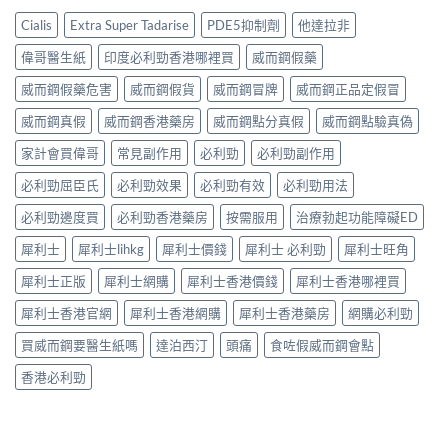
拉
解
性
大
顆
非）
析：
福
Cialis
Extra Super Tadarise
PDE5抑制劑
他達拉非
嗎？〉
夠
起
常
的
中
嗎？
效
見
偉哥醫生紙
印度必利勁香港哪裡買
威而鋼假藥
終
30mg
與
反
點〉
vs
藥
應、
威而鋼假藥危害
威而鋼假貨
威而鋼冒牌
威而鋼正品定假冒
中
60mg
效
發
劑
威而鋼真假
威而鋼香港藥房
威而鋼點分真假
威而鋼點驗真偽
持
生
量
續
率〉
選
家計會買偉哥
常見副作用
必利勁
必利勁副作用
完
中
擇
整
必利勁屈臣氏
必利勁效果
必利勁有效
必利勁用法
與
指
安
南：
必利勁邊度買
必利勁香港藥房
按需服用
治療勃起功能障礙ED
全
30
性
分
犀利士
犀利士lihkg
犀利士價錢
犀利士 必利勁
犀利士旺角
完
鐘
整
見
犀利士正版
犀利士網購
犀利士香港價錢
犀利士香港哪裡買
解
效、
析〉
最
犀利士香港官網
犀利士香港網購
犀利士香港藥房
網購必利勁
中
長
36
買威而鋼要醫生紙嗎
達泊西汀
頭痛
食咗假威而鋼會點
小
時、
香港必利勁
正
確
用
法