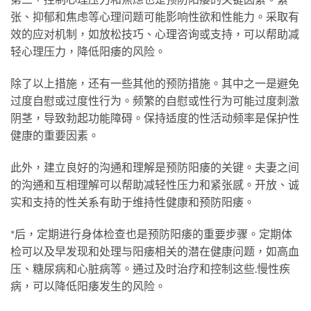
张、抑郁和焦虑等心理问题可能影响性欲和性能力。采取有
效的应对机制，如放松技巧、心理咨询或支持，可以帮助减
轻心理压力，降低阳痿的风险。
除了以上措施，还有一些其他的预防措施。其中之一是避免
过度自慰或过度性行为。频繁的自慰或性行为可能过度刺激
阴茎，导致勃起功能障碍。保持适度的性活动频率是保护性
健康的重要因素。
此外，建立良好的沟通和理解是预防阳痿的关键。夫妻之间
的沟通和互相理解可以帮助减轻性压力和紧张感。开放、诚
实和支持的性关系有助于维持性健康和预防阳痿。
*后，定期进行身体检查也是预防阳痿的重要步骤。定期体
检可以及早发现和处理与阳痿相关的潜在健康问题，如高血
压、糖尿病和心脏病等。通过及时治疗和控制这些
.
慢性疾
病，可以降低阳痿发生的风险。