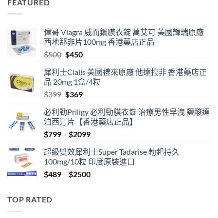
FEATURED
$399.
$369.
偉哥 Viagra 威而鋼膜衣錠 萬艾可 美國輝瑞原廠
西地那非片100mg 香港藥店正品
Original
Current
$
500
$
450
price
price
犀利士Cialis 美國禮來原廠 他達拉非 香港藥店正
was:
is:
品 20mg 1盒/4粒
$500.
$450.
Original
Current
$
399
$
369
price
price
必利勁Priligy 必利勁膜衣錠 治療男性早洩 鹽酸達
was:
is:
泊西汀片【香港藥店正品】
$399.
$369.
Price
$
799
–
$
2099
range:
超級雙效犀利士Super Tadarise 勃起持久
$799
100mg/10粒 印度原裝進口
through
Price
$
489
–
$
2500
$2099
range:
$489
TOP RATED
through
$2500