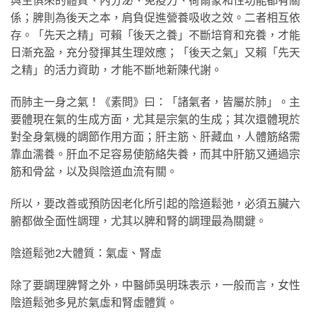
係；脾則為後天之本，肩負促進營養吸收之效。二者相互依
存。「先天之精」可賴「後天之養」不斷培育和充養，才能
日漸充盈，充分發揮其生理效應；「後天之氣」又賴「先天
之精」的活力資助，才能不斷地新陳代謝。
而肺主一身之氣！《素問》曰：「諸氣者，皆屬於肺」。主
要體現在氣的生成方面，尤其是宗氣的生成；其次還體現於
對全身氣機的調節作用方面；肝主筋、肝藏血，人體筋絡需
靠血濡養。肝血不足容易使筋絡失養，而其中肝筋又通過宗
筋和骨盆，以及與陰道血流有關。
所以，要改善或預防因老化所引起的陰道鬆弛，必須五臟六
腑都做全面性調理，尤其以脾和腎的調理最為關鍵。
陰道鬆弛2大體質：氣虛、腎虛
除了要調理脾腎之外，中醫師吳明珠表示，一般而言，女性
陰道鬆弛多見於氣虛和腎虛體質。