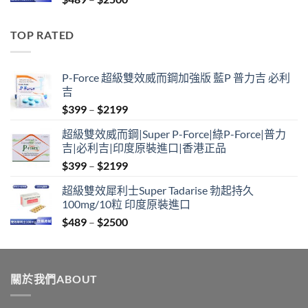
range:
$489
TOP RATED
through
$2500
P-Force 超級雙效威而鋼加強版 藍P 普力吉 必利
吉
Price
$
399
–
$
2199
range:
超級雙效威而鋼|Super P-Force|綠P-Force|普力
$399
吉|必利吉|印度原裝進口|香港正品
through
Price
$
399
–
$
2199
$2199
range:
超級雙效犀利士Super Tadarise 勃起持久
$399
100mg/10粒 印度原裝進口
through
Price
$
489
–
$
2500
$2199
range:
$489
through
關於我們ABOUT
$2500