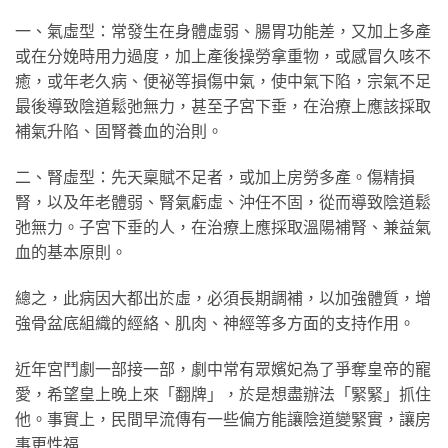
一、氣虛型：常發生在身體虛弱、腸胃功能差，又加上多產
或在分娩時用力過度，加上產後操勞拿重物，或感冒久咳不
癒，或年老久病、便祕等損傷中氣，使中氣下陷，宗氣不足
最後導致陰道鬆弛無力，甚至子宮下垂，在治療上應該採取
補氣升陷、固腎養血的治則。
二、腎虛型：先天稟賦不足者，或加上房勞多產。傷精損
腎，以及年老體弱、腎氣虧虛、沖任不固，從而導致陰道鬆
弛無力。子宮下垂的人，在治療上應採取溫陽補腎、兼益氣
血的基本原則。
總之，此病因大都出於虛，必須長期調補，以加強體質，增
強骨盆底組織的經絡、肌肉、神經等多方面的支持作用。
近年宮鬥劇一部接一部，劇中常有眾嬪妃為了爭奪皇帝的寵
愛，希望皇上晚上來「翻牌」，於是想盡辦法「緊緊」抓住
他。事實上，民間早流傳有一些偏方能讓陰道變緊實，讓房
事更性福