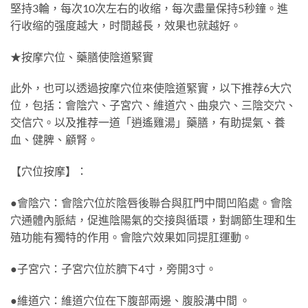
堅持3輪，每次10次左右的收缩，每次盡量保持5秒鐘。進
行收缩的强度越大，时間越長，效果也就越好。
★按摩穴位、藥膳使陰道緊實
此外，也可以透過按摩穴位來使陰道緊實，以下推荐6大穴
位，包括：會陰穴、子宮穴、維道穴、曲泉穴、三陰交穴、
交信穴。以及推荐一道「逍遙雞湯」藥膳，有助提氣、養
血、健脾、顧腎。
【穴位按摩】：
●會陰穴：會陰穴位於陰唇後聯合與肛門中間凹陷處。會陰
穴通體內脈結，促進陰陽氣的交接與循環，對調節生理和生
殖功能有獨特的作用。會陰穴效果如同提肛運動。
●子宮穴：子宮穴位於臍下4寸，旁開3寸。
●維道穴：維道穴位在下腹部兩邊、腹股溝中間 。