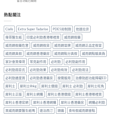
在
留言功能已關閉
犀
Dapoxetine）
齡
麼
〈必
利
副
從
樣？
利
士，
作
來
副
勁
熱點關注
他
用
不
作
吃
達
全
是
用
半
拉
解
性
大
顆
非）
析：
福
Cialis
Extra Super Tadarise
PDE5抑制劑
他達拉非
嗎？〉
夠
起
常
的
中
嗎？
效
見
偉哥醫生紙
印度必利勁香港哪裡買
威而鋼假藥
終
30mg
與
反
點〉
vs
藥
應、
威而鋼假藥危害
威而鋼假貨
威而鋼冒牌
威而鋼正品定假冒
中
60mg
效
發
劑
威而鋼真假
威而鋼香港藥房
威而鋼點分真假
威而鋼點驗真偽
持
生
量
續
率〉
選
家計會買偉哥
常見副作用
必利勁
必利勁副作用
完
中
擇
整
必利勁屈臣氏
必利勁效果
必利勁有效
必利勁用法
與
指
安
南：
必利勁邊度買
必利勁香港藥房
按需服用
治療勃起功能障礙ED
全
30
性
分
犀利士
犀利士lihkg
犀利士價錢
犀利士 必利勁
犀利士旺角
完
鐘
整
見
犀利士正版
犀利士網購
犀利士香港價錢
犀利士香港哪裡買
解
效、
析〉
最
犀利士香港官網
犀利士香港網購
犀利士香港藥房
網購必利勁
中
長
36
買威而鋼要醫生紙嗎
達泊西汀
頭痛
食咗假威而鋼會點
小