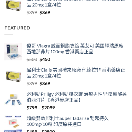
$799
品 20mg 1盒/4粒
through
Original
Current
$
399
$
369
$2099
price
price
was:
is:
FEATURED
$399.
$369.
偉哥 Viagra 威而鋼膜衣錠 萬艾可 美國輝瑞原廠
西地那非片100mg 香港藥店正品
Original
Current
$
500
$
450
price
price
犀利士Cialis 美國禮來原廠 他達拉非 香港藥店正
was:
is:
品 20mg 1盒/4粒
$500.
$450.
Original
Current
$
399
$
369
price
price
必利勁Priligy 必利勁膜衣錠 治療男性早洩 鹽酸達
was:
is:
泊西汀片【香港藥店正品】
$399.
$369.
Price
$
799
–
$
2099
range:
超級雙效犀利士Super Tadarise 勃起持久
$799
100mg/10粒 印度原裝進口
through
Price
$
489
–
$
2500
$2099