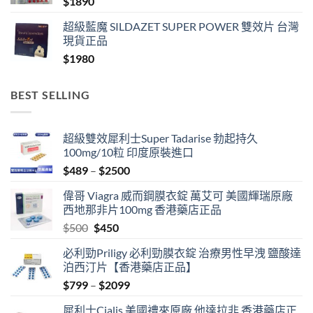
$
1890
超級藍魔 SILDAZET SUPER POWER 雙效片 台灣
現貨正品
$
1980
BEST SELLING
超級雙效犀利士Super Tadarise 勃起持久
100mg/10粒 印度原裝進口
Price
$
489
–
$
2500
range:
偉哥 Viagra 威而鋼膜衣錠 萬艾可 美國輝瑞原廠
$489
西地那非片100mg 香港藥店正品
through
Original
Current
$
500
$
450
$2500
price
price
必利勁Priligy 必利勁膜衣錠 治療男性早洩 鹽酸達
was:
is:
泊西汀片【香港藥店正品】
$500.
$450.
Price
$
799
–
$
2099
range:
犀利士Cialis 美國禮來原廠 他達拉非 香港藥店正