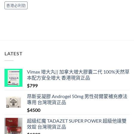
時、
香港必利勁
正
確
用
法
與
香
港
合
法
LATEST
購
買〉
中
Vimax 增大丸|| 加拿大增大膠囊二代 100%天然草
本配方安全增大 香港現貨正品
$
799
昂斯妥凝膠 Androgel 50mg 男性荷爾蒙補充療法
專用 台灣現貨正品
$
4500
超級紅魔 TADAZET SUPER POWER 超級他達雙
效錠 台灣現貨正品