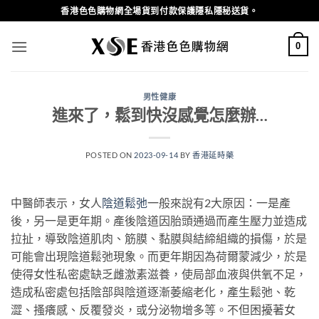
Skip
香港色色購物網全場貨到付款保護隱私隱秘送貨。
to
content
0
男性健康
進來了，鬆到快沒感覺怎麼辦…
POSTED ON
2023-09-14
BY
香港延時藥
中醫師表示，女人
陰道鬆弛
一般來說有2大原因：一是產
後，另一是更年期。產後陰道因胎頭通過而產生壓力並造成
拉扯，導致陰道肌肉、筋膜、黏膜與結締組織的損傷，於是
可能會出現陰道鬆弛現象。而更年期因為荷爾蒙減少，於是
使得女性私密處缺乏雌激素滋養，使局部血液與供氧不足，
造成私密處包括陰部與陰道逐漸萎縮老化，產生鬆弛、乾
澀、搔癢感、反覆發炎，或分泌物增多等。不但困擾著女