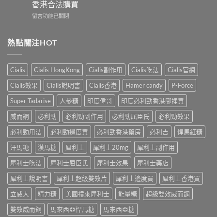
樂
效
香港合法購買
勁
威
犀
在
POXET-
留言功能已關閉
壯
利
〈犀
60（達
哪
士
利
泊
裡
效
士
西
熱點關注HOT
買？
果
（Cialis
汀
年
怎
犀
Dapoxetine）
齡
麼
利
副
從
樣？
Cialis
Cialis HongKong
Cialis副作用
Cialis吃法
Cialis官網
士，
作
來
副
他
用
不
Cialis效果
Cialis說明書
Cialis香港
Hamer candy
P-Force
作
達
全
是
用
拉
解
性
Super Tadarise
人參糖
印度偉哥
印度必利勁香港哪裡買
大
非）
析：
福
嗎？〉
起
常
威而鋼
必利勁
必利勁副作用
必利勁屈臣氏
必利勁效果
的
中
效
見
終
與
必利勁用法
必利勁邊度買
必利勁香港藥房
必利吉
悍馬紅糖
反
點〉
藥
應、
中
汗馬糖
漢馬糖
犀利士
犀利士20mg
犀利士副作用
效
發
持
生
犀利士吃法
犀利士屈臣氏
犀利士效果
犀利士藥店
續
率〉
完
中
犀利士說明書
犀利士超級雙效片
犀利士邊度買
犀利士香港買
整
指
立威大
精力糖
美國禮來犀利士
能量糖
超級雙效威而鋼
南：
30
雙效威而鋼
馬來西亞悍馬糖
馬來西亞糖
分