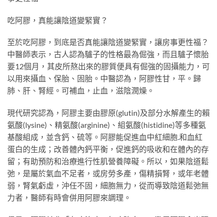
吃阿膠，真能讓陰道變緊實？
至於吃阿膠，到底是否真能讓陰道變緊實，讓房事更性福？
中醫師表示，古人認為驢子的性格最為倔強，而且驢子懷胎
要12個月，其皮所熬出來的膠質便具有倔強的固攝能力，可
以用來攝血、保胎、固胎。中醫認為，阿膠性甘，平。歸
肺、肝、腎經。可補血，止血，滋陰潤燥。
現代研究認為，阿膠主要由膠原(glutin)及部分水解產生的賴
氨酸(lysine)、精氨酸(arginine)、組氨酸(histidine)等多種氨
基酸組成，並含鈣、硫等。阿膠能促進血中紅細胞
.
和血紅
蛋白的生成；改善體內鈣平衡，促進鈣的吸收和在體內的存
留；有助預防和治療進行性肌營養障礙。所以，如果陰道鬆
弛，是屬於氣血不足者，或房勞多產，傷精損腎，或年老體
弱，腎氣虧虛，沖任不固，細胞無力，從而導致陰道鬆弛無
力者，醫師有時會併用阿膠來調理。