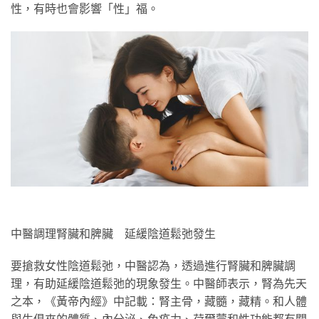
性，有時也會影響「性」福。
中醫調理腎臟和脾臟 延緩陰道鬆弛發生
要搶救女性陰道鬆弛，中醫認為，透過進行腎臟和脾臟調
理，有助延緩陰道鬆弛的現象發生。中醫師表示，腎為先天
之本，《黃帝內經》中記載：腎主骨，藏髓，藏精。和人體
與生俱來的體質、內分泌、免疫力、荷爾蒙和性功能都有關