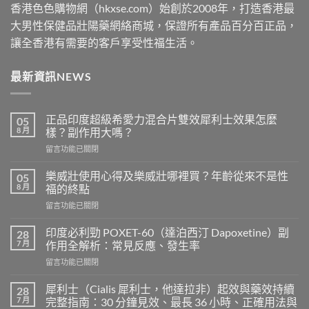
香港色色購物網（hkxse.com）始創於2008年，打造香港最
大男性保健品壯陽藥網絡商城，保證所有產品百分百正品，
讓全香港有需要的客戶享受性福生活。
最新資訊NEWS
正品印度超級希愛力混合片雙效犀利士效果怎麼
05
8 月
樣？副作用大嗎？
在
留言功能已關閉
〈正
品
樂威壯使用心得及樂威壯哪裡買？年齡從來不是性
05
印
8 月
福的終點
度
在
留言功能已關閉
超
〈樂
級
威
希
印度必利勁 POXET-60（達泊西汀 Dapoxetine）副
28
壯
愛
7 月
作用全解析：常見反應、發生率
使
力
在
留言功能已關閉
用
混
〈印
心
合
度
得
犀利士（Cialis 犀利士，他達拉非）起效與藥效持續
28
片
必
及
7 月
完整指南：30 分鐘見效、最長 36 小時、正確用法與
雙
利