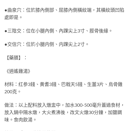
●曲泉穴：位於膝內側部、屈膝內側橫紋端，其橫紋頭凹陷
處即是。
●三陰交：位在小腿內側、內踝尖上3寸、脛骨後緣。
●交信穴：位於小腿内侧、内踝尖上2寸。
【藥膳】：
《逍遙雞湯》
材料：红参3錢、黄耆3錢、巴戟天5錢、生薑3片、烏骨雞
200克。
做法：以上配料放入燉盅中，加水300-500毫升蓋過食材，
放入鍋中隔水燉，大火煮沸後，改文火燉30分鐘，加鹽調
味。食肉飲湯。