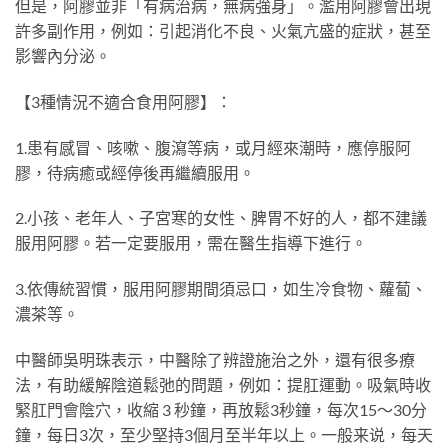
但是，阿膠並非「有病治病，無病強身」。濫用阿膠會出現
許多副作用，例如：引起消化不良、火氣亢盛的症狀，甚至
影響內分泌。
【3種情況不適合食用阿膠】：
1.患有感冒、咳嗽、腹瀉等病，或月經來潮時，應停服阿
膠，待病癒或經停後再繼續服用。
2.小孩、老年人、子宮寒的女性、脾胃不好的人，都不建議
服用阿膠。若一定要服用，需在醫生指導下進行。
3.依傳統習慣，服用阿膠期間須忌口，如生冷食物、蘿蔔、
濃茶等。
中醫師吳明珠表示，中醫除了辨證施治之外，還有很多療
法，有助緩解陰道鬆弛的問題，例如：提肛運動。吸氣時收
緊肛門會陰穴，收縮 3 秒鐘，再放鬆3秒鐘，每次15～30分
鐘，每日3次，至少堅持3個月至半年以上。一般来说，每天