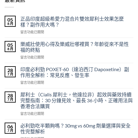
正品印度超級希愛力混合片雙效犀利士效果怎麼
05
8 月
樣？副作用大嗎？
在
留言功能已關閉
〈正
品
樂威壯使用心得及樂威壯哪裡買？年齡從來不是性
05
印
8 月
福的終點
度
在
留言功能已關閉
超
〈樂
級
威
希
印度必利勁 POXET-60（達泊西汀 Dapoxetine）副
28
壯
愛
7 月
作用全解析：常見反應、發生率
使
力
在
留言功能已關閉
用
混
〈印
心
合
度
得
犀利士（Cialis 犀利士，他達拉非）起效與藥效持續
28
片
必
及
7 月
完整指南：30 分鐘見效、最長 36 小時、正確用法與
雙
利
樂
效
香港合法購買
勁
威
犀
在
POXET-
留言功能已關閉
壯
利
〈犀
60（達
哪
士
利
泊
必利勁吃半顆夠嗎？30mg vs 60mg 劑量選擇與安全
裡
06
效
士
西
買？
7 月
性完整解析
果
（Cialis
汀
年
怎