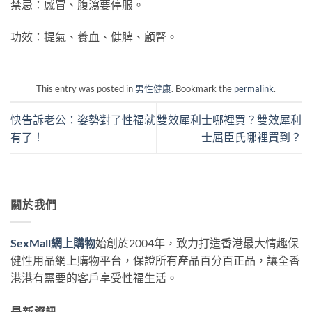
禁忌：感冒、腹瀉要停服。
功效：提氣、養血、健脾、顧腎。
This entry was posted in
男性健康
. Bookmark the
permalink
.
快告訴老公：姿勢對了性福就
雙效犀利士哪裡買？雙效犀利
有了！
士屈臣氏哪裡買到？
關於我們
SexMall網上購物
始創於2004年，致力打造香港最大情趣保
健性用品網上購物平台，保證所有產品百分百正品，讓全香
港港有需要的客戶享受性福生活。
最新資訊