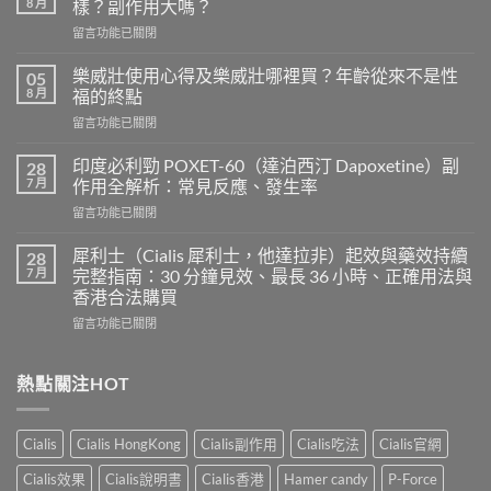
8 月
樣？副作用大嗎？
在
留言功能已關閉
〈正
品
樂威壯使用心得及樂威壯哪裡買？年齡從來不是性
05
印
8 月
福的終點
度
在
留言功能已關閉
超
〈樂
級
威
希
印度必利勁 POXET-60（達泊西汀 Dapoxetine）副
28
壯
愛
7 月
作用全解析：常見反應、發生率
使
力
在
留言功能已關閉
用
混
〈印
心
合
度
得
犀利士（Cialis 犀利士，他達拉非）起效與藥效持續
28
片
必
及
7 月
完整指南：30 分鐘見效、最長 36 小時、正確用法與
雙
利
樂
效
香港合法購買
勁
威
犀
在
POXET-
留言功能已關閉
壯
利
〈犀
60（達
哪
士
利
泊
裡
效
士
西
熱點關注HOT
買？
果
（Cialis
汀
年
怎
犀
Dapoxetine）
齡
麼
利
副
從
樣？
Cialis
Cialis HongKong
Cialis副作用
Cialis吃法
Cialis官網
士，
作
來
副
他
用
不
Cialis效果
Cialis說明書
Cialis香港
Hamer candy
P-Force
作
達
全