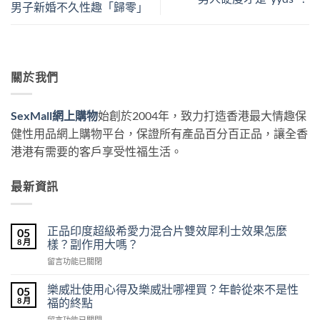
男子新婚不久性趣「歸零」
關於我們
SexMall網上購物
始創於2004年，致力打造香港最大情趣保
健性用品網上購物平台，保證所有產品百分百正品，讓全香
港港有需要的客戶享受性福生活。
最新資訊
正品印度超級希愛力混合片雙效犀利士效果怎麼
05
8 月
樣？副作用大嗎？
在
留言功能已關閉
〈正
品
樂威壯使用心得及樂威壯哪裡買？年齡從來不是性
05
印
8 月
福的終點
度
在
留言功能已關閉