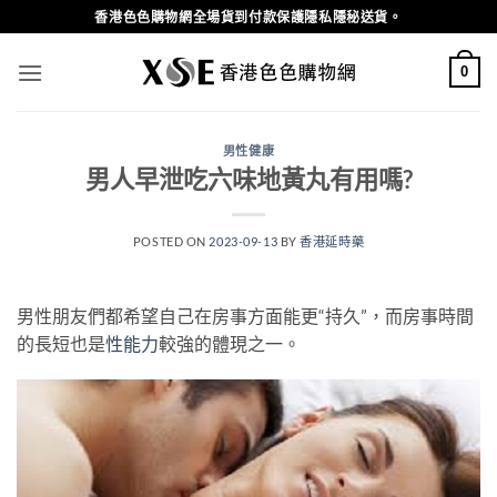
Skip
香港色色購物網全場貨到付款保護隱私隱秘送貨。
to
content
0
男性健康
男人早泄吃六味地黃丸有用嗎?
POSTED ON
2023-09-13
BY
香港延時藥
男性朋友們都希望自己在房事方面能更“持久”，而房事時間
的長短也是
性能力
較強的體現之一。