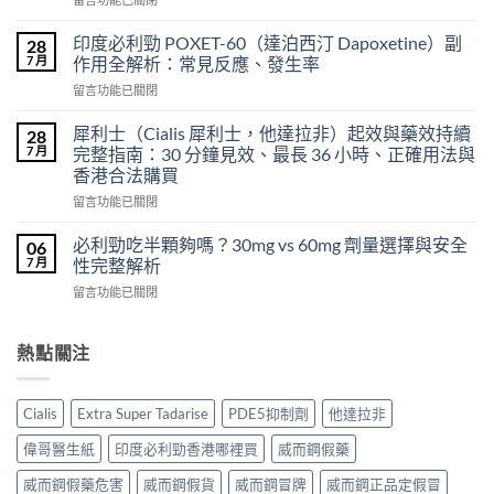
超
〈樂
級
威
希
印度必利勁 POXET-60（達泊西汀 Dapoxetine）副
28
壯
愛
7 月
作用全解析：常見反應、發生率
使
力
在
留言功能已關閉
用
混
〈印
心
合
度
得
犀利士（Cialis 犀利士，他達拉非）起效與藥效持續
28
片
必
及
7 月
完整指南：30 分鐘見效、最長 36 小時、正確用法與
雙
利
樂
效
香港合法購買
勁
威
犀
在
POXET-
留言功能已關閉
壯
利
〈犀
60（達
哪
士
利
泊
必利勁吃半顆夠嗎？30mg vs 60mg 劑量選擇與安全
裡
06
效
士
西
買？
7 月
性完整解析
果
（Cialis
汀
年
怎
在
留言功能已關閉
犀
Dapoxetine）
齡
麼
〈必
利
副
從
樣？
利
士，
作
來
副
勁
熱點關注
他
用
不
作
吃
達
全
是
用
半
拉
解
性
大
顆
非）
析：
福
Cialis
Extra Super Tadarise
PDE5抑制劑
他達拉非
嗎？〉
夠
起
常
的
中
嗎？
效
見
偉哥醫生紙
印度必利勁香港哪裡買
威而鋼假藥
終
30mg
與
反
點〉
vs
藥
應、
威而鋼假藥危害
威而鋼假貨
威而鋼冒牌
威而鋼正品定假冒
中