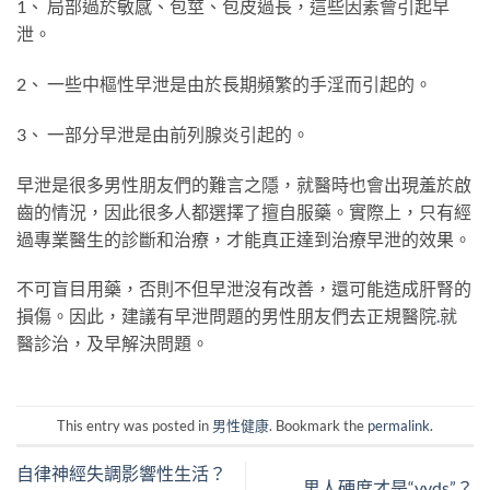
1、 局部過於敏感、包莖、包皮過長，這些因素會引起早
泄。
2、 一些中樞性早泄是由於長期頻繁的手淫而引起的。
3、 一部分早泄是由前列腺炎引起的。
早泄是很多男性朋友們的難言之隱，就醫時也會出現羞於啟
齒的情況，因此很多人都選擇了擅自服藥。實際上，只有經
過專業醫生的診斷和治療，才能真正達到治療早泄的效果。
不可盲目用藥，否則不但早泄沒有改善，還可能造成肝腎的
損傷。因此，建議有早泄問題的男性朋友們去正規醫院
.
就
醫診治，及早解決問題。
This entry was posted in
男性健康
. Bookmark the
permalink
.
自律神經失調影響性生活？
男人硬度才是“yyds”？