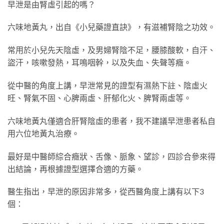
早泄是由腎虛引起的嗎？
六味地黃丸，出自《小兒藥證直訣》，有滋補腎陰之功效。
常用於小兒先天陰虛，及男婦腎陰不足，腰膝酸軟，自汗、
盜汗，咳嗽發熱，耳鳴咽幹，以及失血、失聲等癥。
從中醫的角度上講，早泄常見的證型有濕熱下註、陰虛火
旺、腎氣不固、心脾兩虛、肝郁化火、脾腎兩虛等。
六味地黃丸僅適合肝腎陰虛的患者，我不建議早泄患者私自
用六位地黃丸治療。
最好是中醫師綜合癥狀、舌像、脈象、望診，四診合參來得
出結論，再根據證型選擇合適的方藥。
醫生指出，早泄的原因非常多，從西醫角度上講有以下3
個：