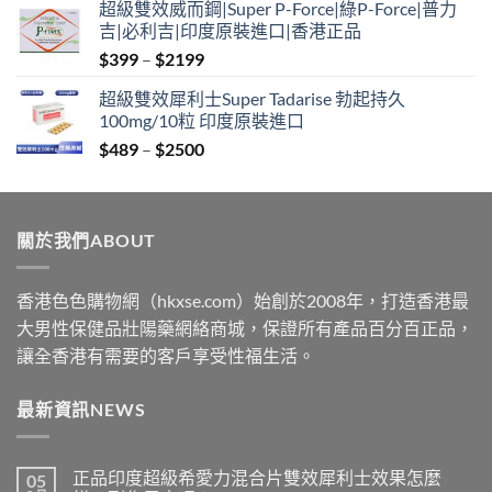
超級雙效威而鋼|Super P-Force|綠P-Force|普力
$399
吉|必利吉|印度原裝進口|香港正品
through
Price
$
399
–
$
2199
$2199
range:
超級雙效犀利士Super Tadarise 勃起持久
$399
100mg/10粒 印度原裝進口
through
Price
$
489
–
$
2500
$2199
range:
$489
through
關於我們ABOUT
$2500
香港色色購物網（hkxse.com）始創於2008年，打造香港最
大男性保健品壯陽藥網絡商城，保證所有產品百分百正品，
讓全香港有需要的客戶享受性福生活。
最新資訊NEWS
正品印度超級希愛力混合片雙效犀利士效果怎麼
05