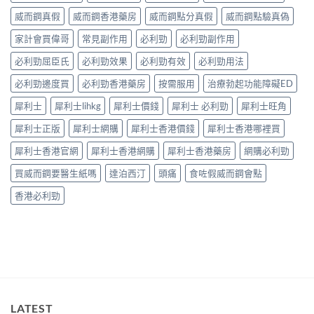
60mg
效
發
劑
威而鋼真假
威而鋼香港藥房
威而鋼點分真假
威而鋼點驗真偽
持
生
量
續
率〉
選
家計會買偉哥
常見副作用
必利勁
必利勁副作用
完
中
擇
整
必利勁屈臣氏
必利勁效果
必利勁有效
必利勁用法
與
指
安
南：
必利勁邊度買
必利勁香港藥房
按需服用
治療勃起功能障礙ED
全
30
性
分
犀利士
犀利士lihkg
犀利士價錢
犀利士 必利勁
犀利士旺角
完
鐘
整
見
犀利士正版
犀利士網購
犀利士香港價錢
犀利士香港哪裡買
解
效、
析〉
最
犀利士香港官網
犀利士香港網購
犀利士香港藥房
網購必利勁
中
長
36
買威而鋼要醫生紙嗎
達泊西汀
頭痛
食咗假威而鋼會點
小
時、
香港必利勁
正
確
用
法
與
香
港
合
法
LATEST
購