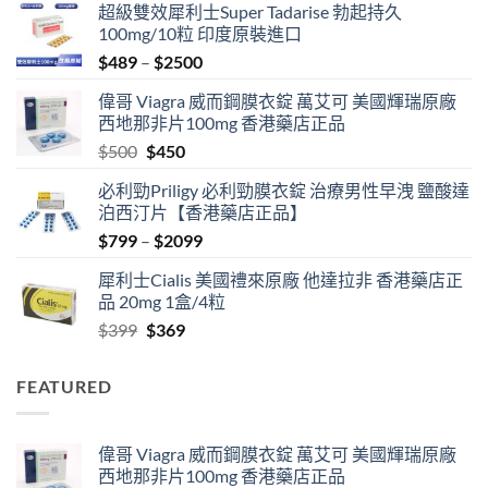
超級雙效犀利士Super Tadarise 勃起持久
100mg/10粒 印度原裝進口
Price
$
489
–
$
2500
range:
偉哥 Viagra 威而鋼膜衣錠 萬艾可 美國輝瑞原廠
$489
西地那非片100mg 香港藥店正品
through
Original
Current
$
500
$
450
$2500
price
price
必利勁Priligy 必利勁膜衣錠 治療男性早洩 鹽酸達
was:
is:
泊西汀片【香港藥店正品】
$500.
$450.
Price
$
799
–
$
2099
range:
犀利士Cialis 美國禮來原廠 他達拉非 香港藥店正
$799
品 20mg 1盒/4粒
through
Original
Current
$
399
$
369
$2099
price
price
was:
is:
FEATURED
$399.
$369.
偉哥 Viagra 威而鋼膜衣錠 萬艾可 美國輝瑞原廠
西地那非片100mg 香港藥店正品