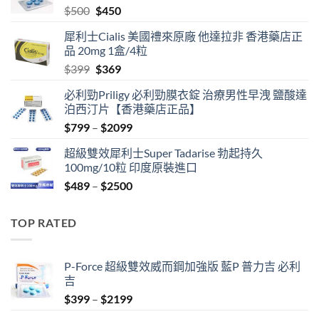
Original
Current
$
500
$
450
price
price
犀利士Cialis 美國禮來原廠 他達拉非 香港藥店正
was:
is:
品 20mg 1盒/4粒
$500.
$450.
Original
Current
$
399
$
369
price
price
必利勁Priligy 必利勁膜衣錠 治療男性早洩 鹽酸達
was:
is:
泊西汀片【香港藥店正品】
$399.
$369.
Price
$
799
–
$
2099
range:
超級雙效犀利士Super Tadarise 勃起持久
$799
100mg/10粒 印度原裝進口
through
Price
$
489
–
$
2500
$2099
range:
$489
TOP RATED
through
$2500
P-Force 超級雙效威而鋼加強版 藍P 普力吉 必利
吉
Price
$
399
–
$
2199
range: