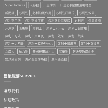
是
用
拉
解
性
Super Tadarise
人參糖
印度偉哥
印度必利勁香港哪裡買
大
非）
析：
福
嗎？〉
起
常
威而鋼
必利勁
必利勁副作用
必利勁屈臣氏
必利勁效果
的
中
效
見
終
與
必利勁用法
必利勁邊度買
必利勁香港藥房
必利吉
悍馬紅糖
反
點〉
藥
應、
中
汗馬糖
漢馬糖
犀利士
犀利士20mg
犀利士副作用
效
發
持
生
犀利士吃法
犀利士屈臣氏
犀利士效果
犀利士藥店
續
率〉
完
中
犀利士說明書
犀利士超級雙效片
犀利士邊度買
犀利士香港買
整
指
立威大
精力糖
美國禮來犀利士
能量糖
超級雙效威而鋼
南：
30
雙效威而鋼
馬來西亞悍馬糖
馬來西亞糖
分
鐘
見
效、
售後服務SERVICE
最
長
36
小
聯繫我們
時、
正
私隱政策
確
用