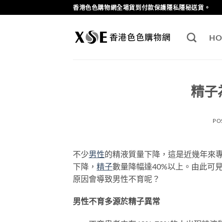
Skip
香港色色購物網全場貨到付款保護隱私隱秘送貨。
to
content
HO
精子
PO
不少
男性
的精液質量下降，這是近幾年來專
下降，
精子
數量降幅達40%以上。由此可
原因會導致男性不育呢？
男性不育多源於精子異常