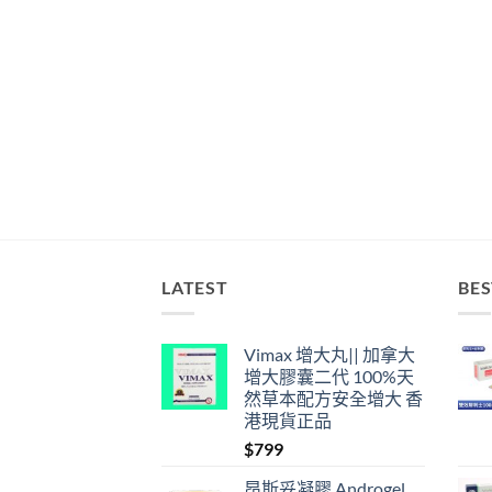
LATEST
BES
Vimax 增大丸|| 加拿大
增大膠囊二代 100%天
然草本配方安全增大 香
港現貨正品
$
799
昂斯妥凝膠 Androgel