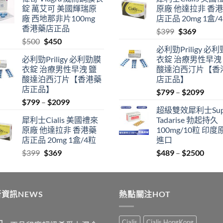
$489
was:
is:
錠 萬艾可 美國輝瑞原
原廠 他達拉非 香
through
$500.
$450.
廠 西地那非片100mg
店正品 20mg 1盒/
$2500
香港藥店正品
Original
Current
$
399
$
369
Original
Current
$
500
$
450
price
price
必利勁Priligy 必
price
price
was:
is:
必利勁Priligy 必利勁膜
衣錠 治療男性早洩
was:
is:
$399.
$369.
衣錠 治療男性早洩 鹽
酸達泊西汀片【香
$500.
$450.
酸達泊西汀片【香港藥
店正品】
店正品】
Price
$
799
–
$
2099
Price
$
799
–
$
2099
range
超級雙效犀利士Sup
range:
$799
犀利士Cialis 美國禮來
Tadarise 勃起持久
$799
thro
原廠 他達拉非 香港藥
100mg/10粒 印度
through
$209
店正品 20mg 1盒/4粒
進口
$2099
Original
Current
Price
$
399
$
369
$
489
–
$
2500
price
price
range
was:
is:
$489
$399.
$369.
thro
資訊NEWS
熱點關注HOT
$250
Cialis
Cialis HongKong