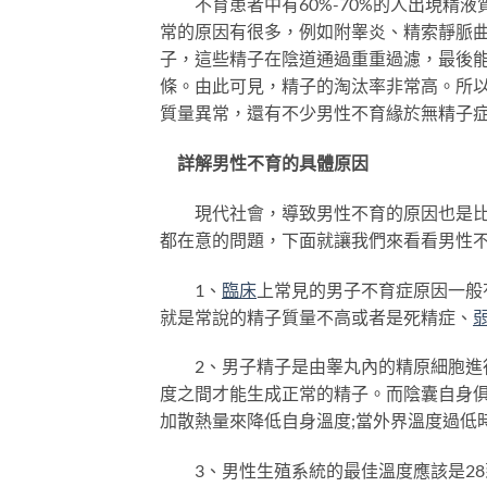
不育患者中有60%-70%的人出現精液
常的原因有很多，例如附睾炎、精索靜脈
子，這些精子在陰道通過重重過濾，最後
條。由此可見，精子的淘汰率非常高。所
質量異常，還有不少男性不育緣於無精子症
詳解男性不育的具體原因
現代社會，導致男性不育的原因也是比較
都在意的問題，下面就讓我們來看看男性
1、
臨床
上常見的男子不育症原因一般
就是常說的精子質量不高或者是死精症、
2、男子精子是由睾丸內的精原細胞進行
度之間才能生成正常的精子。而陰囊自身俱
加散熱量來降低自身溫度;當外界溫度過低
3、男性生殖系統的最佳溫度應該是28