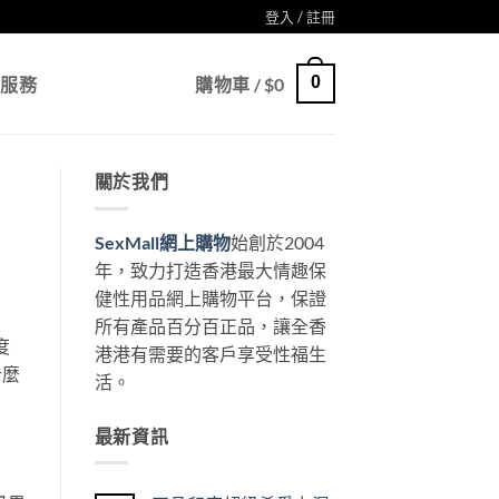
登入 / 註冊
0
戶服務
購物車 /
$
0
關於我們
SexMall網上購物
始創於2004
年，致力打造香港最大情趣保
健性用品網上購物平台，保證
所有產品百分百正品，讓全香
度
港港有需要的客戶享受性福生
什麼
活。
最新資訊