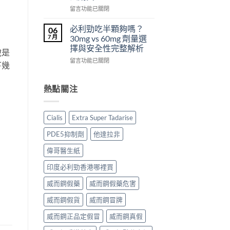
從
副
西
在
留言功能已關閉
來
作
汀
〈犀
不
用
Dapoxetine）
利
必利勁吃半顆夠嗎？
06
是
大
副
士
7 月
30mg vs 60mg 劑量選
性
嗎？〉
作
（Cialis
擇與安全性完整解析
福
中
用
說是
犀
的
全
在
利
留言功能已關閉
下幾
終
解
〈必
士，
點〉
析：
利
他
中
常
勁
達
熱點關注
見
吃
拉
反
半
非）
應、
顆
起
Cialis
Extra Super Tadarise
發
夠
效
生
嗎？
與
PDE5抑制劑
他達拉非
率〉
30mg
藥
中
vs
效
偉哥醫生紙
60mg
持
劑
續
印度必利勁香港哪裡買
量
完
選
威而鋼假藥
威而鋼假藥危害
整
擇
指
威而鋼假貨
威而鋼冒牌
與
南：
安
30
威而鋼正品定假冒
威而鋼真假
全
分
性
鐘