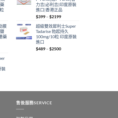
through
港藥
力吉|必利吉|印度原裝
$2199
4粒
進口|香港正品
Price
$
399
–
$
2199
range:
利勁膜
超級雙效犀利士Super
$399
 鹽
Tadarise 勃起持久
through
港藥
100mg/10粒 印度原裝
$2199
進口
Price
$
489
–
$
2500
:
range:
er
$489
ugh
through
原裝
9
$2500
:
ugh
0
售後服務SERVICE