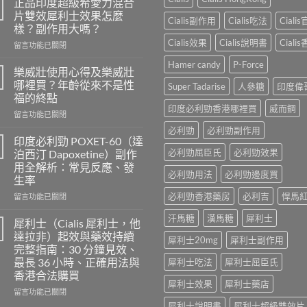
正品印度超級希愛力混合
片雙效犀利士效果怎麼
Cialis副作用
Cialis吃法
Ciali
樣？副作用大嗎？
Cialis效果
Cialis說明書
Ciali
在
留言功能已關閉
〈正
Hamer candy
P-Force
品
樂威壯使用心得及樂威壯
印
哪裡買？年齡從來不是性
Super Tadarise
人參糖
印度偉
度
福的終點
超
印度必利勁香港哪裡買
威而鋼
在
級
留言功能已關閉
〈樂
希
必利勁
必利勁副作用
威
愛
印度必利勁 POXET-60（達
壯
力
必利勁屈臣氏
必利勁效果
泊西汀 Dapoxetine）副作
使
混
用全解析：常見反應、發
用
合
必利勁用法
必利勁邊度買
生率
心
片
得
必利勁香港藥房
必利吉
悍馬
雙
在
留言功能已關閉
及
效
〈印
汗馬糖
漢馬糖
犀利士
樂
犀
度
犀利士（Cialis 犀利士，他
威
利
必
達拉非）起效與藥效持續
犀利士20mg
犀利士副作用
壯
士
利
完整指南：30 分鐘見效、
哪
效
勁
最長 36 小時、正確用法與
犀利士吃法
犀利士屈臣氏
裡
果
POXET-
香港合法購買
買？
怎
60（達
犀利士效果
犀利士藥店
年
麼
泊
在
留言功能已關閉
齡
樣？
西
〈犀
犀利士說明書
犀利士超級雙效片