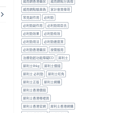
威而鋼香港藥房
威而鋼點分真假
完
見
整
效、
威而鋼點驗真偽
家計會買偉哥
解
最
析〉
長
常見副作用
必利勁
中
36
小
必利勁副作用
必利勁屈臣氏
時、
正
必利勁效果
必利勁有效
確
用
必利勁用法
必利勁邊度買
法
必利勁香港藥房
按需服用
與
香
治療勃起功能障礙ED
犀利士
港
合
犀利士lihkg
犀利士價錢
法
購
犀利士 必利勁
犀利士旺角
買〉
中
犀利士正版
犀利士網購
犀利士香港價錢
犀利士香港哪裡買
犀利士香港官網
犀利士香港網購