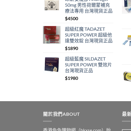
50mg 男性荷爾蒙補充
療法專用 台灣現貨正品
$
4500
超級紅魔 TADAZET
SUPER POWER 超級他
達雙效錠 台灣現貨正品
$
1890
超級藍魔 SILDAZET
SUPER POWER 雙效片
台灣現貨正品
$
1980
關於我們ABOUT
最新
香港色色購物網（hkxse.com）始