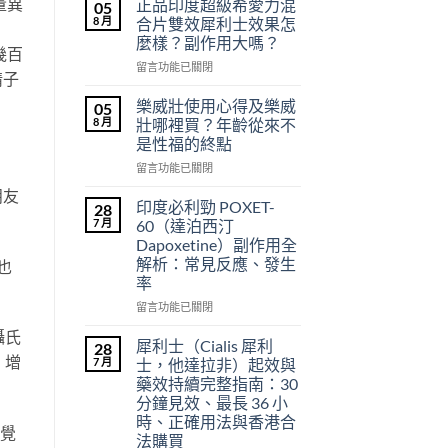
量異
正品印度超級希愛力混
05
8 月
合片雙效犀利士效果怎
麼樣？副作用大嗎？
幾百
在
留言功能已關閉
精子
〈正
品
樂威壯使用心得及樂威
05
印
8 月
壯哪裡買？年齡從來不
度
是性福的終點
超
在
級
留言功能已關閉
〈樂
希
朋友
威
愛
印度必利勁 POXET-
28
壯
力
7 月
60（達泊西汀
使
混
Dapoxetine）副作用全
用
合
解析：常見反應、發生
也
心
片
率
得
雙
及
效
在
留言功能已關閉
樂
犀
〈印
攝氏
威
利
度
犀利士（Cialis 犀利
28
壯
士
必
，增
7 月
士，他達拉非）起效與
哪
效
利
藥效持續完整指南：30
裡
果
勁
分鐘見效、最長 36 小
買？
怎
POXET-
時、正確用法與香港合
年
麼
60（達
感覺
法購買
齡
樣？
泊