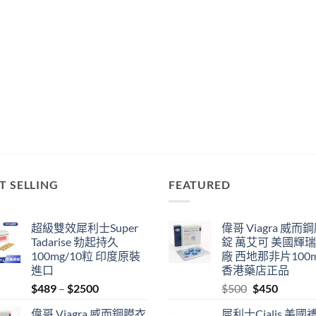
T SELLING
FEATURED
超級雙效犀利士Super
偉哥 Viagra 威而
Tadarise 勃起持久
錠 萬艾可 美國輝
100mg/10粒 印度原裝
廠 西地那非片100
進口
香港藥店正品
Price
Original
Current
$
489
–
$
2500
$
500
$
450
range:
price
price
偉哥 Viagra 威而鋼膜衣
犀利士Cialis 美國