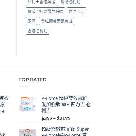
犀利士香港藥房
網購必利勁
買威而鋼要醫生紙嗎
達泊西汀
頭痛
食咗假威而鋼會點
香港必利勁
TOP RATED
鋼膜衣
P-Force 超級雙效威而
瑞原
鋼加強版 藍P 普力吉 必
mg
利吉
Price
$
399
–
$
2199
range:
超級雙效威而鋼|Super
$399
禮來
P-Force|綠P-Force|普