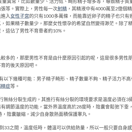
質量異常，比如數量少、活力低、畸形精子增多等，導致精子質
曲張等。實際上，男性每一次
射精
，其精液中有4000萬至2億個精
能進入
女性
子宮
的只有1000多萬條，而能靠近卵子的精子也只有
以，如果精子數量少，那麼女性懷孕的希望自然變得渺茫。除了
，這佔了男性不育患者約10%。
多的，那麼男性不育是由什麼原因引起的呢，這是很多男性
不育的後天原因吧。
有以下幾種可能：男子精子畸形、精子數量不夠、精子活力不高
弱精症
等。
無絲分裂生成的，其進行有絲分裂的環境要求是溫度必須在3
有調節溫度的功能，當外界溫度高於28度時，陰囊會鬆弛下垂
時，陰囊皺縮，減少自身散熱面積保護睾丸。
到33之間，溫度低時，體溫可以供給熱量，所以一般只要自身