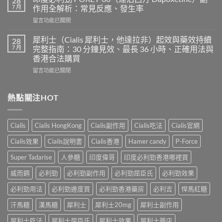
28
壯
愛
7 月
作用全解析：常見反應、發生率
使
力
在
留言功能已關閉
用
混
〈印
心
合
度
得
犀利士（Cialis 犀利士，他達拉非）起效與藥效持續
28
片
必
及
7 月
完整指南：30 分鐘見效、最長 36 小時、正確用法與
雙
利
樂
效
香港合法購買
勁
威
犀
在
POXET-
留言功能已關閉
壯
利
〈犀
60（達
哪
士
利
泊
裡
效
士
西
熱點關注HOT
買？
果
（Cialis
汀
年
怎
犀
Dapoxetine）
齡
麼
利
副
從
樣？
Cialis
Cialis HongKong
Cialis副作用
Cialis吃法
Cialis官網
士，
作
來
副
他
用
不
Cialis效果
Cialis說明書
Cialis香港
Hamer candy
P-Force
作
達
全
是
用
拉
解
性
Super Tadarise
人參糖
印度偉哥
印度必利勁香港哪裡買
大
非）
析：
福
嗎？〉
起
常
威而鋼
必利勁
必利勁副作用
必利勁屈臣氏
必利勁效果
的
中
效
見
終
與
必利勁用法
必利勁邊度買
必利勁香港藥房
必利吉
悍馬紅糖
反
點〉
藥
應、
中
汗馬糖
漢馬糖
犀利士
犀利士20mg
犀利士副作用
效
發
持
生
犀利士吃法
犀利士屈臣氏
犀利士效果
犀利士藥店
續
率〉