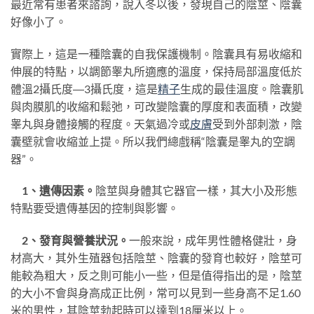
最近常有患者來諮詢，說入冬以後，發現自己的陰莖、陰囊
好像小了。
實際上，這是一種陰囊的自我保護機制。陰囊具有易收縮和
伸展的特點，以調節睾丸所適應的溫度，保持局部溫度低於
體溫2攝氏度―3攝氏度，這是
精子
生成的最佳溫度。陰囊肌
與肉膜肌的收縮和鬆弛，可改變陰囊的厚度和表面積，改變
睾丸與身體接觸的程度。天氣過冷或
皮膚
受到外部刺激，陰
囊壁就會收縮並上提。所以我們總戲稱“陰囊是睾丸的空調
器”。
1、遺傳因素。
陰莖與身體其它器官一樣，其大小及形態
特點要受遺傳基因的控制與影響。
2、發育與營養狀況。
一般來說，成年男性體格健壯，身
材高大，其外生殖器包括陰莖、陰囊的發育也較好，陰莖可
能較為粗大，反之則可能小一些，但是值得指出的是，陰莖
的大小不會與身高成正比例，常可以見到一些身高不足1.60
米的男性，其陰莖勃起時可以達到18厘米以上。