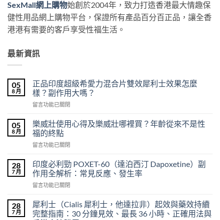
SexMall網上購物
始創於2004年，致力打造香港最大情趣保
健性用品網上購物平台，保證所有產品百分百正品，讓全香
港港有需要的客戶享受性福生活。
最新資訊
正品印度超級希愛力混合片雙效犀利士效果怎麼
05
8 月
樣？副作用大嗎？
在
留言功能已關閉
〈正
品
樂威壯使用心得及樂威壯哪裡買？年齡從來不是性
05
印
8 月
福的終點
度
在
留言功能已關閉
超
〈樂
級
威
希
印度必利勁 POXET-60（達泊西汀 Dapoxetine）副
28
壯
愛
7 月
作用全解析：常見反應、發生率
使
力
在
留言功能已關閉
用
混
〈印
心
合
度
得
犀利士（Cialis 犀利士，他達拉非）起效與藥效持續
28
片
必
及
7 月
完整指南：30 分鐘見效、最長 36 小時、正確用法與
雙
利
樂