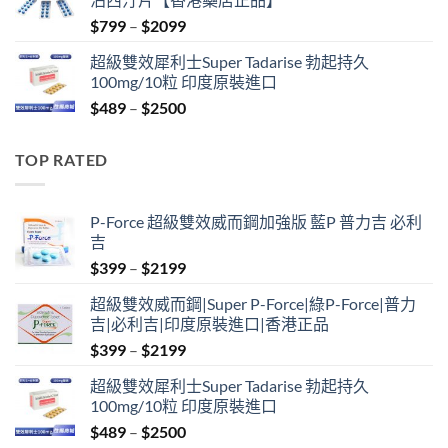
$399.
$369.
Price
$
799
–
$
2099
range:
超級雙效犀利士Super Tadarise 勃起持久
$799
100mg/10粒 印度原裝進口
through
Price
$
489
–
$
2500
$2099
range:
$489
TOP RATED
through
$2500
P-Force 超級雙效威而鋼加強版 藍P 普力吉 必利
吉
Price
$
399
–
$
2199
range:
超級雙效威而鋼|Super P-Force|綠P-Force|普力
$399
吉|必利吉|印度原裝進口|香港正品
through
Price
$
399
–
$
2199
$2199
range:
超級雙效犀利士Super Tadarise 勃起持久
$399
100mg/10粒 印度原裝進口
through
Price
$
489
–
$
2500
$2199