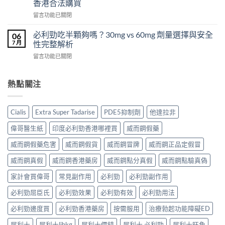
效
香港合法購買
勁
威
犀
在
POXET-
留言功能已關閉
壯
利
〈犀
60（達
哪
士
利
泊
必利勁吃半顆夠嗎？30mg vs 60mg 劑量選擇與安全
裡
06
效
士
西
買？
7 月
性完整解析
果
（Cialis
汀
年
怎
在
留言功能已關閉
犀
Dapoxetine）
齡
麼
〈必
利
副
從
樣？
利
士，
作
來
副
勁
熱點關注
他
用
不
作
吃
達
全
是
用
半
拉
解
性
大
顆
非）
析：
福
Cialis
Extra Super Tadarise
PDE5抑制劑
他達拉非
嗎？〉
夠
起
常
的
中
嗎？
效
見
偉哥醫生紙
印度必利勁香港哪裡買
威而鋼假藥
終
30mg
與
反
點〉
vs
藥
應、
威而鋼假藥危害
威而鋼假貨
威而鋼冒牌
威而鋼正品定假冒
中
60mg
效
發
劑
威而鋼真假
威而鋼香港藥房
威而鋼點分真假
威而鋼點驗真偽
持
生
量
續
率〉
選
家計會買偉哥
常見副作用
必利勁
必利勁副作用
完
中
擇
整
必利勁屈臣氏
必利勁效果
必利勁有效
必利勁用法
與
指
安
南：
必利勁邊度買
必利勁香港藥房
按需服用
治療勃起功能障礙ED
全
30
性
分
犀利士
犀利士lihkg
犀利士價錢
犀利士 必利勁
犀利士旺角