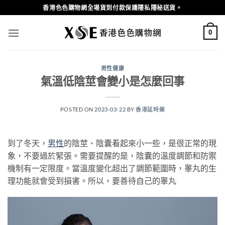
Skip
香港色色購物網全場貨到付款保護隱私隱秘送貨。
to
content
0
男性健康
氣溫低陰莖會變小是怎麼回事
POSTED ON
2023-03-22
BY
香港延時藥
到了冬天，
男性
的陰莖、陰囊看起來小一些，是很正常的現
象，不要過於緊張。需要提醒的是，陰囊的溫度調節和防禦
機制有一定限度。當溫度變化超出了調節範圍時，睾丸的生
理功能就會受到損害。所以，要善待自己的睾丸