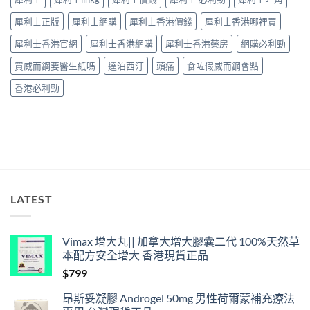
完
鐘
整
見
犀利士正版
犀利士網購
犀利士香港價錢
犀利士香港哪裡買
解
效、
析〉
最
犀利士香港官網
犀利士香港網購
犀利士香港藥房
網購必利勁
中
長
36
買威而鋼要醫生紙嗎
達泊西汀
頭痛
食咗假威而鋼會點
小
時、
香港必利勁
正
確
用
法
與
香
港
合
法
LATEST
購
買〉
中
Vimax 增大丸|| 加拿大增大膠囊二代 100%天然草
本配方安全增大 香港現貨正品
$
799
昂斯妥凝膠 Androgel 50mg 男性荷爾蒙補充療法