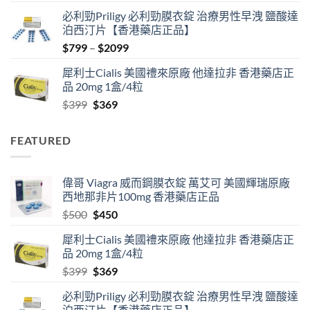
price
price
必利勁Priligy 必利勁膜衣錠 治療男性早洩 鹽酸達
was:
is:
泊西汀片【香港藥店正品】
$500.
$450.
Price
$
799
–
$
2099
range:
犀利士Cialis 美國禮來原廠 他達拉非 香港藥店正
$799
品 20mg 1盒/4粒
through
Original
Current
$
399
$
369
$2099
price
price
was:
is:
FEATURED
$399.
$369.
偉哥 Viagra 威而鋼膜衣錠 萬艾可 美國輝瑞原廠
西地那非片100mg 香港藥店正品
Original
Current
$
500
$
450
price
price
犀利士Cialis 美國禮來原廠 他達拉非 香港藥店正
was:
is:
品 20mg 1盒/4粒
$500.
$450.
Original
Current
$
399
$
369
price
price
必利勁Priligy 必利勁膜衣錠 治療男性早洩 鹽酸達
was:
is:
泊西汀片【香港藥店正品】