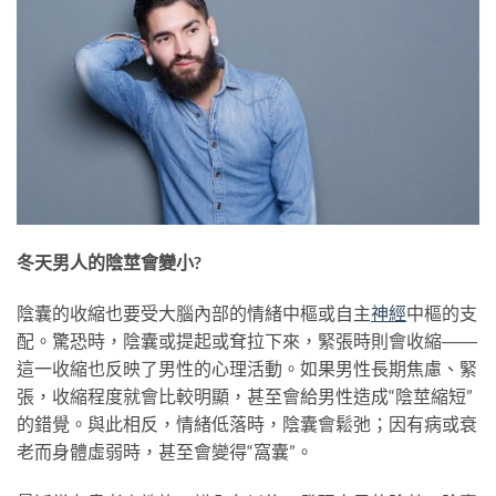
冬天男人的陰莖會變小?
陰囊的收縮也要受大腦內部的情緒中樞或自主
神經
中樞的支
配。驚恐時，陰囊或提起或耷拉下來，緊張時則會收縮――
這一收縮也反映了男性的心理活動。如果男性長期焦慮、緊
張，收縮程度就會比較明顯，甚至會給男性造成“陰莖縮短”
的錯覺。與此相反，情緒低落時，陰囊會鬆弛；因有病或衰
老而身體虛弱時，甚至會變得“窩囊”。