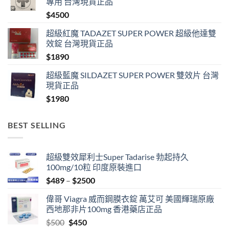
專用 台灣現貨正品
$
4500
超級紅魔 TADAZET SUPER POWER 超級他達雙
效錠 台灣現貨正品
$
1890
超級藍魔 SILDAZET SUPER POWER 雙效片 台灣
現貨正品
$
1980
BEST SELLING
超級雙效犀利士Super Tadarise 勃起持久
100mg/10粒 印度原裝進口
Price
$
489
–
$
2500
range:
偉哥 Viagra 威而鋼膜衣錠 萬艾可 美國輝瑞原廠
$489
西地那非片100mg 香港藥店正品
through
Original
Current
$
500
$
450
$2500