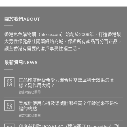
range:
$489
through
關於我們ABOUT
$2500
香港色色購物網（hkxse.com）始創於2008年，打造香港最
大男性保健品壯陽藥網絡商城，保證所有產品百分百正品，
讓全香港有需要的客戶享受性福生活。
最新資訊NEWS
正品印度超級希愛力混合片雙效犀利士效果怎麼
05
8 月
樣？副作用大嗎？
在
留言功能已關閉
〈正
品
樂威壯使用心得及樂威壯哪裡買？年齡從來不是性
05
印
8 月
福的終點
度
在
留言功能已關閉
超
〈樂
級
威
希
印度必利勁 POXET-60（達泊西汀 Dapoxetine）副