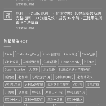
使
力
在
留言功能已關閉
用
混
〈印
心
合
度
得
犀利士（Cialis 犀利士，他達拉非）起效與藥效持續
28
片
必
及
7 月
完整指南：30 分鐘見效、最長 36 小時、正確用法與
雙
利
樂
效
香港合法購買
勁
威
犀
在
POXET-
留言功能已關閉
壯
利
〈犀
60（達
哪
士
利
泊
裡
效
士
西
熱點關注HOT
買？
果
（Cialis
汀
年
怎
犀
Dapoxetine）
齡
麼
利
副
從
樣？
Cialis
Cialis HongKong
Cialis副作用
Cialis吃法
Cialis官網
士，
作
來
副
他
用
不
Cialis效果
Cialis說明書
Cialis香港
Hamer candy
P-Force
作
達
全
是
用
拉
解
性
Super Tadarise
人參糖
印度偉哥
印度必利勁香港哪裡買
大
非）
析：
福
嗎？〉
起
常
威而鋼
必利勁
必利勁副作用
必利勁屈臣氏
必利勁效果
的
中
效
見
終
與
必利勁用法
必利勁邊度買
必利勁香港藥房
必利吉
悍馬紅糖
反
點〉
藥
應、
中
汗馬糖
漢馬糖
犀利士
犀利士20mg
犀利士副作用
效
發
持
生
犀利士吃法
犀利士屈臣氏
犀利士效果
犀利士藥店
續
率〉
完
中