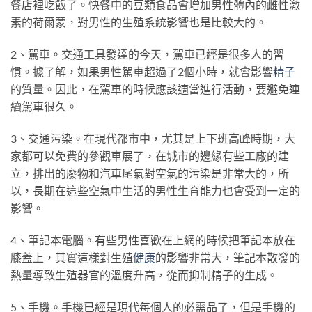
餐店裡吃飯了。快餐中的豆類食品會增加男性體內的雌性激
素的荷爾蒙，對男性的生殖系統影響也是比較大的。
2、駕車。交通工具發達的今天，駕車已經是很多人的習
慣。據了解，如果男性駕車超過了2個小時，就會影響
精子
的質量。因此，在駕車的時候應該適當進行活動，要避免連
續駕車很久。
3、交通污染。在現代都市中，尤其是上下班高峰時期，大
家都可以免費的參觀車展了，在城市的邊緣有些工廠的建
立，排出的廢物和汽車尾氣對空氣的污染是非常大的，所
以，長期在這些空氣中生活的男性生育能力也會受到一定的
影響。
4、筆記本電腦。有些男性喜歡在上網的時候把筆記本放在
膝蓋上，其實這樣對生殖
健康
的影響非常大，筆記本散發的
熱量導致生殖器官的溫度升高，從而抑制精子的生成。
5、手機。手機已經是現代每個人的必需品了，但是手機的