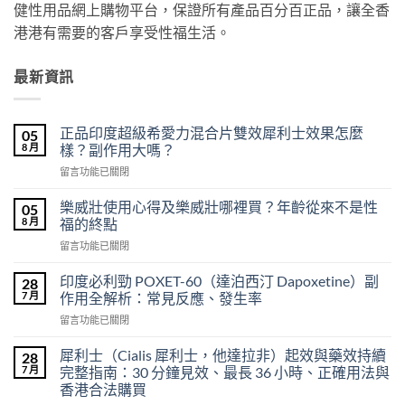
健性用品網上購物平台，保證所有產品百分百正品，讓全香
港港有需要的客戶享受性福生活。
最新資訊
正品印度超級希愛力混合片雙效犀利士效果怎麼
05
8 月
樣？副作用大嗎？
在
留言功能已關閉
〈正
品
樂威壯使用心得及樂威壯哪裡買？年齡從來不是性
05
印
8 月
福的終點
度
在
留言功能已關閉
超
〈樂
級
威
希
印度必利勁 POXET-60（達泊西汀 Dapoxetine）副
28
壯
愛
7 月
作用全解析：常見反應、發生率
使
力
在
留言功能已關閉
用
混
〈印
心
合
度
得
犀利士（Cialis 犀利士，他達拉非）起效與藥效持續
28
片
必
及
7 月
完整指南：30 分鐘見效、最長 36 小時、正確用法與
雙
利
樂
效
香港合法購買
勁
威
犀