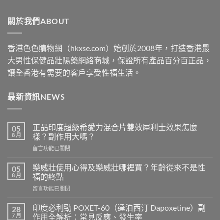
$489
through
關於我們ABOUT
$2500
香港色色購物網（hkxse.com）始創於2008年，打造香港最
大男性保健品壯陽藥網絡商城，保證所有產品百分百正品，
讓全香港有需要的客戶享受性福生活。
最新資訊NEWS
正品印度超級希愛力混合片雙效犀利士效果怎麼
05
8 月
樣？副作用大嗎？
在
留言功能已關閉
〈正
品
樂威壯使用心得及樂威壯哪裡買？年齡從來不是性
05
印
8 月
福的終點
度
在
留言功能已關閉
超
〈樂
級
威
希
印度必利勁 POXET-60（達泊西汀 Dapoxetine）副
28
壯
愛
7 月
作用全解析：常見反應、發生率