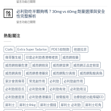
在
POXET-
留言功能已關閉
壯
利
〈犀
60（達
哪
士
利
泊
必利勁吃半顆夠嗎？30mg vs 60mg 劑量選擇與安全
裡
06
效
士
西
買？
7 月
性完整解析
果
（Cialis
汀
年
怎
在
留言功能已關閉
犀
Dapoxetine）
齡
麼
〈必
利
副
從
樣？
利
士，
作
來
副
勁
熱點關注
他
用
不
作
吃
達
全
是
用
半
拉
解
性
大
顆
非）
析：
福
Cialis
Extra Super Tadarise
PDE5抑制劑
他達拉非
嗎？〉
夠
起
常
的
中
嗎？
效
見
偉哥醫生紙
印度必利勁香港哪裡買
威而鋼假藥
終
30mg
與
反
點〉
vs
藥
應、
威而鋼假藥危害
威而鋼假貨
威而鋼冒牌
威而鋼正品定假冒
中
60mg
效
發
劑
威而鋼真假
威而鋼香港藥房
威而鋼點分真假
威而鋼點驗真偽
持
生
量
續
率〉
選
家計會買偉哥
常見副作用
必利勁
必利勁副作用
完
中
擇
整
必利勁屈臣氏
必利勁效果
必利勁有效
必利勁用法
與
指
安
南：
必利勁邊度買
必利勁香港藥房
按需服用
治療勃起功能障礙ED
全
30
性
分
犀利士
犀利士lihkg
犀利士價錢
犀利士 必利勁
犀利士旺角
完
鐘
整
見