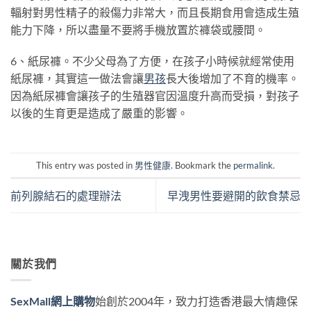
輻射對男性精子的殺傷力非常大，而且長期食用會造成生殖
能力下降，所以盡量不要將手機放置於褲袋或腰間。
6、紙尿褲。不少父母為了方便，在孩子小時候就經常使用
紙尿褲，其實這一做法會讓
男孩
長大後增加了不育的機率。
因為紙尿褲會讓孩子的生殖器官因溫度升高而受損，對孩子
以後的生育更是造成了嚴重的影響。
This entry was posted in
男性健康
. Bookmark the
permalink
.
前列腺結石的處理辦法
早洩男性要避開的飲食禁忌
關於我們
SexMall網上購物
始創於2004年，致力打造香港最大情趣保