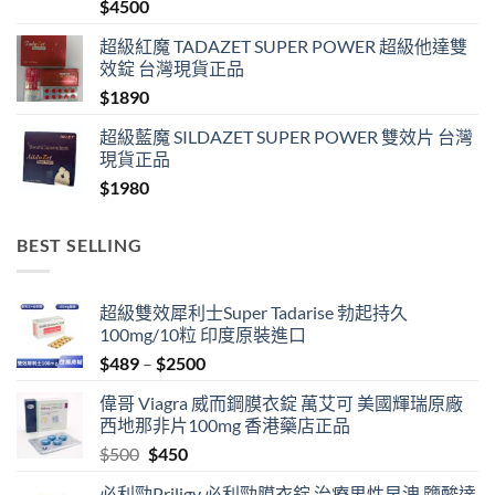
$
4500
超級紅魔 TADAZET SUPER POWER 超級他達雙
效錠 台灣現貨正品
$
1890
超級藍魔 SILDAZET SUPER POWER 雙效片 台灣
現貨正品
$
1980
BEST SELLING
超級雙效犀利士Super Tadarise 勃起持久
100mg/10粒 印度原裝進口
Price
$
489
–
$
2500
range:
偉哥 Viagra 威而鋼膜衣錠 萬艾可 美國輝瑞原廠
$489
西地那非片100mg 香港藥店正品
through
Original
Current
$
500
$
450
$2500
price
price
必利勁Priligy 必利勁膜衣錠 治療男性早洩 鹽酸達