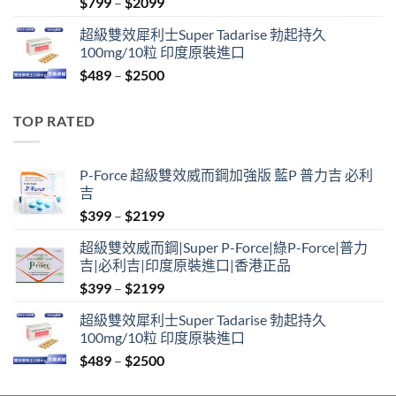
Price
$
799
–
$
2099
range:
超級雙效犀利士Super Tadarise 勃起持久
$799
100mg/10粒 印度原裝進口
through
Price
$
489
–
$
2500
$2099
range:
$489
TOP RATED
through
$2500
P-Force 超級雙效威而鋼加強版 藍P 普力吉 必利
吉
Price
$
399
–
$
2199
range:
超級雙效威而鋼|Super P-Force|綠P-Force|普力
$399
吉|必利吉|印度原裝進口|香港正品
through
Price
$
399
–
$
2199
$2199
range:
超級雙效犀利士Super Tadarise 勃起持久
$399
100mg/10粒 印度原裝進口
through
Price
$
489
–
$
2500
$2199
range: