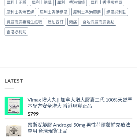
犀利士正版
犀利士網購
犀利士香港價錢
犀利士香港哪裡買
解
效、
析〉
最
犀利士香港官網
犀利士香港網購
犀利士香港藥房
網購必利勁
中
長
36
買威而鋼要醫生紙嗎
達泊西汀
頭痛
食咗假威而鋼會點
小
時、
香港必利勁
正
確
用
法
與
香
港
合
法
LATEST
購
買〉
中
Vimax 增大丸|| 加拿大增大膠囊二代 100%天然草
本配方安全增大 香港現貨正品
$
799
昂斯妥凝膠 Androgel 50mg 男性荷爾蒙補充療法
專用 台灣現貨正品