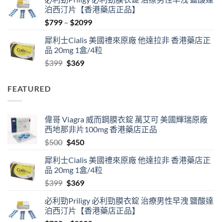
was:
is:
泊西汀片【香港藥店正品】
$500.
$450.
Price
$
799
–
$
2099
range:
犀利士Cialis 美國禮來原廠 他達拉非 香港藥店正
$799
品 20mg 1盒/4粒
through
Original
Current
$
399
$
369
$2099
price
price
was:
is:
FEATURED
$399.
$369.
偉哥 Viagra 威而鋼膜衣錠 萬艾可 美國輝瑞原廠
西地那非片100mg 香港藥店正品
Original
Current
$
500
$
450
price
price
犀利士Cialis 美國禮來原廠 他達拉非 香港藥店正
was:
is:
品 20mg 1盒/4粒
$500.
$450.
Original
Current
$
399
$
369
price
price
必利勁Priligy 必利勁膜衣錠 治療男性早洩 鹽酸達
was:
is:
泊西汀片【香港藥店正品】
$399.
$369.