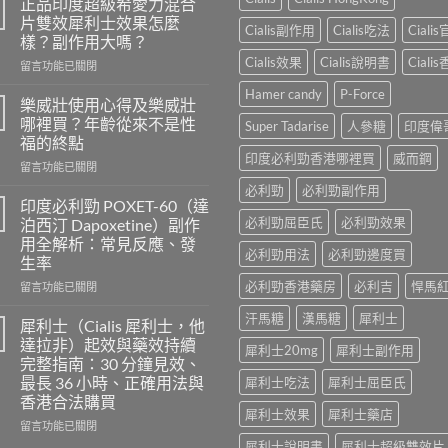
正品印度超級希愛力混合
片雙效犀利士效果怎麼
Cialis副作用
Cialis吃法
Ciali
樣？副作用大嗎？
Cialis效果
Cialis說明書
Ciali
在
留言功能已關閉
〈正
Hamer candy
P-Force
品
樂威壯使用心得及樂威壯
印
哪裡買？年齡從來不是性
Super Tadarise
人參糖
印度偉
度
福的終點
超
印度必利勁香港哪裡買
威而鋼
在
級
留言功能已關閉
〈樂
希
必利勁
必利勁副作用
威
愛
印度必利勁 POXET-60（達
壯
力
必利勁屈臣氏
必利勁效果
泊西汀 Dapoxetine）副作
使
混
用全解析：常見反應、發
用
合
必利勁用法
必利勁邊度買
生率
心
片
得
必利勁香港藥房
必利吉
悍馬
雙
在
留言功能已關閉
及
效
〈印
汗馬糖
漢馬糖
犀利士
樂
犀
度
犀利士（Cialis 犀利士，他
威
利
必
達拉非）起效與藥效持續
犀利士20mg
犀利士副作用
壯
士
利
完整指南：30 分鐘見效、
哪
效
勁
最長 36 小時、正確用法與
犀利士吃法
犀利士屈臣氏
裡
果
POXET-
香港合法購買
買？
怎
60（達
犀利士效果
犀利士藥店
年
麼
泊
在
留言功能已關閉
齡
樣？
西
〈犀
犀利士說明書
犀利士超級雙效片