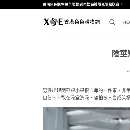
Skip
香港色色購物網全場貨到付款保護隱私隱秘送貨。
to
content
HO
陰莖
PO
男性出现阴茎短小是很自卑的一件事，非
自信，不敢在澡堂洗澡，害怕被人当成笑