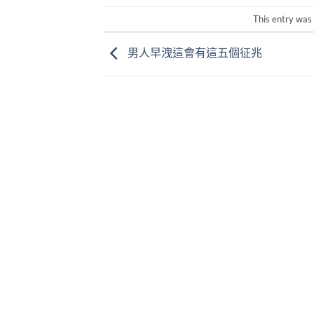
This entry was
男人早洩這會有這五個征兆