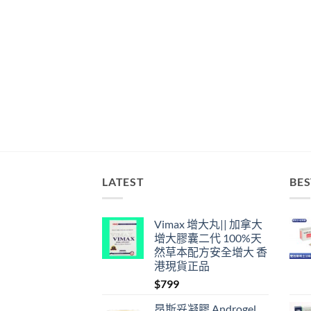
LATEST
BES
Vimax 增大丸|| 加拿大
增大膠囊二代 100%天
然草本配方安全增大 香
港現貨正品
$
799
昂斯妥凝膠 Androgel