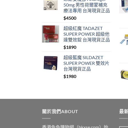
50mg 男性荷爾蒙補充
療法專用 台灣現貨正品
$
4500
超級紅魔 TADAZET
SUPER POWER 超級他
達雙效錠 台灣現貨正品
$
1890
超級藍魔 SILDAZET
SUPER POWER 雙效片
台灣現貨正品
$
1980
關於我們ABOUT
最新
香港色色購物網（hkxse.com）始