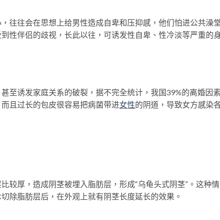
小，往往会在思想上给男性造成自卑和压抑感，他们怕进公共澡
受到性伴侣的歧视，长此以往，可诱发性自卑、性冷淡等严重的
甚至诱发家庭关系的破裂，据不完全统计，我国39%的离婚因
，而且过长的包皮很容易把病菌带进
女性
的阴道，导致女方感染
比较厚，造成阴茎被埋入脂肪层，形成“乌龟头式阴茎”。这种情
术切除脂肪层后，在外观上就有阴茎长度延长的效果。