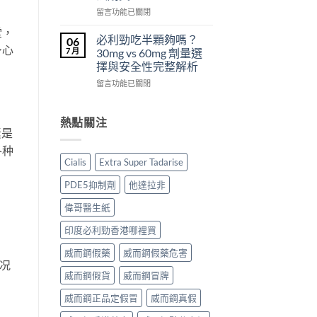
從
副
西
在
留言功能已關閉
來
作
汀
〈犀
不
用
堂，
Dapoxetine）
利
必利勁吃半顆夠嗎？
06
是
大
副
士
身心
7 月
30mg vs 60mg 劑量選
性
嗎？〉
作
（Cialis
擇與安全性完整解析
福
中
用
犀
的
全
在
利
留言功能已關閉
終
解
〈必
士，
點〉
析：
利
他
中
常
勁
達
熱點關注
見
素是
吃
拉
反
半
非）
各种
應、
顆
起
Cialis
Extra Super Tadarise
發
夠
效
生
嗎？
與
PDE5抑制劑
他達拉非
率〉
30mg
藥
中
vs
效
偉哥醫生紙
60mg
持
劑
續
印度必利勁香港哪裡買
量
完
選
威而鋼假藥
威而鋼假藥危害
整
擇
况
指
威而鋼假貨
威而鋼冒牌
與
南：
安
30
威而鋼正品定假冒
威而鋼真假
全
分
性
鐘