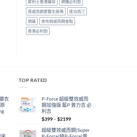
犀利士香港藥房
網購必利勁
買威而鋼要醫生紙嗎
達泊西汀
頭痛
食咗假威而鋼會點
香港必利勁
TOP RATED
鋼膜衣
P-Force 超級雙效威而
瑞原
鋼加強版 藍P 普力吉 必
mg
利吉
Price
$
399
–
$
2199
range:
超級雙效威而鋼|Super
$399
禮來
P-Force|綠P-Force|普