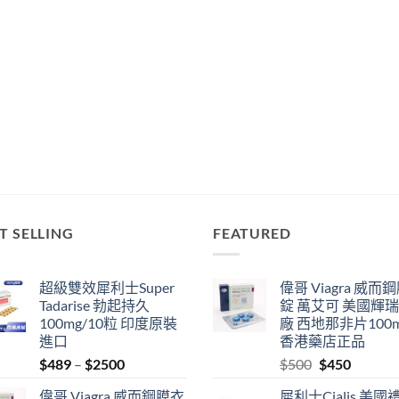
T SELLING
FEATURED
超級雙效犀利士Super
偉哥 Viagra 威而
Tadarise 勃起持久
錠 萬艾可 美國輝
100mg/10粒 印度原裝
廠 西地那非片100
進口
香港藥店正品
Price
Original
Current
$
489
–
$
2500
$
500
$
450
range:
price
price
偉哥 Viagra 威而鋼膜衣
犀利士Cialis 美國