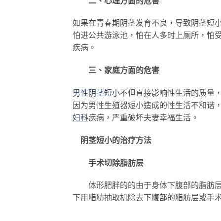
二、心理方面的危害
如果在青春期阴茎发育不良，导致阴茎短
怕进公共游泳池，怕在人多时上厕所，怕
疾病。
三、家庭方面的危害
男性阴茎短小
不但直接影响性生活的质量，
因为男性生殖器短小造成的性生活不和谐
妇科
疾病，严重破坏夫妻幸福生活。
阴茎短小的治疗方法
手术切除脂肪层
体形肥胖的的由于身体下腹部的脂肪层
下用脂肪抽取机除去下腹部的脂肪层或手