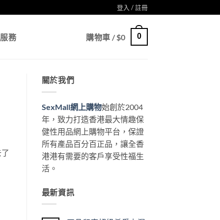
登入 / 註冊
0
戶服務
購物車 /
$
0
關於我們
SexMall網上購物
始創於2004
年，致力打造香港最大情趣保
健性用品網上購物平台，保證
所有產品百分百正品，讓全香
去了
港港有需要的客戶享受性福生
活。
最新資訊