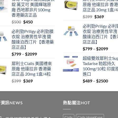
$489
was:
is:
錠 萬艾可 美國輝瑞原
原廠 他達拉非 香
through
$500.
$450.
廠 西地那非片100mg
店正品 20mg 1盒/
$2500
香港藥店正品
Original
Current
$
399
$
369
Original
Current
$
500
$
450
price
price
必利勁Priligy 必
price
price
was:
is:
必利勁Priligy 必利勁膜
衣錠 治療男性早洩
was:
is:
$399.
$369.
衣錠 治療男性早洩 鹽
酸達泊西汀片【香
$500.
$450.
酸達泊西汀片【香港藥
店正品】
店正品】
Price
$
799
–
$
2099
Price
$
799
–
$
2099
range
超級雙效犀利士Sup
range:
$799
犀利士Cialis 美國禮來
Tadarise 勃起持久
$799
thro
原廠 他達拉非 香港藥
100mg/10粒 印度
through
$209
店正品 20mg 1盒/4粒
進口
$2099
Original
Current
Price
$
399
$
369
$
489
–
$
2500
price
price
range
was:
is:
$489
$399.
$369.
thro
資訊NEWS
熱點關注HOT
$250
Cialis
Cialis HongKong