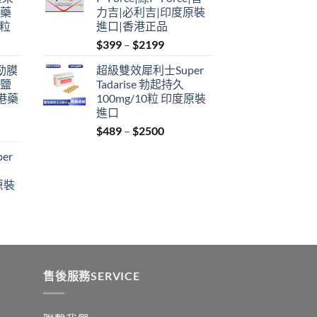
through
港藥
力吉|必利吉|印度原裝
$2199
4粒
進口|香港正品
Price
$
399
–
$
2199
range:
利勁膜
超級雙效犀利士Super
$399
 鹽
Tadarise 勃起持久
through
港藥
100mg/10粒 印度原裝
$2199
進口
Price
$
489
–
$
2500
:
range:
er
$489
ugh
through
原裝
9
$2500
:
ugh
0
售後服務SERVICE