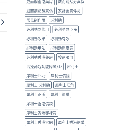
威而鋼香港藥房
威而鋼點分真假
完
見
整
效、
威而鋼點驗真偽
家計會買偉哥
解
最
析〉
長
常見副作用
必利勁
中
36
小
必利勁副作用
必利勁屈臣氏
時、
正
必利勁效果
必利勁有效
確
用
必利勁用法
必利勁邊度買
法
必利勁香港藥房
按需服用
與
香
治療勃起功能障礙ED
犀利士
港
合
犀利士lihkg
犀利士價錢
法
購
犀利士 必利勁
犀利士旺角
買〉
中
犀利士正版
犀利士網購
犀利士香港價錢
犀利士香港哪裡買
犀利士香港官網
犀利士香港網購