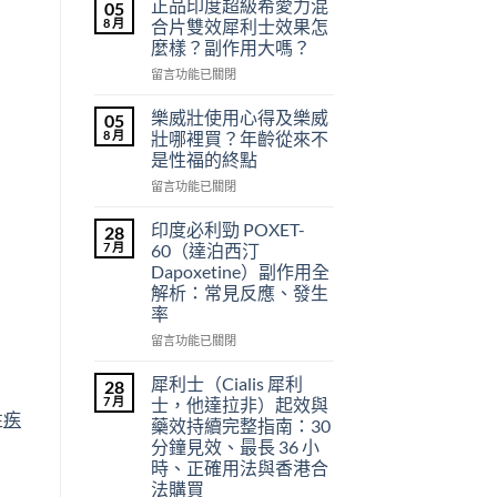
正品印度超級希愛力混
05
8 月
合片雙效犀利士效果怎
麼樣？副作用大嗎？
在
留言功能已關閉
〈正
品
樂威壯使用心得及樂威
05
印
8 月
壯哪裡買？年齡從來不
度
是性福的終點
超
在
級
留言功能已關閉
〈樂
希
威
愛
印度必利勁 POXET-
28
壯
力
7 月
60（達泊西汀
使
混
Dapoxetine）副作用全
用
合
解析：常見反應、發生
心
片
率
得
雙
及
效
在
留言功能已關閉
樂
犀
〈印
威
利
度
犀利士（Cialis 犀利
28
壯
士
必
7 月
士，他達拉非）起效與
哪
效
利
性
疾
藥效持續完整指南：30
裡
果
勁
分鐘見效、最長 36 小
買？
怎
POXET-
時、正確用法與香港合
年
麼
60（達
法購買
齡
樣？
泊