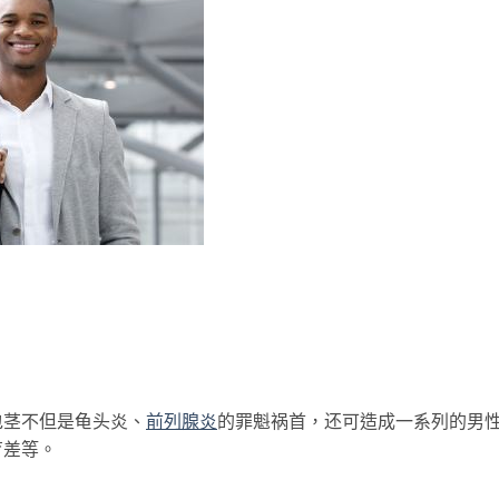
包茎不但是龟头炎、
前列腺炎
的罪魁祸首，还可造成一系列的男
育差等。