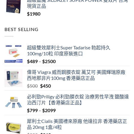
現貨正品
$
1980
BEST SELLING
超級雙效犀利士Super Tadarise 勃起持久
100mg/10粒 印度原裝進口
Price
$
489
–
$
2500
range:
偉哥 Viagra 威而鋼膜衣錠 萬艾可 美國輝瑞原廠
$489
西地那非片100mg 香港藥店正品
through
Original
Current
$
500
$
450
$2500
price
price
必利勁Priligy 必利勁膜衣錠 治療男性早洩 鹽酸達
was:
is:
泊西汀片【香港藥店正品】
$500.
$450.
Price
$
799
–
$
2099
range:
犀利士Cialis 美國禮來原廠 他達拉非 香港藥店正
$799
品 20mg 1盒/4粒
through