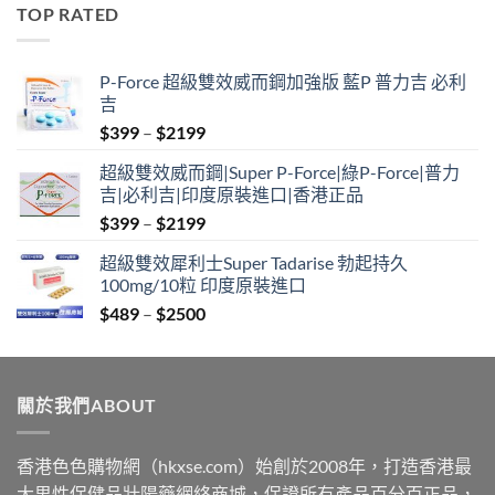
$489
TOP RATED
through
$2500
P-Force 超級雙效威而鋼加強版 藍P 普力吉 必利
吉
Price
$
399
–
$
2199
range:
超級雙效威而鋼|Super P-Force|綠P-Force|普力
$399
吉|必利吉|印度原裝進口|香港正品
through
Price
$
399
–
$
2199
$2199
range:
超級雙效犀利士Super Tadarise 勃起持久
$399
100mg/10粒 印度原裝進口
through
Price
$
489
–
$
2500
$2199
range:
$489
through
關於我們ABOUT
$2500
香港色色購物網（hkxse.com）始創於2008年，打造香港最
大男性保健品壯陽藥網絡商城，保證所有產品百分百正品，