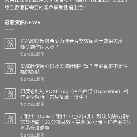
讓全香港有需要的客戶享受性福生活。
最新資訊NEWS
正品印度超級希愛力混合片雙效犀利士效果怎麼
05
8 月
樣？副作用大嗎？
在
留言功能已關閉
〈正
品
樂威壯使用心得及樂威壯哪裡買？年齡從來不是性
05
印
8 月
福的終點
度
在
留言功能已關閉
超
〈樂
級
威
希
印度必利勁 POXET-60（達泊西汀 Dapoxetine）副
28
壯
愛
7 月
作用全解析：常見反應、發生率
使
力
在
留言功能已關閉
用
混
〈印
心
合
度
得
犀利士（Cialis 犀利士，他達拉非）起效與藥效持續
28
片
必
及
7 月
完整指南：30 分鐘見效、最長 36 小時、正確用法與
雙
利
樂
效
香港合法購買
勁
威
犀
在
POXET-
留言功能已關閉
壯
利