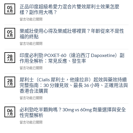
正品印度超級希愛力混合片雙效犀利士效果怎麼
05
8 月
樣？副作用大嗎？
在
留言功能已關閉
〈正
品
樂威壯使用心得及樂威壯哪裡買？年齡從來不是性
05
印
8 月
福的終點
度
在
留言功能已關閉
超
〈樂
級
威
希
印度必利勁 POXET-60（達泊西汀 Dapoxetine）副
28
壯
愛
7 月
作用全解析：常見反應、發生率
使
力
在
留言功能已關閉
用
混
〈印
心
合
度
得
犀利士（Cialis 犀利士，他達拉非）起效與藥效持續
28
片
必
及
7 月
完整指南：30 分鐘見效、最長 36 小時、正確用法與
雙
利
樂
效
香港合法購買
勁
威
犀
在
POXET-
留言功能已關閉
壯
利
〈犀
60（達
哪
士
利
泊
必利勁吃半顆夠嗎？30mg vs 60mg 劑量選擇與安全
裡
06
效
士
西
買？
7 月
性完整解析
果
（Cialis
汀
年
怎
在
留言功能已關閉
犀
Dapoxetine）
齡
麼
〈必
利
副
從
樣？
利
士，