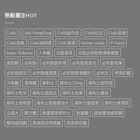
〈犀
60（達
哪
士
利
泊
裡
效
士
西
熱點關注HOT
買？
果
（Cialis
汀
年
怎
犀
Dapoxetine）
齡
麼
利
副
從
樣？
Cialis
Cialis HongKong
Cialis副作用
Cialis吃法
Cialis官網
士，
作
來
副
他
用
不
Cialis效果
Cialis說明書
Cialis香港
Hamer candy
P-Force
作
達
全
是
用
拉
解
性
Super Tadarise
人參糖
印度偉哥
印度必利勁香港哪裡買
大
非）
析：
福
嗎？〉
起
常
威而鋼
必利勁
必利勁副作用
必利勁屈臣氏
必利勁效果
的
中
效
見
終
與
必利勁用法
必利勁邊度買
必利勁香港藥房
必利吉
悍馬紅糖
反
點〉
藥
應、
中
汗馬糖
漢馬糖
犀利士
犀利士20mg
犀利士副作用
效
發
持
生
犀利士吃法
犀利士屈臣氏
犀利士效果
犀利士藥店
續
率〉
完
中
犀利士說明書
犀利士超級雙效片
犀利士邊度買
犀利士香港買
整
指
立威大
精力糖
美國禮來犀利士
能量糖
超級雙效威而鋼
南：
30
雙效威而鋼
馬來西亞悍馬糖
馬來西亞糖
分
鐘
見