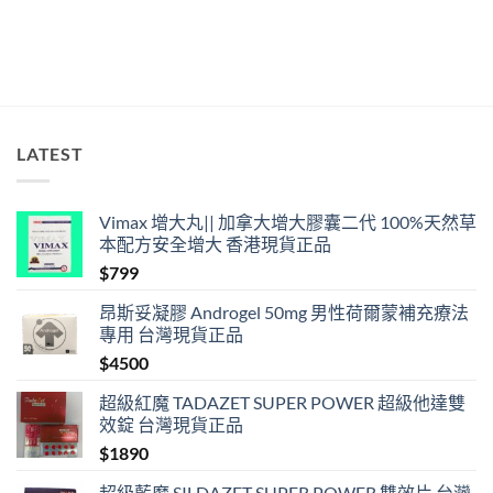
確
用
法
與
香
港
合
法
LATEST
購
買〉
中
Vimax 增大丸|| 加拿大增大膠囊二代 100%天然草
本配方安全增大 香港現貨正品
$
799
昂斯妥凝膠 Androgel 50mg 男性荷爾蒙補充療法
專用 台灣現貨正品
$
4500
超級紅魔 TADAZET SUPER POWER 超級他達雙
效錠 台灣現貨正品
$
1890
超級藍魔 SILDAZET SUPER POWER 雙效片 台灣