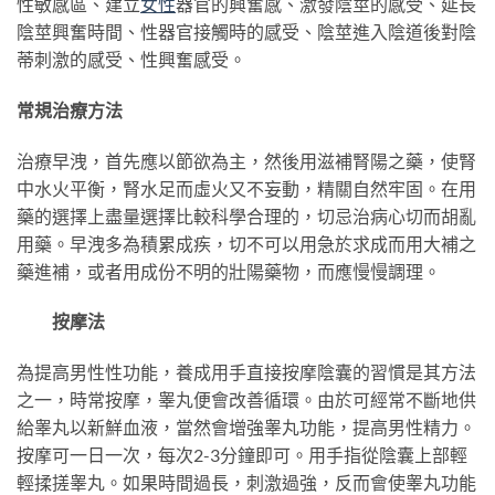
性敏感區、建立
女性
器官的興奮感、激發陰莖的感受、延長
陰莖興奮時間、性器官接觸時的感受、陰莖進入陰道後對陰
蒂刺激的感受、性興奮感受。
常規治療方法
治療早洩，首先應以節欲為主，然後用滋補腎陽之藥，使腎
中水火平衡，腎水足而虛火又不妄動，精關自然牢固。在用
藥的選擇上盡量選擇比較科學合理的，切忌治病心切而胡亂
用藥。早洩多為積累成疾，切不可以用急於求成而用大補之
藥進補，或者用成份不明的壯陽藥物，而應慢慢調理。
按摩法
為提高男性性功能，養成用手直接按摩陰囊的習慣是其方法
之一，時常按摩，睾丸便會改善循環。由於可經常不斷地供
給睾丸以新鮮血液，當然會增強睾丸功能，提高男性精力。
按摩可一日一次，每次2-3分鐘即可。用手指從陰囊上部輕
輕揉搓睾丸。如果時間過長，刺激過強，反而會使睾丸功能