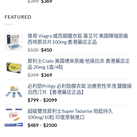
Original
Current
$
399
$
369
$2099
price
price
was:
is:
FEATURED
$399.
$369.
偉哥 Viagra 威而鋼膜衣錠 萬艾可 美國輝瑞原廠
西地那非片100mg 香港藥店正品
Original
Current
$
500
$
450
price
price
犀利士Cialis 美國禮來原廠 他達拉非 香港藥店正
was:
is:
品 20mg 1盒/4粒
$500.
$450.
Original
Current
$
399
$
369
price
price
必利勁Priligy 必利勁膜衣錠 治療男性早洩 鹽酸達
was:
is:
泊西汀片【香港藥店正品】
$399.
$369.
Price
$
799
–
$
2099
range:
超級雙效犀利士Super Tadarise 勃起持久
$799
100mg/10粒 印度原裝進口
through
Price
$
489
–
$
2500
$2099
range: