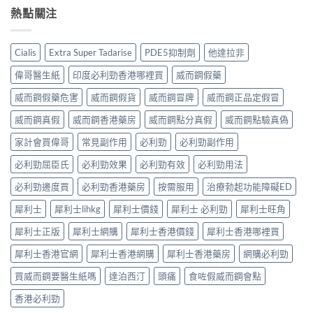
作
來
副
勁
熱點關注
他
用
不
作
吃
達
全
是
用
半
拉
解
性
大
顆
非）
析：
福
Cialis
Extra Super Tadarise
PDE5抑制劑
他達拉非
嗎？〉
夠
起
常
的
中
嗎？
效
見
偉哥醫生紙
印度必利勁香港哪裡買
威而鋼假藥
終
30mg
與
反
點〉
vs
藥
應、
威而鋼假藥危害
威而鋼假貨
威而鋼冒牌
威而鋼正品定假冒
中
60mg
效
發
劑
威而鋼真假
威而鋼香港藥房
威而鋼點分真假
威而鋼點驗真偽
持
生
量
續
率〉
選
家計會買偉哥
常見副作用
必利勁
必利勁副作用
完
中
擇
整
必利勁屈臣氏
必利勁效果
必利勁有效
必利勁用法
與
指
安
南：
必利勁邊度買
必利勁香港藥房
按需服用
治療勃起功能障礙ED
全
30
性
分
犀利士
犀利士lihkg
犀利士價錢
犀利士 必利勁
犀利士旺角
完
鐘
整
見
犀利士正版
犀利士網購
犀利士香港價錢
犀利士香港哪裡買
解
效、
析〉
最
犀利士香港官網
犀利士香港網購
犀利士香港藥房
網購必利勁
中
長
36
買威而鋼要醫生紙嗎
達泊西汀
頭痛
食咗假威而鋼會點
小
時、
香港必利勁
正