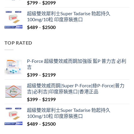
Price
$
799
–
$
2099
range:
超級雙效犀利士Super Tadarise 勃起持久
$799
100mg/10粒 印度原裝進口
through
Price
$
489
–
$
2500
$2099
range:
$489
TOP RATED
through
$2500
P-Force 超級雙效威而鋼加強版 藍P 普力吉 必利
吉
Price
$
399
–
$
2199
range:
超級雙效威而鋼|Super P-Force|綠P-Force|普力
$399
吉|必利吉|印度原裝進口|香港正品
through
Price
$
399
–
$
2199
$2199
range:
超級雙效犀利士Super Tadarise 勃起持久
$399
100mg/10粒 印度原裝進口
through
Price
$
489
–
$
2500
$2199
range: