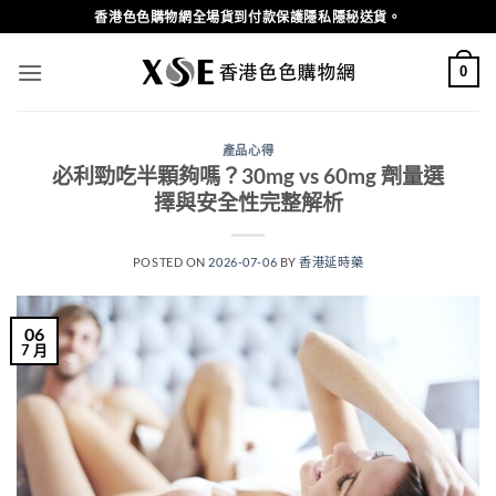
Skip
香港色色購物網全場貨到付款保護隱私隱秘送貨。
to
content
0
產品心得
必利勁吃半顆夠嗎？30mg vs 60mg 劑量選
擇與安全性完整解析
POSTED ON
2026-07-06
BY
香港延時藥
06
7 月