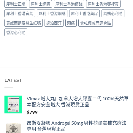
整
見
犀利士正版
犀利士網購
犀利士香港價錢
犀利士香港哪裡買
解
效、
析〉
最
犀利士香港官網
犀利士香港網購
犀利士香港藥房
網購必利勁
中
長
36
買威而鋼要醫生紙嗎
達泊西汀
頭痛
食咗假威而鋼會點
小
時、
香港必利勁
正
確
用
法
與
香
港
合
法
LATEST
購
買〉
中
Vimax 增大丸|| 加拿大增大膠囊二代 100%天然草
本配方安全增大 香港現貨正品
$
799
昂斯妥凝膠 Androgel 50mg 男性荷爾蒙補充療法
專用 台灣現貨正品