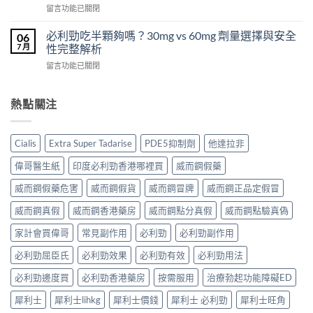
犀
在
POXET-
留言功能已關閉
壯
利
〈犀
60（達
哪
士
利
泊
必利勁吃半顆夠嗎？30mg vs 60mg 劑量選擇與安全
裡
06
效
士
西
買？
7 月
性完整解析
果
（Cialis
汀
年
怎
在
留言功能已關閉
犀
Dapoxetine）
齡
麼
〈必
利
副
從
樣？
利
士，
作
來
副
勁
熱點關注
他
用
不
作
吃
達
全
是
用
半
拉
解
性
大
顆
非）
析：
福
Cialis
Extra Super Tadarise
PDE5抑制劑
他達拉非
嗎？〉
夠
起
常
的
中
嗎？
效
見
偉哥醫生紙
印度必利勁香港哪裡買
威而鋼假藥
終
30mg
與
反
點〉
vs
藥
應、
威而鋼假藥危害
威而鋼假貨
威而鋼冒牌
威而鋼正品定假冒
中
60mg
效
發
劑
威而鋼真假
威而鋼香港藥房
威而鋼點分真假
威而鋼點驗真偽
持
生
量
續
率〉
選
家計會買偉哥
常見副作用
必利勁
必利勁副作用
完
中
擇
整
必利勁屈臣氏
必利勁效果
必利勁有效
必利勁用法
與
指
安
南：
必利勁邊度買
必利勁香港藥房
按需服用
治療勃起功能障礙ED
全
30
性
分
犀利士
犀利士lihkg
犀利士價錢
犀利士 必利勁
犀利士旺角
完
鐘