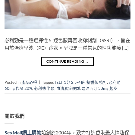
必利勁是一種選擇性 5-羥色胺再回收抑制劑（SSRI），旨在
用於治療早洩（PE）症狀。早洩是一種常見的性功能障 […]
CONTINUE READING
→
Posted in
產品心得
|
Tagged
IELT 1分 2.5-4倍
,
墊香蕉 梳打
,
必利勁
60mg 作嘔 20%
,
必利勁 半顆
,
血清素症候群
,
達泊西汀 30mg 起步
關於我們
SexMall網上購物
始創於2004年，致力打造香港最大情趣保