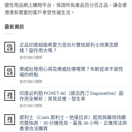
健性用品網上購物平台，保證所有產品百分百正品，讓全香
港港有需要的客戶享受性福生活。
最新資訊
正品印度超級希愛力混合片雙效犀利士效果怎麼
05
8 月
樣？副作用大嗎？
在
留言功能已關閉
〈正
品
樂威壯使用心得及樂威壯哪裡買？年齡從來不是性
05
印
8 月
福的終點
度
在
留言功能已關閉
超
〈樂
級
威
希
印度必利勁 POXET-60（達泊西汀 Dapoxetine）副
28
壯
愛
7 月
作用全解析：常見反應、發生率
使
力
在
留言功能已關閉
用
混
〈印
心
合
度
得
犀利士（Cialis 犀利士，他達拉非）起效與藥效持續
28
片
必
及
7 月
完整指南：30 分鐘見效、最長 36 小時、正確用法與
雙
利
樂
效
香港合法購買
勁
威