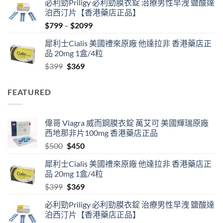
必利勁Priligy 必利勁膜衣錠 治療男性早洩 鹽酸達
was:
is:
泊西汀片【香港藥店正品】
$500.
$450.
Price
$
799
–
$
2099
range:
犀利士Cialis 美國禮來原廠 他達拉非 香港藥店正
$799
品 20mg 1盒/4粒
through
Original
Current
$
399
$
369
$2099
price
price
was:
is:
FEATURED
$399.
$369.
偉哥 Viagra 威而鋼膜衣錠 萬艾可 美國輝瑞原廠
西地那非片100mg 香港藥店正品
Original
Current
$
500
$
450
price
price
犀利士Cialis 美國禮來原廠 他達拉非 香港藥店正
was:
is:
品 20mg 1盒/4粒
$500.
$450.
Original
Current
$
399
$
369
price
price
必利勁Priligy 必利勁膜衣錠 治療男性早洩 鹽酸達
was:
is:
泊西汀片【香港藥店正品】
$399.
$369.