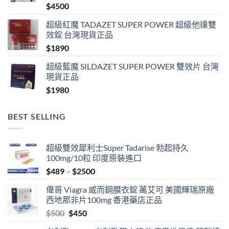
$
4500
超級紅魔 TADAZET SUPER POWER 超級他達雙
效錠 台灣現貨正品
$
1890
超級藍魔 SILDAZET SUPER POWER 雙效片 台灣
現貨正品
$
1980
BEST SELLING
超級雙效犀利士Super Tadarise 勃起持久
100mg/10粒 印度原裝進口
Price
$
489
–
$
2500
range:
偉哥 Viagra 威而鋼膜衣錠 萬艾可 美國輝瑞原廠
$489
西地那非片100mg 香港藥店正品
through
Original
Current
$
500
$
450
$2500
price
price