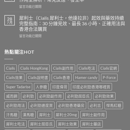
使
力
在
留言功能已關閉
用
混
〈印
心
合
度
得
犀利士（Cialis 犀利士，他達拉非）起效與藥效持續
28
片
必
及
7 月
完整指南：30 分鐘見效、最長 36 小時、正確用法與
雙
利
樂
效
香港合法購買
勁
威
犀
在
POXET-
留言功能已關閉
壯
利
〈犀
60（達
哪
士
利
泊
裡
效
士
西
熱點關注HOT
買？
果
（Cialis
汀
年
怎
犀
Dapoxetine）
齡
麼
利
副
從
樣？
Cialis
Cialis HongKong
Cialis副作用
Cialis吃法
Cialis官網
士，
作
來
副
他
用
不
Cialis效果
Cialis說明書
Cialis香港
Hamer candy
P-Force
作
達
全
是
用
拉
解
性
Super Tadarise
人參糖
印度偉哥
印度必利勁香港哪裡買
大
非）
析：
福
嗎？〉
起
常
威而鋼
必利勁
必利勁副作用
必利勁屈臣氏
必利勁效果
的
中
效
見
終
與
必利勁用法
必利勁邊度買
必利勁香港藥房
必利吉
悍馬紅糖
反
點〉
藥
應、
中
汗馬糖
漢馬糖
犀利士
犀利士20mg
犀利士副作用
效
發
持
生
犀利士吃法
犀利士屈臣氏
犀利士效果
犀利士藥店
續
率〉
完
中