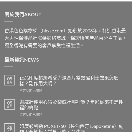
$489
through
關於我們ABOUT
$2500
香港色色購物網（hkxse.com）始創於2008年，打造香港最
大男性保健品壯陽藥網絡商城，保證所有產品百分百正品，
讓全香港有需要的客戶享受性福生活。
最新資訊NEWS
正品印度超級希愛力混合片雙效犀利士效果怎麼
05
8 月
樣？副作用大嗎？
在
留言功能已關閉
〈正
品
樂威壯使用心得及樂威壯哪裡買？年齡從來不是性
05
印
8 月
福的終點
度
在
留言功能已關閉
超
〈樂
級
威
希
印度必利勁 POXET-60（達泊西汀 Dapoxetine）副
28
壯
愛
7 月
作用全解析：常見反應、發生率