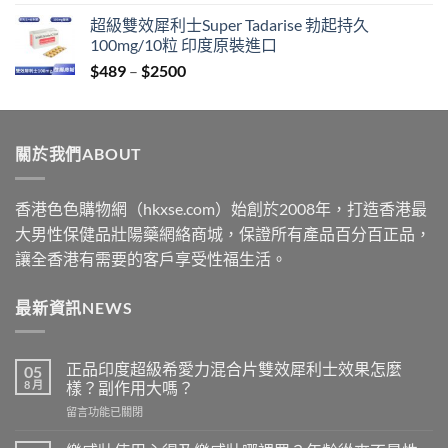
range:
超級雙效犀利士Super Tadarise 勃起持久
$399
100mg/10粒 印度原裝進口
through
Price
$
489
–
$
2500
$2199
range:
$489
through
關於我們ABOUT
$2500
香港色色購物網（hkxse.com）始創於2008年，打造香港最
大男性保健品壯陽藥網絡商城，保證所有產品百分百正品，
讓全香港有需要的客戶享受性福生活。
最新資訊NEWS
正品印度超級希愛力混合片雙效犀利士效果怎麼
05
8 月
樣？副作用大嗎？
在
留言功能已關閉
〈正
品