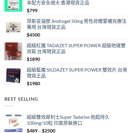
本配方安全增大 香港現貨正品
$
799
昂斯妥凝膠 Androgel 50mg 男性荷爾蒙補充療法
專用 台灣現貨正品
$
4500
超級紅魔 TADAZET SUPER POWER 超級他達雙
效錠 台灣現貨正品
$
1890
超級藍魔 SILDAZET SUPER POWER 雙效片 台灣
現貨正品
$
1980
BEST SELLING
超級雙效犀利士Super Tadarise 勃起持久
100mg/10粒 印度原裝進口
Price
$
489
–
$
2500