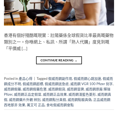
香港有個好殘酷嘅現實：壯陽藥係全球假貨比率最高嘅藥物
類別之一。你喺網上、私訊、所謂「熟人代購」度見到嘅
「平價威 […]
CONTINUE READING
→
Posted in
產品心得
|
Tagged
假威而鋼副作用
,
假威而鋼心跳加速
,
假威而
鋼成分不明
,
假威而鋼超標
,
假威而鋼送急症
,
威而鋼 VGR 100 Pfizer 刻字
,
威而鋼假藥
,
威而鋼假藥危害
,
威而鋼假貨
,
威而鋼冒牌
,
威而鋼原廠 輝瑞
Pfizer
,
威而鋼正品定假冒
,
威而鋼正品效果
,
威而鋼淺藍色菱形
,
威而鋼真
假
,
威而鋼藥片外觀 辨別
,
威而鋼點分真假
,
威而鋼點驗真偽
,
正品威而鋼
西地那非 效果
,
萬艾可 正品
,
食咗假威而鋼會點