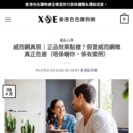
Skip
香港色色購物網全場貨到付款保護隱私隱秘送貨。
to
content
0
產品心得
威而鋼真假｜正品效果點樣？假冒威而鋼嘅
真正危害（唔係嚇你，係有案例）
POSTED ON
2026-06-08
BY
香港延時藥
08
6 月