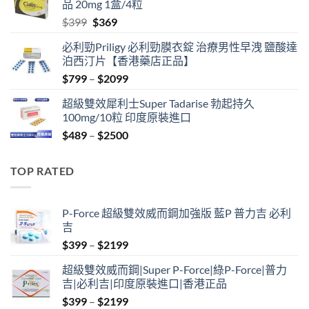
品 20mg 1盒/4粒
$500.
$450.
Original
Current
$
399
$
369
price
price
必利勁Priligy 必利勁膜衣錠 治療男性早洩 鹽酸達
was:
is:
泊西汀片【香港藥店正品】
$399.
$369.
Price
$
799
–
$
2099
range:
超級雙效犀利士Super Tadarise 勃起持久
$799
100mg/10粒 印度原裝進口
through
Price
$
489
–
$
2500
$2099
range:
$489
TOP RATED
through
$2500
P-Force 超級雙效威而鋼加強版 藍P 普力吉 必利
吉
Price
$
399
–
$
2199
range:
超級雙效威而鋼|Super P-Force|綠P-Force|普力
$399
吉|必利吉|印度原裝進口|香港正品
through
Price
$
399
–
$
2199
$2199