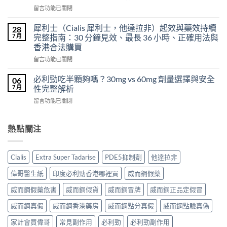
使
力
在
留言功能已關閉
用
混
〈印
心
合
度
得
犀利士（Cialis 犀利士，他達拉非）起效與藥效持續
28
片
必
及
7 月
完整指南：30 分鐘見效、最長 36 小時、正確用法與
雙
利
樂
效
香港合法購買
勁
威
犀
在
POXET-
留言功能已關閉
壯
利
〈犀
60（達
哪
士
利
泊
必利勁吃半顆夠嗎？30mg vs 60mg 劑量選擇與安全
裡
06
效
士
西
買？
7 月
性完整解析
果
（Cialis
汀
年
怎
在
留言功能已關閉
犀
Dapoxetine）
齡
麼
〈必
利
副
從
樣？
利
士，
作
來
副
勁
熱點關注
他
用
不
作
吃
達
全
是
用
半
拉
解
性
大
顆
非）
析：
福
Cialis
Extra Super Tadarise
PDE5抑制劑
他達拉非
嗎？〉
夠
起
常
的
中
嗎？
效
見
偉哥醫生紙
印度必利勁香港哪裡買
威而鋼假藥
終
30mg
與
反
點〉
vs
藥
應、
威而鋼假藥危害
威而鋼假貨
威而鋼冒牌
威而鋼正品定假冒
中
60mg
效
發
劑
威而鋼真假
威而鋼香港藥房
威而鋼點分真假
威而鋼點驗真偽
持
生
量
續
率〉
選
家計會買偉哥
常見副作用
必利勁
必利勁副作用
完
中