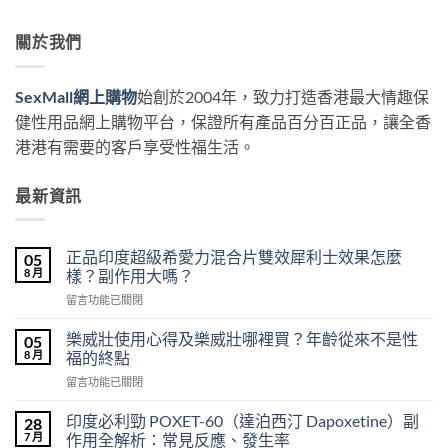
關於我們
SexMall網上購物
始創於2004年，致力打造香港最大情趣保
健性用品網上購物平台，保證所有產品百分百正品，讓全香
港港有需要的客戶享受性福生活。
最新資訊
正品印度超級希愛力混合片雙效犀利士效果怎麼
05
8 月
樣？副作用大嗎？
在
留言功能已關閉
〈正
品
樂威壯使用心得及樂威壯哪裡買？年齡從來不是性
05
印
8 月
福的終點
度
在
留言功能已關閉
超
〈樂
級
威
希
印度必利勁 POXET-60（達泊西汀 Dapoxetine）副
28
壯
愛
7 月
作用全解析：常見反應、發生率