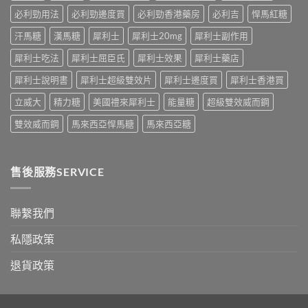
效
見
終
與
必利勁用法
必利勁邊度買
必利勁香港藥房
必利吉
悍馬紅糖
反
點〉
藥
應、
中
汗馬糖
漢馬糖
犀利士
犀利士20mg
犀利士副作用
效
發
持
生
犀利士吃法
犀利士屈臣氏
犀利士效果
犀利士藥店
續
率〉
完
中
犀利士說明書
犀利士超級雙效片
犀利士邊度買
犀利士香港買
整
指
立威大
精力糖
美國禮來犀利士
能量糖
超級雙效威而鋼
南：
30
雙效威而鋼
馬來西亞悍馬糖
馬來西亞糖
分
鐘
見
效、
售後服務SERVICE
最
長
36
小
聯繫我們
時、
正
私隱政策
確
用
退貨政策
法
與
香
港