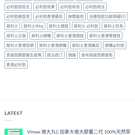
擇
整
必利勁屈臣氏
必利勁效果
必利勁有效
必利勁用法
與
指
安
南：
必利勁邊度買
必利勁香港藥房
按需服用
治療勃起功能障礙ED
全
30
性
分
犀利士
犀利士lihkg
犀利士價錢
犀利士 必利勁
犀利士旺角
完
鐘
整
見
犀利士正版
犀利士網購
犀利士香港價錢
犀利士香港哪裡買
解
效、
析〉
最
犀利士香港官網
犀利士香港網購
犀利士香港藥房
網購必利勁
中
長
36
買威而鋼要醫生紙嗎
達泊西汀
頭痛
食咗假威而鋼會點
小
時、
香港必利勁
正
確
用
法
與
香
港
合
法
LATEST
購
買〉
中
Vimax 增大丸|| 加拿大增大膠囊二代 100%天然草