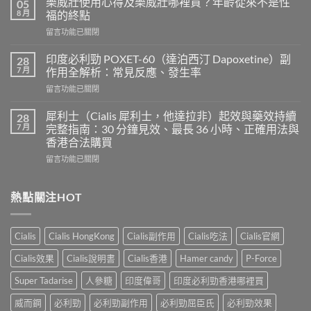
樂威壯使用心得及樂威壯哪裡買？年齡從來不是性
05
印
8 月
福的終點
度
在
留言功能已關閉
超
〈樂
級
威
希
印度必利勁 POXET-60（達泊西汀 Dapoxetine）副
28
壯
愛
7 月
作用全解析：常見反應、發生率
使
力
在
留言功能已關閉
用
混
〈印
心
合
度
得
犀利士（Cialis 犀利士，他達拉非）起效與藥效持續
28
片
必
及
7 月
完整指南：30 分鐘見效、最長 36 小時、正確用法與
雙
利
樂
效
香港合法購買
勁
威
犀
在
POXET-
留言功能已關閉
壯
利
〈犀
60（達
哪
士
利
泊
裡
效
士
西
熱點關注HOT
買？
果
（Cialis
汀
年
怎
犀
Dapoxetine）
齡
麼
利
副
從
樣？
Cialis
Cialis HongKong
Cialis副作用
Cialis吃法
Cialis官網
士，
作
來
副
他
用
不
Cialis效果
Cialis說明書
Cialis香港
Hamer candy
P-Force
作
達
全
是
用
拉
解
性
Super Tadarise
人參糖
印度偉哥
印度必利勁香港哪裡買
大
非）
析：
福
嗎？〉
起
常
威而鋼
必利勁
必利勁副作用
必利勁屈臣氏
必利勁效果
的
中