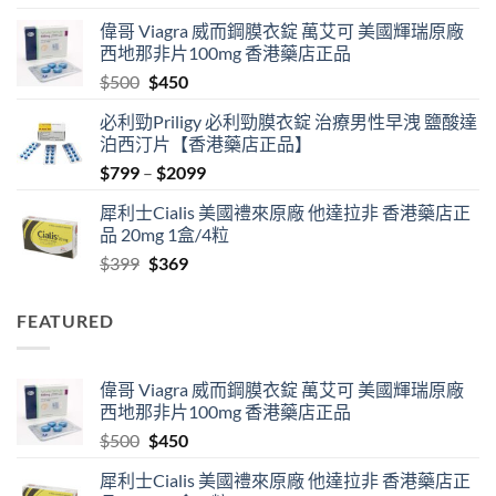
range:
偉哥 Viagra 威而鋼膜衣錠 萬艾可 美國輝瑞原廠
$489
西地那非片100mg 香港藥店正品
through
Original
Current
$
500
$
450
$2500
price
price
必利勁Priligy 必利勁膜衣錠 治療男性早洩 鹽酸達
was:
is:
泊西汀片【香港藥店正品】
$500.
$450.
Price
$
799
–
$
2099
range:
犀利士Cialis 美國禮來原廠 他達拉非 香港藥店正
$799
品 20mg 1盒/4粒
through
Original
Current
$
399
$
369
$2099
price
price
was:
is:
FEATURED
$399.
$369.
偉哥 Viagra 威而鋼膜衣錠 萬艾可 美國輝瑞原廠
西地那非片100mg 香港藥店正品
Original
Current
$
500
$
450
price
price
犀利士Cialis 美國禮來原廠 他達拉非 香港藥店正
was:
is: