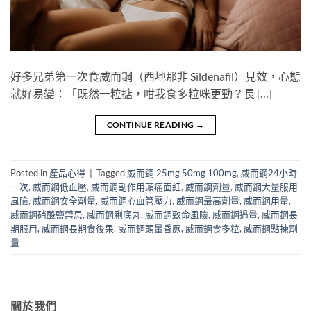
好多兄弟第一次食威而鋼（西地那非 Sildenafil）見效，心態
就好易變：「既然一粒掂，咁我食多粒咪更勁？長 […]
CONTINUE READING
→
Posted in
產品心得
|
Tagged
威而鋼 25mg 50mg 100mg
,
威而鋼24小時
一次
,
威而鋼低血壓
,
威而鋼副作用頭痛面紅
,
威而鋼劑量
,
威而鋼大量服用
風險
,
威而鋼安全劑量
,
威而鋼心血管壓力
,
威而鋼最高劑量
,
威而鋼用量
,
威而鋼硝酸鹽禁忌
,
威而鋼脷底丸
,
威而鋼致命風險
,
威而鋼過量
,
威而鋼長
期服用
,
威而鋼長期食後果
,
威而鋼頭暈昏厥
,
威而鋼食多粒
,
威而鋼點揀劑
量
關於我們