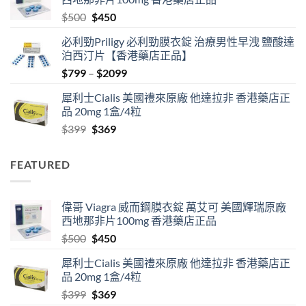
through
Original
Current
$
500
$
450
$2500
price
price
必利勁Priligy 必利勁膜衣錠 治療男性早洩 鹽酸達
was:
is:
泊西汀片【香港藥店正品】
$500.
$450.
Price
$
799
–
$
2099
range:
犀利士Cialis 美國禮來原廠 他達拉非 香港藥店正
$799
品 20mg 1盒/4粒
through
Original
Current
$
399
$
369
$2099
price
price
was:
is:
FEATURED
$399.
$369.
偉哥 Viagra 威而鋼膜衣錠 萬艾可 美國輝瑞原廠
西地那非片100mg 香港藥店正品
Original
Current
$
500
$
450
price
price
犀利士Cialis 美國禮來原廠 他達拉非 香港藥店正
was:
is:
品 20mg 1盒/4粒
$500.
$450.
Original
Current
$
399
$
369