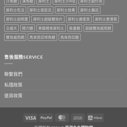
汗馬糖
漢馬糖
犀利士
犀利士20mg
犀利士副作用
效
發
持
生
犀利士吃法
犀利士屈臣氏
犀利士效果
犀利士藥店
續
率〉
完
中
犀利士說明書
犀利士超級雙效片
犀利士邊度買
犀利士香港買
整
指
立威大
精力糖
美國禮來犀利士
能量糖
超級雙效威而鋼
南：
30
雙效威而鋼
馬來西亞悍馬糖
馬來西亞糖
分
鐘
見
效、
售後服務SERVICE
最
長
36
小
聯繫我們
時、
正
私隱政策
確
用
退貨政策
法
與
香
港
合
Visa
PayPal
MasterCard
Cash
Alipay
法
On
購