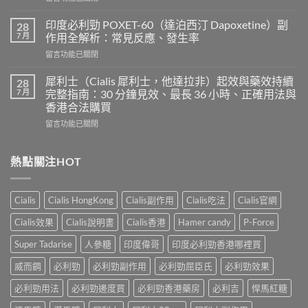
〈樂
級
威
希
印度必利勁 POXET-60（達泊西汀 Dapoxetine）副
28
壯
愛
7 月
作用全解析：常見反應、發生率
使
力
在
留言功能已關閉
用
混
〈印
心
合
度
得
犀利士（Cialis 犀利士，他達拉非）起效與藥效持續
28
片
必
及
7 月
完整指南：30 分鐘見效、最長 36 小時、正確用法與
雙
利
樂
效
香港合法購買
勁
威
犀
在
POXET-
留言功能已關閉
壯
利
〈犀
60（達
哪
士
利
泊
裡
效
士
西
熱點關注HOT
買？
果
（Cialis
汀
年
怎
犀
Dapoxetine）
齡
麼
利
副
從
樣？
Cialis
Cialis HongKong
Cialis副作用
Cialis吃法
Cialis官網
士，
作
來
副
他
用
不
Cialis效果
Cialis說明書
Cialis香港
Hamer candy
P-Force
作
達
全
是
用
拉
解
性
Super Tadarise
人參糖
印度偉哥
印度必利勁香港哪裡買
大
非）
析：
福
嗎？〉
起
常
威而鋼
必利勁
必利勁副作用
必利勁屈臣氏
必利勁效果
的
中
效
見
終
與
必利勁用法
必利勁邊度買
必利勁香港藥房
必利吉
悍馬紅糖
反
點〉
藥
應、
中