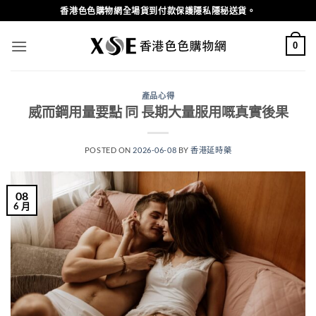
Skip
香港色色購物網全場貨到付款保護隱私隱秘送貨。
to
content
0
產品心得
威而鋼用量要點 同 長期大量服用嘅真實後果
POSTED ON
2026-06-08
BY
香港延時藥
08
6 月