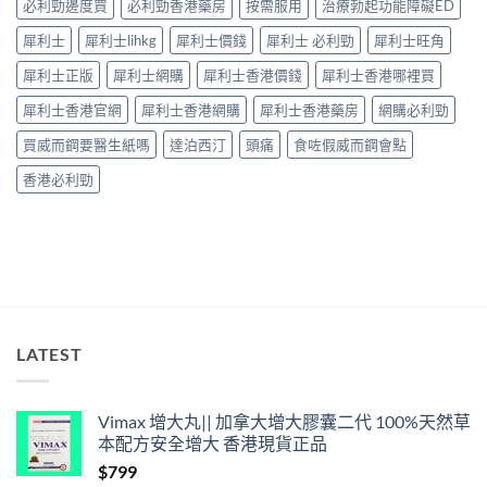
必利勁邊度買
必利勁香港藥房
按需服用
治療勃起功能障礙ED
全
30
性
分
犀利士
犀利士lihkg
犀利士價錢
犀利士 必利勁
犀利士旺角
完
鐘
整
見
犀利士正版
犀利士網購
犀利士香港價錢
犀利士香港哪裡買
解
效、
析〉
最
犀利士香港官網
犀利士香港網購
犀利士香港藥房
網購必利勁
中
長
36
買威而鋼要醫生紙嗎
達泊西汀
頭痛
食咗假威而鋼會點
小
時、
香港必利勁
正
確
用
法
與
香
港
合
法
LATEST
購
買〉
中
Vimax 增大丸|| 加拿大增大膠囊二代 100%天然草
本配方安全增大 香港現貨正品
$
799