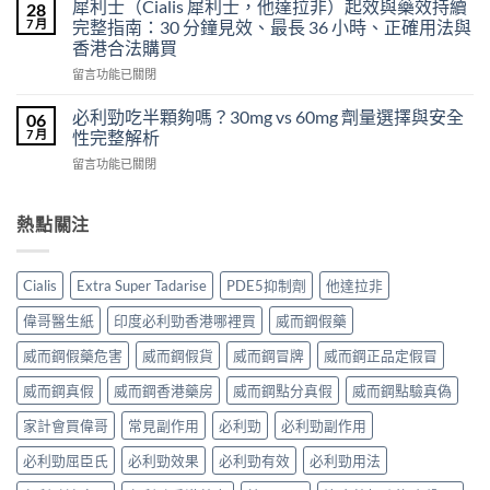
得
犀利士（Cialis 犀利士，他達拉非）起效與藥效持續
28
片
必
及
7 月
完整指南：30 分鐘見效、最長 36 小時、正確用法與
雙
利
樂
效
香港合法購買
勁
威
犀
在
POXET-
留言功能已關閉
壯
利
〈犀
60（達
哪
士
利
泊
必利勁吃半顆夠嗎？30mg vs 60mg 劑量選擇與安全
裡
06
效
士
西
買？
7 月
性完整解析
果
（Cialis
汀
年
怎
在
留言功能已關閉
犀
Dapoxetine）
齡
麼
〈必
利
副
從
樣？
利
士，
作
來
副
勁
熱點關注
他
用
不
作
吃
達
全
是
用
半
拉
解
性
大
顆
非）
析：
福
Cialis
Extra Super Tadarise
PDE5抑制劑
他達拉非
嗎？〉
夠
起
常
的
中
嗎？
效
見
偉哥醫生紙
印度必利勁香港哪裡買
威而鋼假藥
終
30mg
與
反
點〉
vs
藥
應、
威而鋼假藥危害
威而鋼假貨
威而鋼冒牌
威而鋼正品定假冒
中
60mg
效
發
劑
威而鋼真假
威而鋼香港藥房
威而鋼點分真假
威而鋼點驗真偽
持
生
量
續
率〉
選
家計會買偉哥
常見副作用
必利勁
必利勁副作用
完
中
擇
整
必利勁屈臣氏
必利勁效果
必利勁有效
必利勁用法
與
指
安
南：