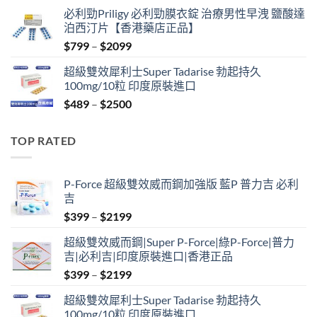
price
price
必利勁Priligy 必利勁膜衣錠 治療男性早洩 鹽酸達
was:
is:
泊西汀片【香港藥店正品】
$399.
$369.
Price
$
799
–
$
2099
range:
超級雙效犀利士Super Tadarise 勃起持久
$799
100mg/10粒 印度原裝進口
through
Price
$
489
–
$
2500
$2099
range:
$489
TOP RATED
through
$2500
P-Force 超級雙效威而鋼加強版 藍P 普力吉 必利
吉
Price
$
399
–
$
2199
range:
超級雙效威而鋼|Super P-Force|綠P-Force|普力
$399
吉|必利吉|印度原裝進口|香港正品
through
Price
$
399
–
$
2199
$2199
range:
超級雙效犀利士Super Tadarise 勃起持久
$399
100mg/10粒 印度原裝進口