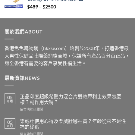
through
Price
$
489
–
$
2500
$2199
range:
$489
through
關於我們ABOUT
$2500
香港色色購物網（hkxse.com）始創於2008年，打造香港最
大男性保健品壯陽藥網絡商城，保證所有產品百分百正品，
讓全香港有需要的客戶享受性福生活。
最新資訊NEWS
正品印度超級希愛力混合片雙效犀利士效果怎麼
05
8 月
樣？副作用大嗎？
在
留言功能已關閉
〈正
品
樂威壯使用心得及樂威壯哪裡買？年齡從來不是性
05
印
8 月
福的終點
度
在
留言功能已關閉
超