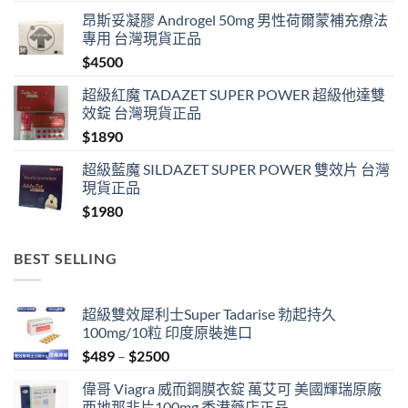
昂斯妥凝膠 Androgel 50mg 男性荷爾蒙補充療法
專用 台灣現貨正品
$
4500
超級紅魔 TADAZET SUPER POWER 超級他達雙
效錠 台灣現貨正品
$
1890
超級藍魔 SILDAZET SUPER POWER 雙效片 台灣
現貨正品
$
1980
BEST SELLING
超級雙效犀利士Super Tadarise 勃起持久
100mg/10粒 印度原裝進口
Price
$
489
–
$
2500
range:
偉哥 Viagra 威而鋼膜衣錠 萬艾可 美國輝瑞原廠
$489
西地那非片100mg 香港藥店正品