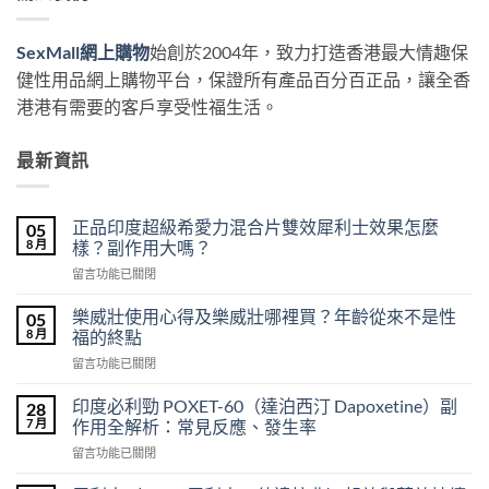
SexMall網上購物
始創於2004年，致力打造香港最大情趣保
健性用品網上購物平台，保證所有產品百分百正品，讓全香
港港有需要的客戶享受性福生活。
最新資訊
正品印度超級希愛力混合片雙效犀利士效果怎麼
05
8 月
樣？副作用大嗎？
在
留言功能已關閉
〈正
品
樂威壯使用心得及樂威壯哪裡買？年齡從來不是性
05
印
8 月
福的終點
度
在
留言功能已關閉
超
〈樂
級
威
希
印度必利勁 POXET-60（達泊西汀 Dapoxetine）副
28
壯
愛
7 月
作用全解析：常見反應、發生率
使
力
在
留言功能已關閉
用
混
〈印
心
合
度