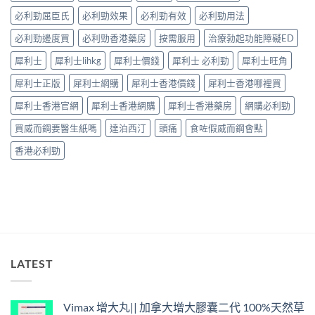
擇
整
必利勁屈臣氏
必利勁效果
必利勁有效
必利勁用法
與
指
安
南：
必利勁邊度買
必利勁香港藥房
按需服用
治療勃起功能障礙ED
全
30
性
分
犀利士
犀利士lihkg
犀利士價錢
犀利士 必利勁
犀利士旺角
完
鐘
整
見
犀利士正版
犀利士網購
犀利士香港價錢
犀利士香港哪裡買
解
效、
析〉
最
犀利士香港官網
犀利士香港網購
犀利士香港藥房
網購必利勁
中
長
36
買威而鋼要醫生紙嗎
達泊西汀
頭痛
食咗假威而鋼會點
小
時、
香港必利勁
正
確
用
法
與
香
港
合
法
LATEST
購
買〉
中
Vimax 增大丸|| 加拿大增大膠囊二代 100%天然草