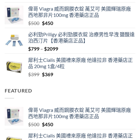
range:
偉哥 Viagra 威而鋼膜衣錠 萬艾可 美國輝瑞原廠
$489
西地那非片100mg 香港藥店正品
through
Original
Current
$
500
$
450
$2500
price
price
必利勁Priligy 必利勁膜衣錠 治療男性早洩 鹽酸達
was:
is:
泊西汀片【香港藥店正品】
$500.
$450.
Price
$
799
–
$
2099
range:
犀利士Cialis 美國禮來原廠 他達拉非 香港藥店正
$799
品 20mg 1盒/4粒
through
Original
Current
$
399
$
369
$2099
price
price
was:
is:
FEATURED
$399.
$369.
偉哥 Viagra 威而鋼膜衣錠 萬艾可 美國輝瑞原廠
西地那非片100mg 香港藥店正品
Original
Current
$
500
$
450
price
price
犀利士Cialis 美國禮來原廠 他達拉非 香港藥店正
was:
is: