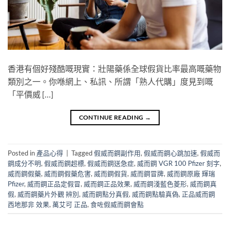
香港有個好殘酷嘅現實：壯陽藥係全球假貨比率最高嘅藥物
類別之一。你喺網上、私訊、所謂「熟人代購」度見到嘅
「平價威 […]
CONTINUE READING
→
Posted in
產品心得
|
Tagged
假威而鋼副作用
,
假威而鋼心跳加速
,
假威而
鋼成分不明
,
假威而鋼超標
,
假威而鋼送急症
,
威而鋼 VGR 100 Pfizer 刻字
,
威而鋼假藥
,
威而鋼假藥危害
,
威而鋼假貨
,
威而鋼冒牌
,
威而鋼原廠 輝瑞
Pfizer
,
威而鋼正品定假冒
,
威而鋼正品效果
,
威而鋼淺藍色菱形
,
威而鋼真
假
,
威而鋼藥片外觀 辨別
,
威而鋼點分真假
,
威而鋼點驗真偽
,
正品威而鋼
西地那非 效果
,
萬艾可 正品
,
食咗假威而鋼會點