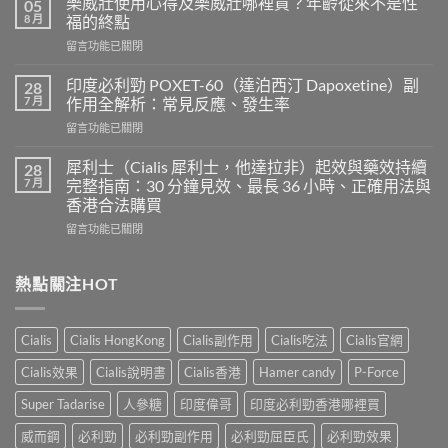
樂威壯使用心得及樂威壯哪裡買？年齡從來不是性
05
印
8 月
福的終點
度
在
留言功能已關閉
超
〈樂
級
威
希
印度必利勁 POXET-60（達泊西汀 Dapoxetine）副
28
壯
愛
7 月
作用全解析：常見反應、發生率
使
力
在
留言功能已關閉
用
混
〈印
心
合
度
得
犀利士（Cialis 犀利士，他達拉非）起效與藥效持續
28
片
必
及
7 月
完整指南：30 分鐘見效、最長 36 小時、正確用法與
雙
利
樂
效
香港合法購買
勁
威
犀
在
POXET-
留言功能已關閉
壯
利
〈犀
60（達
哪
士
利
泊
裡
效
士
西
熱點關注HOT
買？
果
（Cialis
汀
年
怎
犀
Dapoxetine）
齡
麼
利
副
從
樣？
Cialis
Cialis HongKong
Cialis副作用
Cialis吃法
Cialis官網
士，
作
來
副
他
用
不
Cialis效果
Cialis說明書
Cialis香港
Hamer candy
P-Force
作
達
全
是
用
拉
解
性
Super Tadarise
人參糖
印度偉哥
印度必利勁香港哪裡買
大
非）
析：
福
嗎？〉
起
常
威而鋼
必利勁
必利勁副作用
必利勁屈臣氏
必利勁效果
的
中