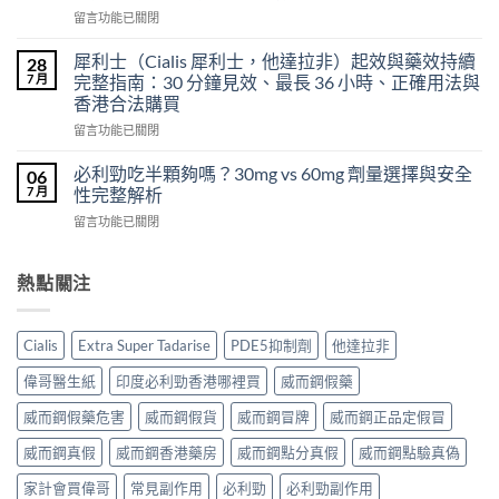
使
力
在
留言功能已關閉
用
混
〈印
心
合
度
得
犀利士（Cialis 犀利士，他達拉非）起效與藥效持續
28
片
必
及
7 月
完整指南：30 分鐘見效、最長 36 小時、正確用法與
雙
利
樂
效
香港合法購買
勁
威
犀
在
POXET-
留言功能已關閉
壯
利
〈犀
60（達
哪
士
利
泊
必利勁吃半顆夠嗎？30mg vs 60mg 劑量選擇與安全
裡
06
效
士
西
買？
7 月
性完整解析
果
（Cialis
汀
年
怎
在
留言功能已關閉
犀
Dapoxetine）
齡
麼
〈必
利
副
從
樣？
利
士，
作
來
副
勁
熱點關注
他
用
不
作
吃
達
全
是
用
半
拉
解
性
大
顆
非）
析：
福
Cialis
Extra Super Tadarise
PDE5抑制劑
他達拉非
嗎？〉
夠
起
常
的
中
嗎？
效
見
偉哥醫生紙
印度必利勁香港哪裡買
威而鋼假藥
終
30mg
與
反
點〉
vs
藥
應、
威而鋼假藥危害
威而鋼假貨
威而鋼冒牌
威而鋼正品定假冒
中
60mg
效
發
劑
威而鋼真假
威而鋼香港藥房
威而鋼點分真假
威而鋼點驗真偽
持
生
量
續
率〉
選
家計會買偉哥
常見副作用
必利勁
必利勁副作用
完
中