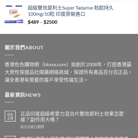
range:
超級雙效犀利士Super Tadarise 勃起持久
$399
100mg/10粒 印度原裝進口
through
Price
$
489
–
$
2500
$2199
range:
$489
through
關於我們ABOUT
$2500
香港色色購物網（hkxse.com）始創於2008年，打造香港最
大男性保健品壯陽藥網絡商城，保證所有產品百分百正品，
讓全香港有需要的客戶享受性福生活。
最新資訊NEWS
正品印度超級希愛力混合片雙效犀利士效果怎麼
05
8 月
樣？副作用大嗎？
在
留言功能已關閉
〈正
品