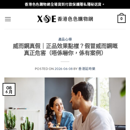
Skip
香港色色購物網全場貨到付款保護隱私隱秘送貨。
to
content
0
產品心得
威而鋼真假｜正品效果點樣？假冒威而鋼嘅
真正危害（唔係嚇你，係有案例）
POSTED ON
2026-06-08
BY
香港延時藥
08
6 月