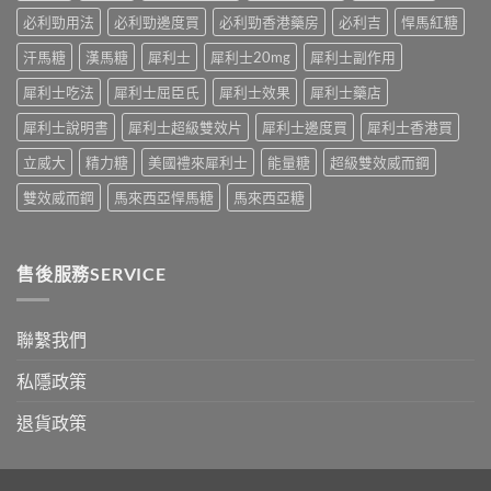
效
見
終
與
必利勁用法
必利勁邊度買
必利勁香港藥房
必利吉
悍馬紅糖
反
點〉
藥
應、
中
汗馬糖
漢馬糖
犀利士
犀利士20mg
犀利士副作用
效
發
持
生
犀利士吃法
犀利士屈臣氏
犀利士效果
犀利士藥店
續
率〉
完
中
犀利士說明書
犀利士超級雙效片
犀利士邊度買
犀利士香港買
整
指
立威大
精力糖
美國禮來犀利士
能量糖
超級雙效威而鋼
南：
30
雙效威而鋼
馬來西亞悍馬糖
馬來西亞糖
分
鐘
見
效、
售後服務SERVICE
最
長
36
小
聯繫我們
時、
正
私隱政策
確
用
退貨政策
法
與
香
港