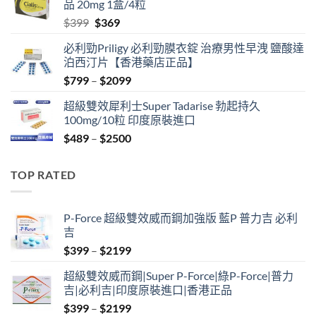
品 20mg 1盒/4粒
$500.
$450.
Original
Current
$
399
$
369
price
price
必利勁Priligy 必利勁膜衣錠 治療男性早洩 鹽酸達
was:
is:
泊西汀片【香港藥店正品】
$399.
$369.
Price
$
799
–
$
2099
range:
超級雙效犀利士Super Tadarise 勃起持久
$799
100mg/10粒 印度原裝進口
through
Price
$
489
–
$
2500
$2099
range:
$489
TOP RATED
through
$2500
P-Force 超級雙效威而鋼加強版 藍P 普力吉 必利
吉
Price
$
399
–
$
2199
range:
超級雙效威而鋼|Super P-Force|綠P-Force|普力
$399
吉|必利吉|印度原裝進口|香港正品
through
Price
$
399
–
$
2199
$2199