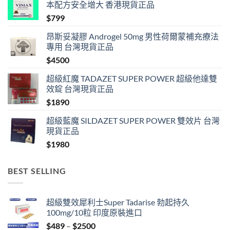
本配方安全增大 香港現貨正品
$
799
昂斯妥凝膠 Androgel 50mg 男性荷爾蒙補充療法
專用 台灣現貨正品
$
4500
超級紅魔 TADAZET SUPER POWER 超級他達雙
效錠 台灣現貨正品
$
1890
超級藍魔 SILDAZET SUPER POWER 雙效片 台灣
現貨正品
$
1980
BEST SELLING
超級雙效犀利士Super Tadarise 勃起持久
100mg/10粒 印度原裝進口
Price
$
489
–
$
2500