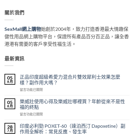
關於我們
SexMall網上購物
始創於2004年，致力打造香港最大情趣保
健性用品網上購物平台，保證所有產品百分百正品，讓全香
港港有需要的客戶享受性福生活。
最新資訊
正品印度超級希愛力混合片雙效犀利士效果怎麼
05
8 月
樣？副作用大嗎？
在
留言功能已關閉
〈正
品
樂威壯使用心得及樂威壯哪裡買？年齡從來不是性
05
印
8 月
福的終點
度
在
留言功能已關閉
超
〈樂
級
威
希
印度必利勁 POXET-60（達泊西汀 Dapoxetine）副
28
壯
愛
7 月
作用全解析：常見反應、發生率