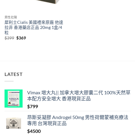
男性壯陽
犀利士Cialis 美國禮來原廠 他達
拉非 香港藥店正品 20mg 1盒/4
粒
Original
Current
$
399
$
369
price
price
was:
is:
$399.
$369.
LATEST
Vimax 增大丸|| 加拿大增大膠囊二代 100%天然草
本配方安全增大 香港現貨正品
$
799
昂斯妥凝膠 Androgel 50mg 男性荷爾蒙補充療法
專用 台灣現貨正品
$
4500