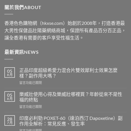
through
關於我們ABOUT
$2500
香港色色購物網（hkxse.com）始創於2008年，打造香港最
大男性保健品壯陽藥網絡商城，保證所有產品百分百正品，
讓全香港有需要的客戶享受性福生活。
最新資訊NEWS
正品印度超級希愛力混合片雙效犀利士效果怎麼
05
8 月
樣？副作用大嗎？
在
留言功能已關閉
〈正
品
樂威壯使用心得及樂威壯哪裡買？年齡從來不是性
05
印
8 月
福的終點
度
在
留言功能已關閉
超
〈樂
級
威
希
印度必利勁 POXET-60（達泊西汀 Dapoxetine）副
28
壯
愛
7 月
作用全解析：常見反應、發生率
使
力
在
留言功能已關閉