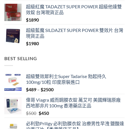
超級紅魔 TADAZET SUPER POWER 超級他達雙
效錠 台灣現貨正品
$
1890
超級藍魔 SILDAZET SUPER POWER 雙效片 台灣
現貨正品
$
1980
BEST SELLING
超級雙效犀利士Super Tadarise 勃起持久
100mg/10粒 印度原裝進口
Price
$
489
–
$
2500
range:
偉哥 Viagra 威而鋼膜衣錠 萬艾可 美國輝瑞原廠
$489
西地那非片100mg 香港藥店正品
through
Original
Current
$
500
$
450
$2500
price
price
必利勁Priligy 必利勁膜衣錠 治療男性早洩 鹽酸達
was:
is: