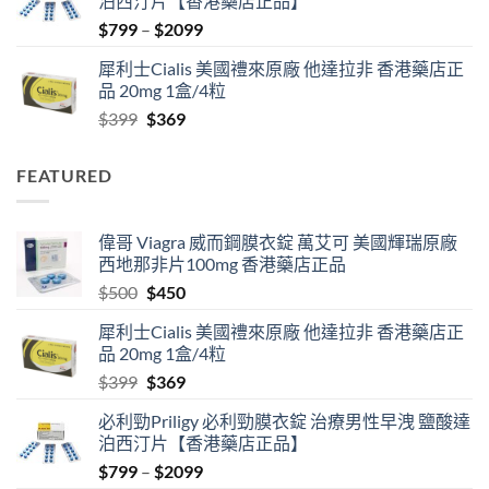
泊西汀片【香港藥店正品】
$500.
$450.
Price
$
799
–
$
2099
range:
犀利士Cialis 美國禮來原廠 他達拉非 香港藥店正
$799
品 20mg 1盒/4粒
through
Original
Current
$
399
$
369
$2099
price
price
was:
is:
FEATURED
$399.
$369.
偉哥 Viagra 威而鋼膜衣錠 萬艾可 美國輝瑞原廠
西地那非片100mg 香港藥店正品
Original
Current
$
500
$
450
price
price
犀利士Cialis 美國禮來原廠 他達拉非 香港藥店正
was:
is:
品 20mg 1盒/4粒
$500.
$450.
Original
Current
$
399
$
369
price
price
必利勁Priligy 必利勁膜衣錠 治療男性早洩 鹽酸達
was:
is:
泊西汀片【香港藥店正品】
$399.
$369.
Price
$
799
–
$
2099