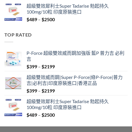
range:
超級雙效犀利士Super Tadarise 勃起持久
$799
100mg/10粒 印度原裝進口
through
Price
$
489
–
$
2500
$2099
range:
$489
TOP RATED
through
$2500
P-Force 超級雙效威而鋼加強版 藍P 普力吉 必利
吉
Price
$
399
–
$
2199
range:
超級雙效威而鋼|Super P-Force|綠P-Force|普力
$399
吉|必利吉|印度原裝進口|香港正品
through
Price
$
399
–
$
2199
$2199
range:
超級雙效犀利士Super Tadarise 勃起持久
$399
100mg/10粒 印度原裝進口
through
Price
$
489
–
$
2500
$2199
range:
$489