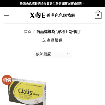
Skip
香港色色購物網全場貨到付款保護隱私隱秘送貨。
to
content
0
首頁
/
商品標籤為 “犀利士副作用”
產品篩選
特價