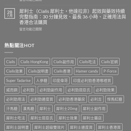
用
混
〈印
心
合
度
得
犀利士（Cialis 犀利士，他達拉非）起效與藥效持續
28
片
必
及
7 月
完整指南：30 分鐘見效、最長 36 小時、正確用法與
雙
利
樂
效
香港合法購買
勁
威
犀
在
POXET-
留言功能已關閉
壯
利
〈犀
60（達
哪
士
利
泊
裡
效
士
西
熱點關注HOT
買？
果
（Cialis
汀
年
怎
犀
Dapoxetine）
齡
麼
利
副
從
樣？
Cialis
Cialis HongKong
Cialis副作用
Cialis吃法
Cialis官網
士，
作
來
副
他
用
不
Cialis效果
Cialis說明書
Cialis香港
Hamer candy
P-Force
作
達
全
是
用
拉
解
性
Super Tadarise
人參糖
印度偉哥
印度必利勁香港哪裡買
大
非）
析：
福
嗎？〉
起
常
威而鋼
必利勁
必利勁副作用
必利勁屈臣氏
必利勁效果
的
中
效
見
終
與
必利勁用法
必利勁邊度買
必利勁香港藥房
必利吉
悍馬紅糖
反
點〉
藥
應、
中
汗馬糖
漢馬糖
犀利士
犀利士20mg
犀利士副作用
效
發
持
生
犀利士吃法
犀利士屈臣氏
犀利士效果
犀利士藥店
續
率〉
完
中
犀利士說明書
犀利士超級雙效片
犀利士邊度買
犀利士香港買
整