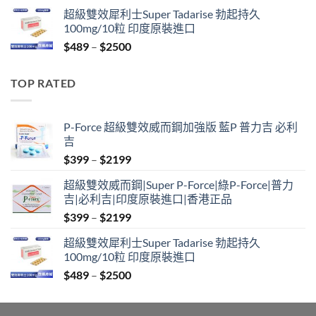
range:
超級雙效犀利士Super Tadarise 勃起持久
$799
100mg/10粒 印度原裝進口
through
Price
$
489
–
$
2500
$2099
range:
$489
TOP RATED
through
$2500
P-Force 超級雙效威而鋼加強版 藍P 普力吉 必利
吉
Price
$
399
–
$
2199
range:
超級雙效威而鋼|Super P-Force|綠P-Force|普力
$399
吉|必利吉|印度原裝進口|香港正品
through
Price
$
399
–
$
2199
$2199
range:
超級雙效犀利士Super Tadarise 勃起持久
$399
100mg/10粒 印度原裝進口
through
Price
$
489
–
$
2500
$2199
range:
$489