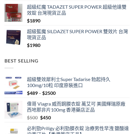
超級紅魔 TADAZET SUPER POWER 超級他達雙
效錠 台灣現貨正品
$
1890
超級藍魔 SILDAZET SUPER POWER 雙效片 台灣
現貨正品
$
1980
BEST SELLING
超級雙效犀利士Super Tadarise 勃起持久
100mg/10粒 印度原裝進口
Price
$
489
–
$
2500
range:
偉哥 Viagra 威而鋼膜衣錠 萬艾可 美國輝瑞原廠
$489
西地那非片100mg 香港藥店正品
through
Original
Current
$
500
$
450
$2500
price
price
必利勁Priligy 必利勁膜衣錠 治療男性早洩 鹽酸達
was:
is: