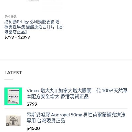
男性壯陽
必利勁Priligy 必利勁膜衣錠 治
療男性早洩 鹽酸達泊西汀片【香
港藥店正品】
Price
$
799
–
$
2099
range:
$799
through
$2099
LATEST
Vimax 增大丸|| 加拿大增大膠囊二代 100%天然草
本配方安全增大 香港現貨正品
$
799
昂斯妥凝膠 Androgel 50mg 男性荷爾蒙補充療法
專用 台灣現貨正品
$
4500