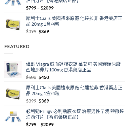
泊西汀片【香港藥店正品】
$500.
$450.
Price
$
799
–
$
2099
range:
犀利士Cialis 美國禮來原廠 他達拉非 香港藥店正
$799
品 20mg 1盒/4粒
through
Original
Current
$
399
$
369
$2099
price
price
was:
is:
FEATURED
$399.
$369.
偉哥 Viagra 威而鋼膜衣錠 萬艾可 美國輝瑞原廠
西地那非片100mg 香港藥店正品
Original
Current
$
500
$
450
price
price
犀利士Cialis 美國禮來原廠 他達拉非 香港藥店正
was:
is:
品 20mg 1盒/4粒
$500.
$450.
Original
Current
$
399
$
369
price
price
必利勁Priligy 必利勁膜衣錠 治療男性早洩 鹽酸達
was:
is:
泊西汀片【香港藥店正品】
$399.
$369.
Price
$
799
–
$
2099