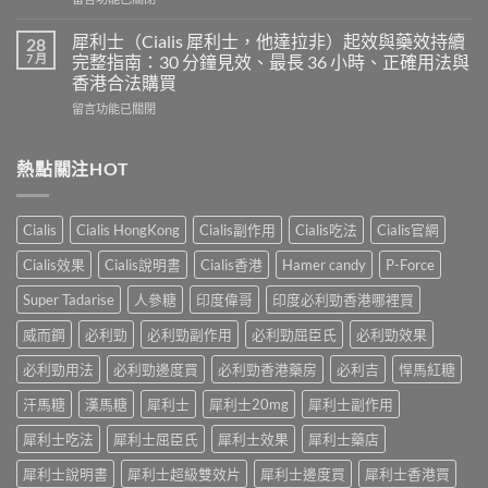
用
混
〈印
心
合
度
得
犀利士（Cialis 犀利士，他達拉非）起效與藥效持續
28
片
必
及
7 月
完整指南：30 分鐘見效、最長 36 小時、正確用法與
雙
利
樂
效
香港合法購買
勁
威
犀
在
POXET-
留言功能已關閉
壯
利
〈犀
60（達
哪
士
利
泊
裡
效
士
西
熱點關注HOT
買？
果
（Cialis
汀
年
怎
犀
Dapoxetine）
齡
麼
利
副
從
樣？
Cialis
Cialis HongKong
Cialis副作用
Cialis吃法
Cialis官網
士，
作
來
副
他
用
不
Cialis效果
Cialis說明書
Cialis香港
Hamer candy
P-Force
作
達
全
是
用
拉
解
性
Super Tadarise
人參糖
印度偉哥
印度必利勁香港哪裡買
大
非）
析：
福
嗎？〉
起
常
威而鋼
必利勁
必利勁副作用
必利勁屈臣氏
必利勁效果
的
中
效
見
終
與
必利勁用法
必利勁邊度買
必利勁香港藥房
必利吉
悍馬紅糖
反
點〉
藥
應、
中
汗馬糖
漢馬糖
犀利士
犀利士20mg
犀利士副作用
效
發
持
生
犀利士吃法
犀利士屈臣氏
犀利士效果
犀利士藥店
續
率〉
完
中
犀利士說明書
犀利士超級雙效片
犀利士邊度買
犀利士香港買
整