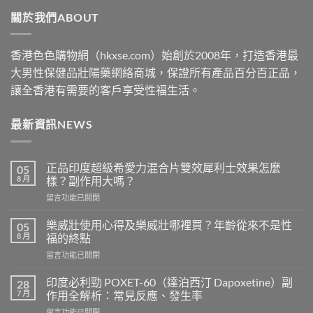
through
關於我們ABOUT
$2500
香港色色購物網（hkxse.com）始創於2008年，打造香港最
大男性保健品壯陽藥網絡商城，保證所有產品百分百正品，
讓全香港有需要的客戶享受性福生活。
最新資訊NEWS
正品印度超級希愛力混合片雙效犀利士效果怎麼
05
8 月
樣？副作用大嗎？
在
留言功能已關閉
〈正
品
樂威壯使用心得及樂威壯哪裡買？年齡從來不是性
05
印
8 月
福的終點
度
在
留言功能已關閉
超
〈樂
級
威
希
印度必利勁 POXET-60（達泊西汀 Dapoxetine）副
28
壯
愛
7 月
作用全解析：常見反應、發生率
使
力
在
留言功能已關閉