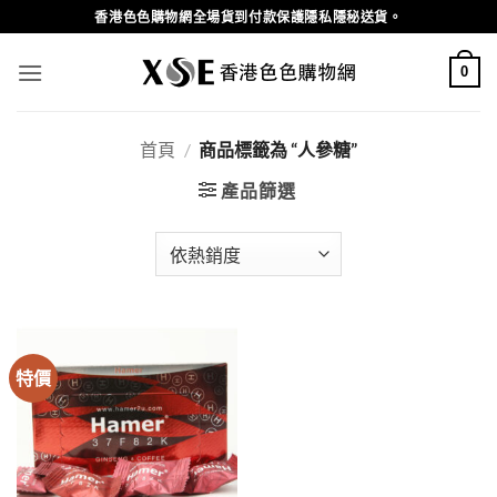
Skip
香港色色購物網全場貨到付款保護隱私隱秘送貨。
to
content
0
首頁
/
商品標籤為 “人參糖”
產品篩選
特價