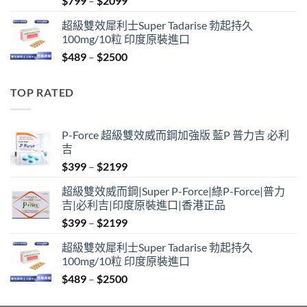
$
799
–
$
2099
range:
超級雙效犀利士Super Tadarise 勃起持久
$799
100mg/10粒 印度原裝進口
through
Price
$
489
–
$
2500
$2099
range:
$489
TOP RATED
through
$2500
P-Force 超級雙效威而鋼加強版 藍P 普力吉 必利
吉
Price
$
399
–
$
2199
range:
超級雙效威而鋼|Super P-Force|綠P-Force|普力
$399
吉|必利吉|印度原裝進口|香港正品
through
Price
$
399
–
$
2199
$2199
range:
超級雙效犀利士Super Tadarise 勃起持久
$399
100mg/10粒 印度原裝進口
through
Price
$
489
–
$
2500
$2199
range:
$489