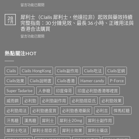
使
力
在
留言功能已關閉
用
混
〈印
心
合
度
得
犀利士（Cialis 犀利士，他達拉非）起效與藥效持續
28
片
必
及
7 月
完整指南：30 分鐘見效、最長 36 小時、正確用法與
雙
利
樂
效
香港合法購買
勁
威
犀
在
POXET-
留言功能已關閉
壯
利
〈犀
60（達
哪
士
利
泊
裡
效
士
西
熱點關注HOT
買？
果
（Cialis
汀
年
怎
犀
Dapoxetine）
齡
麼
利
副
從
樣？
Cialis
Cialis HongKong
Cialis副作用
Cialis吃法
Cialis官網
士，
作
來
副
他
用
不
Cialis效果
Cialis說明書
Cialis香港
Hamer candy
P-Force
作
達
全
是
用
拉
解
性
Super Tadarise
人參糖
印度偉哥
印度必利勁香港哪裡買
大
非）
析：
福
嗎？〉
起
常
威而鋼
必利勁
必利勁副作用
必利勁屈臣氏
必利勁效果
的
中
效
見
終
與
必利勁用法
必利勁邊度買
必利勁香港藥房
必利吉
悍馬紅糖
反
點〉
藥
應、
中
汗馬糖
漢馬糖
犀利士
犀利士20mg
犀利士副作用
效
發
持
生
犀利士吃法
犀利士屈臣氏
犀利士效果
犀利士藥店
續
率〉
完
中