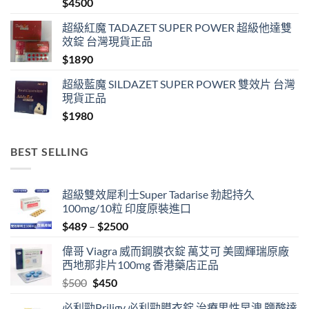
$
4500
超級紅魔 TADAZET SUPER POWER 超級他達雙
效錠 台灣現貨正品
$
1890
超級藍魔 SILDAZET SUPER POWER 雙效片 台灣
現貨正品
$
1980
BEST SELLING
超級雙效犀利士Super Tadarise 勃起持久
100mg/10粒 印度原裝進口
Price
$
489
–
$
2500
range:
偉哥 Viagra 威而鋼膜衣錠 萬艾可 美國輝瑞原廠
$489
西地那非片100mg 香港藥店正品
through
Original
Current
$
500
$
450
$2500
price
price
必利勁Priligy 必利勁膜衣錠 治療男性早洩 鹽酸達