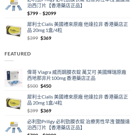
was:
is:
泊西汀片【香港藥店正品】
$500.
$450.
Price
$
799
–
$
2099
range:
犀利士Cialis 美國禮來原廠 他達拉非 香港藥店正
$799
品 20mg 1盒/4粒
through
Original
Current
$
399
$
369
$2099
price
price
was:
is:
FEATURED
$399.
$369.
偉哥 Viagra 威而鋼膜衣錠 萬艾可 美國輝瑞原廠
西地那非片100mg 香港藥店正品
Original
Current
$
500
$
450
price
price
犀利士Cialis 美國禮來原廠 他達拉非 香港藥店正
was:
is:
品 20mg 1盒/4粒
$500.
$450.
Original
Current
$
399
$
369
price
price
必利勁Priligy 必利勁膜衣錠 治療男性早洩 鹽酸達
was:
is:
泊西汀片【香港藥店正品】
$399.
$369.
Price