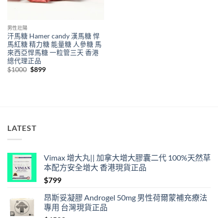
男性壯陽
汗馬糖 Hamer candy 漢馬糖 悍
馬紅糖 精力糖 能量糖 人參糖 馬
來西亞悍馬糖 一粒管三天 香港
總代理正品
Original
Current
$
1000
$
899
price
price
was:
is:
$1000.
$899.
LATEST
Vimax 增大丸|| 加拿大增大膠囊二代 100%天然草
本配方安全增大 香港現貨正品
$
799
昂斯妥凝膠 Androgel 50mg 男性荷爾蒙補充療法
專用 台灣現貨正品