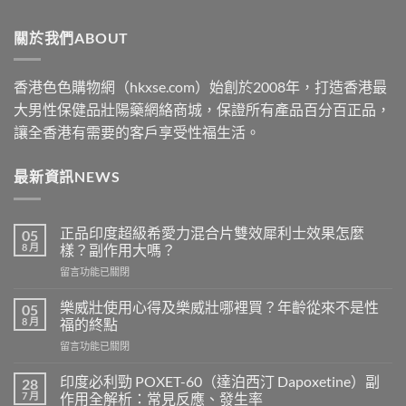
through
關於我們ABOUT
$2500
香港色色購物網（hkxse.com）始創於2008年，打造香港最
大男性保健品壯陽藥網絡商城，保證所有產品百分百正品，
讓全香港有需要的客戶享受性福生活。
最新資訊NEWS
正品印度超級希愛力混合片雙效犀利士效果怎麼
05
8 月
樣？副作用大嗎？
在
留言功能已關閉
〈正
品
樂威壯使用心得及樂威壯哪裡買？年齡從來不是性
05
印
8 月
福的終點
度
在
留言功能已關閉
超
〈樂
級
威
希
印度必利勁 POXET-60（達泊西汀 Dapoxetine）副
28
壯
愛
7 月
作用全解析：常見反應、發生率