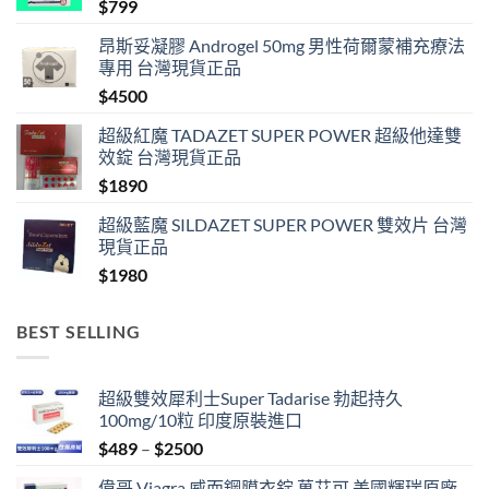
$
799
昂斯妥凝膠 Androgel 50mg 男性荷爾蒙補充療法
專用 台灣現貨正品
$
4500
超級紅魔 TADAZET SUPER POWER 超級他達雙
效錠 台灣現貨正品
$
1890
超級藍魔 SILDAZET SUPER POWER 雙效片 台灣
現貨正品
$
1980
BEST SELLING
超級雙效犀利士Super Tadarise 勃起持久
100mg/10粒 印度原裝進口
Price
$
489
–
$
2500
range:
偉哥 Viagra 威而鋼膜衣錠 萬艾可 美國輝瑞原廠