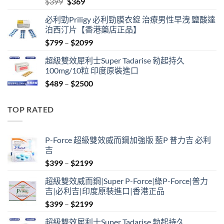
Original
Current
$
399
$
369
price
price
必利勁Priligy 必利勁膜衣錠 治療男性早洩 鹽酸達
was:
is:
泊西汀片【香港藥店正品】
$399.
$369.
Price
$
799
–
$
2099
range:
超級雙效犀利士Super Tadarise 勃起持久
$799
100mg/10粒 印度原裝進口
through
Price
$
489
–
$
2500
$2099
range:
$489
TOP RATED
through
$2500
P-Force 超級雙效威而鋼加強版 藍P 普力吉 必利
吉
Price
$
399
–
$
2199
range:
超級雙效威而鋼|Super P-Force|綠P-Force|普力
$399
吉|必利吉|印度原裝進口|香港正品
through
Price
$
399
–
$
2199
$2199
range:
超級雙效犀利士Super Tadarise 勃起持久