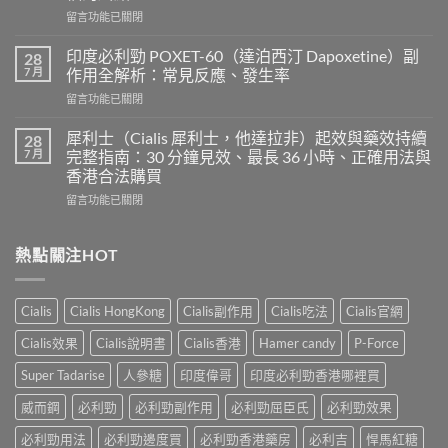
度
在
留言功能已關閉
超
〈樂
級
威
希
印度必利勁 POXET-60（達泊西汀 Dapoxetine）副
28
壯
愛
7 月
作用全解析：常見反應、發生率
使
力
在
留言功能已關閉
用
混
〈印
心
合
度
得
犀利士（Cialis 犀利士，他達拉非）起效與藥效持續
28
片
必
及
7 月
完整指南：30 分鐘見效、最長 36 小時、正確用法與
雙
利
樂
效
香港合法購買
勁
威
犀
在
POXET-
留言功能已關閉
壯
利
〈犀
60（達
哪
士
利
泊
裡
效
士
西
熱點關注HOT
買？
果
（Cialis
汀
年
怎
犀
Dapoxetine）
齡
麼
利
副
從
樣？
Cialis
Cialis HongKong
Cialis副作用
Cialis吃法
Cialis官網
士，
作
來
副
他
用
不
Cialis效果
Cialis說明書
Cialis香港
Hamer candy
P-Force
作
達
全
是
用
拉
解
性
Super Tadarise
人參糖
印度偉哥
印度必利勁香港哪裡買
大
非）
析：
福
嗎？〉
起
常
威而鋼
必利勁
必利勁副作用
必利勁屈臣氏
必利勁效果
的
中
效
見
終
與
必利勁用法
必利勁邊度買
必利勁香港藥房
必利吉
悍馬紅糖
反
點〉