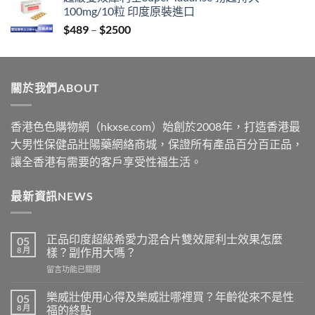
$399
100mg/10粒 印度原裝進口
through
Price
$
489
–
$
2500
$2199
range:
$489
through
關於我們ABOUT
$2500
香港色色購物網（hkxse.com）始創於2008年，打造香港最
大男性保健品壯陽藥網絡商城，保證所有產品百分百正品，
讓全香港有需要的客戶享受性福生活。
最新資訊NEWS
正品印度超級希愛力混合片雙效犀利士效果怎麼
05
8 月
樣？副作用大嗎？
在
留言功能已關閉
〈正
品
樂威壯使用心得及樂威壯哪裡買？年齡從來不是性
05
印
8 月
福的終點