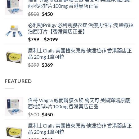
$489
西地那非片100mg 香港藥店正品
through
Original
Current
$
500
$
450
$2500
price
price
必利勁Priligy 必利勁膜衣錠 治療男性早洩 鹽酸達
was:
is:
泊西汀片【香港藥店正品】
$500.
$450.
Price
$
799
–
$
2099
range:
犀利士Cialis 美國禮來原廠 他達拉非 香港藥店正
$799
品 20mg 1盒/4粒
through
Original
Current
$
399
$
369
$2099
price
price
was:
is:
FEATURED
$399.
$369.
偉哥 Viagra 威而鋼膜衣錠 萬艾可 美國輝瑞原廠
西地那非片100mg 香港藥店正品
Original
Current
$
500
$
450
price
price
犀利士Cialis 美國禮來原廠 他達拉非 香港藥店正
was:
is:
品 20mg 1盒/4粒
$500.
$450.