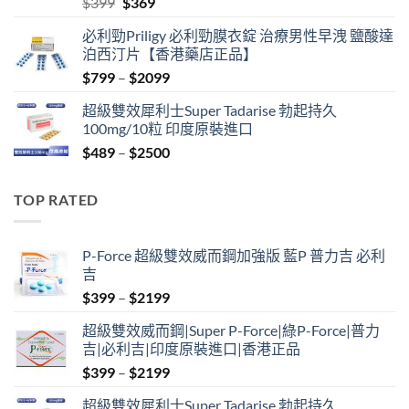
Original
Current
$
399
$
369
price
price
必利勁Priligy 必利勁膜衣錠 治療男性早洩 鹽酸達
was:
is:
泊西汀片【香港藥店正品】
$399.
$369.
Price
$
799
–
$
2099
range:
超級雙效犀利士Super Tadarise 勃起持久
$799
100mg/10粒 印度原裝進口
through
Price
$
489
–
$
2500
$2099
range:
$489
TOP RATED
through
$2500
P-Force 超級雙效威而鋼加強版 藍P 普力吉 必利
吉
Price
$
399
–
$
2199
range:
超級雙效威而鋼|Super P-Force|綠P-Force|普力
$399
吉|必利吉|印度原裝進口|香港正品
through
Price
$
399
–
$
2199
$2199
range:
超級雙效犀利士Super Tadarise 勃起持久