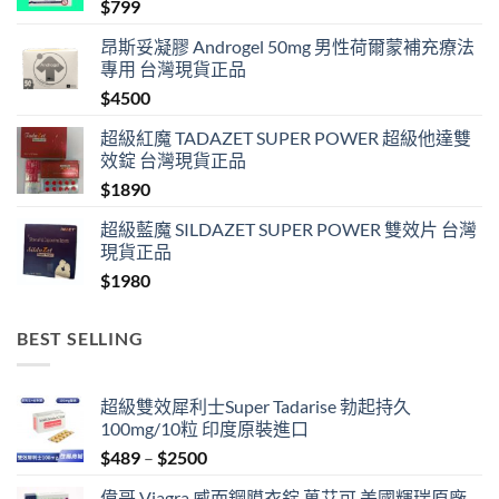
$
799
昂斯妥凝膠 Androgel 50mg 男性荷爾蒙補充療法
專用 台灣現貨正品
$
4500
超級紅魔 TADAZET SUPER POWER 超級他達雙
效錠 台灣現貨正品
$
1890
超級藍魔 SILDAZET SUPER POWER 雙效片 台灣
現貨正品
$
1980
BEST SELLING
超級雙效犀利士Super Tadarise 勃起持久
100mg/10粒 印度原裝進口
Price
$
489
–
$
2500
range:
偉哥 Viagra 威而鋼膜衣錠 萬艾可 美國輝瑞原廠