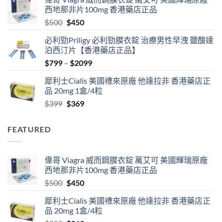
$489
西地那非片100mg 香港藥店正品
through
Original
Current
$
500
$
450
$2500
price
price
必利勁Priligy 必利勁膜衣錠 治療男性早洩 鹽酸達
was:
is:
泊西汀片【香港藥店正品】
$500.
$450.
Price
$
799
–
$
2099
range:
犀利士Cialis 美國禮來原廠 他達拉非 香港藥店正
$799
品 20mg 1盒/4粒
through
Original
Current
$
399
$
369
$2099
price
price
was:
is:
FEATURED
$399.
$369.
偉哥 Viagra 威而鋼膜衣錠 萬艾可 美國輝瑞原廠
西地那非片100mg 香港藥店正品
Original
Current
$
500
$
450
price
price
犀利士Cialis 美國禮來原廠 他達拉非 香港藥店正
was:
is:
品 20mg 1盒/4粒
$500.
$450.