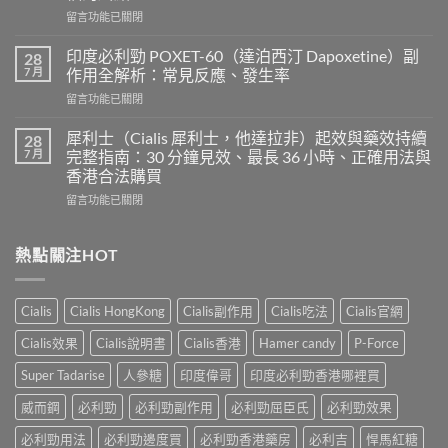
度
在
留言功能已關閉
超
〈樂
級
威
希
印度必利勁 POXET-60（達泊西汀 Dapoxetine）副
28
壯
愛
7 月
作用全解析：常見反應、發生率
使
力
在
留言功能已關閉
用
混
〈印
心
合
度
得
犀利士（Cialis 犀利士，他達拉非）起效與藥效持續
28
片
必
及
7 月
完整指南：30 分鐘見效、最長 36 小時、正確用法與
雙
利
樂
效
香港合法購買
勁
威
犀
在
POXET-
留言功能已關閉
壯
利
〈犀
60（達
哪
士
利
泊
裡
效
士
西
熱點關注HOT
買？
果
（Cialis
汀
年
怎
犀
Dapoxetine）
齡
麼
利
副
從
樣？
Cialis
Cialis HongKong
Cialis副作用
Cialis吃法
Cialis官網
士，
作
來
副
他
用
不
Cialis效果
Cialis說明書
Cialis香港
Hamer candy
P-Force
作
達
全
是
用
拉
解
性
Super Tadarise
人參糖
印度偉哥
印度必利勁香港哪裡買
大
非）
析：
福
嗎？〉
起
常
威而鋼
必利勁
必利勁副作用
必利勁屈臣氏
必利勁效果
的
中
效
見
終
與
必利勁用法
必利勁邊度買
必利勁香港藥房
必利吉
悍馬紅糖
反
點〉