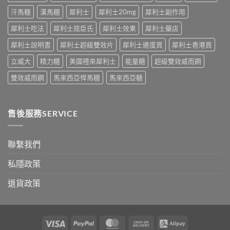
藥
應、
中
汗馬糖
漢馬糖
犀利士
犀利士20mg
犀利士副作用
效
發
持
生
犀利士吃法
犀利士屈臣氏
犀利士效果
犀利士藥店
續
率〉
完
中
犀利士說明書
犀利士超級雙效片
犀利士邊度買
犀利士香港買
整
指
立威大
精力糖
美國禮來犀利士
能量糖
超級雙效威而鋼
南：
30
雙效威而鋼
馬來西亞悍馬糖
馬來西亞糖
分
鐘
見
效、
售後服務SERVICE
最
長
36
小
聯繫我們
時、
正
私隱政策
確
用
退貨政策
法
與
香
港
合
Visa
PayPal
MasterCard
Cash
Alipay
法