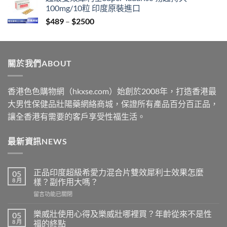
$399
100mg/10粒 印度原裝進口
through
Price
$
489
–
$
2500
$2199
range:
$489
through
關於我們ABOUT
$2500
香港色色購物網（hkxse.com）始創於2008年，打造香港最
大男性保健品壯陽藥網絡商城，保證所有產品百分百正品，
讓全香港有需要的客戶享受性福生活。
最新資訊NEWS
正品印度超級希愛力混合片雙效犀利士效果怎麼
05
8 月
樣？副作用大嗎？
在
留言功能已關閉
〈正
品
樂威壯使用心得及樂威壯哪裡買？年齡從來不是性
05
印
8 月
福的終點